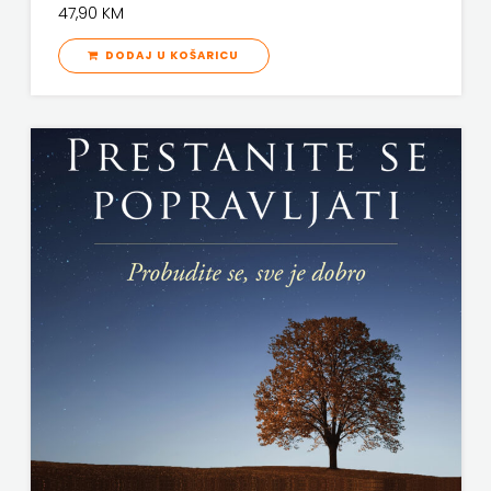
47,90 KM
KNJIGA
DODAJ U KOŠARICU
Telegram
media
grupa
d.o.o.
TERAPIJA,
ZAGREB
Twins
Company
UDRUGA
GLUTEN