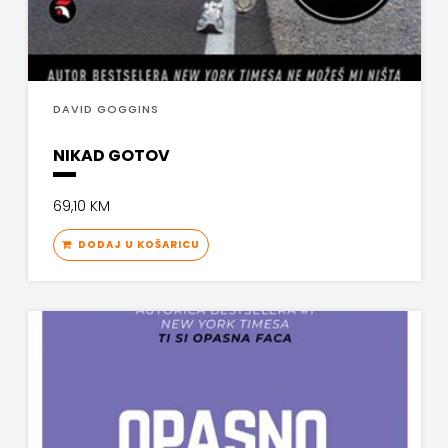
PROFIL
PULS
DAVID GOGGINS
RADIOTELEVIZIJA
NIKAD GOTOV
HERCEG-
69,10 KM
BOSNE
DODAJ U KOŠARICU
ROCKMARK
SALESIANA
SANDORF
Scriptura
media