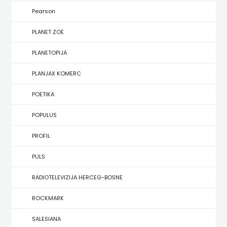
KONCEPT
Pearson
IZADAVAŠTVO
PLANET ZOE
KONCEPT
PLANETOPIJA
IZDAVAŠTVO
PLANJAX KOMERC
KRŠĆANSKA
POETIKA
SADAŠNJOST
POPULUS
KYRIOS
PROFIL
LIJEPA
PULS
RIJEČ
RADIOTELEVIZIJA HERCEG-BOSNE
LUMEN
ROCKMARK
MATICA
SALESIANA