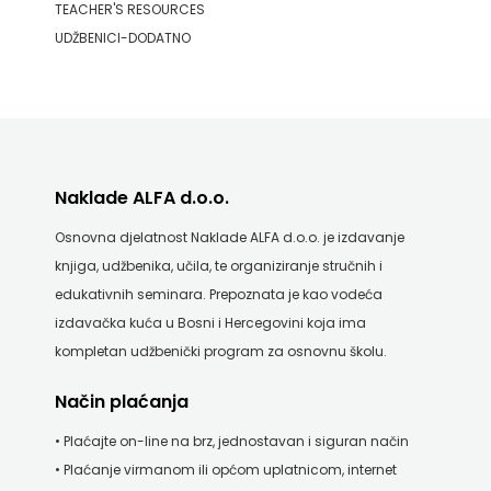
TEACHER'S RESOURCES
UDŽBENICI-DODATNO
Naklade ALFA d.o.o.
Osnovna djelatnost Naklade ALFA d.o.o. je izdavanje
knjiga, udžbenika, učila, te organiziranje stručnih i
edukativnih seminara. Prepoznata je kao vodeća
izdavačka kuća u Bosni i Hercegovini koja ima
kompletan udžbenički program za osnovnu školu.
Način plaćanja
• Plaćajte on-line na brz, jednostavan i siguran način
• Plaćanje virmanom ili općom uplatnicom, internet