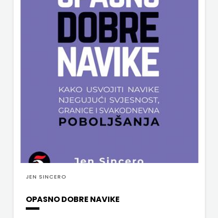
j.d.o.o.
SONJA
ŠKOBIĆ
STEP
BY
STEP
STILUS
SYNOPSIS
ŠARENI
JEN SINCERO
DUĆAN
OPASNO DOBRE NAVIKE
ŠKOLSKA