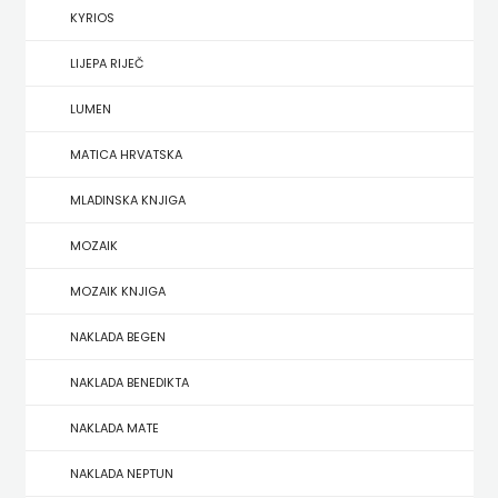
KYRIOS
HERCEG
LIJEPA RIJEČ
STJEPAN
LUMEN
KOSAČA
MATICA HRVATSKA
HENA
MLADINSKA KNJIGA
COM
MOZAIK
Hrvatska
MOZAIK KNJIGA
sveučilišna
NAKLADA BEGEN
naklada
NAKLADA BENEDIKTA
JELENA
NAKLADA MATE
ROZIĆ
NAKLADA NEPTUN
KATARINA