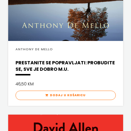
FREE
U
HNŽ
V.B.Z.
ANTHONY DE MELLO
VERBUM
PRESTANITE SE POPRAVLJATI: PROBUDITE
SE, SVE JE DOBRO M.U.
VORTO
46,50 KM
PALABRA
DODAJ U KOŠARICU
ZNANJE