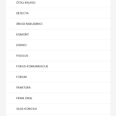
SREDNJU
ČITAJ KNJIGU
SECONDARY
UDŽBENICI ZA SREDNJU ŠKOLU
PRIRUČNICI
BUDILNIK
ŠKOLU
GALERIJA
DETECTA
TEACHER'S
PUBLICISTIKA
IZDAVAŠTVO
DRUGI NAKLADNICI
FAQ
RESOURCES
RJEČNICI
BUYBOOK
EGMONT
UDŽBENICI-
DOWNLOAD
SLIKOVNICE
ČITAJ
EVENIO
DODATNO
KOŠARICA
STUDIJE,
KNJIGU
FIGULUS
ANALIZE,
DETECTA
NASTAVNICI
FOKUS KOMUNIKACIJE
OGLEDI,
DRUGI
FORUM
KRONOLOGIJE
NAKLADNICI
FRAKTURA
SVEUČILIŠNI
EGMONT
FRAM ZIRAL
UDŽBENICI
EVENIO
GLAS KONCILA