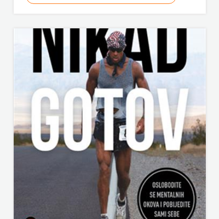
ODEON
OMEGA
LAN
Pearson
PLANET
ZOE
PLANETOPIJA
PLANJAX
KOMERC
POETIKA
POPULUS