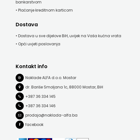
bankarstvom
• Plaćanje kreditnom karticom
Dostava
• Dostava u sve dijelove BiH, uvijek na Vaša kućna vrata
• Opći uvjeti poslovanja
Kontakt info
Naklade ALFA d.o.o. Mostar
dr. Bariše Smoljana 1c, 88000 Mostar, BiH
+387 36 334 145
+387 36 334 146
prodaja@naklada-alfa.ba
facebook