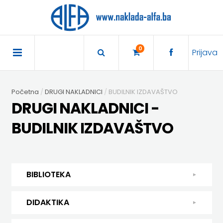
×
POČETNA
0
Prijava
AKCIJA
Početna
DRUGI NAKLADNICI
BUDILNIK IZDAVAŠTVO
TRAJNO
DRUGI NAKLADNICI -
SNIŽENO
BUDILNIK IZDAVAŠTVO
BIBLIOTEKA
DJEČJA
DIDAKTIKA
BIBLIOTEKA
KNJIŽEVNOST
DIDAKTIKA
UDŽBENICI
DJEČJA KNJIŽEVNOST
DIDAKTIKA
KUHARICE
ENGLESKI
KUHARICE
DODATNI
EXPRESS