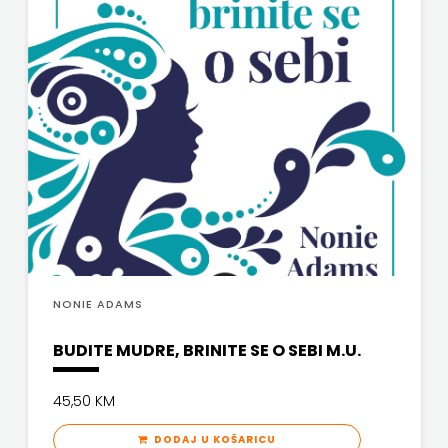
SV.ANTUNA
NAKLADA
ULIKS
NARODNA
KNJIŽNICA
HNŽ/K
NAŠA
DJECA
NONIE ADAMS
NAŠA
BUDITE MUDRE, BRINITE SE O SEBI M.U.
OGNJIŠTA
45,50 KM
NOVOTEKS
DODAJ U KOŠARICU