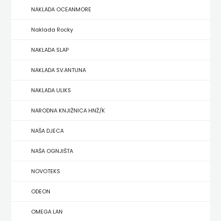
NAKLADA OCEANMORE
ZRINSKI
Naklada Rocky
KNJIGE
NAKLADA SLAP
NA
NAKLADA SV.ANTUNA
ENGLESKOM
NAKLADA ULIKS
JEZIKU
NARODNA KNJIŽNICA HNŽ/K
KNJIŽEVNA
NAŠA DJECA
ZAKLADA
NAŠA OGNJIŠTA
FRA
NOVOTEKS
GRGO
ODEON
MARTIĆ
OMEGA LAN