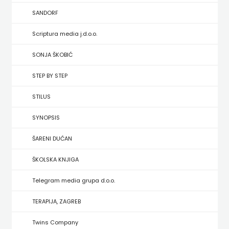
HRVATSKA
SANDORF
MLADINSKA
Scriptura media j.d.o.o.
KNJIGA
SONJA ŠKOBIĆ
STEP BY STEP
MOZAIK
STILUS
MOZAIK
SYNOPSIS
KNJIGA
ŠARENI DUĆAN
NAKLADA
ŠKOLSKA KNJIGA
BEGEN
Telegram media grupa d.o.o.
NAKLADA
TERAPIJA, ZAGREB
BENEDIKTA
Twins Company
NAKLADA