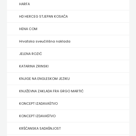
FIGULUS
HARFA
FOKUS
HD HERCEG STJEPAN KOSAČA
KOMUNIKACIJE
HENA COM
FORUM
Hrvatska sveučilišna naklada
FRAKTURA
JELENA ROZIĆ
KATARINA ZRINSKI
FRAM
KNJIGE NA ENGLESKOM JEZIKU
ZIRAL
KNJIŽEVNA ZAKLADA FRA GRGO MARTIĆ
GLAS
KONCEPT IZADAVAŠTVO
KONCILA
KONCEPT IZDAVAŠTVO
HARFA
KRŠĆANSKA SADAŠNJOST
HD