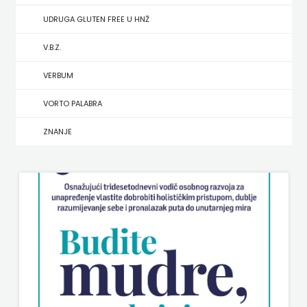
UDRUGA GLUTEN FREE U HNŽ
MATE
V.B.Z.
NAKLADA
VERBUM
NEPTUN
VORTO PALABRA
NAKLADA
ZNANJE
OCEANMORE
Naklada
Rocky
NAKLADA
SLAP
NAKLADA