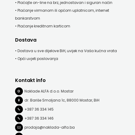
• Plaćajte on-line na brz, jednostavan i siguran način
j.d.o.o.
• Plaćanje virmanom ili općom uplatnicom, internet
SONJA
bankarstvom
• Plaćanje kreditnom karticom
ŠKOBIĆ
Dostava
STEP
• Dostava u sve dijelove BiH, uvijek na Vaša kućna vrata
BY
• Opći uvjeti poslovanja
STEP
STILUS
Kontakt info
Naklade ALFA d.o.o. Mostar
SYNOPSIS
dr. Bariše Smoljana 1c, 88000 Mostar, BiH
ŠARENI
+387 36 334 145
DUĆAN
+387 36 334 146
prodaja@naklada-alfa.ba
ŠKOLSKA