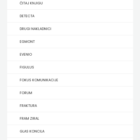
SREDNJU
ČITAJ KNJIGU
SECONDARY
UDŽBENICI ZA SREDNJU ŠKOLU
PRIRUČNICI
BUDILNIK
ŠKOLU
GALERIJA
DETECTA
TEACHER'S
PUBLICISTIKA
IZDAVAŠTVO
DRUGI NAKLADNICI
FAQ
RESOURCES
RJEČNICI
BUYBOOK
EGMONT
UDŽBENICI-
DOWNLOAD
SLIKOVNICE
ČITAJ
EVENIO
DODATNO
KOŠARICA
STUDIJE,
KNJIGU
FIGULUS
ANALIZE,
DETECTA
NASTAVNICI
FOKUS KOMUNIKACIJE
OGLEDI,
DRUGI
FORUM
KRONOLOGIJE
NAKLADNICI
FRAKTURA
SVEUČILIŠNI
EGMONT
FRAM ZIRAL
UDŽBENICI
EVENIO
GLAS KONCILA