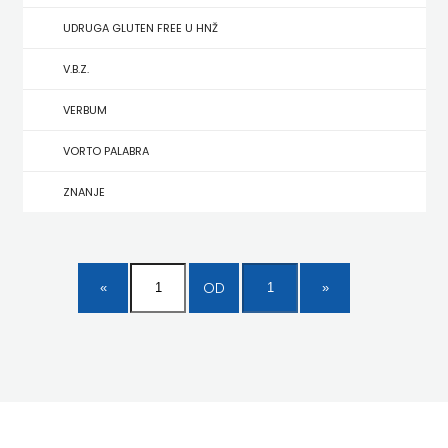
UDRUGA GLUTEN FREE U HNŽ
MATE
V.B.Z.
NAKLADA
VERBUM
NEPTUN
VORTO PALABRA
NAKLADA
ZNANJE
OCEANMORE
Naklada
OD
Rocky
NAKLADA
SLAP
NAKLADA