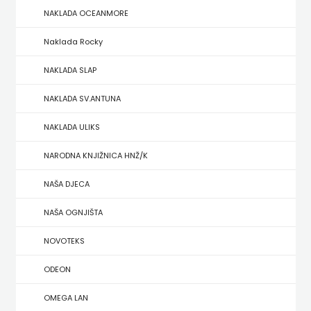
NAKLADA OCEANMORE
ZRINSKI
Naklada Rocky
KNJIGE
NAKLADA SLAP
NA
NAKLADA SV.ANTUNA
ENGLESKOM
NAKLADA ULIKS
JEZIKU
NARODNA KNJIŽNICA HNŽ/K
KNJIŽEVNA
NAŠA DJECA
ZAKLADA
NAŠA OGNJIŠTA
FRA
NOVOTEKS
GRGO
ODEON
MARTIĆ
OMEGA LAN