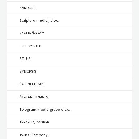
HRVATSKA
SANDORF
MLADINSKA
Scriptura media j.d.o.o.
KNJIGA
SONJA ŠKOBIĆ
STEP BY STEP
MOZAIK
STILUS
MOZAIK
SYNOPSIS
KNJIGA
ŠARENI DUĆAN
NAKLADA
ŠKOLSKA KNJIGA
BEGEN
Telegram media grupa d.o.o.
NAKLADA
TERAPIJA, ZAGREB
BENEDIKTA
Twins Company
NAKLADA