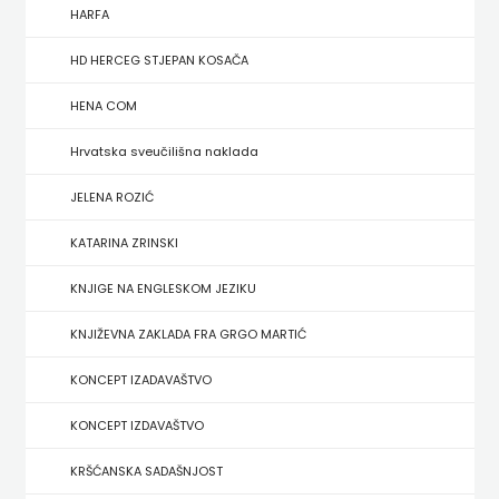
FIGULUS
HARFA
FOKUS
HD HERCEG STJEPAN KOSAČA
KOMUNIKACIJE
HENA COM
FORUM
Hrvatska sveučilišna naklada
FRAKTURA
JELENA ROZIĆ
KATARINA ZRINSKI
FRAM
KNJIGE NA ENGLESKOM JEZIKU
ZIRAL
KNJIŽEVNA ZAKLADA FRA GRGO MARTIĆ
GLAS
KONCEPT IZADAVAŠTVO
KONCILA
KONCEPT IZDAVAŠTVO
HARFA
KRŠĆANSKA SADAŠNJOST
HD