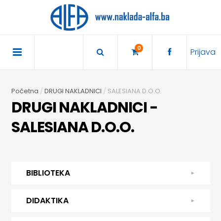
×
POČETNA
0
Prijava
AKCIJA
Početna
DRUGI NAKLADNICI
SALESIANA D.O.O.
TRAJNO
DRUGI NAKLADNICI -
SNIŽENO
SALESIANA D.O.O.
BIBLIOTEKA
DJEČJA
DIDAKTIKA
BIBLIOTEKA
KNJIŽEVNOST
DIDAKTIKA
UDŽBENICI
DJEČJA KNJIŽEVNOST
DIDAKTIKA
KUHARICE
ENGLESKI
KUHARICE
DODATNI
EXPRESS