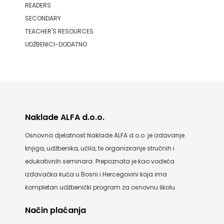
READERS
SECONDARY
PROFIL
TEACHER'S RESOURCES
PULS
UDŽBENICI-DODATNO
RADIOTELEVIZIJA
HERCEG-
BOSNE
Naklade ALFA d.o.o.
ROCKMARK
Osnovna djelatnost Naklade ALFA d.o.o. je izdavanje
SALESIANA
knjiga, udžbenika, učila, te organiziranje stručnih i
edukativnih seminara. Prepoznata je kao vodeća
SANDORF
izdavačka kuća u Bosni i Hercegovini koja ima
Scriptura
kompletan udžbenički program za osnovnu školu.
media
Način plaćanja