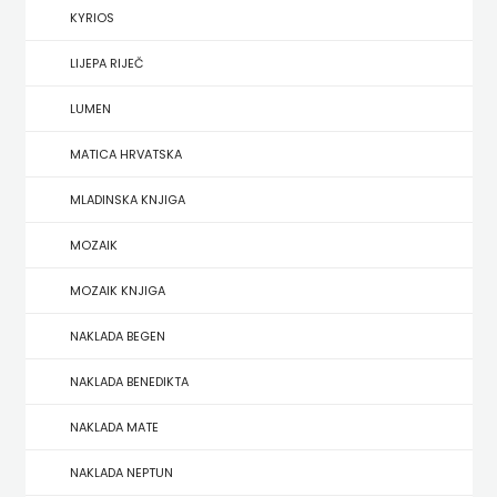
KYRIOS
HERCEG
LIJEPA RIJEČ
STJEPAN
LUMEN
KOSAČA
MATICA HRVATSKA
HENA
MLADINSKA KNJIGA
COM
MOZAIK
Hrvatska
MOZAIK KNJIGA
sveučilišna
NAKLADA BEGEN
naklada
NAKLADA BENEDIKTA
JELENA
NAKLADA MATE
ROZIĆ
NAKLADA NEPTUN
KATARINA