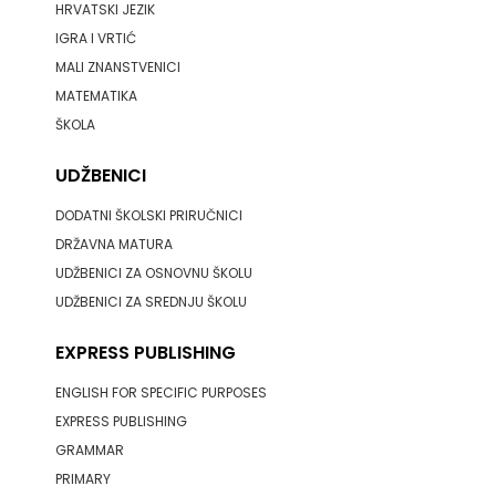
HRVATSKI JEZIK
ODEON
IGRA I VRTIĆ
MALI ZNANSTVENICI
OMEGA
MATEMATIKA
LAN
ŠKOLA
Pearson
UDŽBENICI
PLANET
DODATNI ŠKOLSKI PRIRUČNICI
DRŽAVNA MATURA
ZOE
UDŽBENICI ZA OSNOVNU ŠKOLU
UDŽBENICI ZA SREDNJU ŠKOLU
PLANETOPIJA
EXPRESS PUBLISHING
PLANJAX
ENGLISH FOR SPECIFIC PURPOSES
KOMERC
EXPRESS PUBLISHING
POETIKA
GRAMMAR
PRIMARY
POPULUS