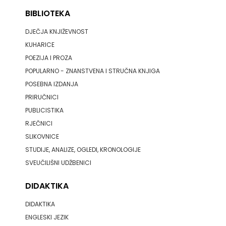
SV.ANTUNA
BIBLIOTEKA
NAKLADA
DJEČJA KNJIŽEVNOST
KUHARICE
ULIKS
POEZIJA I PROZA
NARODNA
POPULARNO - ZNANSTVENA I STRUČNA KNJIGA
POSEBNA IZDANJA
KNJIŽNICA
PRIRUČNICI
PUBLICISTIKA
HNŽ/K
RJEČNICI
NAŠA
SLIKOVNICE
STUDIJE, ANALIZE, OGLEDI, KRONOLOGIJE
DJECA
SVEUČILIŠNI UDŽBENICI
NAŠA
DIDAKTIKA
OGNJIŠTA
DIDAKTIKA
NOVOTEKS
ENGLESKI JEZIK