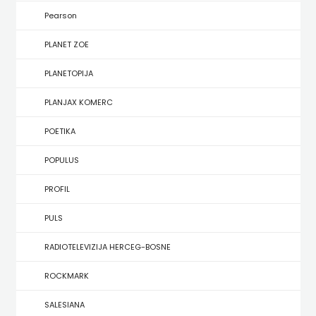
KONCEPT
Pearson
IZADAVAŠTVO
PLANET ZOE
KONCEPT
PLANETOPIJA
IZDAVAŠTVO
PLANJAX KOMERC
KRŠĆANSKA
POETIKA
SADAŠNJOST
POPULUS
KYRIOS
PROFIL
LIJEPA
PULS
RIJEČ
RADIOTELEVIZIJA HERCEG-BOSNE
LUMEN
ROCKMARK
MATICA
SALESIANA