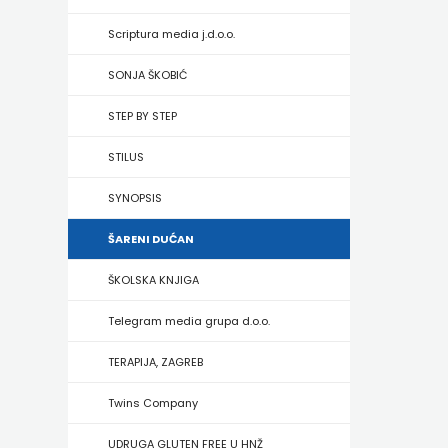
HRVATSKA
Scriptura media j.d.o.o.
MLADINSKA
SONJA ŠKOBIĆ
KNJIGA
STEP BY STEP
MOZAIK
STILUS
MOZAIK
SYNOPSIS
KNJIGA
ŠARENI DUĆAN
NAKLADA
ŠKOLSKA KNJIGA
BEGEN
Telegram media grupa d.o.o.
NAKLADA
TERAPIJA, ZAGREB
BENEDIKTA
Twins Company
NAKLADA
UDRUGA GLUTEN FREE U HNŽ