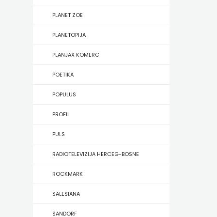
KONCEPT
PLANET ZOE
IZADAVAŠTVO
PLANETOPIJA
KONCEPT
PLANJAX KOMERC
IZDAVAŠTVO
POETIKA
KRŠĆANSKA
POPULUS
SADAŠNJOST
PROFIL
KYRIOS
PULS
LIJEPA
RADIOTELEVIZIJA HERCEG-BOSNE
RIJEČ
ROCKMARK
LUMEN
SALESIANA
MATICA
SANDORF