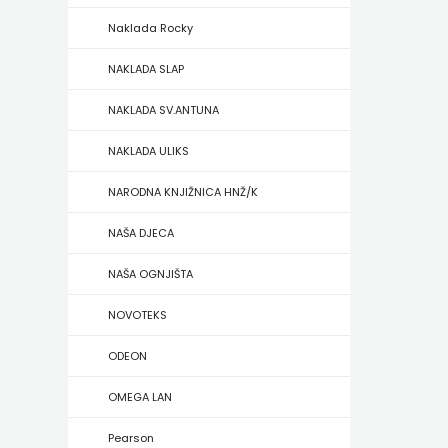
Naklada Rocky
ZRINSKI
NAKLADA SLAP
KNJIGE
NAKLADA SV.ANTUNA
NA
NAKLADA ULIKS
ENGLESKOM
NARODNA KNJIŽNICA HNŽ/K
JEZIKU
NAŠA DJECA
KNJIŽEVNA
NAŠA OGNJIŠTA
ZAKLADA
NOVOTEKS
FRA
ODEON
GRGO
OMEGA LAN
MARTIĆ
Pearson