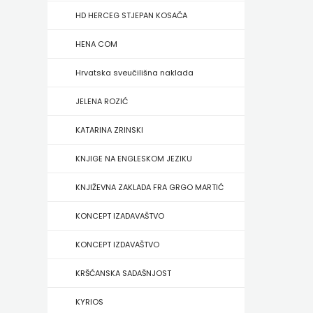
FIGULUS
HD HERCEG STJEPAN KOSAČA
FOKUS
HENA COM
KOMUNIKACIJE
Hrvatska sveučilišna naklada
FORUM
JELENA ROZIĆ
FRAKTURA
KATARINA ZRINSKI
FRAM
KNJIGE NA ENGLESKOM JEZIKU
ZIRAL
KNJIŽEVNA ZAKLADA FRA GRGO MARTIĆ
GLAS
KONCEPT IZADAVAŠTVO
KONCILA
KONCEPT IZDAVAŠTVO
HARFA
KRŠĆANSKA SADAŠNJOST
HD
KYRIOS