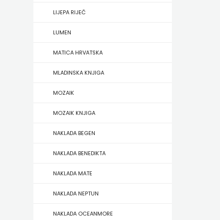
HERCEG
LIJEPA RIJEČ
STJEPAN
LUMEN
KOSAČA
MATICA HRVATSKA
MLADINSKA KNJIGA
HENA
MOZAIK
COM
MOZAIK KNJIGA
Hrvatska
NAKLADA BEGEN
sveučilišna
NAKLADA BENEDIKTA
naklada
NAKLADA MATE
JELENA
NAKLADA NEPTUN
ROZIĆ
NAKLADA OCEANMORE
KATARINA