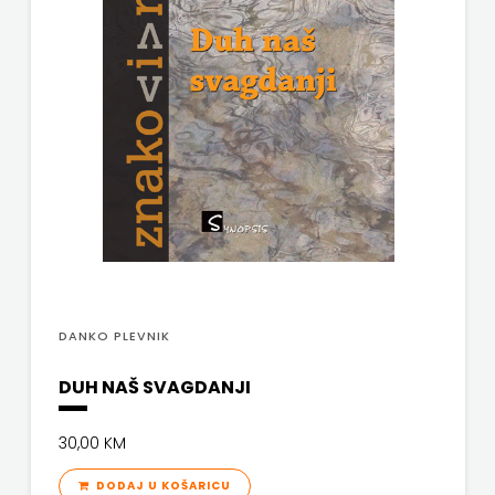
SV.ANTUNA
NAKLADA
ULIKS
NARODNA
KNJIŽNICA
HNŽ/K
NAŠA
DJECA
DANKO PLEVNIK
NAŠA
DUH NAŠ SVAGDANJI
OGNJIŠTA
30,00 KM
NOVOTEKS
DODAJ U KOŠARICU