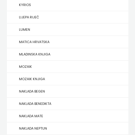
KYRIOS
HERCEG
LIJEPA RIJEČ
STJEPAN
LUMEN
KOSAČA
MATICA HRVATSKA
HENA
MLADINSKA KNJIGA
COM
MOZAIK
Hrvatska
MOZAIK KNJIGA
sveučilišna
NAKLADA BEGEN
naklada
NAKLADA BENEDIKTA
JELENA
NAKLADA MATE
ROZIĆ
NAKLADA NEPTUN
KATARINA