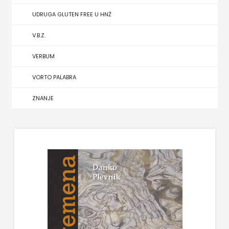
UDRUGA GLUTEN FREE U HNŽ
MATE
V.B.Z.
NAKLADA
VERBUM
NEPTUN
VORTO PALABRA
NAKLADA
ZNANJE
OCEANMORE
Naklada
Rocky
NAKLADA
SLAP
NAKLADA