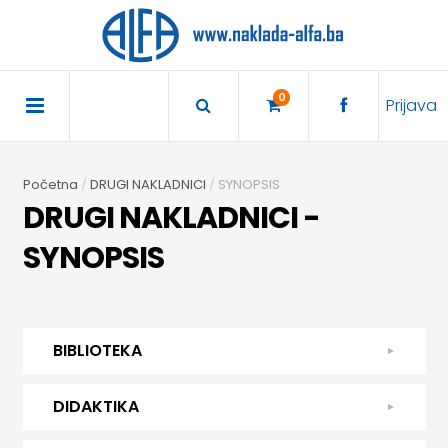
×
POČETNA
0
Prijava
AKCIJA
Početna
DRUGI NAKLADNICI
SYNOPSIS
TRAJNO
DRUGI NAKLADNICI -
SNIŽENO
SYNOPSIS
BIBLIOTEKA
DJEČJA
DIDAKTIKA
BIBLIOTEKA
KNJIŽEVNOST
DIDAKTIKA
UDŽBENICI
DJEČJA KNJIŽEVNOST
DIDAKTIKA
KUHARICE
ENGLESKI
KUHARICE
DODATNI
EXPRESS