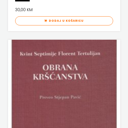
KNJIGA
30,00 KM
Telegram
DODAJ U KOŠARICU
media
grupa
d.o.o.
TERAPIJA,
ZAGREB
Twins
Company
UDRUGA
GLUTEN