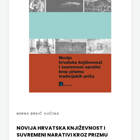
j.d.o.o.
SONJA
ŠKOBIĆ
STEP
BY
STEP
STILUS
SYNOPSIS
ŠARENI
MIRNA BRKIĆ VUČINA
DUĆAN
NOVIJA HRVATSKA KNJIŽEVNOST I
SUVREMENI NARATIVI KROZ PRIZMU
ŠKOLSKA