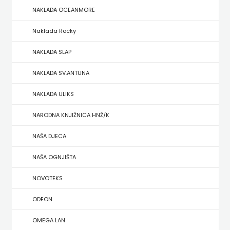
NAKLADA OCEANMORE
ZRINSKI
Naklada Rocky
KNJIGE
NAKLADA SLAP
NA
NAKLADA SV.ANTUNA
ENGLESKOM
NAKLADA ULIKS
JEZIKU
NARODNA KNJIŽNICA HNŽ/K
KNJIŽEVNA
NAŠA DJECA
ZAKLADA
NAŠA OGNJIŠTA
FRA
NOVOTEKS
GRGO
ODEON
MARTIĆ
OMEGA LAN