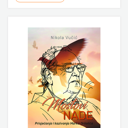
ODEON
OMEGA
LAN
Pearson
PLANET
ZOE
PLANETOPIJA
PLANJAX
KOMERC
POETIKA
POPULUS