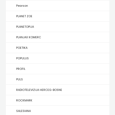
KONCEPT
Pearson
IZADAVAŠTVO
PLANET ZOE
KONCEPT
PLANETOPIJA
IZDAVAŠTVO
PLANJAX KOMERC
KRŠĆANSKA
POETIKA
SADAŠNJOST
POPULUS
KYRIOS
PROFIL
LIJEPA
PULS
RIJEČ
RADIOTELEVIZIJA HERCEG-BOSNE
LUMEN
ROCKMARK
MATICA
SALESIANA