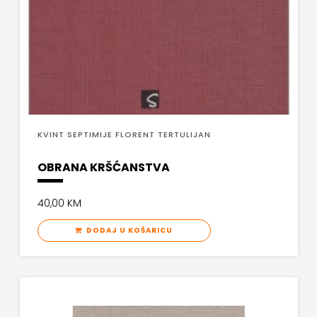
FREE
U
HNŽ
V.B.Z.
KVINT SEPTIMIJE FLORENT TERTULIJAN
VERBUM
OBRANA KRŠĆANSTVA
VORTO
40,00 KM
PALABRA
DODAJ U KOŠARICU
ZNANJE