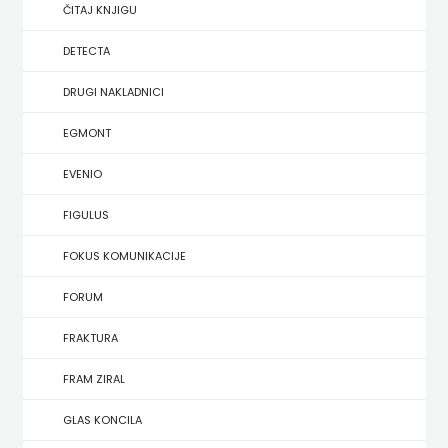
SREDNJU
ČITAJ KNJIGU
SECONDARY
UDŽBENICI ZA SREDNJU ŠKOLU
PRIRUČNICI
BUDILNIK
ŠKOLU
GALERIJA
DETECTA
TEACHER'S
PUBLICISTIKA
IZDAVAŠTVO
DRUGI NAKLADNICI
FAQ
RESOURCES
RJEČNICI
BUYBOOK
EGMONT
UDŽBENICI-
DOWNLOAD
SLIKOVNICE
ČITAJ
EVENIO
DODATNO
KOŠARICA
STUDIJE,
KNJIGU
FIGULUS
ANALIZE,
DETECTA
NASTAVNICI
FOKUS KOMUNIKACIJE
OGLEDI,
DRUGI
FORUM
KRONOLOGIJE
NAKLADNICI
FRAKTURA
SVEUČILIŠNI
EGMONT
FRAM ZIRAL
UDŽBENICI
EVENIO
GLAS KONCILA