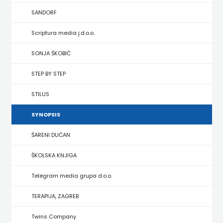
HRVATSKA
SANDORF
MLADINSKA
Scriptura media j.d.o.o.
KNJIGA
SONJA ŠKOBIĆ
STEP BY STEP
MOZAIK
STILUS
MOZAIK
SYNOPSIS
KNJIGA
ŠARENI DUĆAN
NAKLADA
ŠKOLSKA KNJIGA
BEGEN
Telegram media grupa d.o.o.
NAKLADA
TERAPIJA, ZAGREB
BENEDIKTA
Twins Company
NAKLADA