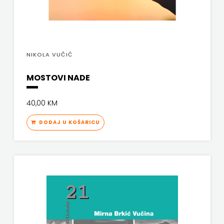
PROFIL
PULS
NIKOLA VUČIĆ
RADIOTELEVIZIJA
MOSTOVI NADE
HERCEG-
40,00 KM
BOSNE
DODAJ U KOŠARICU
ROCKMARK
SALESIANA
SANDORF
Scriptura
media