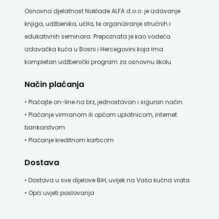
Osnovna djelatnost Naklade ALFA d.o.o. je izdavanje
knjiga, udžbenika, učila, te organiziranje stručnih i
edukativnih seminara. Prepoznata je kao vodeća
izdavačka kuća u Bosni i Hercegovini koja ima
kompletan udžbenički program za osnovnu školu.
Način plaćanja
• Plaćajte on-line na brz, jednostavan i siguran način
• Plaćanje virmanom ili općom uplatnicom, internet
bankarstvom
• Plaćanje kreditnom karticom
Dostava
• Dostava u sve dijelove BiH, uvijek na Vaša kućna vrata
• Opći uvjeti poslovanja