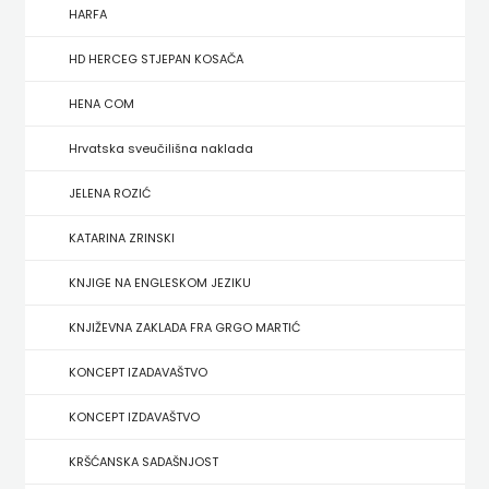
FIGULUS
HARFA
FOKUS
HD HERCEG STJEPAN KOSAČA
KOMUNIKACIJE
HENA COM
FORUM
Hrvatska sveučilišna naklada
FRAKTURA
JELENA ROZIĆ
KATARINA ZRINSKI
FRAM
KNJIGE NA ENGLESKOM JEZIKU
ZIRAL
KNJIŽEVNA ZAKLADA FRA GRGO MARTIĆ
GLAS
KONCEPT IZADAVAŠTVO
KONCILA
KONCEPT IZDAVAŠTVO
HARFA
KRŠĆANSKA SADAŠNJOST
HD