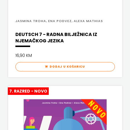
KYRIOS
ZRINSKI
LIJEPA RIJEČ
JASMINA TROHA, ENA PODVEZ, ALEXA MATHIAS
KNJIGE
LUMEN
DEUTSCH 7 - RADNA BILJEŽNICA IZ
NA
NJEMAČKOG JEZIKA
MATICA HRVATSKA
ENGLESKOM
MLADINSKA KNJIGA
16,90 KM
JEZIKU
MOZAIK
DODAJ U KOŠARICU
KNJIŽEVNA
MOZAIK KNJIGA
ZAKLADA
NAKLADA BEGEN
7. RAZRED - NOVO
FRA
NAKLADA BENEDIKTA
GRGO
NAKLADA MATE
MARTIĆ
NAKLADA NEPTUN