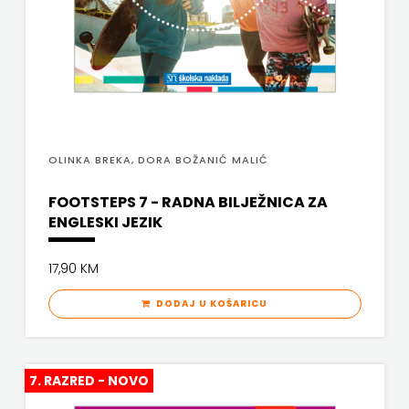
SANDORF
MATE
Scriptura media j.d.o.o.
NAKLADA
SONJA ŠKOBIĆ
NEPTUN
STEP BY STEP
NAKLADA
OLINKA BREKA, DORA BOŽANIĆ MALIĆ
STILUS
OCEANMORE
FOOTSTEPS 7 - RADNA BILJEŽNICA ZA
SYNOPSIS
ENGLESKI JEZIK
Naklada
ŠARENI DUĆAN
Rocky
17,90 KM
ŠKOLSKA KNJIGA
NAKLADA
DODAJ U KOŠARICU
Telegram media grupa d.o.o.
SLAP
TERAPIJA, ZAGREB
NAKLADA
7. RAZRED - NOVO
Twins Company