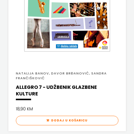
FIGULUS
ČITAJ KNJIGU
FOKUS
DETECTA
KOMUNIKACIJE
DRUGI NAKLADNICI
FORUM
EGMONT
FRAKTURA
EVENIO
FIGULUS
FRAM
NATALIJA BANOV, DAVOR BRĐANOVIĆ, SANDRA
FOKUS KOMUNIKACIJE
FRANĆIŠKOVIĆ
ZIRAL
ALLEGRO 7 - UDŽBENIK GLAZBENE
FORUM
GLAS
KULTURE
FRAKTURA
KONCILA
18,90 KM
FRAM ZIRAL
HARFA
DODAJ U KOŠARICU
GLAS KONCILA
HD