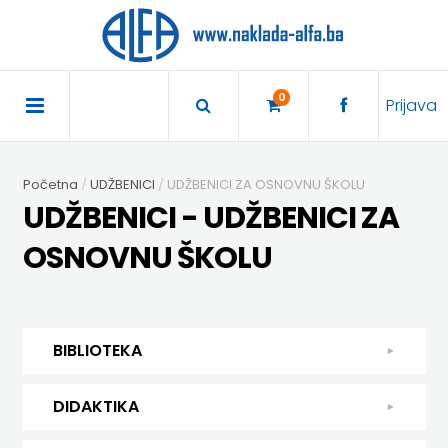
×
POČETNA
0
Prijava
AKCIJA
Početna
UDŽBENICI
UDŽBENICI ZA OSNOVNU ŠKOLU
TRAJNO
UDŽBENICI - UDŽBENICI ZA
SNIŽENO
OSNOVNU ŠKOLU
BIBLIOTEKA
DJEČJA
DIDAKTIKA
BIBLIOTEKA
KNJIŽEVNOST
DIDAKTIKA
UDŽBENICI
DJEČJA KNJIŽEVNOST
DIDAKTIKA
KUHARICE
ENGLESKI
KUHARICE
DODATNI
EXPRESS