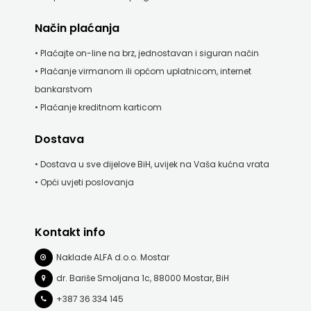
Način plaćanja
• Plaćajte on-line na brz, jednostavan i siguran način
• Plaćanje virmanom ili općom uplatnicom, internet
bankarstvom
• Plaćanje kreditnom karticom
Dostava
• Dostava u sve dijelove BiH, uvijek na Vaša kućna vrata
• Opći uvjeti poslovanja
Kontakt info
Naklade ALFA d.o.o. Mostar
dr. Bariše Smoljana 1c, 88000 Mostar, BiH
+387 36 334 145