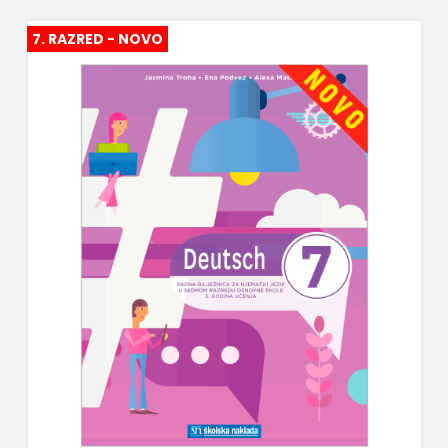
HARFA
HERCEG
7. RAZRED - NOVO
HD HERCEG STJEPAN KOSAČA
STJEPAN
HENA COM
KOSAČA
Hrvatska sveučilišna naklada
HENA
JELENA ROZIĆ
COM
KATARINA ZRINSKI
Hrvatska
KNJIGE NA ENGLESKOM JEZIKU
sveučilišna
KNJIŽEVNA ZAKLADA FRA GRGO MARTIĆ
naklada
KONCEPT IZADAVAŠTVO
JELENA
KONCEPT IZDAVAŠTVO
ROZIĆ
KRŠĆANSKA SADAŠNJOST
KATARINA