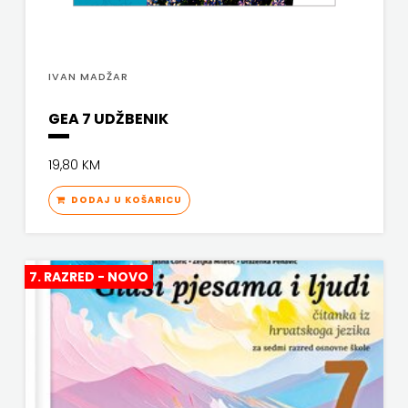
KNJIGA
Telegram
IVAN MADŽAR
media
GEA 7 UDŽBENIK
grupa
19,80 KM
d.o.o.
DODAJ U KOŠARICU
TERAPIJA,
ZAGREB
7. RAZRED - NOVO
Twins
Company
UDRUGA
GLUTEN