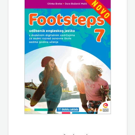
SV.ANTUNA
UDRUGA GLUTEN FREE U HNŽ
NAKLADA
V.B.Z.
ULIKS
VERBUM
NARODNA
VORTO PALABRA
KNJIŽNICA
ZNANJE
HNŽ/K
NAŠA
DJECA
NAŠA
OGNJIŠTA
NOVOTEKS