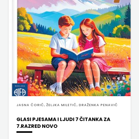
FREE
U
HNŽ
V.B.Z.
VERBUM
VORTO
PALABRA
ZNANJE
JASNA ĆORIĆ, ŽELJKA MILETIĆ, DRAŽENKA PENAVIĆ
GLASI PJESAMA I LJUDI 7 ČITANKA ZA
7.RAZRED NOVO