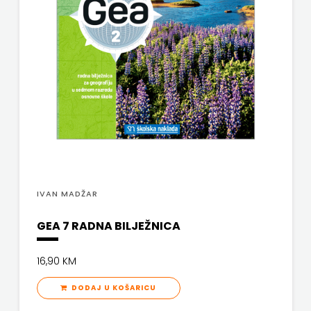
PROFIL
PULS
RADIOTELEVIZIJA
HERCEG-
BOSNE
ROCKMARK
IVAN MADŽAR
SALESIANA
GEA 7 RADNA BILJEŽNICA
SANDORF
Scriptura
16,90 KM
DODAJ U KOŠARICU
media