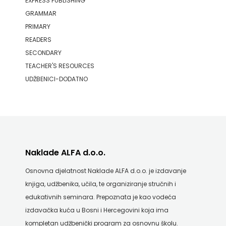
EXPRESS PUBLISHING
GRAMMAR
PRIMARY
READERS
SECONDARY
TEACHER'S RESOURCES
UDŽBENICI-DODATNO
Naklade ALFA d.o.o.
Osnovna djelatnost Naklade ALFA d.o.o. je izdavanje
knjiga, udžbenika, učila, te organiziranje stručnih i
edukativnih seminara. Prepoznata je kao vodeća
izdavačka kuća u Bosni i Hercegovini koja ima
kompletan udžbenički program za osnovnu školu.