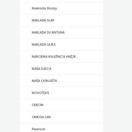
Naklada Rocky
ZRINSKI
NAKLADA SLAP
KNJIGE
NAKLADA SV.ANTUNA
NA
NAKLADA ULIKS
ENGLESKOM
NARODNA KNJIŽNICA HNŽ/K
JEZIKU
NAŠA DJECA
KNJIŽEVNA
NAŠA OGNJIŠTA
ZAKLADA
NOVOTEKS
FRA
ODEON
GRGO
OMEGA LAN
MARTIĆ
Pearson