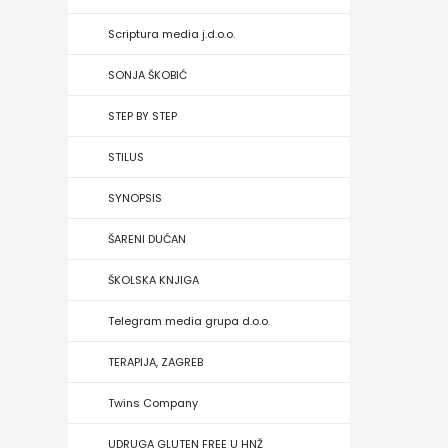
HRVATSKA
Scriptura media j.d.o.o.
MLADINSKA
SONJA ŠKOBIĆ
KNJIGA
STEP BY STEP
MOZAIK
STILUS
MOZAIK
SYNOPSIS
KNJIGA
ŠARENI DUĆAN
NAKLADA
ŠKOLSKA KNJIGA
BEGEN
Telegram media grupa d.o.o.
NAKLADA
TERAPIJA, ZAGREB
BENEDIKTA
Twins Company
NAKLADA
UDRUGA GLUTEN FREE U HNŽ