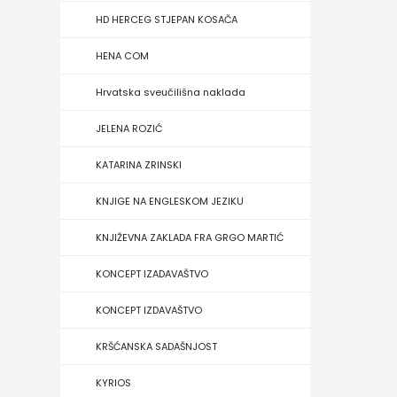
FIGULUS
HD HERCEG STJEPAN KOSAČA
FOKUS
HENA COM
KOMUNIKACIJE
Hrvatska sveučilišna naklada
FORUM
JELENA ROZIĆ
FRAKTURA
KATARINA ZRINSKI
FRAM
KNJIGE NA ENGLESKOM JEZIKU
ZIRAL
KNJIŽEVNA ZAKLADA FRA GRGO MARTIĆ
GLAS
KONCEPT IZADAVAŠTVO
KONCILA
KONCEPT IZDAVAŠTVO
HARFA
KRŠĆANSKA SADAŠNJOST
HD
KYRIOS