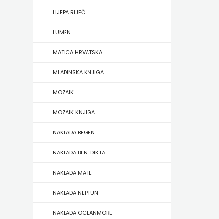
HERCEG
LIJEPA RIJEČ
STJEPAN
LUMEN
KOSAČA
MATICA HRVATSKA
MLADINSKA KNJIGA
HENA
MOZAIK
COM
MOZAIK KNJIGA
Hrvatska
NAKLADA BEGEN
sveučilišna
NAKLADA BENEDIKTA
naklada
NAKLADA MATE
JELENA
NAKLADA NEPTUN
ROZIĆ
NAKLADA OCEANMORE
KATARINA