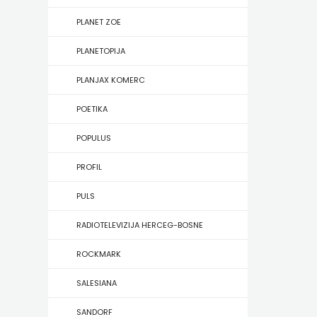
KONCEPT
PLANET ZOE
IZADAVAŠTVO
PLANETOPIJA
KONCEPT
PLANJAX KOMERC
IZDAVAŠTVO
POETIKA
KRŠĆANSKA
POPULUS
SADAŠNJOST
PROFIL
KYRIOS
PULS
LIJEPA
RADIOTELEVIZIJA HERCEG-BOSNE
RIJEČ
ROCKMARK
LUMEN
SALESIANA
MATICA
SANDORF