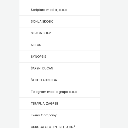
HRVATSKA
Scriptura media j.d.o.o.
MLADINSKA
SONJA ŠKOBIĆ
KNJIGA
STEP BY STEP
MOZAIK
STILUS
MOZAIK
SYNOPSIS
KNJIGA
ŠARENI DUĆAN
NAKLADA
ŠKOLSKA KNJIGA
BEGEN
Telegram media grupa d.o.o.
NAKLADA
TERAPIJA, ZAGREB
BENEDIKTA
Twins Company
NAKLADA
UDRUGA GLUTEN FREE U HNŽ