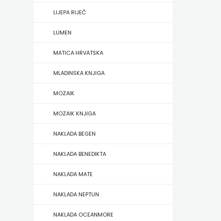
HERCEG
LIJEPA RIJEČ
STJEPAN
LUMEN
KOSAČA
MATICA HRVATSKA
MLADINSKA KNJIGA
HENA
MOZAIK
COM
MOZAIK KNJIGA
Hrvatska
NAKLADA BEGEN
sveučilišna
NAKLADA BENEDIKTA
naklada
NAKLADA MATE
JELENA
NAKLADA NEPTUN
ROZIĆ
NAKLADA OCEANMORE
KATARINA