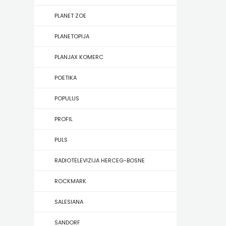
KONCEPT
PLANET ZOE
IZADAVAŠTVO
PLANETOPIJA
KONCEPT
PLANJAX KOMERC
IZDAVAŠTVO
POETIKA
KRŠĆANSKA
POPULUS
SADAŠNJOST
PROFIL
KYRIOS
PULS
LIJEPA
RADIOTELEVIZIJA HERCEG-BOSNE
RIJEČ
ROCKMARK
LUMEN
SALESIANA
MATICA
SANDORF