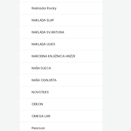
Naklada Rocky
ZRINSKI
NAKLADA SLAP
KNJIGE
NAKLADA SV.ANTUNA
NA
NAKLADA ULIKS
ENGLESKOM
NARODNA KNJIŽNICA HNŽ/K
JEZIKU
NAŠA DJECA
KNJIŽEVNA
NAŠA OGNJIŠTA
ZAKLADA
NOVOTEKS
FRA
ODEON
GRGO
OMEGA LAN
MARTIĆ
Pearson