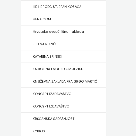
FIGULUS
HD HERCEG STJEPAN KOSAČA
FOKUS
HENA COM
KOMUNIKACIJE
Hrvatska sveučilišna naklada
FORUM
JELENA ROZIĆ
FRAKTURA
KATARINA ZRINSKI
FRAM
KNJIGE NA ENGLESKOM JEZIKU
ZIRAL
KNJIŽEVNA ZAKLADA FRA GRGO MARTIĆ
GLAS
KONCEPT IZADAVAŠTVO
KONCILA
KONCEPT IZDAVAŠTVO
HARFA
KRŠĆANSKA SADAŠNJOST
HD
KYRIOS