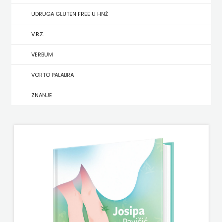
UDRUGA GLUTEN FREE U HNŽ
MATE
V.B.Z.
NAKLADA
VERBUM
NEPTUN
VORTO PALABRA
NAKLADA
ZNANJE
OCEANMORE
Naklada
Rocky
NAKLADA
SLAP
NAKLADA