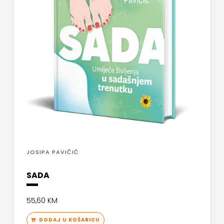
SV.ANTUNA
NAKLADA
ULIKS
NARODNA
KNJIŽNICA
HNŽ/K
NAŠA
DJECA
JOSIPA PAVIČIĆ
NAŠA
SADA
OGNJIŠTA
55,60 KM
NOVOTEKS
DODAJ U KOŠARICU