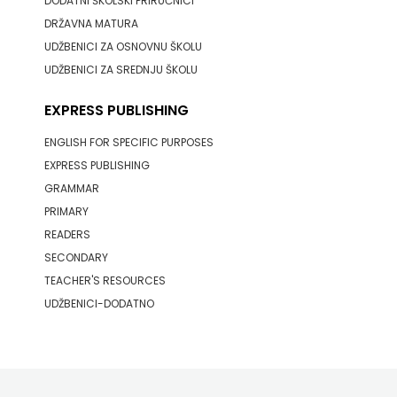
DODATNI ŠKOLSKI PRIRUČNICI
j.d.o.o.
DRŽAVNA MATURA
SONJA
UDŽBENICI ZA OSNOVNU ŠKOLU
UDŽBENICI ZA SREDNJU ŠKOLU
ŠKOBIĆ
EXPRESS PUBLISHING
STEP
ENGLISH FOR SPECIFIC PURPOSES
BY
EXPRESS PUBLISHING
GRAMMAR
STEP
PRIMARY
STILUS
READERS
SECONDARY
SYNOPSIS
TEACHER'S RESOURCES
UDŽBENICI-DODATNO
ŠARENI
DUĆAN
ŠKOLSKA