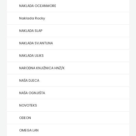
NAKLADA OCEANMORE
ZRINSKI
Naklada Rocky
KNJIGE
NAKLADA SLAP
NA
NAKLADA SV.ANTUNA
ENGLESKOM
NAKLADA ULIKS
JEZIKU
NARODNA KNJIŽNICA HNŽ/K
KNJIŽEVNA
NAŠA DJECA
ZAKLADA
NAŠA OGNJIŠTA
FRA
NOVOTEKS
GRGO
ODEON
MARTIĆ
OMEGA LAN