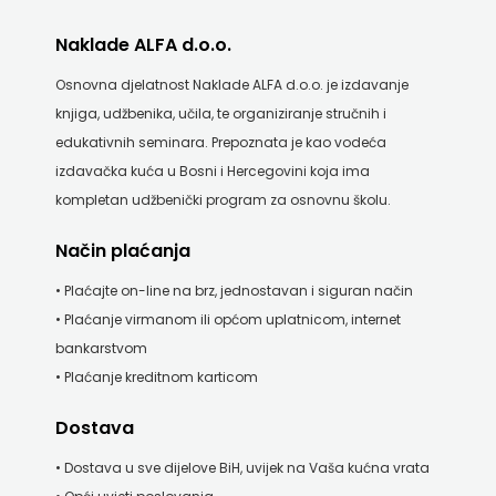
KNJIGA
Naklade ALFA d.o.o.
Telegram
Osnovna djelatnost Naklade ALFA d.o.o. je izdavanje
knjiga, udžbenika, učila, te organiziranje stručnih i
media
edukativnih seminara. Prepoznata je kao vodeća
grupa
izdavačka kuća u Bosni i Hercegovini koja ima
kompletan udžbenički program za osnovnu školu.
d.o.o.
Način plaćanja
TERAPIJA,
• Plaćajte on-line na brz, jednostavan i siguran način
ZAGREB
• Plaćanje virmanom ili općom uplatnicom, internet
bankarstvom
Twins
• Plaćanje kreditnom karticom
Company
Dostava
UDRUGA
• Dostava u sve dijelove BiH, uvijek na Vaša kućna vrata
GLUTEN