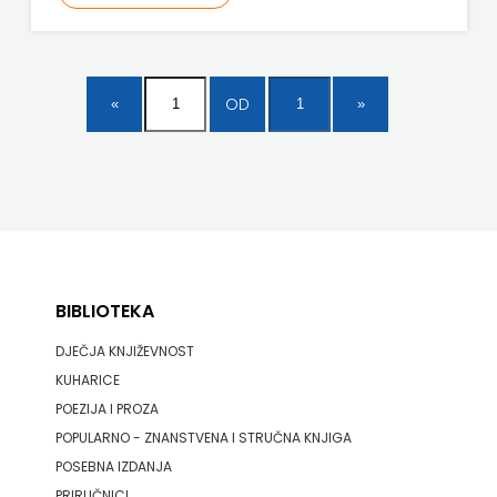
ODEON
OMEGA
OD
LAN
Pearson
PLANET
ZOE
PLANETOPIJA
BIBLIOTEKA
DJEČJA KNJIŽEVNOST
PLANJAX
KUHARICE
KOMERC
POEZIJA I PROZA
POPULARNO - ZNANSTVENA I STRUČNA KNJIGA
POETIKA
POSEBNA IZDANJA
POPULUS
PRIRUČNICI