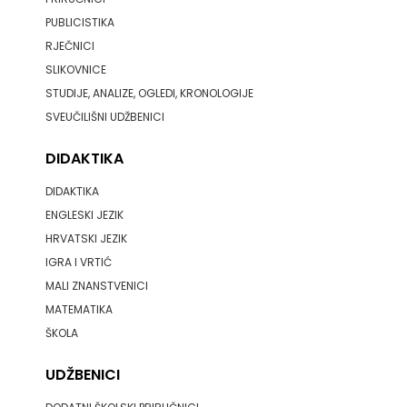
PUBLICISTIKA
PROFIL
RJEČNICI
SLIKOVNICE
PULS
STUDIJE, ANALIZE, OGLEDI, KRONOLOGIJE
RADIOTELEVIZIJA
SVEUČILIŠNI UDŽBENICI
HERCEG-
DIDAKTIKA
BOSNE
DIDAKTIKA
ENGLESKI JEZIK
ROCKMARK
HRVATSKI JEZIK
IGRA I VRTIĆ
SALESIANA
MALI ZNANSTVENICI
SANDORF
MATEMATIKA
ŠKOLA
Scriptura
UDŽBENICI
media