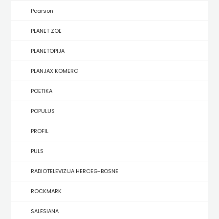
KONCEPT
Pearson
IZADAVAŠTVO
PLANET ZOE
KONCEPT
PLANETOPIJA
IZDAVAŠTVO
PLANJAX KOMERC
KRŠĆANSKA
POETIKA
SADAŠNJOST
POPULUS
KYRIOS
PROFIL
LIJEPA
PULS
RIJEČ
RADIOTELEVIZIJA HERCEG-BOSNE
LUMEN
ROCKMARK
MATICA
SALESIANA