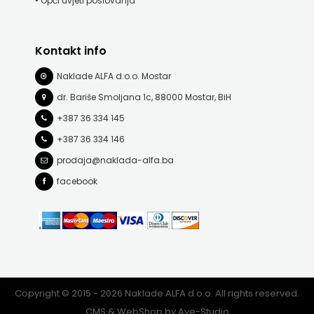
• Opći uvjeti poslovanja
FREE
Kontakt info
U
Naklade ALFA d.o.o. Mostar
HNŽ
dr. Bariše Smoljana 1c, 88000 Mostar, BiH
V.B.Z.
+387 36 334 145
+387 36 334 146
VERBUM
prodaja@naklada-alfa.ba
VORTO
facebook
PALABRA
ZNANJE
Copyright © 2015 - 2026 Naklade ALFA d.o.o. All rights reserved.
CMS & WebShop by
Ave-Studio