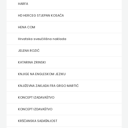
FIGULUS
HARFA
FOKUS
HD HERCEG STJEPAN KOSAČA
KOMUNIKACIJE
HENA COM
FORUM
Hrvatska sveučilišna naklada
FRAKTURA
JELENA ROZIĆ
KATARINA ZRINSKI
FRAM
KNJIGE NA ENGLESKOM JEZIKU
ZIRAL
KNJIŽEVNA ZAKLADA FRA GRGO MARTIĆ
GLAS
KONCEPT IZADAVAŠTVO
KONCILA
KONCEPT IZDAVAŠTVO
HARFA
KRŠĆANSKA SADAŠNJOST
HD