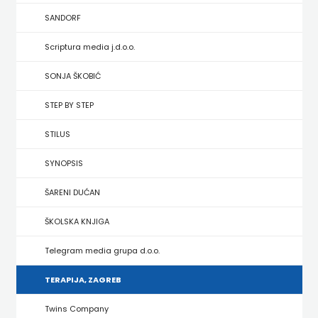
HRVATSKA
SANDORF
MLADINSKA
Scriptura media j.d.o.o.
KNJIGA
SONJA ŠKOBIĆ
STEP BY STEP
MOZAIK
STILUS
MOZAIK
SYNOPSIS
KNJIGA
ŠARENI DUĆAN
NAKLADA
ŠKOLSKA KNJIGA
BEGEN
Telegram media grupa d.o.o.
NAKLADA
TERAPIJA, ZAGREB
BENEDIKTA
Twins Company
NAKLADA