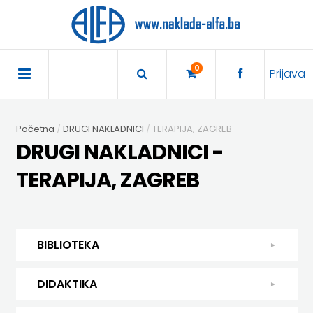
×
POČETNA
0
Prijava
AKCIJA
Početna
DRUGI NAKLADNICI
TERAPIJA, ZAGREB
TRAJNO
DRUGI NAKLADNICI -
SNIŽENO
TERAPIJA, ZAGREB
BIBLIOTEKA
DJEČJA
DIDAKTIKA
BIBLIOTEKA
KNJIŽEVNOST
DIDAKTIKA
UDŽBENICI
DJEČJA KNJIŽEVNOST
DIDAKTIKA
KUHARICE
ENGLESKI
KUHARICE
DODATNI
EXPRESS