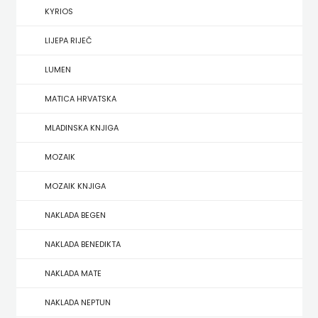
KYRIOS
HERCEG
LIJEPA RIJEČ
STJEPAN
LUMEN
KOSAČA
MATICA HRVATSKA
HENA
MLADINSKA KNJIGA
COM
MOZAIK
Hrvatska
MOZAIK KNJIGA
sveučilišna
NAKLADA BEGEN
naklada
NAKLADA BENEDIKTA
JELENA
NAKLADA MATE
ROZIĆ
NAKLADA NEPTUN
KATARINA