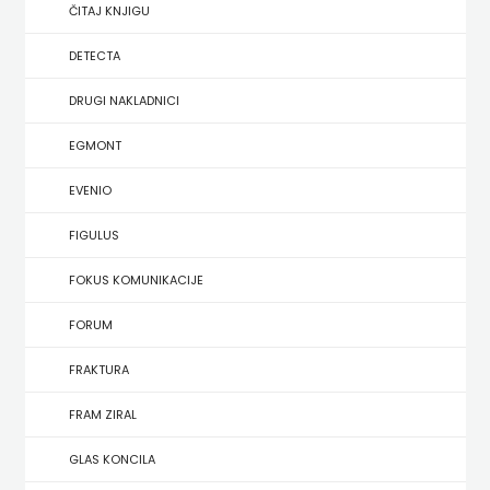
SREDNJU
ČITAJ KNJIGU
SECONDARY
UDŽBENICI ZA SREDNJU ŠKOLU
PRIRUČNICI
BUDILNIK
ŠKOLU
GALERIJA
DETECTA
TEACHER'S
PUBLICISTIKA
IZDAVAŠTVO
DRUGI NAKLADNICI
FAQ
RESOURCES
RJEČNICI
BUYBOOK
EGMONT
UDŽBENICI-
DOWNLOAD
SLIKOVNICE
ČITAJ
EVENIO
DODATNO
KOŠARICA
STUDIJE,
KNJIGU
FIGULUS
ANALIZE,
DETECTA
NASTAVNICI
FOKUS KOMUNIKACIJE
OGLEDI,
DRUGI
FORUM
KRONOLOGIJE
NAKLADNICI
FRAKTURA
SVEUČILIŠNI
EGMONT
FRAM ZIRAL
UDŽBENICI
EVENIO
GLAS KONCILA