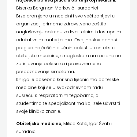
Najčešće bolesti pluća u obiteljskoj medicini
,
HERCEG
Biserka Bergman Marković i suradnici
Brze promjene u medicini i sve veći zahtjevi u
STJEPAN
organizaciji primarne zdravstvene zaštite
naglašavaju potrebu za kvalitetnim i dostupnim
KOSAČA
edukativnim materijalima. Ovaj naslov donosi
HENA
pregled najčešćih plućnih bolesti u kontekstu
obiteljske medicine, s naglaskom na racionalno
COM
zbrinjavanje bolesnika i pravovremeno
prepoznavanje simptoma.
Hrvatska
Knjiga je posebno korisna liječnicima obiteljske
sveučilišna
medicine koji se u svakodnevnom radu
susreću s respiratornim tegobama, ali i
naklada
studentima te specijalizantima koji žele učvrstiti
JELENA
svoje kliničko znanje.
ROZIĆ
Obiteljska medicina
, Milica Katić, Igor Švab i
suradnici
KATARINA