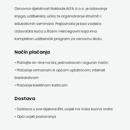
ODEON
Osnovna djelatnost Naklade ALFA d.o.o. je izdavanje
knjiga, udžbenika, učila, te organiziranje stručnih i
OMEGA
edukativnih seminara. Prepoznata je kao vodeća
LAN
izdavačka kuća u Bosni i Hercegovini koja ima
kompletan udžbenički program za osnovnu školu.
Pearson
Način plaćanja
PLANET
• Plaćajte on-line na brz, jednostavan i siguran način
ZOE
• Plaćanje virmanom ili općom uplatnicom, internet
bankarstvom
PLANETOPIJA
• Plaćanje kreditnom karticom
PLANJAX
Dostava
KOMERC
• Dostava u sve dijelove BiH, uvijek na Vaša kućna vrata
POETIKA
• Opći uvjeti poslovanja
POPULUS