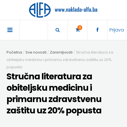
×
POČETNA
0
Prijava
AKCIJA
Početna
Sve novosti
Zanimljivosti
Stručna literatura za
TRAJNO
obiteljsku medicinu i primarnu zdravstvenu zaštitu uz 20%
popusta
SNIŽENO
Stručna literatura za
BIBLIOTEKA
obiteljsku medicinu i
primarnu zdravstvenu
DJEČJA
DIDAKTIKA
zaštitu uz 20% popusta
KNJIŽEVNOST
DIDAKTIKA
UDŽBENICI
KUHARICE
ENGLESKI
DODATNI
EXPRESS