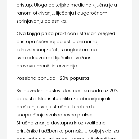
KONCEPT
pristup. Uloga obiteljske medicine ključna je u
ranom otkrivanju, liječenju i dugoročnom
IZADAVAŠTVO
zbrinjavanju bolesnika.
KONCEPT
Ova knjiga pruža praktičan i stručan pregled
pristupa šećernoj bolesti u primarnoj
IZDAVAŠTVO
zdravstvenoj zaštiti, s naglaskom na
KRŠĆANSKA
svakodnevni rad liječnika i važnost
pravovremenih intervencija.
SADAŠNJOST
Posebna ponuda: -20% popusta
KYRIOS
Svi navedeni naslovi dostupni su sada uz 20%
LIJEPA
popusta. Iskoristite priliku za obnavljanje ili
proširenje svoje stručne literature te
RIJEČ
unapređenje svakodnevne prakse.
LUMEN
Stručna znanja dostupna kroz kvalitetne
priručnike i udžbenike pomažu u boljoj skrbi za
MATICA