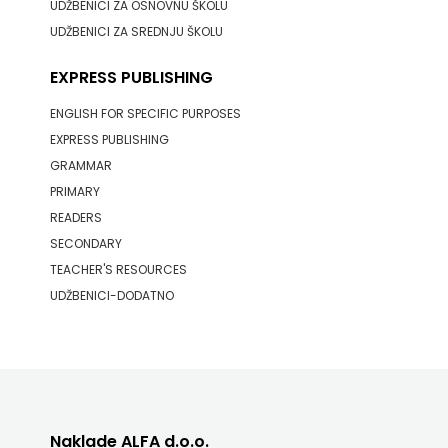
UDŽBENICI ZA OSNOVNU ŠKOLU
SV.ANTUNA
UDŽBENICI ZA SREDNJU ŠKOLU
NAKLADA
EXPRESS PUBLISHING
ULIKS
ENGLISH FOR SPECIFIC PURPOSES
NARODNA
EXPRESS PUBLISHING
GRAMMAR
KNJIŽNICA
PRIMARY
READERS
HNŽ/K
SECONDARY
NAŠA
TEACHER'S RESOURCES
UDŽBENICI-DODATNO
DJECA
NAŠA
OGNJIŠTA
NOVOTEKS
Naklade ALFA d.o.o.