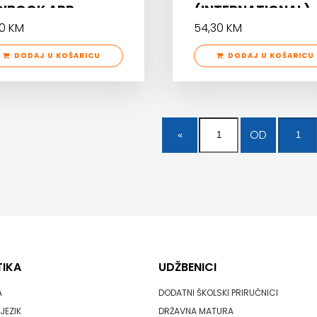
GIBOOK APP
(INTERNATIONAL)
10 KM
54,30 KM
DODAJ U KOŠARICU
DODAJ U KOŠARICU
OD
TIKA
UDŽBENICI
A
DODATNI ŠKOLSKI PRIRUČNICI
JEZIK
DRŽAVNA MATURA