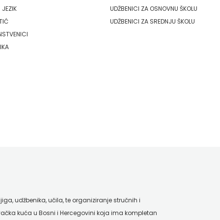
 JEZIK
UDŽBENICI ZA OSNOVNU ŠKOLU
TIĆ
UDŽBENICI ZA SREDNJU ŠKOLU
NSTVENICI
IKA
ga, udžbenika, učila, te organiziranje stručnih i
ačka kuća u Bosni i Hercegovini koja ima kompletan