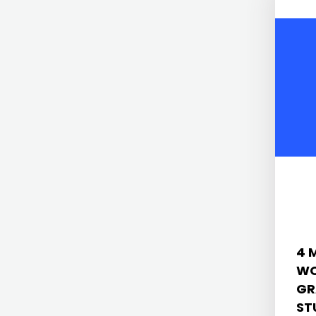
KONCEPT IZDAVAŠTVO
ZRINSKI
KRŠĆANSKA SADAŠNJOST
KNJIGE
KYRIOS
NA
LIJEPA RIJEČ
ENGLESKOM
LUMEN
JEZIKU
MATICA HRVATSKA
KNJIŽEVNA
MLADINSKA KNJIGA
ZAKLADA
MOZAIK
FRA
4 
MOZAIK KNJIGA
GRGO
WO
NAKLADA BEGEN
GR
MARTIĆ
ST
NAKLADA BENEDIKTA