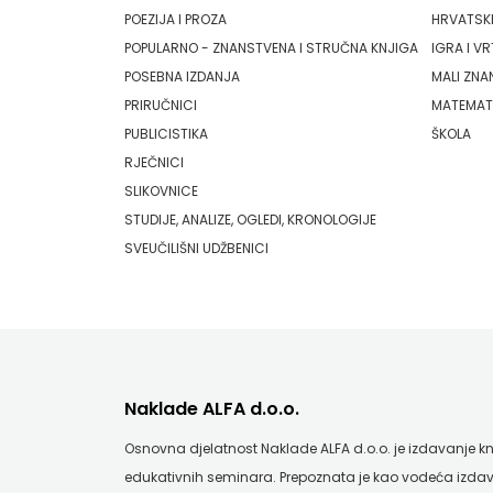
POEZIJA I PROZA
HRVATSKI
HRVATSKA
ODEON
POPULARNO - ZNANSTVENA I STRUČNA KNJIGA
IGRA I VR
MLADINSKA
POSEBNA IZDANJA
MALI ZNA
OMEGA LAN
PRIRUČNICI
MATEMAT
KNJIGA
Pearson
PUBLICISTIKA
ŠKOLA
RJEČNICI
MOZAIK
PLANET ZOE
SLIKOVNICE
MOZAIK
PLANETOPIJA
STUDIJE, ANALIZE, OGLEDI, KRONOLOGIJE
SVEUČILIŠNI UDŽBENICI
KNJIGA
PLANJAX KOMERC
NAKLADA
POETIKA
BEGEN
POPULUS
NAKLADA
PROFIL
Naklade ALFA d.o.o.
BENEDIKTA
PULS
Osnovna djelatnost Naklade ALFA d.o.o. je izdavanje knji
edukativnih seminara. Prepoznata je kao vodeća izdav
NAKLADA
RADIOTELEVIZIJA HERCEG-BOSNE