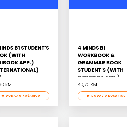
MINDS B1 STUDENT'S
4 MINDS B1
OK (WITH
WORKBOOK &
GIBOOK APP.)
GRAMMAR BOOK
NTERNATIONAL)
STUDENT'S (WITH
DIGIBOOK APP.)
(INTERNATIONAL
90 KM
40,70 KM
DODAJ U KOŠARICU
DODAJ U KOŠARICU