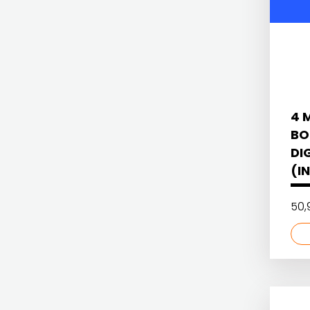
HERCEG
FRAM ZIRAL
STJEPAN
GLAS KONCILA
KOSAČA
HARFA
HD HERCEG STJEPAN KOSAČA
HENA
4 
HENA COM
BO
COM
DI
Hrvatska sveučilišna naklada
Hrvatska
(I
JELENA ROZIĆ
sveučilišna
50,
KATARINA ZRINSKI
naklada
KNJIGE NA ENGLESKOM JEZIKU
JELENA
KNJIŽEVNA ZAKLADA FRA GRGO MARTIĆ
ROZIĆ
KONCEPT IZADAVAŠTVO
KATARINA