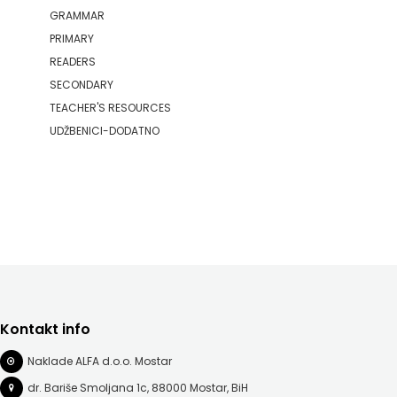
GRAMMAR
PRIMARY
READERS
SECONDARY
TEACHER'S RESOURCES
UDŽBENICI-DODATNO
Kontakt info
Naklade ALFA d.o.o. Mostar
dr. Bariše Smoljana 1c, 88000 Mostar, BiH