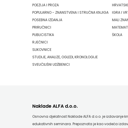
Pearson
POEZIJA I PROZA
HRVATSKI
HRVATSKA
POPULARNO - ZNANSTVENA I STRUČNA KNJIGA
IGRA I VR
PLANET ZOE
MLADINSKA
POSEBNA IZDANJA
MALI ZNA
PLANETOPIJA
PRIRUČNICI
MATEMAT
KNJIGA
PUBLICISTIKA
ŠKOLA
PLANJAX KOMERC
RJEČNICI
MOZAIK
SLIKOVNICE
POETIKA
MOZAIK
STUDIJE, ANALIZE, OGLEDI, KRONOLOGIJE
POPULUS
SVEUČILIŠNI UDŽBENICI
KNJIGA
PROFIL
NAKLADA
PULS
BEGEN
RADIOTELEVIZIJA HERCEG-BOSNE
NAKLADA
Naklade ALFA d.o.o.
ROCKMARK
BENEDIKTA
Osnovna djelatnost Naklade ALFA d.o.o. je izdavanje knji
SALESIANA
edukativnih seminara. Prepoznata je kao vodeća izdav
NAKLADA