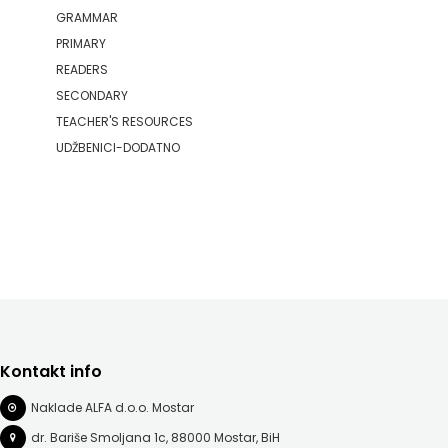
GRAMMAR
PRIMARY
READERS
SECONDARY
TEACHER'S RESOURCES
UDŽBENICI-DODATNO
Kontakt info
Naklade ALFA d.o.o. Mostar
dr. Bariše Smoljana 1c, 88000 Mostar, BiH