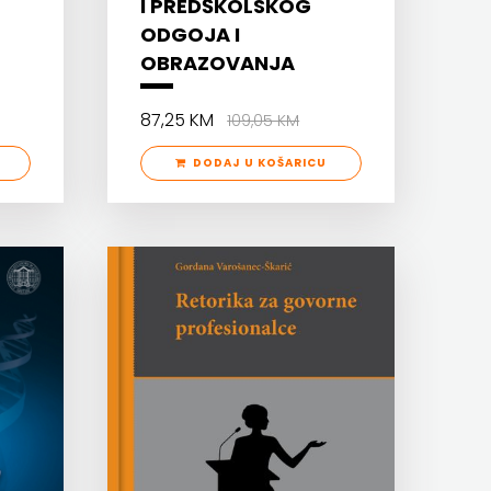
I PREDŠKOLSKOG
ODGOJA I
OBRAZOVANJA
87,25 KM
109,05 KM
DODAJ U KOŠARICU