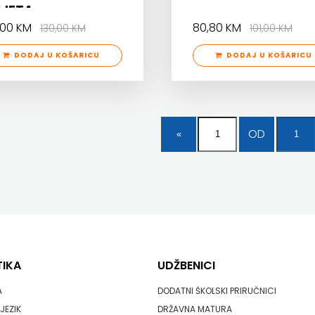
IJETA
4,00 KM
80,80 KM
130,00 KM
101,00 KM
DODAJ U KOŠARICU
DODAJ U KOŠARICU
OD
TIKA
UDŽBENICI
A
DODATNI ŠKOLSKI PRIRUČNICI
JEZIK
DRŽAVNA MATURA