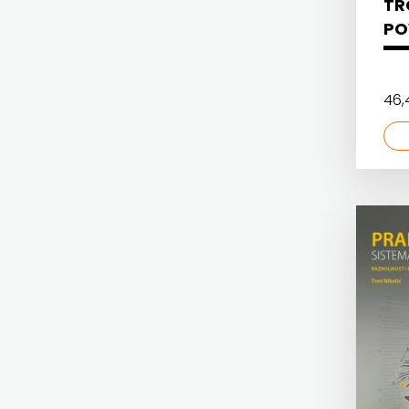
ČITAJ KNJIGU
TR
FIGULUS
7. RAZRED - NOVO
8. RAZRED
PO
DETECTA
FOKUS
8. RAZRED - NOVO
DRUGI NAKLADNICI
KOMUNIKACIJE
8. RAZRED 9. RAZRED
9. RAZRED
46
EGMONT
FORUM
UDŽBENICI ZA SREDNJU ŠKOLU
EVENIO
FRAKTURA
FIGULUS
FRAM
FOKUS KOMUNIKACIJE
ZIRAL
FORUM
GLAS
FRAKTURA
KONCILA
FRAM ZIRAL
HARFA
GLAS KONCILA
HD