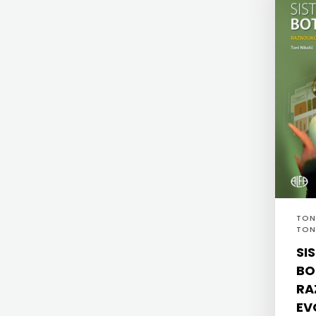
KYRIOS
ZRINSKI
LIJEPA RIJEČ
KNJIGE
LUMEN
NA
MATICA HRVATSKA
ENGLESKOM
MLADINSKA KNJIGA
JEZIKU
MOZAIK
KNJIŽEVNA
MOZAIK KNJIGA
ZAKLADA
NAKLADA BEGEN
TONI
TON
FRA
NAKLADA BENEDIKTA
SI
GRGO
NAKLADA MATE
BO
RA
MARTIĆ
NAKLADA NEPTUN
EV