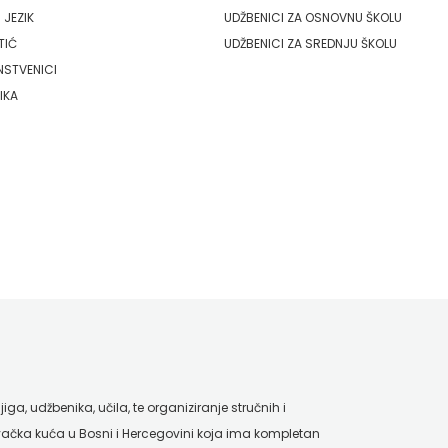
 JEZIK
UDŽBENICI ZA OSNOVNU ŠKOLU
TIĆ
UDŽBENICI ZA SREDNJU ŠKOLU
NSTVENICI
IKA
ga, udžbenika, učila, te organiziranje stručnih i
ačka kuća u Bosni i Hercegovini koja ima kompletan