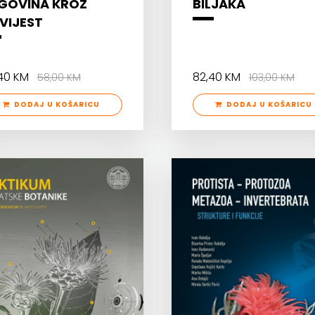
GOVINA KROZ
BILJAKA
VIJEST
,40 KM
82,40 KM
58,00 KM
103,00 KM
DODAJ U KOŠARICU
DODAJ U KOŠARICU