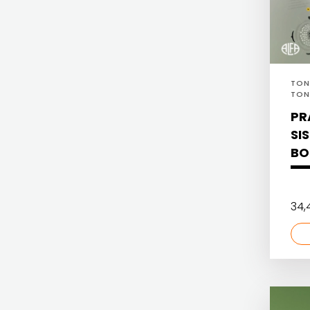
HARFA
HERCEG
HD HERCEG STJEPAN KOSAČA
STJEPAN
HENA COM
KOSAČA
TONI
Hrvatska sveučilišna naklada
TON
HENA
PR
JELENA ROZIĆ
SI
COM
KATARINA ZRINSKI
BO
Hrvatska
KNJIGE NA ENGLESKOM JEZIKU
sveučilišna
KNJIŽEVNA ZAKLADA FRA GRGO MARTIĆ
34
naklada
KONCEPT IZADAVAŠTVO
JELENA
KONCEPT IZDAVAŠTVO
ROZIĆ
KRŠĆANSKA SADAŠNJOST
KATARINA