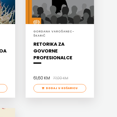
GORDANA VAROŠANEC-
ŠKARIĆ
RETORIKA ZA
ZOA
GOVORNE
PROFESIONALCE
61,60 KM
77,00 KM
DODAJ U KOŠARICU