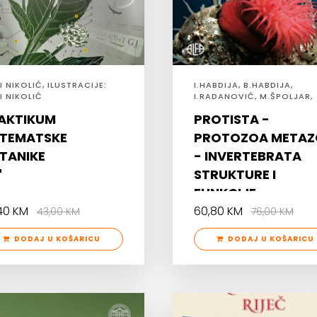
 NIKOLIĆ, ILUSTRACIJE:
I.HABDIJA, B.HABDIJA,
I NIKOLIĆ
I.RADANOVIĆ, M.ŠPOLJAR,
R.MATONIČKIN
AKTIKUM
PROTISTA -
STEMATSKE
PROTOZOA META
TANIKE
- INVERTEBRATA
STRUKTURE I
FUNKCIJE
,40 KM
60,80 KM
43,00 KM
76,00 KM
DODAJ U KOŠARICU
DODAJ U KOŠARICU