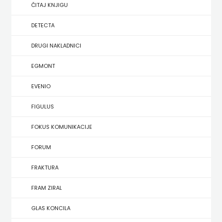
SREDNJU
ČITAJ KNJIGU
SECONDARY
UDŽBENICI ZA SREDNJU ŠKOLU
PRIRUČNICI
BUDILNIK
ŠKOLU
GALERIJA
DETECTA
TEACHER'S
PUBLICISTIKA
IZDAVAŠTVO
DRUGI NAKLADNICI
FAQ
RESOURCES
RJEČNICI
BUYBOOK
EGMONT
UDŽBENICI-
DOWNLOAD
SLIKOVNICE
ČITAJ
EVENIO
DODATNO
KOŠARICA
STUDIJE,
KNJIGU
FIGULUS
ANALIZE,
DETECTA
NASTAVNICI
FOKUS KOMUNIKACIJE
OGLEDI,
DRUGI
FORUM
KRONOLOGIJE
NAKLADNICI
FRAKTURA
SVEUČILIŠNI
EGMONT
FRAM ZIRAL
UDŽBENICI
EVENIO
GLAS KONCILA