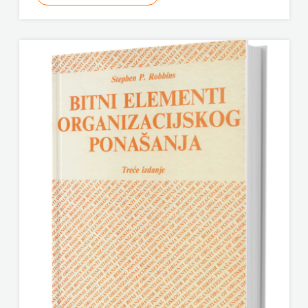
ODEON
OMEGA
LAN
Pearson
PLANET
ZOE
PLANETOPIJA
PLANJAX
KOMERC
POETIKA
POPULUS