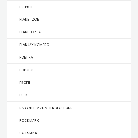
KONCEPT
Pearson
IZADAVAŠTVO
PLANET ZOE
KONCEPT
PLANETOPIJA
IZDAVAŠTVO
PLANJAX KOMERC
KRŠĆANSKA
POETIKA
SADAŠNJOST
POPULUS
KYRIOS
PROFIL
LIJEPA
PULS
RIJEČ
RADIOTELEVIZIJA HERCEG-BOSNE
LUMEN
ROCKMARK
MATICA
SALESIANA