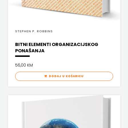
PROFIL
PULS
STEPHEN P. ROBBINS
RADIOTELEVIZIJA
BITNI ELEMENTI ORGANIZACIJSKOG
HERCEG-
PONAŠANJA
BOSNE
56,00 KM
ROCKMARK
DODAJ U KOŠARICU
SALESIANA
SANDORF
Scriptura
media