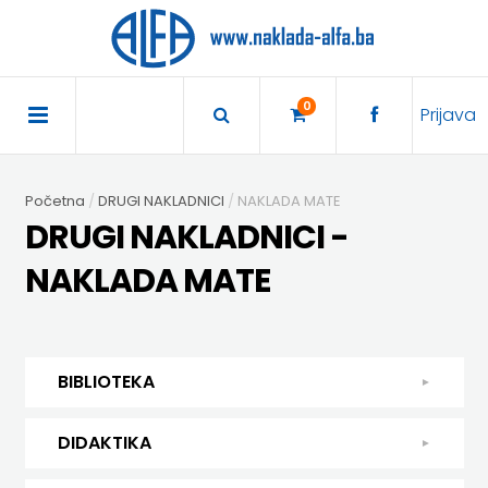
×
POČETNA
0
Prijava
AKCIJA
Početna
DRUGI NAKLADNICI
NAKLADA MATE
TRAJNO
DRUGI NAKLADNICI -
SNIŽENO
NAKLADA MATE
BIBLIOTEKA
DJEČJA
DIDAKTIKA
BIBLIOTEKA
KNJIŽEVNOST
DIDAKTIKA
UDŽBENICI
DJEČJA KNJIŽEVNOST
DIDAKTIKA
KUHARICE
ENGLESKI
KUHARICE
DODATNI
EXPRESS