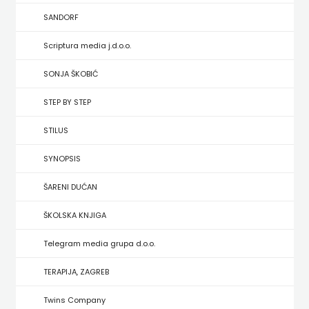
HRVATSKA
SANDORF
MLADINSKA
Scriptura media j.d.o.o.
KNJIGA
SONJA ŠKOBIĆ
STEP BY STEP
MOZAIK
STILUS
MOZAIK
SYNOPSIS
KNJIGA
ŠARENI DUĆAN
NAKLADA
ŠKOLSKA KNJIGA
BEGEN
Telegram media grupa d.o.o.
NAKLADA
TERAPIJA, ZAGREB
BENEDIKTA
Twins Company
NAKLADA