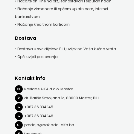
• Plaćajte on-line na brz, jednostavan i siguran način
• Plaćanje virmanom ili općom uplatnicom, internet
bankarstvom
• Plaćanje kreditnom karticom
Dostava
• Dostava u sve dijelove BiH, uvijek na Vaša kućna vrata
• Opći uvjeti poslovanja
Kontakt info
Naklade ALFA d.o.o. Mostar
dr. Bariše Smoljana 1c, 88000 Mostar, BiH
+387 36 334 145
+387 36 334 146
prodaja@naklada-alfa.ba
facebook