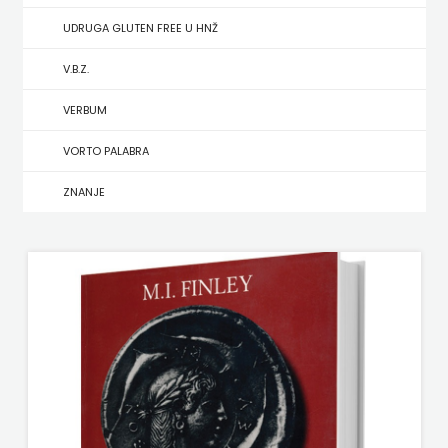
UDRUGA GLUTEN FREE U HNŽ
MATE
V.B.Z.
NAKLADA
VERBUM
NEPTUN
VORTO PALABRA
NAKLADA
ZNANJE
OCEANMORE
Naklada
Rocky
NAKLADA
SLAP
NAKLADA