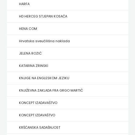
FIGULUS
HARFA
FOKUS
HD HERCEG STJEPAN KOSAČA
KOMUNIKACIJE
HENA COM
FORUM
Hrvatska sveučilišna naklada
FRAKTURA
JELENA ROZIĆ
KATARINA ZRINSKI
FRAM
KNJIGE NA ENGLESKOM JEZIKU
ZIRAL
KNJIŽEVNA ZAKLADA FRA GRGO MARTIĆ
GLAS
KONCEPT IZADAVAŠTVO
KONCILA
KONCEPT IZDAVAŠTVO
HARFA
KRŠĆANSKA SADAŠNJOST
HD