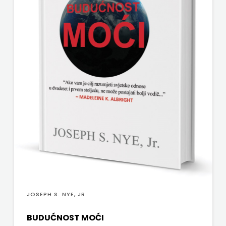
j.d.o.o.
SONJA
ŠKOBIĆ
STEP
BY
STEP
STILUS
SYNOPSIS
ŠARENI
JOSEPH S. NYE, JR
DUĆAN
BUDUĆNOST MOĆI
ŠKOLSKA