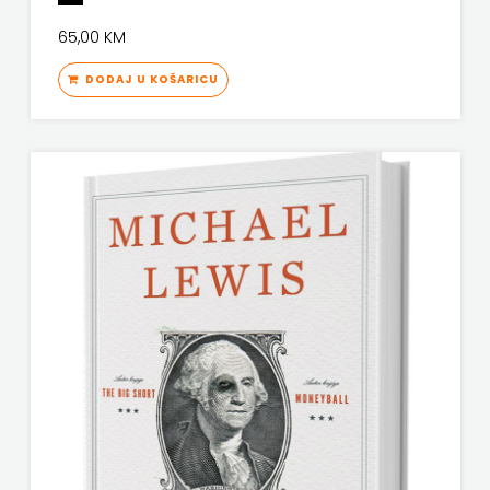
KNJIGA
65,00 KM
Telegram
DODAJ U KOŠARICU
media
grupa
d.o.o.
TERAPIJA,
ZAGREB
Twins
Company
UDRUGA
GLUTEN