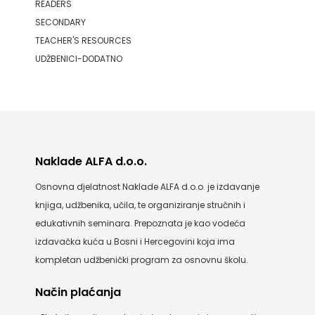
READERS
SECONDARY
TEACHER'S RESOURCES
UDŽBENICI-DODATNO
Naklade ALFA d.o.o.
Osnovna djelatnost Naklade ALFA d.o.o. je izdavanje
knjiga, udžbenika, učila, te organiziranje stručnih i
edukativnih seminara. Prepoznata je kao vodeća
izdavačka kuća u Bosni i Hercegovini koja ima
kompletan udžbenički program za osnovnu školu.
Način plaćanja