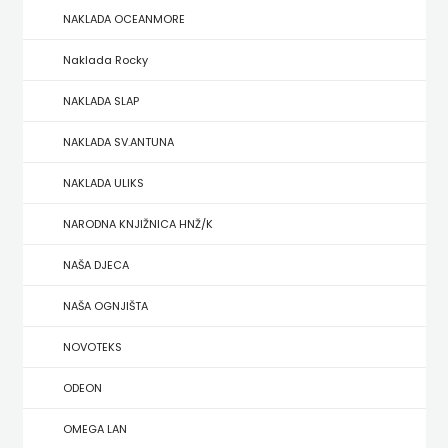
NAKLADA OCEANMORE
ZRINSKI
Naklada Rocky
KNJIGE
NAKLADA SLAP
NA
NAKLADA SV.ANTUNA
ENGLESKOM
NAKLADA ULIKS
JEZIKU
NARODNA KNJIŽNICA HNŽ/K
KNJIŽEVNA
NAŠA DJECA
ZAKLADA
NAŠA OGNJIŠTA
FRA
NOVOTEKS
GRGO
ODEON
MARTIĆ
OMEGA LAN