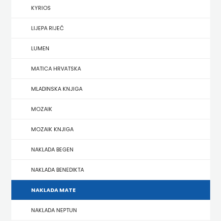
KYRIOS
HERCEG
LIJEPA RIJEČ
STJEPAN
LUMEN
KOSAČA
MATICA HRVATSKA
HENA
MLADINSKA KNJIGA
COM
MOZAIK
Hrvatska
MOZAIK KNJIGA
sveučilišna
NAKLADA BEGEN
naklada
NAKLADA BENEDIKTA
JELENA
NAKLADA MATE
ROZIĆ
NAKLADA NEPTUN
KATARINA