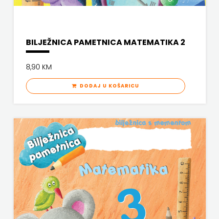
KNJIGA
Telegram
BILJEŽNICA PAMETNICA MATEMATIKA 2
media
8,90 KM
grupa
DODAJ U KOŠARICU
d.o.o.
TERAPIJA,
ZAGREB
Twins
Company
UDRUGA
GLUTEN