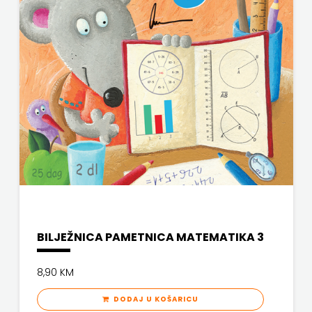
FREE
U
HNŽ
V.B.Z.
VERBUM
VORTO
PALABRA
ZNANJE
BILJEŽNICA PAMETNICA MATEMATIKA 3
8,90 KM
DODAJ U KOŠARICU