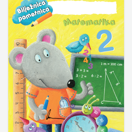
j.d.o.o.
SONJA
ŠKOBIĆ
STEP
BY
STEP
STILUS
SYNOPSIS
ŠARENI
DUĆAN
ŠKOLSKA