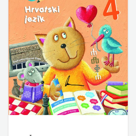
SV.ANTUNA
UDRUGA GLUTEN FREE U HNŽ
NAKLADA
V.B.Z.
ULIKS
VERBUM
NARODNA
VORTO PALABRA
KNJIŽNICA
ZNANJE
HNŽ/K
NAŠA
DJECA
NAŠA
OGNJIŠTA
NOVOTEKS