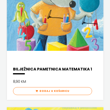
PROFIL
PULS
RADIOTELEVIZIJA
HERCEG-
BOSNE
ROCKMARK
BILJEŽNICA PAMETNICA MATEMATIKA 1
SALESIANA
8,90 KM
SANDORF
DODAJ U KOŠARICU
Scriptura
media