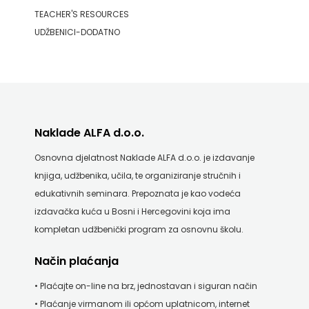
TEACHER'S RESOURCES
UDŽBENICI-DODATNO
Naklade ALFA d.o.o.
Osnovna djelatnost Naklade ALFA d.o.o. je izdavanje
knjiga, udžbenika, učila, te organiziranje stručnih i
edukativnih seminara. Prepoznata je kao vodeća
izdavačka kuća u Bosni i Hercegovini koja ima
kompletan udžbenički program za osnovnu školu.
Način plaćanja
• Plaćajte on-line na brz, jednostavan i siguran način
• Plaćanje virmanom ili općom uplatnicom, internet