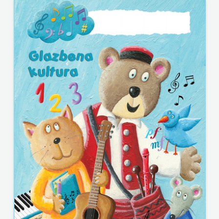
HARFA
HERCEG
HD HERCEG STJEPAN KOSAČA
STJEPAN
HENA COM
KOSAČA
Hrvatska sveučilišna naklada
HENA
JELENA ROZIĆ
COM
KATARINA ZRINSKI
Hrvatska
KNJIGE NA ENGLESKOM JEZIKU
sveučilišna
KNJIŽEVNA ZAKLADA FRA GRGO MARTIĆ
naklada
KONCEPT IZADAVAŠTVO
JELENA
KONCEPT IZDAVAŠTVO
ROZIĆ
KRŠĆANSKA SADAŠNJOST
KATARINA