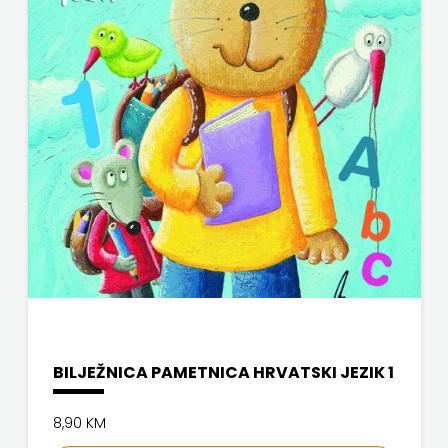
KONCEPT
NAKLADA OCEANMORE
IZADAVAŠTVO
Naklada Rocky
KONCEPT
NAKLADA SLAP
IZDAVAŠTVO
NAKLADA SV.ANTUNA
KRŠĆANSKA
NAKLADA ULIKS
SADAŠNJOST
NARODNA KNJIŽNICA HNŽ/K
KYRIOS
NAŠA DJECA
LIJEPA
NAŠA OGNJIŠTA
RIJEČ
NOVOTEKS
BILJEŽNICA PAMETNICA HRVATSKI JEZIK 1
LUMEN
ODEON
8,90 KM
MATICA
OMEGA LAN