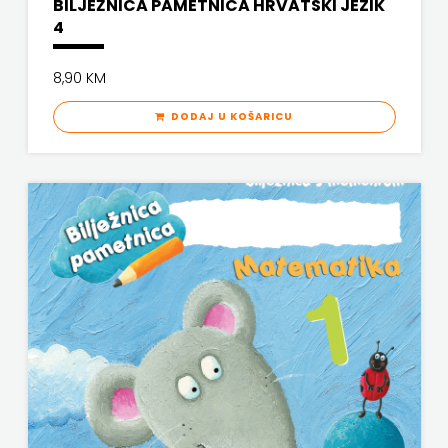
BILJEŽNICA PAMETNICA HRVATSKI JEZIK
ODEON
4
OMEGA
8,90 KM
LAN
DODAJ U KOŠARICU
Pearson
PLANET
ZOE
PLANETOPIJA
PLANJAX
KOMERC
POETIKA
POPULUS