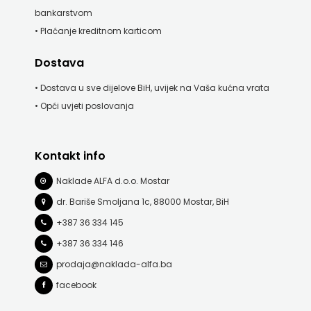
bankarstvom
• Plaćanje kreditnom karticom
Dostava
• Dostava u sve dijelove BiH, uvijek na Vaša kućna vrata
• Opći uvjeti poslovanja
Kontakt info
Naklade ALFA d.o.o. Mostar
dr. Bariše Smoljana 1c, 88000 Mostar, BiH
+387 36 334 145
+387 36 334 146
prodaja@naklada-alfa.ba
facebook