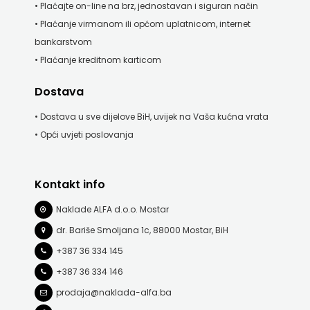
• Plaćajte on-line na brz, jednostavan i siguran način
j.d.o.o.
• Plaćanje virmanom ili općom uplatnicom, internet
SONJA
bankarstvom
• Plaćanje kreditnom karticom
ŠKOBIĆ
Dostava
STEP
• Dostava u sve dijelove BiH, uvijek na Vaša kućna vrata
BY
• Opći uvjeti poslovanja
STEP
STILUS
Kontakt info
Naklade ALFA d.o.o. Mostar
SYNOPSIS
dr. Bariše Smoljana 1c, 88000 Mostar, BiH
ŠARENI
+387 36 334 145
DUĆAN
+387 36 334 146
prodaja@naklada-alfa.ba
ŠKOLSKA