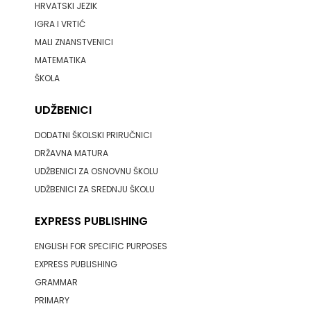
HRVATSKI JEZIK
ODEON
IGRA I VRTIĆ
MALI ZNANSTVENICI
OMEGA
MATEMATIKA
LAN
ŠKOLA
Pearson
UDŽBENICI
PLANET
DODATNI ŠKOLSKI PRIRUČNICI
DRŽAVNA MATURA
ZOE
UDŽBENICI ZA OSNOVNU ŠKOLU
UDŽBENICI ZA SREDNJU ŠKOLU
PLANETOPIJA
EXPRESS PUBLISHING
PLANJAX
ENGLISH FOR SPECIFIC PURPOSES
KOMERC
EXPRESS PUBLISHING
POETIKA
GRAMMAR
PRIMARY
POPULUS