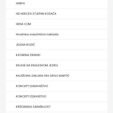
FIGULUS
HARFA
FOKUS
HD HERCEG STJEPAN KOSAČA
KOMUNIKACIJE
HENA COM
FORUM
Hrvatska sveučilišna naklada
FRAKTURA
JELENA ROZIĆ
KATARINA ZRINSKI
FRAM
KNJIGE NA ENGLESKOM JEZIKU
ZIRAL
KNJIŽEVNA ZAKLADA FRA GRGO MARTIĆ
GLAS
KONCEPT IZADAVAŠTVO
KONCILA
KONCEPT IZDAVAŠTVO
HARFA
KRŠĆANSKA SADAŠNJOST
HD