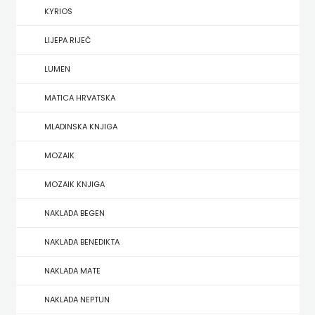
KYRIOS
HERCEG
LIJEPA RIJEČ
STJEPAN
LUMEN
KOSAČA
MATICA HRVATSKA
HENA
MLADINSKA KNJIGA
COM
MOZAIK
Hrvatska
MOZAIK KNJIGA
sveučilišna
NAKLADA BEGEN
naklada
NAKLADA BENEDIKTA
JELENA
NAKLADA MATE
ROZIĆ
NAKLADA NEPTUN
KATARINA