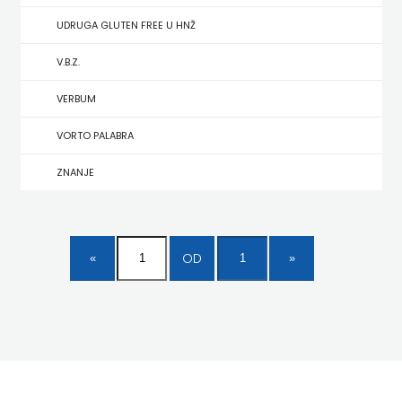
UDRUGA GLUTEN FREE U HNŽ
MATE
V.B.Z.
NAKLADA
VERBUM
NEPTUN
VORTO PALABRA
NAKLADA
ZNANJE
OCEANMORE
Naklada
OD
Rocky
NAKLADA
SLAP
NAKLADA