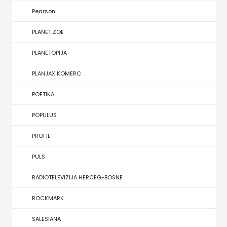
KONCEPT
Pearson
IZADAVAŠTVO
PLANET ZOE
KONCEPT
PLANETOPIJA
IZDAVAŠTVO
PLANJAX KOMERC
KRŠĆANSKA
POETIKA
SADAŠNJOST
POPULUS
KYRIOS
PROFIL
LIJEPA
PULS
RIJEČ
RADIOTELEVIZIJA HERCEG-BOSNE
LUMEN
ROCKMARK
MATICA
SALESIANA