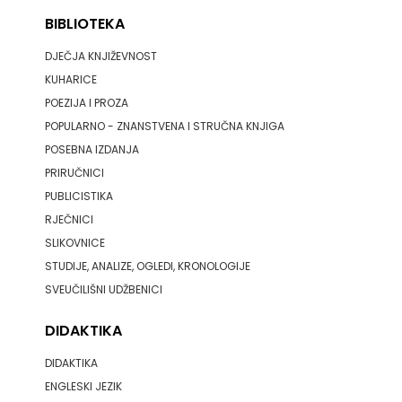
SV.ANTUNA
BIBLIOTEKA
NAKLADA
DJEČJA KNJIŽEVNOST
KUHARICE
ULIKS
POEZIJA I PROZA
NARODNA
POPULARNO - ZNANSTVENA I STRUČNA KNJIGA
POSEBNA IZDANJA
KNJIŽNICA
PRIRUČNICI
PUBLICISTIKA
HNŽ/K
RJEČNICI
NAŠA
SLIKOVNICE
STUDIJE, ANALIZE, OGLEDI, KRONOLOGIJE
DJECA
SVEUČILIŠNI UDŽBENICI
NAŠA
DIDAKTIKA
OGNJIŠTA
DIDAKTIKA
NOVOTEKS
ENGLESKI JEZIK