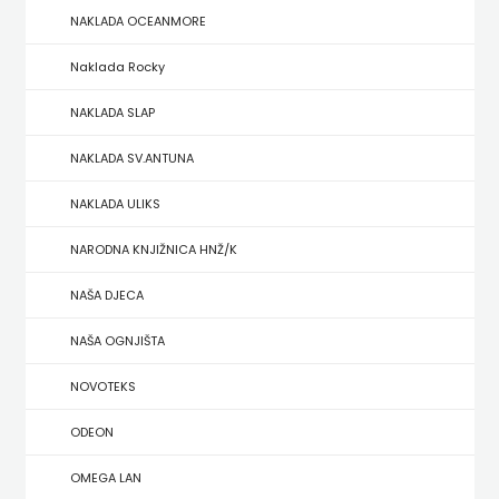
NAKLADA OCEANMORE
ZRINSKI
Naklada Rocky
KNJIGE
NAKLADA SLAP
NA
NAKLADA SV.ANTUNA
ENGLESKOM
NAKLADA ULIKS
JEZIKU
NARODNA KNJIŽNICA HNŽ/K
KNJIŽEVNA
NAŠA DJECA
ZAKLADA
NAŠA OGNJIŠTA
FRA
NOVOTEKS
GRGO
ODEON
MARTIĆ
OMEGA LAN