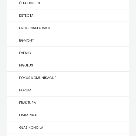
SREDNJU
ČITAJ KNJIGU
SECONDARY
UDŽBENICI ZA SREDNJU ŠKOLU
PRIRUČNICI
BUDILNIK
ŠKOLU
GALERIJA
DETECTA
TEACHER'S
PUBLICISTIKA
IZDAVAŠTVO
DRUGI NAKLADNICI
FAQ
RESOURCES
RJEČNICI
BUYBOOK
EGMONT
UDŽBENICI-
DOWNLOAD
SLIKOVNICE
ČITAJ
EVENIO
DODATNO
KOŠARICA
STUDIJE,
KNJIGU
FIGULUS
ANALIZE,
DETECTA
NASTAVNICI
FOKUS KOMUNIKACIJE
OGLEDI,
DRUGI
FORUM
KRONOLOGIJE
NAKLADNICI
FRAKTURA
SVEUČILIŠNI
EGMONT
FRAM ZIRAL
UDŽBENICI
EVENIO
GLAS KONCILA