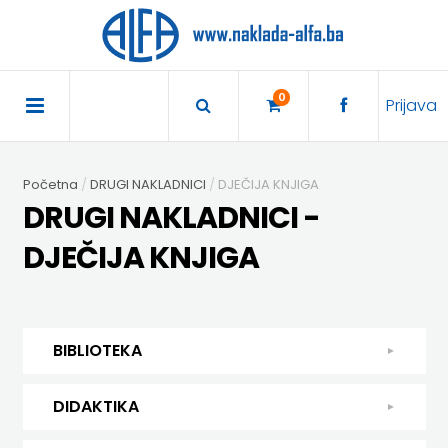
×
POČETNA
0
Prijava
AKCIJA
Početna
DRUGI NAKLADNICI
DJEČIJA KNJIGA
TRAJNO
DRUGI NAKLADNICI -
SNIŽENO
DJEČIJA KNJIGA
BIBLIOTEKA
DJEČJA
DIDAKTIKA
BIBLIOTEKA
KNJIŽEVNOST
DIDAKTIKA
UDŽBENICI
DJEČJA KNJIŽEVNOST
DIDAKTIKA
KUHARICE
ENGLESKI
KUHARICE
DODATNI
EXPRESS