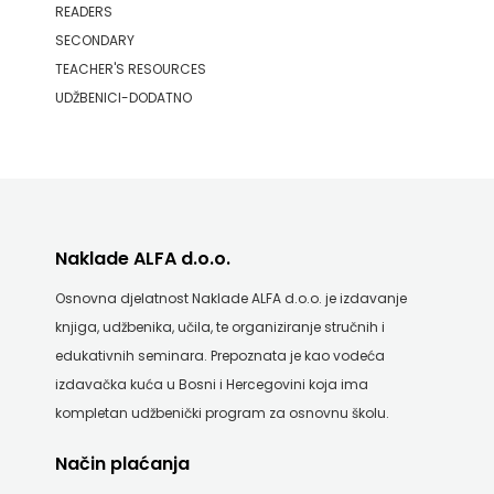
READERS
SECONDARY
PROFIL
TEACHER'S RESOURCES
PULS
UDŽBENICI-DODATNO
RADIOTELEVIZIJA
HERCEG-
BOSNE
Naklade ALFA d.o.o.
ROCKMARK
Osnovna djelatnost Naklade ALFA d.o.o. je izdavanje
SALESIANA
knjiga, udžbenika, učila, te organiziranje stručnih i
edukativnih seminara. Prepoznata je kao vodeća
SANDORF
izdavačka kuća u Bosni i Hercegovini koja ima
Scriptura
kompletan udžbenički program za osnovnu školu.
media
Način plaćanja