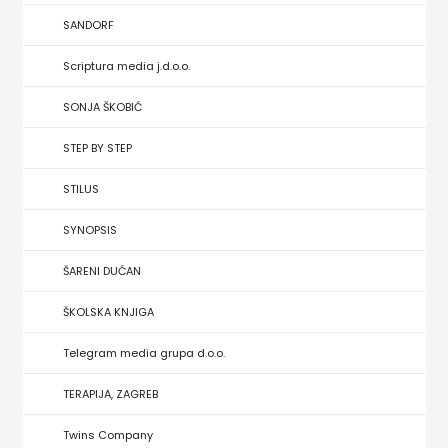
HRVATSKA
SANDORF
MLADINSKA
Scriptura media j.d.o.o.
KNJIGA
SONJA ŠKOBIĆ
STEP BY STEP
MOZAIK
STILUS
MOZAIK
SYNOPSIS
KNJIGA
ŠARENI DUĆAN
NAKLADA
ŠKOLSKA KNJIGA
BEGEN
Telegram media grupa d.o.o.
NAKLADA
TERAPIJA, ZAGREB
BENEDIKTA
Twins Company
NAKLADA