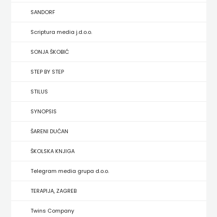
HRVATSKA
SANDORF
MLADINSKA
Scriptura media j.d.o.o.
KNJIGA
SONJA ŠKOBIĆ
STEP BY STEP
MOZAIK
STILUS
MOZAIK
SYNOPSIS
KNJIGA
ŠARENI DUĆAN
NAKLADA
ŠKOLSKA KNJIGA
BEGEN
Telegram media grupa d.o.o.
NAKLADA
TERAPIJA, ZAGREB
BENEDIKTA
Twins Company
NAKLADA