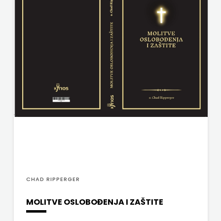
j.d.o.o.
SONJA
ŠKOBIĆ
STEP
BY
STEP
STILUS
SYNOPSIS
ŠARENI
CHAD RIPPERGER
DUĆAN
MOLITVE OSLOBOĐENJA I ZAŠTITE
ŠKOLSKA