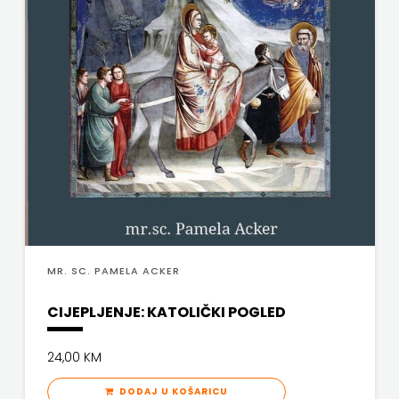
SV.ANTUNA
NAKLADA
ULIKS
NARODNA
KNJIŽNICA
HNŽ/K
NAŠA
DJECA
MR. SC. PAMELA ACKER
NAŠA
CIJEPLJENJE: KATOLIČKI POGLED
OGNJIŠTA
24,00 KM
NOVOTEKS
DODAJ U KOŠARICU