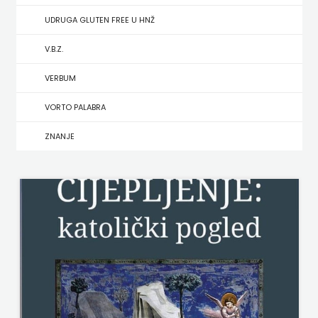
UDRUGA GLUTEN FREE U HNŽ
MATE
V.B.Z.
NAKLADA
VERBUM
NEPTUN
VORTO PALABRA
NAKLADA
ZNANJE
OCEANMORE
Naklada
Rocky
NAKLADA
SLAP
NAKLADA