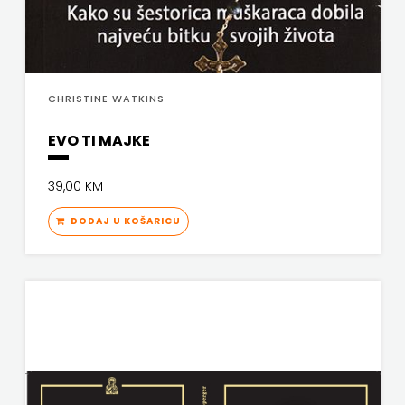
PROFIL
PULS
CHRISTINE WATKINS
RADIOTELEVIZIJA
EVO TI MAJKE
HERCEG-
39,00 KM
BOSNE
DODAJ U KOŠARICU
ROCKMARK
SALESIANA
SANDORF
Scriptura
media