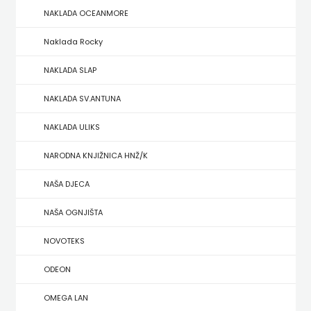
NAKLADA OCEANMORE
ZRINSKI
Naklada Rocky
KNJIGE
NAKLADA SLAP
NA
NAKLADA SV.ANTUNA
ENGLESKOM
NAKLADA ULIKS
JEZIKU
NARODNA KNJIŽNICA HNŽ/K
KNJIŽEVNA
NAŠA DJECA
ZAKLADA
NAŠA OGNJIŠTA
FRA
NOVOTEKS
GRGO
ODEON
MARTIĆ
OMEGA LAN