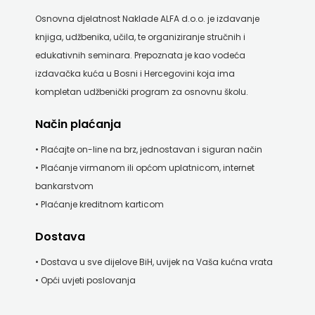
Osnovna djelatnost Naklade ALFA d.o.o. je izdavanje
knjiga, udžbenika, učila, te organiziranje stručnih i
edukativnih seminara. Prepoznata je kao vodeća
izdavačka kuća u Bosni i Hercegovini koja ima
kompletan udžbenički program za osnovnu školu.
Način plaćanja
• Plaćajte on-line na brz, jednostavan i siguran način
• Plaćanje virmanom ili općom uplatnicom, internet
bankarstvom
• Plaćanje kreditnom karticom
Dostava
• Dostava u sve dijelove BiH, uvijek na Vaša kućna vrata
• Opći uvjeti poslovanja