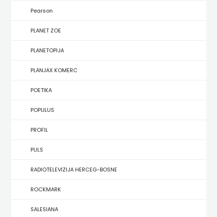
KONCEPT
Pearson
IZADAVAŠTVO
PLANET ZOE
KONCEPT
PLANETOPIJA
IZDAVAŠTVO
PLANJAX KOMERC
KRŠĆANSKA
POETIKA
SADAŠNJOST
POPULUS
KYRIOS
PROFIL
LIJEPA
PULS
RIJEČ
RADIOTELEVIZIJA HERCEG-BOSNE
LUMEN
ROCKMARK
MATICA
SALESIANA