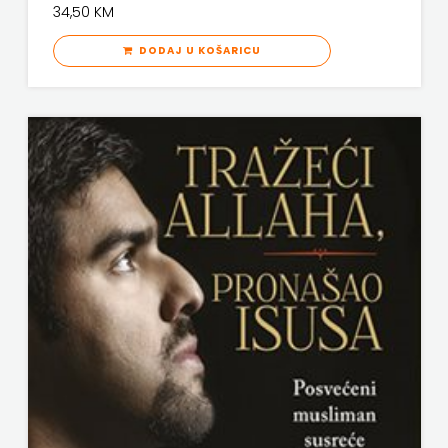
34,50 KM
KNJIGA
DODAJ U KOŠARICU
Telegram
media
grupa
d.o.o.
TERAPIJA,
ZAGREB
Twins
Company
UDRUGA
GLUTEN