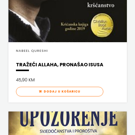
FREE
U
HNŽ
V.B.Z.
NABEEL QURESHI
VERBUM
TRAŽEĆI ALLAHA, PRONAŠAO ISUSA
VORTO
45,90 KM
PALABRA
DODAJ U KOŠARICU
ZNANJE