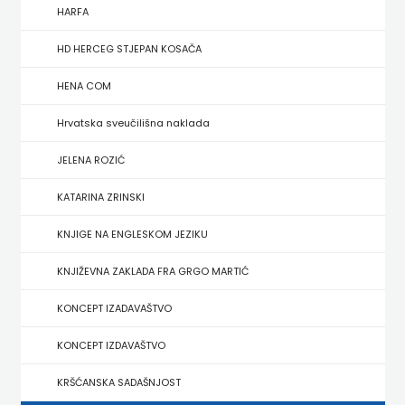
STUDIJE,
FIGULUS
HARFA
ANALIZE,
FOKUS
HD HERCEG STJEPAN KOSAČA
OGLEDI,
KOMUNIKACIJE
HENA COM
KRONOLOGIJE
FORUM
Hrvatska sveučilišna naklada
SVEUČILIŠNI
FRAKTURA
JELENA ROZIĆ
UDŽBENICI
KATARINA ZRINSKI
FRAM
KNJIGE NA ENGLESKOM JEZIKU
ZIRAL
KNJIŽEVNA ZAKLADA FRA GRGO MARTIĆ
GLAS
KONCEPT IZADAVAŠTVO
KONCILA
KONCEPT IZDAVAŠTVO
HARFA
KRŠĆANSKA SADAŠNJOST
HD