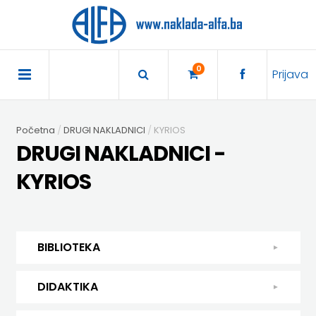
×
POČETNA
0
Prijava
AKCIJA
Početna
DRUGI NAKLADNICI
KYRIOS
TRAJNO
DRUGI NAKLADNICI -
SNIŽENO
KYRIOS
BIBLIOTEKA
DJEČJA
DIDAKTIKA
BIBLIOTEKA
KNJIŽEVNOST
DIDAKTIKA
UDŽBENICI
DJEČJA KNJIŽEVNOST
DIDAKTIKA
KUHARICE
ENGLESKI
KUHARICE
DODATNI
EXPRESS