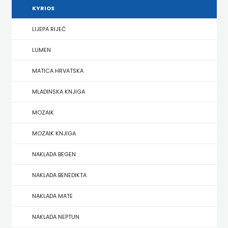
KYRIOS
HERCEG
LIJEPA RIJEČ
STJEPAN
LUMEN
KOSAČA
MATICA HRVATSKA
HENA
MLADINSKA KNJIGA
COM
MOZAIK
Hrvatska
MOZAIK KNJIGA
sveučilišna
NAKLADA BEGEN
naklada
NAKLADA BENEDIKTA
JELENA
NAKLADA MATE
ROZIĆ
NAKLADA NEPTUN
KATARINA