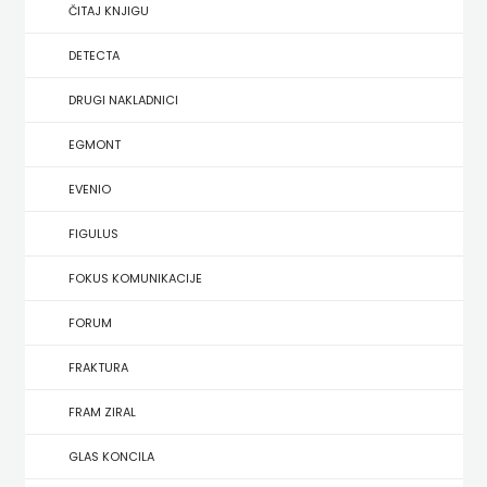
SREDNJU
ČITAJ KNJIGU
SECONDARY
UDŽBENICI ZA SREDNJU ŠKOLU
PRIRUČNICI
BUDILNIK
ŠKOLU
GALERIJA
DETECTA
TEACHER'S
PUBLICISTIKA
IZDAVAŠTVO
DRUGI NAKLADNICI
FAQ
RESOURCES
RANI
BUYBOOK
EGMONT
UDŽBENICI-
DOWNLOAD
I
ČITAJ
EVENIO
DODATNO
KOŠARICA
PREDŠKOLSKI
KNJIGU
FIGULUS
ODGOJ
DETECTA
NASTAVNICI
FOKUS KOMUNIKACIJE
I
DRUGI
FORUM
OBRAZOVANJE
NAKLADNICI
FRAKTURA
RJEČNICI
EGMONT
FRAM ZIRAL
SLIKOVNICE
EVENIO
GLAS KONCILA