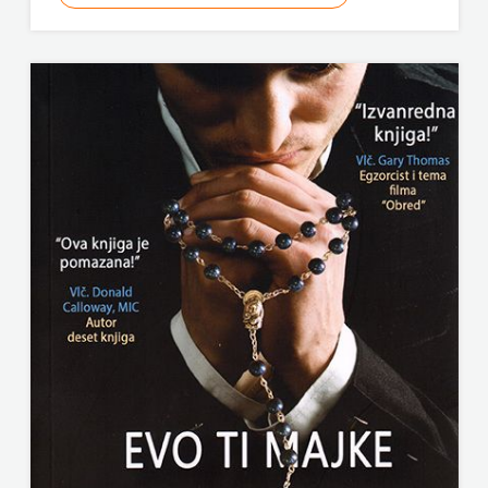
ODEON
OMEGA
LAN
Pearson
PLANET
ZOE
PLANETOPIJA
PLANJAX
KOMERC
POETIKA
POPULUS