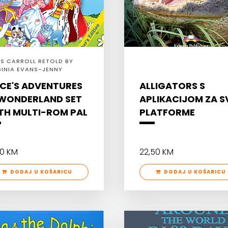
IS CARROLL RETOLD BY
GINIA EVANS-JENNY
LEY
ICE'S ADVENTURES
ALLIGATORS S
 WONDERLAND SET
APLIKACIJOM ZA S
TH MULTI-ROM PAL
PLATFORME
90 KM
22,50 KM
DODAJ U KOŠARICU
DODAJ U KOŠARICU