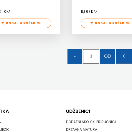
40 KM
11,00 KM
DODAJ U KOŠARICU
DODAJ U KOŠARICU
OD
TIKA
UDŽBENICI
A
DODATNI ŠKOLSKI PRIRUČNICI
JEZIK
DRŽAVNA MATURA