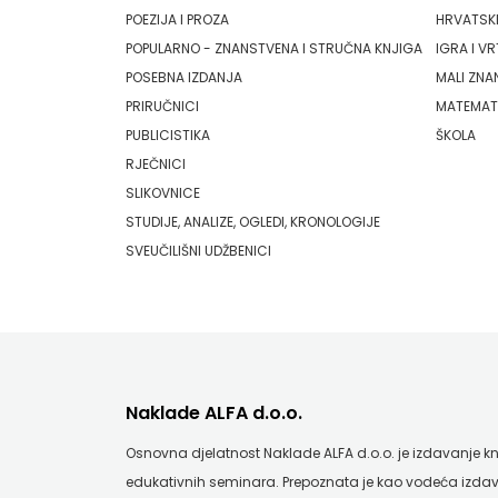
PLANJAX KOMERC
POEZIJA I PROZA
HRVATSKI
HRVATSKA
POPULARNO - ZNANSTVENA I STRUČNA KNJIGA
IGRA I VR
POETIKA
MLADINSKA
POSEBNA IZDANJA
MALI ZNA
PRIRUČNICI
MATEMAT
POPULUS
KNJIGA
PUBLICISTIKA
ŠKOLA
PROFIL
RJEČNICI
MOZAIK
SLIKOVNICE
PULS
MOZAIK
STUDIJE, ANALIZE, OGLEDI, KRONOLOGIJE
RADIOTELEVIZIJA HERCEG-BOSNE
SVEUČILIŠNI UDŽBENICI
KNJIGA
ROCKMARK
NAKLADA
SALESIANA
BEGEN
SANDORF
NAKLADA
Naklade ALFA d.o.o.
Scriptura media j.d.o.o.
BENEDIKTA
Osnovna djelatnost Naklade ALFA d.o.o. je izdavanje knji
SONJA ŠKOBIĆ
edukativnih seminara. Prepoznata je kao vodeća izdav
NAKLADA