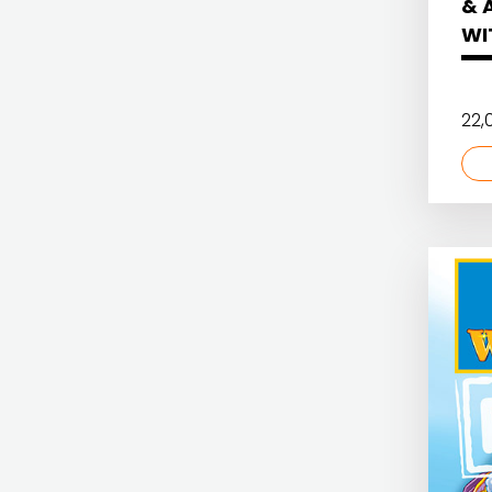
& 
EGMONT
FIGULUS
WI
EVENIO
FOKUS
FIGULUS
KOMUNIKACIJE
22,
FOKUS KOMUNIKACIJE
FORUM
FORUM
FRAKTURA
FRAKTURA
FRAM
FRAM ZIRAL
ZIRAL
GLAS KONCILA
GLAS
HARFA
KONCILA
HD HERCEG STJEPAN KOSAČA
HARFA
HENA COM
HD