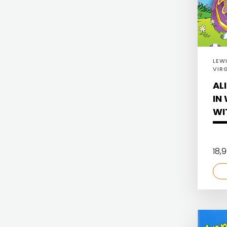
Hrvatska sveučilišna naklada
HERCEG
JELENA ROZIĆ
STJEPAN
KATARINA ZRINSKI
KOSAČA
LEW
KNJIGE NA ENGLESKOM JEZIKU
VIR
HENA
DOO
AL
KNJIŽEVNA ZAKLADA FRA GRGO MARTIĆ
IN
COM
KONCEPT IZADAVAŠTVO
WI
Hrvatska
KONCEPT IZDAVAŠTVO
sveučilišna
KRŠĆANSKA SADAŠNJOST
18,
naklada
KYRIOS
JELENA
LIJEPA RIJEČ
ROZIĆ
LUMEN
KATARINA