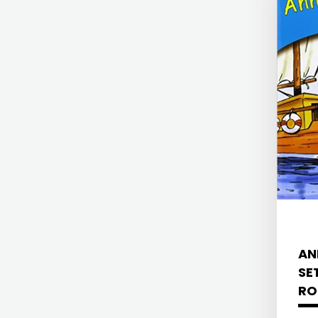
MATICA HRVATSKA
ZRINSKI
MLADINSKA KNJIGA
KNJIGE
MOZAIK
NA
MOZAIK KNJIGA
ENGLESKOM
NAKLADA BEGEN
JEZIKU
NAKLADA BENEDIKTA
KNJIŽEVNA
NAKLADA MATE
ZAKLADA
NAKLADA NEPTUN
FRA
NAKLADA OCEANMORE
AN
GRGO
Naklada Rocky
SE
RO
MARTIĆ
NAKLADA SLAP