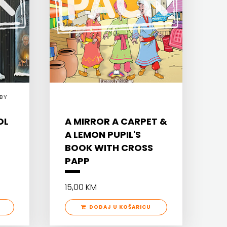
BY
OL
A MIRROR A CARPET &
A LEMON PUPIL'S
L
BOOK WITH CROSS
PAPP
15,00 KM
DODAJ U KOŠARICU