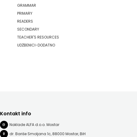
GRAMMAR
PRIMARY
READERS
SECONDARY
TEACHER'S RESOURCES
UDŽBENICI-DODATNO
Kontakt info
Naklade ALFA d.o.o. Mostar
dr. Bariše Smoljana 1c, 88000 Mostar, BiH