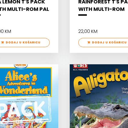
A LEMON T'S PACK
RAINFOREST T'S P
TH MULTI-ROM PAL
WITH MULTI-ROM
00 KM
22,00 KM
DODAJ U KOŠARICU
DODAJ U KOŠARICU