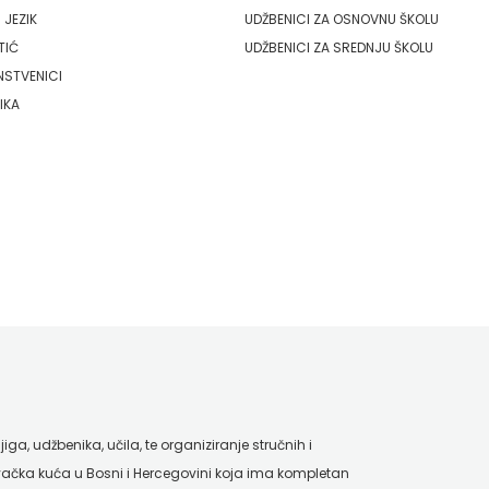
 JEZIK
UDŽBENICI ZA OSNOVNU ŠKOLU
TIĆ
UDŽBENICI ZA SREDNJU ŠKOLU
NSTVENICI
IKA
ga, udžbenika, učila, te organiziranje stručnih i
ačka kuća u Bosni i Hercegovini koja ima kompletan