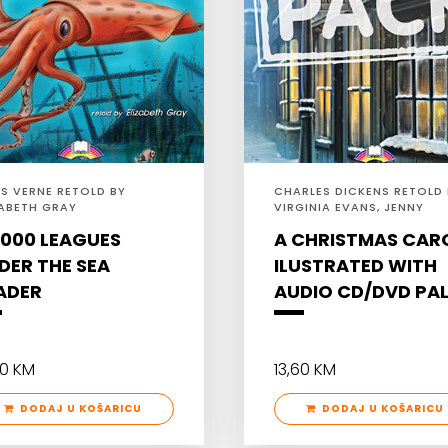
ES VERNE RETOLD BY
CHARLES DICKENS RETOLD 
ZABETH GRAY
VIRGINIA EVANS, JENNY
DOOLEY
.000 LEAGUES
A CHRISTMAS CAR
DER THE SEA
ILUSTRATED WITH
ADER
AUDIO CD/DVD PA
50 KM
13,60 KM
DODAJ U KOŠARICU
DODAJ U KOŠARICU