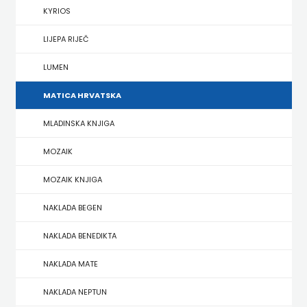
KYRIOS
HERCEG
LIJEPA RIJEČ
STJEPAN
LUMEN
KOSAČA
MATICA HRVATSKA
HENA
MLADINSKA KNJIGA
COM
MOZAIK
Hrvatska
MOZAIK KNJIGA
sveučilišna
NAKLADA BEGEN
naklada
NAKLADA BENEDIKTA
JELENA
NAKLADA MATE
ROZIĆ
NAKLADA NEPTUN
KATARINA