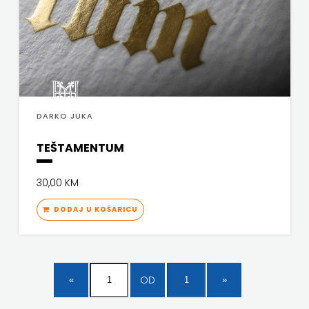
FREE
U
HNŽ
V.B.Z.
DARKO JUKA
VERBUM
TEŠTAMENTUM
VORTO
30,00 KM
PALABRA
DODAJ U KOŠARICU
ZNANJE
OD