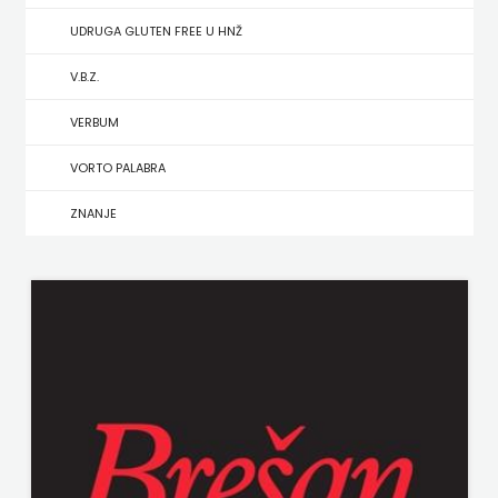
UDRUGA GLUTEN FREE U HNŽ
MATE
V.B.Z.
NAKLADA
VERBUM
NEPTUN
VORTO PALABRA
NAKLADA
ZNANJE
OCEANMORE
Naklada
Rocky
NAKLADA
SLAP
NAKLADA