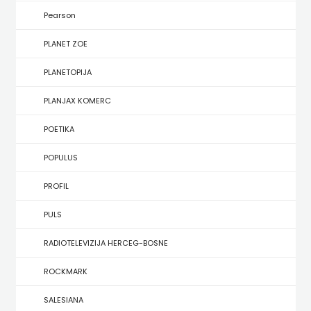
KONCEPT
Pearson
IZADAVAŠTVO
PLANET ZOE
KONCEPT
PLANETOPIJA
IZDAVAŠTVO
PLANJAX KOMERC
KRŠĆANSKA
POETIKA
SADAŠNJOST
POPULUS
KYRIOS
PROFIL
LIJEPA
PULS
RIJEČ
RADIOTELEVIZIJA HERCEG-BOSNE
LUMEN
ROCKMARK
MATICA
SALESIANA