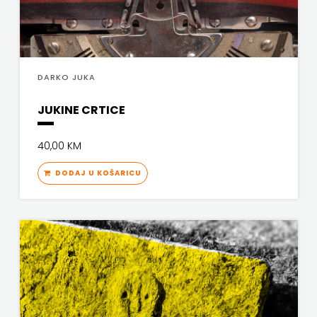
PROFIL
PULS
DARKO JUKA
RADIOTELEVIZIJA
JUKINE CRTICE
HERCEG-
40,00 KM
BOSNE
DODAJ U KOŠARICU
ROCKMARK
SALESIANA
SANDORF
Scriptura
media