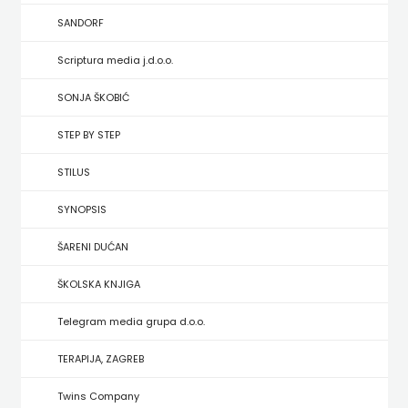
HRVATSKA
SANDORF
MLADINSKA
Scriptura media j.d.o.o.
KNJIGA
SONJA ŠKOBIĆ
STEP BY STEP
MOZAIK
STILUS
MOZAIK
SYNOPSIS
KNJIGA
ŠARENI DUĆAN
NAKLADA
ŠKOLSKA KNJIGA
BEGEN
Telegram media grupa d.o.o.
NAKLADA
TERAPIJA, ZAGREB
BENEDIKTA
Twins Company
NAKLADA