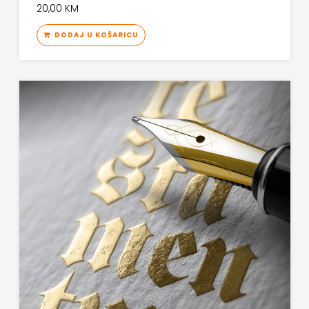
20,00 KM
KNJIGA
DODAJ U KOŠARICU
Telegram
media
grupa
d.o.o.
TERAPIJA,
ZAGREB
Twins
Company
UDRUGA
GLUTEN