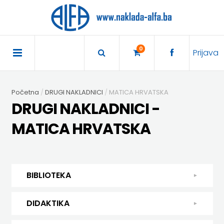
×
POČETNA
0
Prijava
AKCIJA
Početna
DRUGI NAKLADNICI
MATICA HRVATSKA
TRAJNO
DRUGI NAKLADNICI -
SNIŽENO
MATICA HRVATSKA
BIBLIOTEKA
DJEČJA
DIDAKTIKA
BIBLIOTEKA
KNJIŽEVNOST
DIDAKTIKA
UDŽBENICI
DJEČJA KNJIŽEVNOST
DIDAKTIKA
KUHARICE
ENGLESKI
KUHARICE
DODATNI
EXPRESS