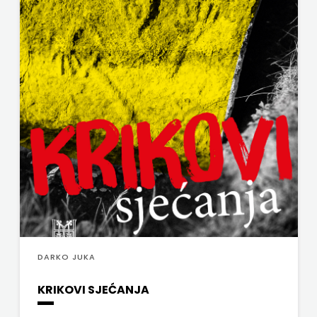
j.d.o.o.
SONJA
ŠKOBIĆ
STEP
BY
STEP
STILUS
SYNOPSIS
ŠARENI
DARKO JUKA
DUĆAN
KRIKOVI SJEĆANJA
ŠKOLSKA