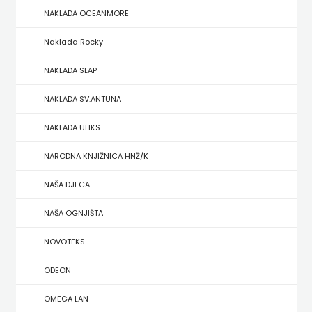
NAKLADA OCEANMORE
ZRINSKI
Naklada Rocky
KNJIGE
NAKLADA SLAP
NA
NAKLADA SV.ANTUNA
ENGLESKOM
NAKLADA ULIKS
JEZIKU
NARODNA KNJIŽNICA HNŽ/K
KNJIŽEVNA
NAŠA DJECA
ZAKLADA
NAŠA OGNJIŠTA
FRA
NOVOTEKS
GRGO
ODEON
MARTIĆ
OMEGA LAN