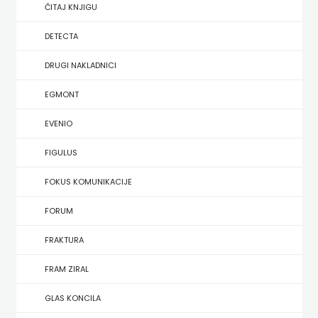
SREDNJU
ČITAJ KNJIGU
SECONDARY
UDŽBENICI ZA SREDNJU ŠKOLU
PRIRUČNICI
BUDILNIK
ŠKOLU
GALERIJA
DETECTA
TEACHER'S
PUBLICISTIKA
IZDAVAŠTVO
DRUGI NAKLADNICI
FAQ
RESOURCES
RJEČNICI
BUYBOOK
EGMONT
UDŽBENICI-
DOWNLOAD
SLIKOVNICE
ČITAJ
EVENIO
DODATNO
KOŠARICA
STUDIJE,
KNJIGU
FIGULUS
ANALIZE,
DETECTA
NASTAVNICI
FOKUS KOMUNIKACIJE
OGLEDI,
DRUGI
FORUM
KRONOLOGIJE
NAKLADNICI
FRAKTURA
SVEUČILIŠNI
EGMONT
FRAM ZIRAL
UDŽBENICI
EVENIO
GLAS KONCILA