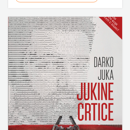
ODEON
OMEGA
LAN
Pearson
PLANET
ZOE
PLANETOPIJA
PLANJAX
KOMERC
POETIKA
POPULUS