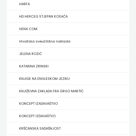
FIGULUS
HARFA
FOKUS
HD HERCEG STJEPAN KOSAČA
KOMUNIKACIJE
HENA COM
FORUM
Hrvatska sveučilišna naklada
FRAKTURA
JELENA ROZIĆ
KATARINA ZRINSKI
FRAM
KNJIGE NA ENGLESKOM JEZIKU
ZIRAL
KNJIŽEVNA ZAKLADA FRA GRGO MARTIĆ
GLAS
KONCEPT IZADAVAŠTVO
KONCILA
KONCEPT IZDAVAŠTVO
HARFA
KRŠĆANSKA SADAŠNJOST
HD