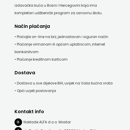
izdavačka kuća u Bosni i Hercegovini koja ima
kompletan udžbenički program za osnovnu školu.
Način plaćanja
• Plaćajte on-line na brz, jednostavan i siguran način
• Plaćanje virmanom ili općom uplatnicom, internet
bankarstvom
• Plaćanje kreditnom karticom
Dostava
• Dostava u sve dijelove BiH, uvijek na Vaša kućna vrata
• Opći uvjeti poslovanja
Kontakt info
Naklade ALFA d.o.o. Mostar