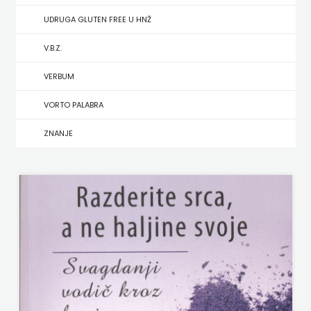
UDRUGA GLUTEN FREE U HNŽ
MATE
V.B.Z.
NAKLADA
VERBUM
NEPTUN
VORTO PALABRA
NAKLADA
ZNANJE
OCEANMORE
Naklada
Rocky
NAKLADA
SLAP
NAKLADA