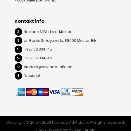
• Opći uvjeti poslovanja
FREE
Kontakt info
U
Naklade ALFA d.o.o. Mostar
HNŽ
dr. Bariše Smoljana 1c, 88000 Mostar, BiH
V.B.Z.
+387 36 334 145
+387 36 334 146
VERBUM
prodaja@naklada-alfa.ba
VORTO
facebook
PALABRA
ZNANJE
Copyright © 2015 - 2026 Naklade ALFA d.o.o. All rights reserved.
CMS & WebShop by
Ave-Studio