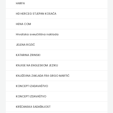
FIGULUS
HARFA
FOKUS
HD HERCEG STJEPAN KOSAČA
KOMUNIKACIJE
HENA COM
FORUM
Hrvatska sveučilišna naklada
FRAKTURA
JELENA ROZIĆ
KATARINA ZRINSKI
FRAM
KNJIGE NA ENGLESKOM JEZIKU
ZIRAL
KNJIŽEVNA ZAKLADA FRA GRGO MARTIĆ
GLAS
KONCEPT IZADAVAŠTVO
KONCILA
KONCEPT IZDAVAŠTVO
HARFA
KRŠĆANSKA SADAŠNJOST
HD