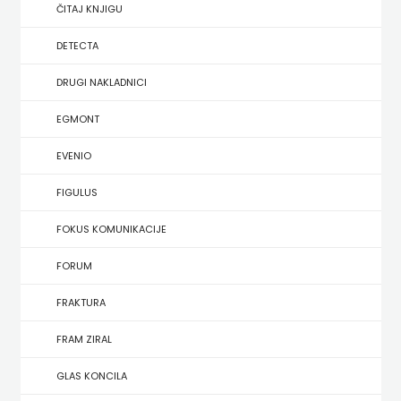
SREDNJU
ČITAJ KNJIGU
SECONDARY
UDŽBENICI ZA SREDNJU ŠKOLU
PRIRUČNICI
BUDILNIK
ŠKOLU
GALERIJA
DETECTA
TEACHER'S
PUBLICISTIKA
IZDAVAŠTVO
DRUGI NAKLADNICI
FAQ
RESOURCES
RJEČNICI
BUYBOOK
EGMONT
UDŽBENICI-
DOWNLOAD
SLIKOVNICE
ČITAJ
EVENIO
DODATNO
KOŠARICA
STUDIJE,
KNJIGU
FIGULUS
ANALIZE,
DETECTA
NASTAVNICI
FOKUS KOMUNIKACIJE
OGLEDI,
DRUGI
FORUM
KRONOLOGIJE
NAKLADNICI
FRAKTURA
SVEUČILIŠNI
EGMONT
FRAM ZIRAL
UDŽBENICI
EVENIO
GLAS KONCILA