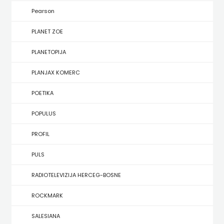
KONCEPT
Pearson
IZADAVAŠTVO
PLANET ZOE
KONCEPT
PLANETOPIJA
IZDAVAŠTVO
PLANJAX KOMERC
KRŠĆANSKA
POETIKA
SADAŠNJOST
POPULUS
KYRIOS
PROFIL
LIJEPA
PULS
RIJEČ
RADIOTELEVIZIJA HERCEG-BOSNE
LUMEN
ROCKMARK
MATICA
SALESIANA