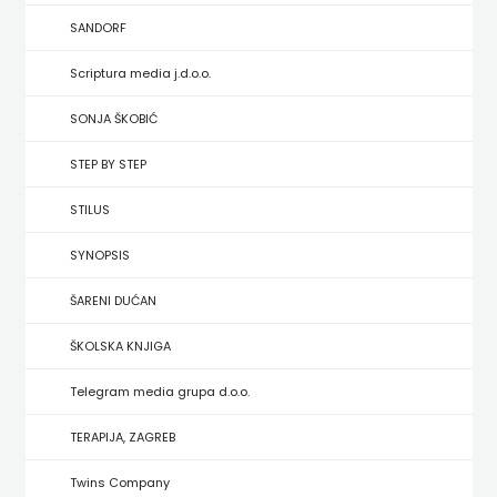
HRVATSKA
SANDORF
MLADINSKA
Scriptura media j.d.o.o.
KNJIGA
SONJA ŠKOBIĆ
STEP BY STEP
MOZAIK
STILUS
MOZAIK
SYNOPSIS
KNJIGA
ŠARENI DUĆAN
NAKLADA
ŠKOLSKA KNJIGA
BEGEN
Telegram media grupa d.o.o.
NAKLADA
TERAPIJA, ZAGREB
BENEDIKTA
Twins Company
NAKLADA