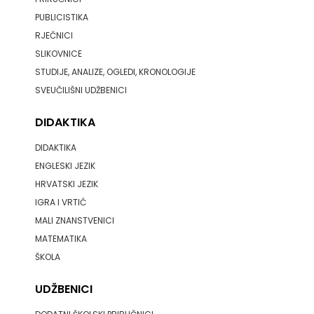
PUBLICISTIKA
PROFIL
RJEČNICI
SLIKOVNICE
PULS
STUDIJE, ANALIZE, OGLEDI, KRONOLOGIJE
RADIOTELEVIZIJA
SVEUČILIŠNI UDŽBENICI
HERCEG-
DIDAKTIKA
BOSNE
DIDAKTIKA
ENGLESKI JEZIK
ROCKMARK
HRVATSKI JEZIK
IGRA I VRTIĆ
SALESIANA
MALI ZNANSTVENICI
SANDORF
MATEMATIKA
ŠKOLA
Scriptura
UDŽBENICI
media