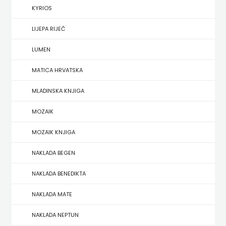
KYRIOS
HERCEG
LIJEPA RIJEČ
STJEPAN
LUMEN
KOSAČA
MATICA HRVATSKA
HENA
MLADINSKA KNJIGA
COM
MOZAIK
Hrvatska
MOZAIK KNJIGA
sveučilišna
NAKLADA BEGEN
naklada
NAKLADA BENEDIKTA
JELENA
NAKLADA MATE
ROZIĆ
NAKLADA NEPTUN
KATARINA