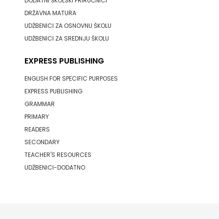
DODATNI ŠKOLSKI PRIRUČNICI
j.d.o.o.
DRŽAVNA MATURA
SONJA
UDŽBENICI ZA OSNOVNU ŠKOLU
UDŽBENICI ZA SREDNJU ŠKOLU
ŠKOBIĆ
EXPRESS PUBLISHING
STEP
ENGLISH FOR SPECIFIC PURPOSES
BY
EXPRESS PUBLISHING
GRAMMAR
STEP
PRIMARY
STILUS
READERS
SECONDARY
SYNOPSIS
TEACHER'S RESOURCES
UDŽBENICI-DODATNO
ŠARENI
DUĆAN
ŠKOLSKA