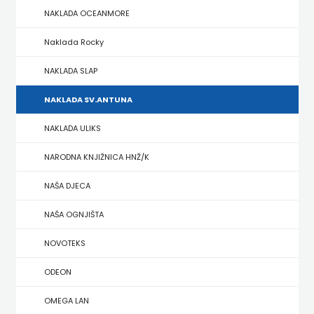
NAKLADA OCEANMORE
ZRINSKI
Naklada Rocky
KNJIGE
NAKLADA SLAP
NA
NAKLADA SV.ANTUNA
ENGLESKOM
NAKLADA ULIKS
JEZIKU
NARODNA KNJIŽNICA HNŽ/K
KNJIŽEVNA
NAŠA DJECA
ZAKLADA
NAŠA OGNJIŠTA
FRA
NOVOTEKS
GRGO
ODEON
MARTIĆ
OMEGA LAN