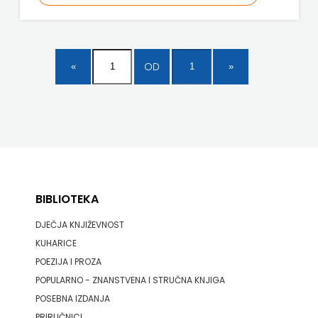
ODEON
OMEGA
OD
LAN
Pearson
PLANET
ZOE
PLANETOPIJA
BIBLIOTEKA
DJEČJA KNJIŽEVNOST
PLANJAX
KUHARICE
KOMERC
POEZIJA I PROZA
POPULARNO - ZNANSTVENA I STRUČNA KNJIGA
POETIKA
POSEBNA IZDANJA
POPULUS
PRIRUČNICI