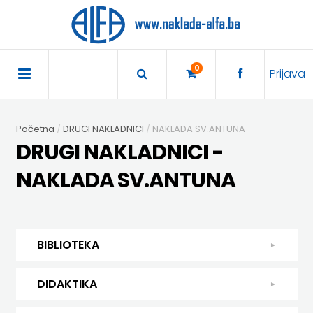
×
POČETNA
0
Prijava
AKCIJA
Početna
DRUGI NAKLADNICI
NAKLADA SV.ANTUNA
TRAJNO
DRUGI NAKLADNICI -
SNIŽENO
NAKLADA SV.ANTUNA
BIBLIOTEKA
DJEČJA
DIDAKTIKA
BIBLIOTEKA
KNJIŽEVNOST
DIDAKTIKA
UDŽBENICI
DJEČJA KNJIŽEVNOST
DIDAKTIKA
KUHARICE
ENGLESKI
KUHARICE
DODATNI
EXPRESS