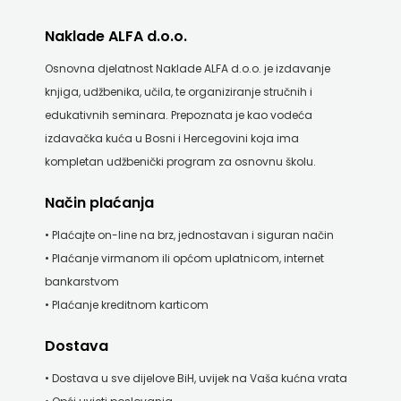
KNJIGA
Naklade ALFA d.o.o.
Telegram
Osnovna djelatnost Naklade ALFA d.o.o. je izdavanje
knjiga, udžbenika, učila, te organiziranje stručnih i
media
edukativnih seminara. Prepoznata je kao vodeća
grupa
izdavačka kuća u Bosni i Hercegovini koja ima
kompletan udžbenički program za osnovnu školu.
d.o.o.
Način plaćanja
TERAPIJA,
• Plaćajte on-line na brz, jednostavan i siguran način
ZAGREB
• Plaćanje virmanom ili općom uplatnicom, internet
bankarstvom
Twins
• Plaćanje kreditnom karticom
Company
Dostava
UDRUGA
• Dostava u sve dijelove BiH, uvijek na Vaša kućna vrata
GLUTEN