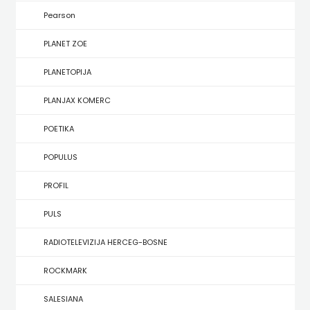
KONCEPT
Pearson
IZADAVAŠTVO
PLANET ZOE
KONCEPT
PLANETOPIJA
IZDAVAŠTVO
PLANJAX KOMERC
KRŠĆANSKA
POETIKA
SADAŠNJOST
POPULUS
KYRIOS
PROFIL
LIJEPA
PULS
RIJEČ
RADIOTELEVIZIJA HERCEG-BOSNE
LUMEN
ROCKMARK
MATICA
SALESIANA