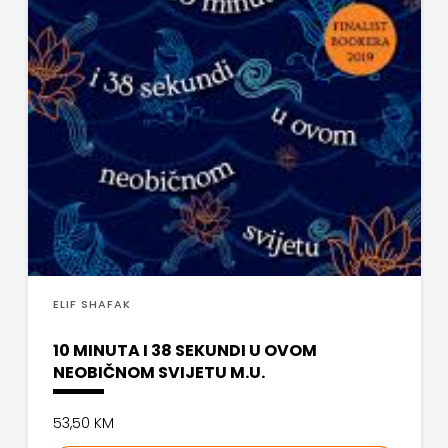
SV.ANTUNA
NAKLADA
ULIKS
NARODNA
KNJIŽNICA
HNŽ/K
NAŠA
DJECA
ELIF SHAFAK
NAŠA
10 MINUTA I 38 SEKUNDI U OVOM
NEOBIČNOM SVIJETU M.U.
OGNJIŠTA
53,50 KM
NOVOTEKS