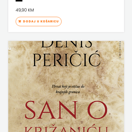
KNJIGA
49,90 KM
Telegram
DODAJ U KOŠARICU
media
grupa
d.o.o.
TERAPIJA,
ZAGREB
Twins
Company
UDRUGA
GLUTEN