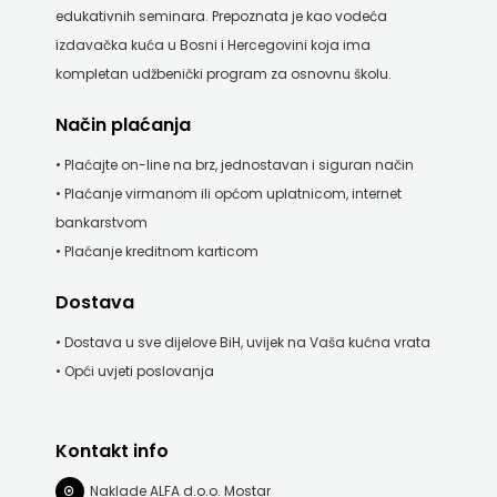
edukativnih seminara. Prepoznata je kao vodeća
izdavačka kuća u Bosni i Hercegovini koja ima
kompletan udžbenički program za osnovnu školu.
Način plaćanja
• Plaćajte on-line na brz, jednostavan i siguran način
• Plaćanje virmanom ili općom uplatnicom, internet
bankarstvom
• Plaćanje kreditnom karticom
Dostava
• Dostava u sve dijelove BiH, uvijek na Vaša kućna vrata
• Opći uvjeti poslovanja
Kontakt info
Naklade ALFA d.o.o. Mostar