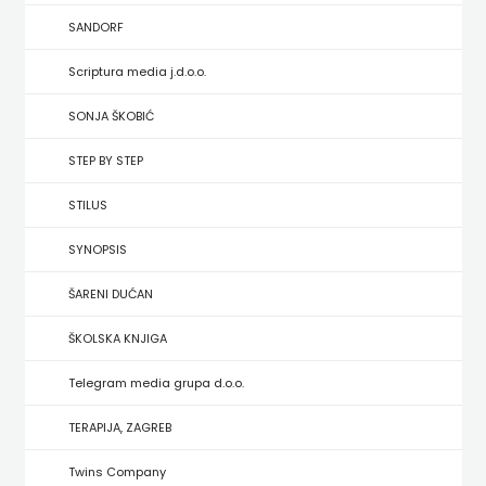
HRVATSKA
SANDORF
MLADINSKA
Scriptura media j.d.o.o.
KNJIGA
SONJA ŠKOBIĆ
STEP BY STEP
MOZAIK
STILUS
MOZAIK
SYNOPSIS
KNJIGA
ŠARENI DUĆAN
NAKLADA
ŠKOLSKA KNJIGA
BEGEN
Telegram media grupa d.o.o.
NAKLADA
TERAPIJA, ZAGREB
BENEDIKTA
Twins Company
NAKLADA