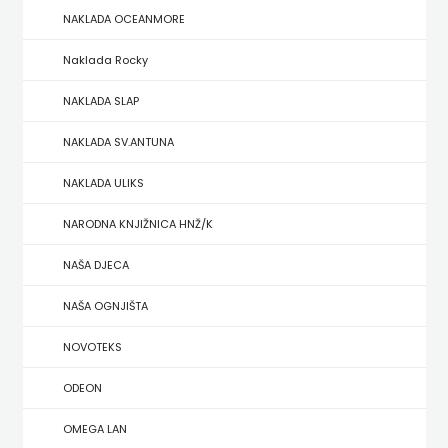
NAKLADA OCEANMORE
ZRINSKI
Naklada Rocky
KNJIGE
NAKLADA SLAP
NA
NAKLADA SV.ANTUNA
ENGLESKOM
NAKLADA ULIKS
JEZIKU
NARODNA KNJIŽNICA HNŽ/K
KNJIŽEVNA
NAŠA DJECA
ZAKLADA
NAŠA OGNJIŠTA
FRA
NOVOTEKS
GRGO
ODEON
MARTIĆ
OMEGA LAN