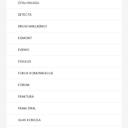
SREDNJU
ČITAJ KNJIGU
SECONDARY
UDŽBENICI ZA SREDNJU ŠKOLU
PRIRUČNICI
BUDILNIK
ŠKOLU
GALERIJA
DETECTA
TEACHER'S
PUBLICISTIKA
IZDAVAŠTVO
DRUGI NAKLADNICI
FAQ
RESOURCES
RJEČNICI
BUYBOOK
EGMONT
UDŽBENICI-
DOWNLOAD
SLIKOVNICE
ČITAJ
EVENIO
DODATNO
KOŠARICA
STUDIJE,
KNJIGU
FIGULUS
ANALIZE,
DETECTA
NASTAVNICI
FOKUS KOMUNIKACIJE
OGLEDI,
DRUGI
FORUM
KRONOLOGIJE
NAKLADNICI
FRAKTURA
SVEUČILIŠNI
EGMONT
FRAM ZIRAL
UDŽBENICI
EVENIO
GLAS KONCILA