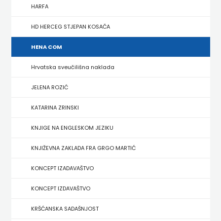
FIGULUS
HARFA
FOKUS
HD HERCEG STJEPAN KOSAČA
KOMUNIKACIJE
HENA COM
FORUM
Hrvatska sveučilišna naklada
FRAKTURA
JELENA ROZIĆ
KATARINA ZRINSKI
FRAM
KNJIGE NA ENGLESKOM JEZIKU
ZIRAL
KNJIŽEVNA ZAKLADA FRA GRGO MARTIĆ
GLAS
KONCEPT IZADAVAŠTVO
KONCILA
KONCEPT IZDAVAŠTVO
HARFA
KRŠĆANSKA SADAŠNJOST
HD