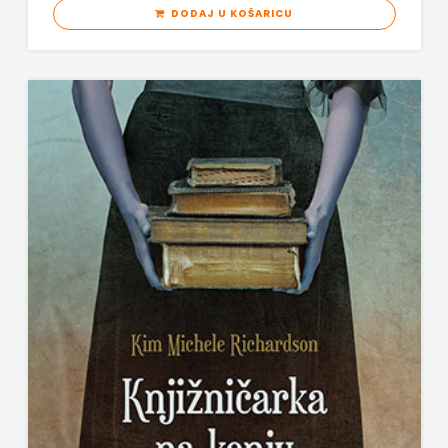
DODAJ U KOŠARICU
ODEON
OMEGA
LAN
Pearson
PLANET
ZOE
PLANETOPIJA
PLANJAX
KOMERC
POETIKA
POPULUS