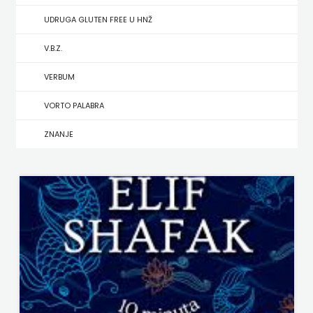
UDRUGA GLUTEN FREE U HNŽ
MATE
V.B.Z.
NAKLADA
VERBUM
NEPTUN
VORTO PALABRA
NAKLADA
ZNANJE
OCEANMORE
Naklada
Rocky
NAKLADA
SLAP
NAKLADA