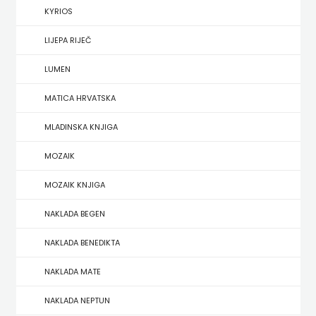
KYRIOS
HERCEG
LIJEPA RIJEČ
STJEPAN
LUMEN
KOSAČA
MATICA HRVATSKA
HENA
MLADINSKA KNJIGA
COM
MOZAIK
Hrvatska
MOZAIK KNJIGA
sveučilišna
NAKLADA BEGEN
naklada
NAKLADA BENEDIKTA
JELENA
NAKLADA MATE
ROZIĆ
NAKLADA NEPTUN
KATARINA