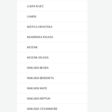
HERCEG
LIJEPA RIJEČ
STJEPAN
LUMEN
KOSAČA
MATICA HRVATSKA
MLADINSKA KNJIGA
HENA
MOZAIK
COM
MOZAIK KNJIGA
Hrvatska
NAKLADA BEGEN
sveučilišna
NAKLADA BENEDIKTA
naklada
NAKLADA MATE
JELENA
NAKLADA NEPTUN
ROZIĆ
NAKLADA OCEANMORE
KATARINA