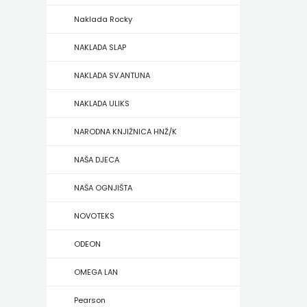
Naklada Rocky
ZRINSKI
NAKLADA SLAP
KNJIGE
NAKLADA SV.ANTUNA
NA
NAKLADA ULIKS
ENGLESKOM
NARODNA KNJIŽNICA HNŽ/K
JEZIKU
NAŠA DJECA
KNJIŽEVNA
NAŠA OGNJIŠTA
ZAKLADA
NOVOTEKS
FRA
ODEON
GRGO
OMEGA LAN
MARTIĆ
Pearson