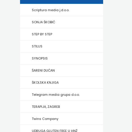
HRVATSKA
Scriptura media j.d.o.o.
MLADINSKA
SONJA ŠKOBIĆ
KNJIGA
STEP BY STEP
MOZAIK
STILUS
MOZAIK
SYNOPSIS
KNJIGA
ŠARENI DUĆAN
NAKLADA
ŠKOLSKA KNJIGA
BEGEN
Telegram media grupa d.o.o.
NAKLADA
TERAPIJA, ZAGREB
BENEDIKTA
Twins Company
NAKLADA
UDRUGA GLUTEN FREE U HNŽ