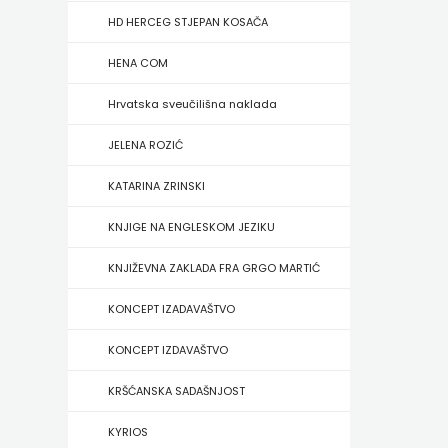
FIGULUS
HD HERCEG STJEPAN KOSAČA
FOKUS
HENA COM
KOMUNIKACIJE
Hrvatska sveučilišna naklada
FORUM
JELENA ROZIĆ
FRAKTURA
KATARINA ZRINSKI
FRAM
KNJIGE NA ENGLESKOM JEZIKU
ZIRAL
KNJIŽEVNA ZAKLADA FRA GRGO MARTIĆ
GLAS
KONCEPT IZADAVAŠTVO
KONCILA
KONCEPT IZDAVAŠTVO
HARFA
KRŠĆANSKA SADAŠNJOST
HD
KYRIOS