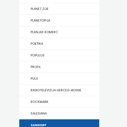
KONCEPT
PLANET ZOE
IZADAVAŠTVO
PLANETOPIJA
KONCEPT
PLANJAX KOMERC
IZDAVAŠTVO
POETIKA
KRŠĆANSKA
POPULUS
SADAŠNJOST
PROFIL
KYRIOS
PULS
LIJEPA
RADIOTELEVIZIJA HERCEG-BOSNE
RIJEČ
ROCKMARK
LUMEN
SALESIANA
MATICA
SANDORF