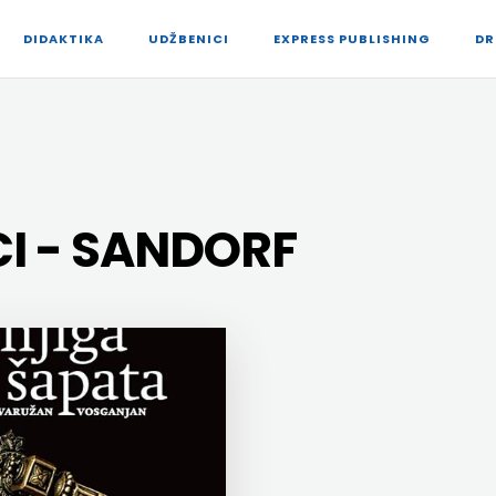
DIDAKTIKA
UDŽBENICI
EXPRESS PUBLISHING
DR
I - SANDORF