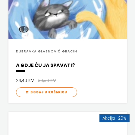
ODEON
OMEGA
LAN
Pearson
DUBRAVKA GLASNOVIĆ GRACIN
PLANET
A GDJE ĆU JA SPAVATI?
ZOE
24,40 KM
30,50 KM
PLANETOPIJA
DODAJ U KOŠARICU
PLANJAX
KOMERC
Akcija -20%
POETIKA
POPULUS