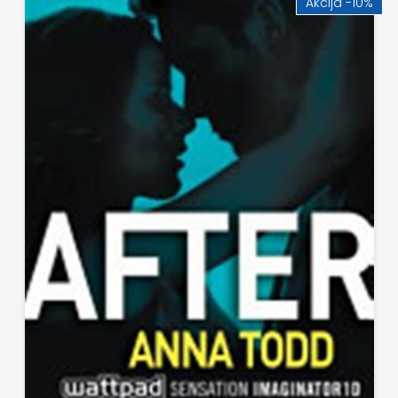
Akcija -10%
FREE
U
HNŽ
V.B.Z.
VERBUM
VORTO
PALABRA
ZNANJE