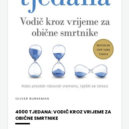
V.B.Z.
MATE
VERBUM
NAKLADA
VORTO PALABRA
NEPTUN
ZNANJE
NAKLADA
OCEANMORE
Naklada
Rocky
NAKLADA
OLIVER BURKEMAN
SLAP
4000 TJEDANA: VODIČ KROZ VRIJEME ZA
OBIČNE SMRTNIKE
NAKLADA