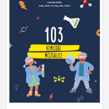
FIGULUS
HD HERCEG STJEPAN KOSAČA
FOKUS
HENA COM
KOMUNIKACIJE
Hrvatska sveučilišna naklada
FORUM
JELENA ROZIĆ
FRAKTURA
KATARINA ZRINSKI
FRAM
KNJIGE NA ENGLESKOM JEZIKU
KNJIŽEVNA ZAKLADA FRA GRGO MARTIĆ
ZIRAL
KONCEPT IZADAVAŠTVO
GLAS
KONCEPT IZDAVAŠTVO
KONCILA
KRŠĆANSKA SADAŠNJOST
HARFA
KYRIOS
HD