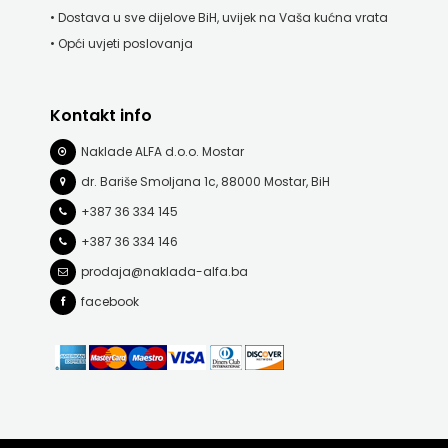
• Dostava u sve dijelove BiH, uvijek na Vaša kućna vrata
• Opći uvjeti poslovanja
Kontakt info
Naklade ALFA d.o.o. Mostar
dr. Bariše Smoljana 1c, 88000 Mostar, BiH
+387 36 334 145
+387 36 334 146
prodaja@naklada-alfa.ba
facebook