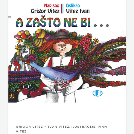
PROFIL
PULS
RADIOTELEVIZIJA
HERCEG-
BOSNE
ROCKMARK
SALESIANA
SANDORF
Scriptura
media
GRIGOR VITEZ – IVAN VITEZ, ILUSTRACIJE: IVAN
VITEZ