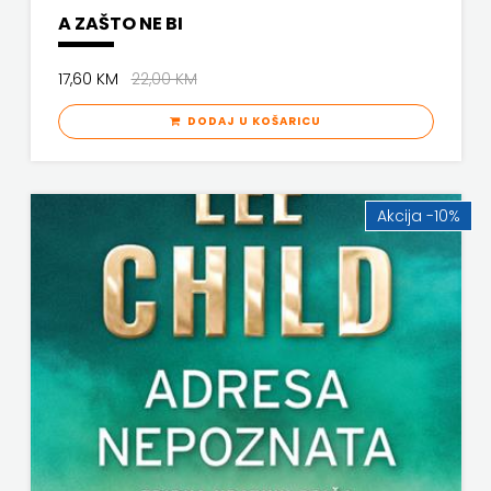
j.d.o.o.
A ZAŠTO NE BI
SONJA
17,60 KM
22,00 KM
ŠKOBIĆ
DODAJ U KOŠARICU
STEP
BY
Akcija -10%
STEP
STILUS
SYNOPSIS
ŠARENI
DUĆAN
ŠKOLSKA