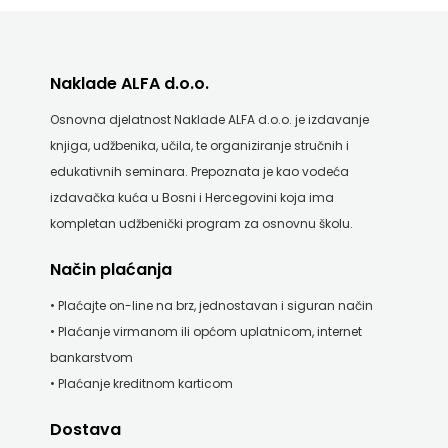
Naklade ALFA d.o.o.
Osnovna djelatnost Naklade ALFA d.o.o. je izdavanje
knjiga, udžbenika, učila, te organiziranje stručnih i
edukativnih seminara. Prepoznata je kao vodeća
izdavačka kuća u Bosni i Hercegovini koja ima
kompletan udžbenički program za osnovnu školu.
Način plaćanja
• Plaćajte on-line na brz, jednostavan i siguran način
• Plaćanje virmanom ili općom uplatnicom, internet
bankarstvom
• Plaćanje kreditnom karticom
Dostava