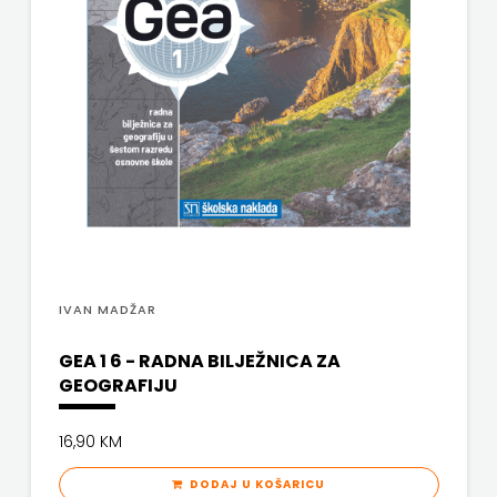
PROFIL
PULS
RADIOTELEVIZIJA
HERCEG-
BOSNE
ROCKMARK
IVAN MADŽAR
SALESIANA
GEA 1 6 - RADNA BILJEŽNICA ZA
SANDORF
GEOGRAFIJU
Scriptura
16,90 KM
media
DODAJ U KOŠARICU