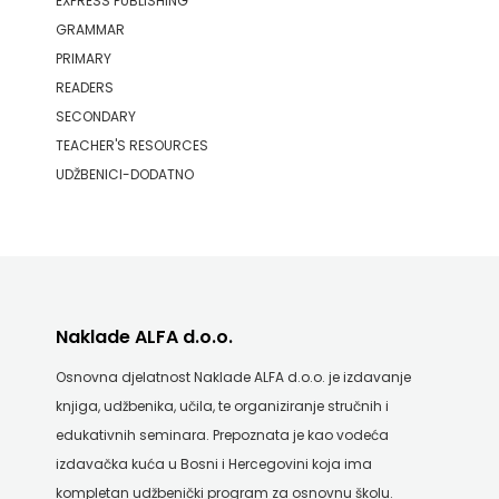
EXPRESS PUBLISHING
GRAMMAR
PRIMARY
READERS
SECONDARY
TEACHER'S RESOURCES
UDŽBENICI-DODATNO
Naklade ALFA d.o.o.
Osnovna djelatnost Naklade ALFA d.o.o. je izdavanje
knjiga, udžbenika, učila, te organiziranje stručnih i
edukativnih seminara. Prepoznata je kao vodeća
izdavačka kuća u Bosni i Hercegovini koja ima
kompletan udžbenički program za osnovnu školu.