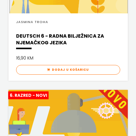
KYRIOS
ZRINSKI
LIJEPA RIJEČ
JASMINA TROHA
KNJIGE
LUMEN
DEUTSCH 6 - RADNA BILJEŽNICA ZA
NA
NJEMAČKOG JEZIKA
MATICA HRVATSKA
ENGLESKOM
MLADINSKA KNJIGA
16,90 KM
JEZIKU
MOZAIK
DODAJ U KOŠARICU
KNJIŽEVNA
MOZAIK KNJIGA
ZAKLADA
NAKLADA BEGEN
6. RAZRED - NOVI
FRA
NAKLADA BENEDIKTA
GRGO
NAKLADA MATE
MARTIĆ
NAKLADA NEPTUN