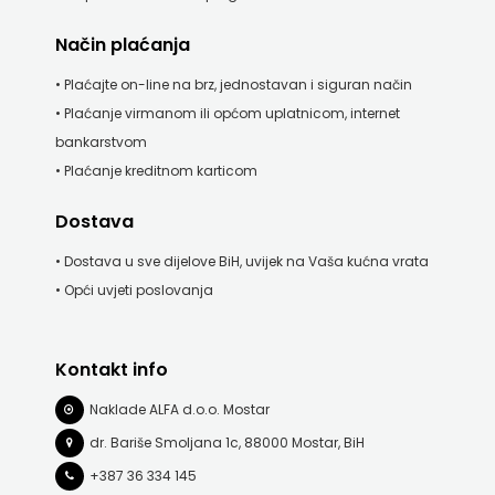
Način plaćanja
• Plaćajte on-line na brz, jednostavan i siguran način
• Plaćanje virmanom ili općom uplatnicom, internet
bankarstvom
• Plaćanje kreditnom karticom
Dostava
• Dostava u sve dijelove BiH, uvijek na Vaša kućna vrata
• Opći uvjeti poslovanja
Kontakt info
Naklade ALFA d.o.o. Mostar
dr. Bariše Smoljana 1c, 88000 Mostar, BiH
+387 36 334 145