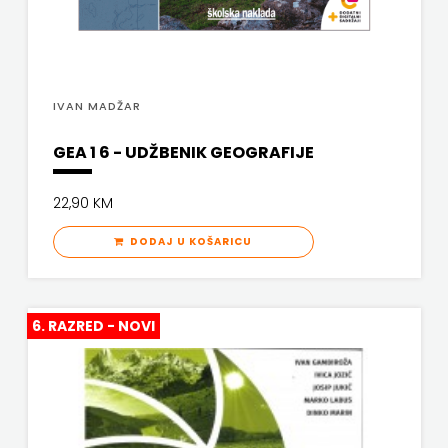
KNJIGA
Telegram
IVAN MADŽAR
media
grupa
GEA 1 6 - UDŽBENIK GEOGRAFIJE
d.o.o.
22,90 KM
TERAPIJA,
DODAJ U KOŠARICU
ZAGREB
Twins
6. RAZRED - NOVI
Company
UDRUGA
GLUTEN