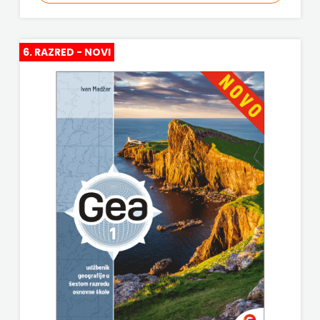
j.d.o.o.
SONJA
6. RAZRED - NOVI
ŠKOBIĆ
STEP
BY
STEP
STILUS
SYNOPSIS
ŠARENI
DUĆAN
ŠKOLSKA