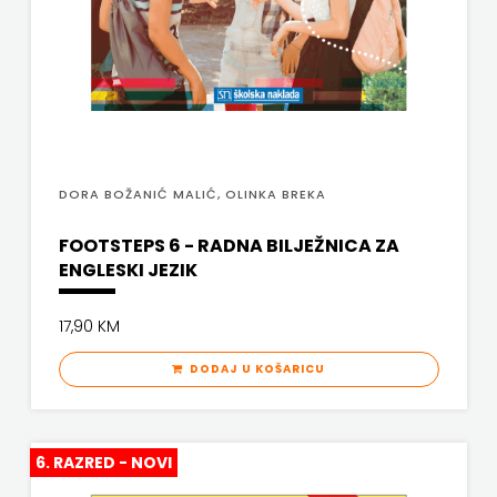
SANDORF
MATE
Scriptura media j.d.o.o.
NAKLADA
SONJA ŠKOBIĆ
NEPTUN
STEP BY STEP
NAKLADA
DORA BOŽANIĆ MALIĆ, OLINKA BREKA
STILUS
OCEANMORE
FOOTSTEPS 6 - RADNA BILJEŽNICA ZA
SYNOPSIS
ENGLESKI JEZIK
Naklada
ŠARENI DUĆAN
Rocky
17,90 KM
ŠKOLSKA KNJIGA
NAKLADA
DODAJ U KOŠARICU
Telegram media grupa d.o.o.
SLAP
TERAPIJA, ZAGREB
NAKLADA
6. RAZRED - NOVI
Twins Company