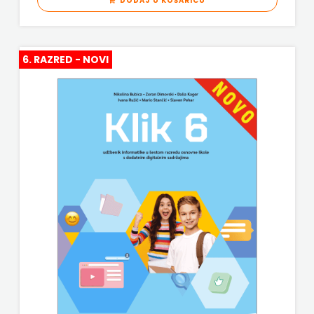
DODAJ U KOŠARICU
6. RAZRED - NOVI