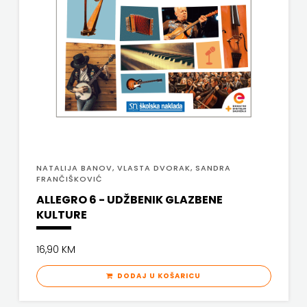
FIGULUS
ČITAJ KNJIGU
FOKUS
DETECTA
KOMUNIKACIJE
DRUGI NAKLADNICI
FORUM
EGMONT
FRAKTURA
EVENIO
FIGULUS
FRAM
NATALIJA BANOV, VLASTA DVORAK, SANDRA
FOKUS KOMUNIKACIJE
FRANČIŠKOVIĆ
ZIRAL
ALLEGRO 6 - UDŽBENIK GLAZBENE
FORUM
GLAS
KULTURE
FRAKTURA
KONCILA
16,90 KM
FRAM ZIRAL
HARFA
DODAJ U KOŠARICU
GLAS KONCILA
HD