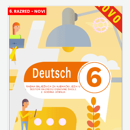
HARFA
HERCEG
6. RAZRED - NOVI
HD HERCEG STJEPAN KOSAČA
STJEPAN
HENA COM
KOSAČA
Hrvatska sveučilišna naklada
HENA
JELENA ROZIĆ
COM
KATARINA ZRINSKI
Hrvatska
KNJIGE NA ENGLESKOM JEZIKU
sveučilišna
KNJIŽEVNA ZAKLADA FRA GRGO MARTIĆ
naklada
KONCEPT IZADAVAŠTVO
JELENA
KONCEPT IZDAVAŠTVO
ROZIĆ
KRŠĆANSKA SADAŠNJOST
KATARINA