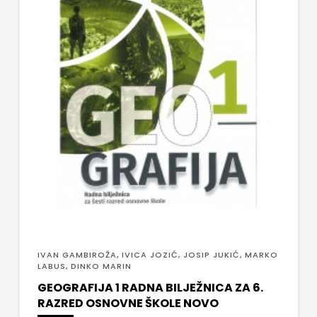
FREE
U
HNŽ
V.B.Z.
VERBUM
VORTO
PALABRA
ZNANJE
IVAN GAMBIROŽA, IVICA JOZIĆ, JOSIP JUKIĆ, MARKO
LABUS, DINKO MARIN
GEOGRAFIJA 1 RADNA BILJEŽNICA ZA 6.
RAZRED OSNOVNE ŠKOLE NOVO