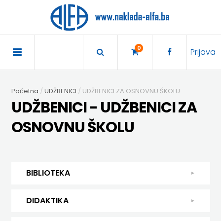
×
POČETNA
0
Prijava
AKCIJA
Početna
UDŽBENICI
UDŽBENICI ZA OSNOVNU ŠKOLU
TRAJNO
UDŽBENICI - UDŽBENICI ZA
SNIŽENO
OSNOVNU ŠKOLU
BIBLIOTEKA
DJEČJA
DIDAKTIKA
BIBLIOTEKA
KNJIŽEVNOST
DIDAKTIKA
UDŽBENICI
DJEČJA KNJIŽEVNOST
DIDAKTIKA
KUHARICE
ENGLESKI
KUHARICE
DODATNI
EXPRESS