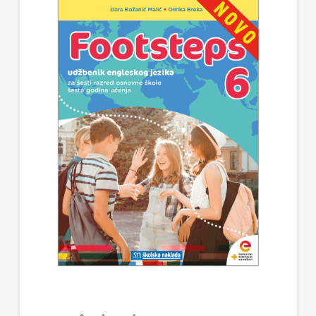
SV.ANTUNA
UDRUGA GLUTEN FREE U HNŽ
NAKLADA
V.B.Z.
ULIKS
VERBUM
NARODNA
VORTO PALABRA
KNJIŽNICA
ZNANJE
HNŽ/K
NAŠA
DJECA
NAŠA
OGNJIŠTA
NOVOTEKS