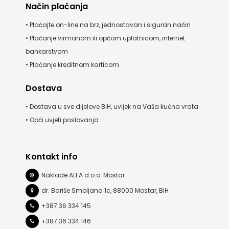
Način plaćanja
• Plaćajte on-line na brz, jednostavan i siguran način
• Plaćanje virmanom ili općom uplatnicom, internet
bankarstvom
• Plaćanje kreditnom karticom
Dostava
• Dostava u sve dijelove BiH, uvijek na Vaša kućna vrata
• Opći uvjeti poslovanja
Kontakt info
Naklade ALFA d.o.o. Mostar
dr. Bariše Smoljana 1c, 88000 Mostar, BiH
+387 36 334 145
+387 36 334 146