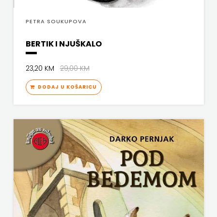
FREE
PETRA SOUKUPOVA
U
BERTIK I NJUŠKALO
HNŽ
23,20 KM
29,00 KM
V.B.Z.
DODAJ U KOŠARICU
VERBUM
VORTO
PALABRA
ZNANJE