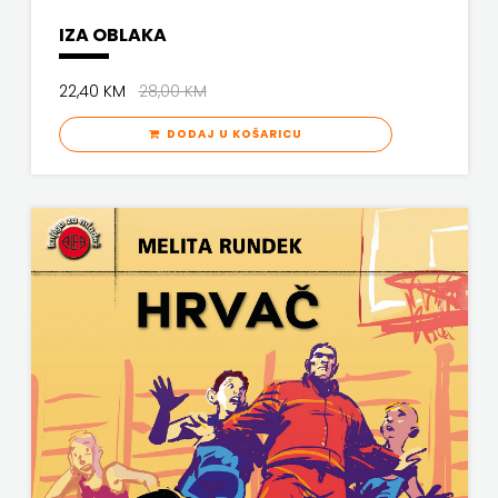
IZA OBLAKA
PROFIL
PULS
22,40 KM
28,00 KM
DODAJ U KOŠARICU
RADIOTELEVIZIJA
HERCEG-
BOSNE
ROCKMARK
SALESIANA
SANDORF
Scriptura
media