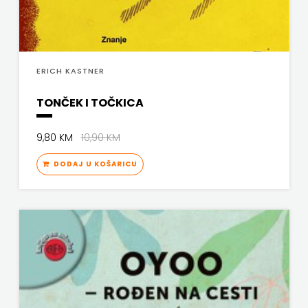
ERICH KASTNER
TONČEK I TOČKICA
9,80 KM
10,90 KM
DODAJ U KOŠARICU