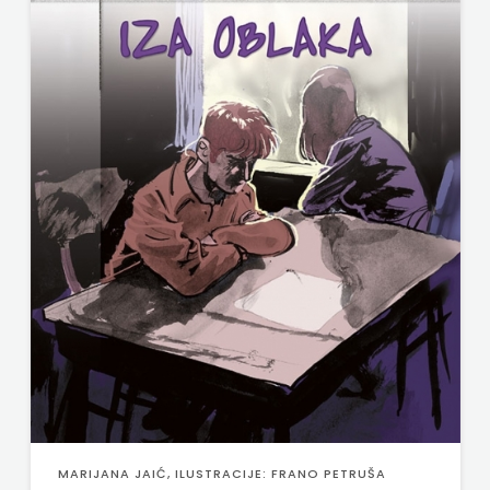
ODEON
OMEGA
LAN
Pearson
PLANET
ZOE
PLANETOPIJA
PLANJAX
KOMERC
POETIKA
MARIJANA JAIĆ, ILUSTRACIJE: FRANO PETRUŠA
POPULUS