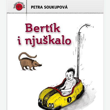
KNJIGA
Telegram
media
grupa
d.o.o.
TERAPIJA,
ZAGREB
Twins
Company
UDRUGA
GLUTEN