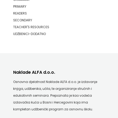
PRIMARY
READERS
SECONDARY
TEACHER'S RESOURCES
UDŽBENICI-DODATNO
Naklade ALFA d.o.o.
Osnovna djelatnost Naklade ALFA d.o.o. je izdavanje
knjiga, udžbenika, učila, te organiziranje stručnih i
edukativnih seminara. Prepoznata je kao vodeća
izdavačka kuća u Bosni i Hercegovini koja ima
kompletan udžbenički program za osnovnu školu.