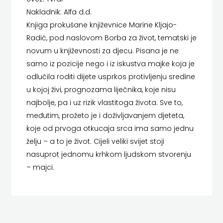
Nakladnik: Alfa d.d.
HERCEG
MATICA HRVATSKA
Knjiga prokušane književnice Marine Kljajo-
STJEPAN
Radić, pod naslovom Borba za život, tematski je
MLADINSKA KNJIGA
novum u književnosti za djecu. Pisana je ne
KOSAČA
MOZAIK
samo iz pozicije nego i iz iskustva majke koja je
HENA
odlučila roditi dijete usprkos protivljenju sredine
MOZAIK KNJIGA
u kojoj živi, prognozama liječnika, koje nisu
COM
NAKLADA BEGEN
najbolje, pa i uz rizik vlastitoga života. Sve to,
međutim, prožeto je i doživljavanjem djeteta,
Hrvatska
NAKLADA BENEDIKTA
koje od prvoga otkucaja srca ima samo jednu
sveučilišna
NAKLADA MATE
želju – a to je život. Cijeli veliki svijet stoji
nasuprot jednomu krhkom ljudskom stvorenju
naklada
NAKLADA NEPTUN
– majci.
JELENA
NAKLADA OCEANMORE
ROZIĆ
Naklada Rocky
KATARINA
NAKLADA SLAP