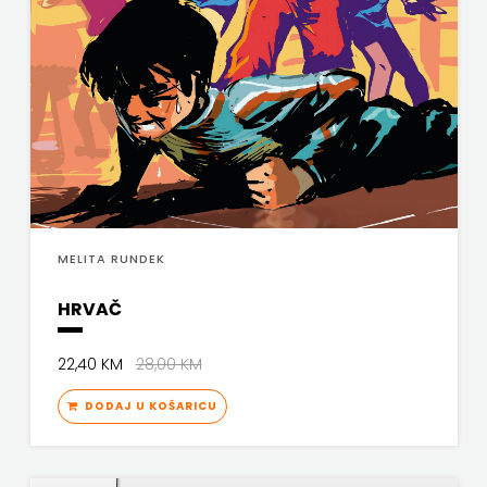
j.d.o.o.
SONJA
ŠKOBIĆ
STEP
BY
STEP
MELITA RUNDEK
STILUS
HRVAČ
SYNOPSIS
22,40 KM
28,00 KM
ŠARENI
DODAJ U KOŠARICU
DUĆAN
ŠKOLSKA