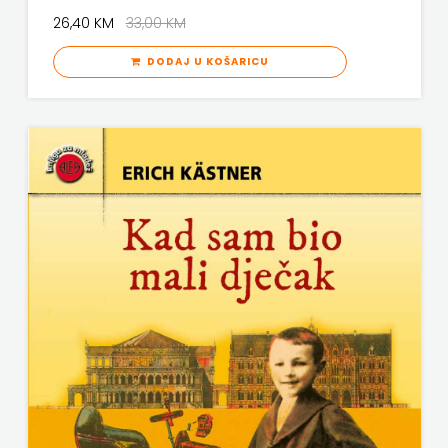
VERBUM
26,40 KM
33,00 KM
MATE
VORTO PALABRA
DODAJ U KOŠARICU
NAKLADA
ZNANJE
NEPTUN
NAKLADA
OCEANMORE
Naklada
Rocky
NAKLADA
SLAP
NAKLADA