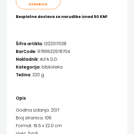
FIGULUS
KOŠARICU
Hrvatska sveučilišna naklada
FOKUS
Besplatna dostava za narudžbe iznad 50 KM!
JELENA ROZIĆ
KOMUNIKACIJE
KATARINA ZRINSKI
FORUM
Šifra artikla:
1202017038
KNJIGE NA ENGLESKOM JEZIKU
BarCode:
9789532978704
FRAKTURA
KNJIŽEVNA ZAKLADA FRA GRGO MARTIĆ
Nakladnik:
ALFA D.D.
FRAM
Kategorija:
biblioteka
KONCEPT IZADAVAŠTVO
Težina:
320 g
ZIRAL
KONCEPT IZDAVAŠTVO
GLAS
KRŠĆANSKA SADAŠNJOST
Opis
KONCILA
KYRIOS
Godina izdanja: 2017
HARFA
Broj stranica: 106
LIJEPA RIJEČ
Format: 16.5 x 22.0 cm
HD
LUMEN
Uvez: Tvrdi