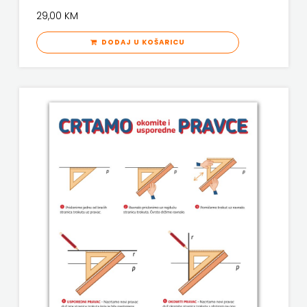
j.d.o.o.
29,00 KM
SONJA
DODAJ U KOŠARICU
ŠKOBIĆ
STEP
BY
STEP
STILUS
SYNOPSIS
ŠARENI
DUĆAN
ŠKOLSKA