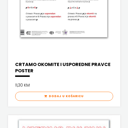
KNJIGA
Telegram
media
grupa
d.o.o.
CRTAMO OKOMITE I USPOREDNE PRAVCE
TERAPIJA,
POSTER
ZAGREB
11,30 KM
Twins
DODAJ U KOŠARICU
Company
UDRUGA
GLUTEN