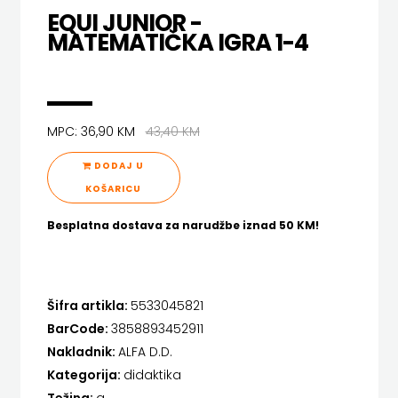
SREDNJU
DRUGI NAKLADNICI
EQUI JUNIOR -
SECONDARY
PRIRUČNICI
BUDILNIK
MATEMATIČKA IGRA 1-4
ŠKOLU
GALERIJA
EGMONT
TEACHER'S
PUBLICISTIKA
IZDAVAŠTVO
EVENIO
FAQ
RESOURCES
RJEČNICI
BUYBOOK
FIGULUS
MPC: 36,90 KM
43,40 KM
UDŽBENICI-
DOWNLOAD
SLIKOVNICE
ČITAJ
FOKUS KOMUNIKACIJE
DODAJ U
DODATNO
KOŠARICA
STUDIJE,
KNJIGU
KOŠARICU
FORUM
ANALIZE,
DETECTA
NASTAVNICI
Besplatna dostava za narudžbe iznad 50 KM!
FRAKTURA
OGLEDI,
DRUGI
FRAM ZIRAL
KRONOLOGIJE
NAKLADNICI
Šifra artikla:
5533045821
GLAS KONCILA
SVEUČILIŠNI
BarCode:
3858893452911
EGMONT
HARFA
Nakladnik:
ALFA D.D.
UDŽBENICI
EVENIO
Kategorija:
didaktika
HD HERCEG STJEPAN KOSAČA
Težina:
g