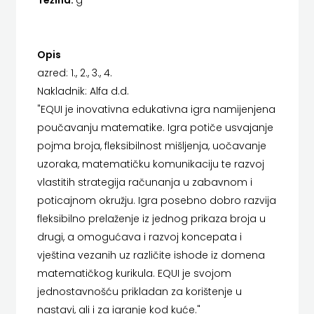
FIGULUS
HENA COM
FOKUS
Hrvatska sveučilišna naklada
Opis
KOMUNIKACIJE
JELENA ROZIĆ
azred: 1., 2., 3., 4.
Nakladnik: Alfa d.d.
FORUM
KATARINA ZRINSKI
"EQUI je inovativna edukativna igra namijenjena
FRAKTURA
poučavanju matematike. Igra potiče usvajanje
KNJIGE NA ENGLESKOM JEZIKU
pojma broja, fleksibilnost mišljenja, uočavanje
FRAM
KNJIŽEVNA ZAKLADA FRA GRGO MARTIĆ
uzoraka, matematičku komunikaciju te razvoj
vlastitih strategija računanja u zabavnom i
ZIRAL
KONCEPT IZADAVAŠTVO
poticajnom okružju. Igra posebno dobro razvija
GLAS
KONCEPT IZDAVAŠTVO
fleksibilno prelaženje iz jednog prikaza broja u
drugi, a omogućava i razvoj koncepata i
KONCILA
KRŠĆANSKA SADAŠNJOST
vještina vezanih uz različite ishode iz domena
KYRIOS
HARFA
matematičkog kurikula. EQUI je svojom
jednostavnošću prikladan za korištenje u
LIJEPA RIJEČ
HD
nastavi, ali i za igranje kod kuće."