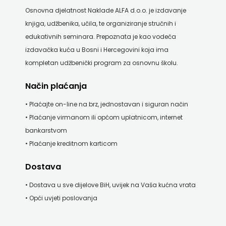
Osnovna djelatnost Naklade ALFA d.o.o. je izdavanje
knjiga, udžbenika, učila, te organiziranje stručnih i
edukativnih seminara. Prepoznata je kao vodeća
izdavačka kuća u Bosni i Hercegovini koja ima
kompletan udžbenički program za osnovnu školu.
Način plaćanja
• Plaćajte on-line na brz, jednostavan i siguran način
• Plaćanje virmanom ili općom uplatnicom, internet
bankarstvom
• Plaćanje kreditnom karticom
Dostava
• Dostava u sve dijelove BiH, uvijek na Vaša kućna vrata
• Opći uvjeti poslovanja