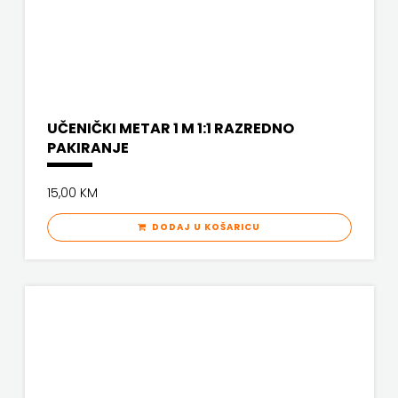
ODEON
OMEGA
LAN
UČENIČKI METAR 1 M 1:1 RAZREDNO
Pearson
PAKIRANJE
PLANET
15,00 KM
ZOE
DODAJ U KOŠARICU
PLANETOPIJA
PLANJAX
KOMERC
POETIKA
POPULUS