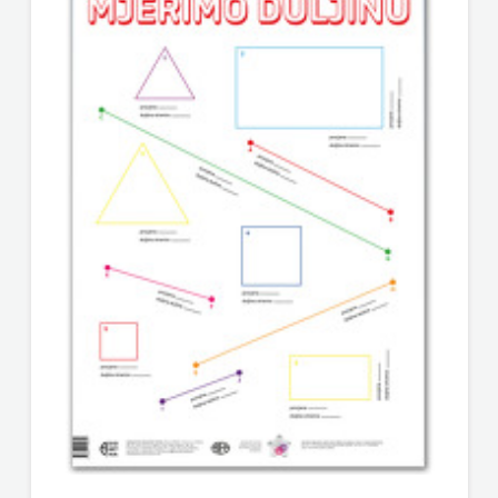
FREE
U
HNŽ
V.B.Z.
VERBUM
VORTO
PALABRA
ZNANJE