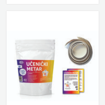
SV.ANTUNA
NAKLADA
ULIKS
NARODNA
KNJIŽNICA
HNŽ/K
NAŠA
DJECA
NAŠA
OGNJIŠTA
NOVOTEKS