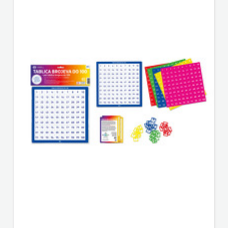
KONCEPT
PLANETOPIJA
IZADAVAŠTVO
PLANJAX KOMERC
KONCEPT
POETIKA
IZDAVAŠTVO
POPULUS
KRŠĆANSKA
PROFIL
SADAŠNJOST
PULS
KYRIOS
RADIOTELEVIZIJA HERCEG-BOSNE
LIJEPA
ROCKMARK
RIJEČ
SALESIANA
LUMEN
SANDORF
MATICA
Scriptura media j.d.o.o.