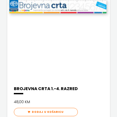
VERBUM
MATE
VORTO PALABRA
NAKLADA
ZNANJE
NEPTUN
NAKLADA
OCEANMORE
Naklada
Rocky
NAKLADA
BROJEVNA CRTA 1.-4. RAZRED
SLAP
48,00 KM
NAKLADA
DODAJ U KOŠARICU