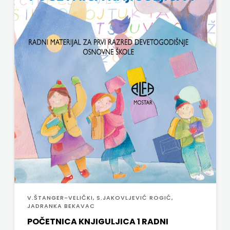
SV.ANTUNA
UDRUGA GLUTEN FREE U HNŽ
NAKLADA
V.B.Z.
ULIKS
VERBUM
NARODNA
VORTO PALABRA
KNJIŽNICA
ZNANJE
HNŽ/K
NAŠA
DJECA
NAŠA
V.ŠTANGER-VELIČKI, S.JAKOVLJEVIĆ ROGIĆ,
OGNJIŠTA
JADRANKA BEKAVAC
POČETNICA KNJIGULJICA 1 RADNI
NOVOTEKS