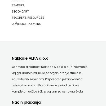
READERS
SECONDARY
TEACHER'S RESOURCES
UDŽBENICI-DODATNO
Naklade ALFA d.o.o.
Osnovna djelatnost Naklade ALFA d.o.o. je izdavanje
knjiga, udžbenika, učila, te organiziranje stručnih i
edukativnih seminara. Prepoznata je kao vodeća
izdavačka kuća u Bosni i Hercegovini koja ima
kompletan udžbenički program za osnovnu školu.
Način plaćanja