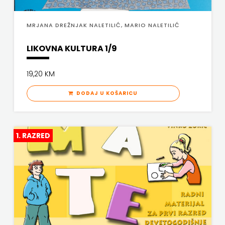
KYRIOS
ZRINSKI
MRJANA DREŽNJAK NALETILIĆ, MARIO NALETILIĆ
LIJEPA RIJEČ
KNJIGE
LIKOVNA KULTURA 1/9
LUMEN
NA
MATICA HRVATSKA
19,20 KM
ENGLESKOM
MLADINSKA KNJIGA
DODAJ U KOŠARICU
JEZIKU
MOZAIK
KNJIŽEVNA
MOZAIK KNJIGA
1. RAZRED
ZAKLADA
NAKLADA BEGEN
FRA
NAKLADA BENEDIKTA
GRGO
NAKLADA MATE
MARTIĆ
NAKLADA NEPTUN