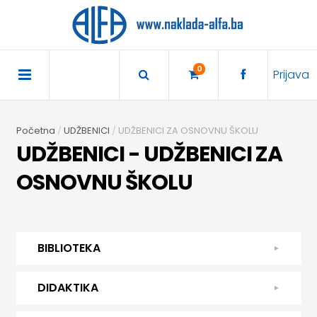
×
POČETNA
0
Prijava
AKCIJA
Početna
UDŽBENICI
UDŽBENICI ZA OSNOVNU ŠKOLU
TRAJNO
UDŽBENICI - UDŽBENICI ZA
SNIŽENO
OSNOVNU ŠKOLU
BIBLIOTEKA
DJEČJA
DIDAKTIKA
BIBLIOTEKA
KNJIŽEVNOST
DIDAKTIKA
UDŽBENICI
DJEČJA KNJIŽEVNOST
DIDAKTIKA
KUHARICE
ENGLESKI
KUHARICE
DODATNI
EXPRESS