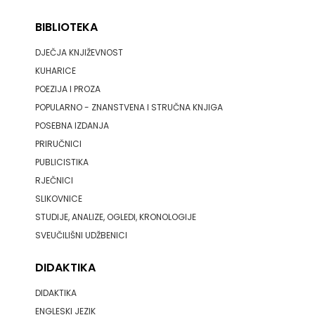
BIBLIOTEKA
FREE
DJEČJA KNJIŽEVNOST
U
KUHARICE
HNŽ
POEZIJA I PROZA
POPULARNO - ZNANSTVENA I STRUČNA KNJIGA
V.B.Z.
POSEBNA IZDANJA
PRIRUČNICI
VERBUM
PUBLICISTIKA
VORTO
RJEČNICI
SLIKOVNICE
PALABRA
STUDIJE, ANALIZE, OGLEDI, KRONOLOGIJE
ZNANJE
SVEUČILIŠNI UDŽBENICI
DIDAKTIKA
DIDAKTIKA
ENGLESKI JEZIK