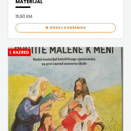
MATERIJAL
ODEON
15,90 KM
OMEGA
DODAJ U KOŠARICU
LAN
Pearson
1. RAZRED
PLANET
ZOE
PLANETOPIJA
PLANJAX
KOMERC
POETIKA
POPULUS