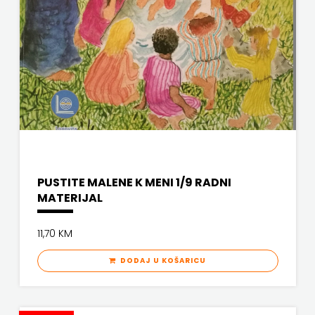
PROFIL
PULS
RADIOTELEVIZIJA
HERCEG-
BOSNE
ROCKMARK
PUSTITE MALENE K MENI 1/9 RADNI
MATERIJAL
SALESIANA
11,70 KM
SANDORF
DODAJ U KOŠARICU
Scriptura
media