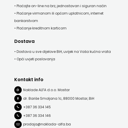
• Plaćajte on-line na brz, jednostavan i siguran način
• Plaćanje virmanom ili općom uplatnicom, internet
bankarstvom
• Plaćanje kreditnom karticom
Dostava
• Dostava u sve dijelove BiH, uvijek na Vaša kućna vrata
• Opći uvjeti poslovanja
Kontakt info
Naklade ALFA d.o.o. Mostar
dr. Bariše Smoljana 1c, 88000 Mostar, BiH
+387 36 334 145
+387 36 334 146
prodaja@naklada-alfa.ba