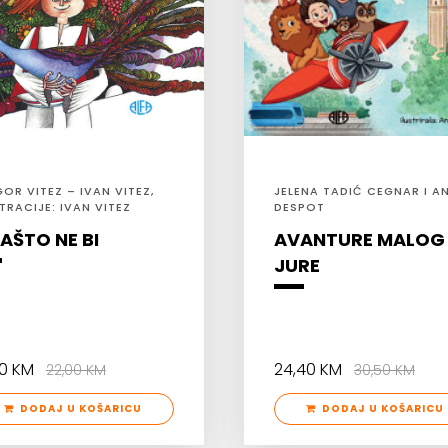
OR VITEZ – IVAN VITEZ,
JELENA TADIĆ CEGNAR I A
TRACIJE: IVAN VITEZ
DESPOT
ZAŠTO NE BI
AVANTURE MALOG
JURE
60 KM
24,40 KM
22,00 KM
30,50 KM
DODAJ U KOŠARICU
DODAJ U KOŠARICU