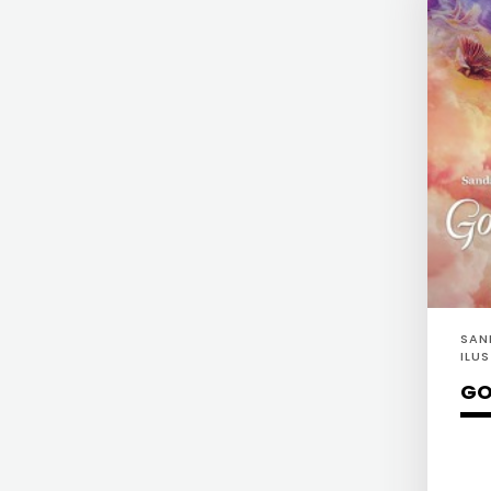
KYRIOS
ZRINSKI
LIJEPA RIJEČ
KNJIGE
LUMEN
NA
MATICA HRVATSKA
ENGLESKOM
MLADINSKA KNJIGA
JEZIKU
MOZAIK
KNJIŽEVNA
MOZAIK KNJIGA
ZAKLADA
NAKLADA BEGEN
SAN
ILU
FRA
NAKLADA BENEDIKTA
KLE
GO
GRGO
NAKLADA MATE
MARTIĆ
NAKLADA NEPTUN