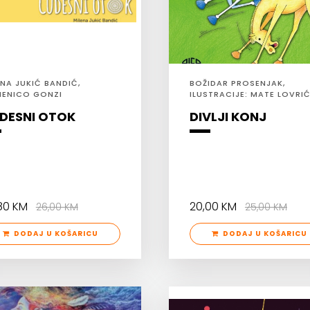
ENA JUKIĆ BANDIĆ,
BOŽIDAR PROSENJAK,
ENICO GONZI
ILUSTRACIJE: MATE LOVRI
DESNI OTOK
DIVLJI KONJ
,80 KM
20,00 KM
26,00 KM
25,00 KM
DODAJ U KOŠARICU
DODAJ U KOŠARICU