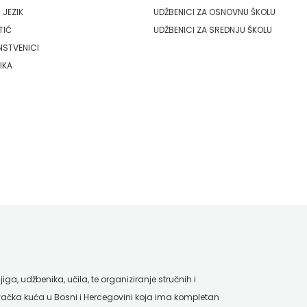
 JEZIK
UDŽBENICI ZA OSNOVNU ŠKOLU
TIĆ
UDŽBENICI ZA SREDNJU ŠKOLU
NSTVENICI
IKA
ga, udžbenika, učila, te organiziranje stručnih i
ačka kuća u Bosni i Hercegovini koja ima kompletan