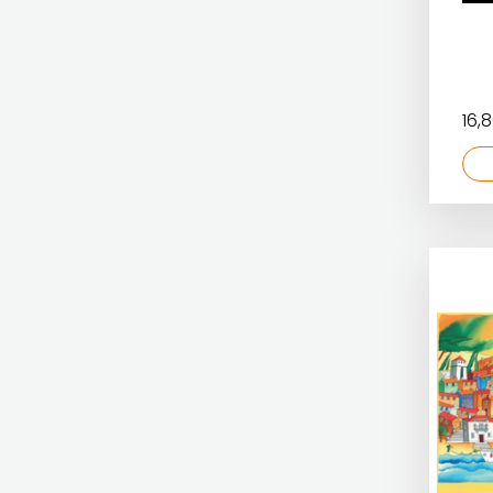
ČITAJ KNJIGU
FIGULUS
7. RAZRED - NOVO
8. RAZRED
DETECTA
FOKUS
8. RAZRED - NOVO
DRUGI NAKLADNICI
KOMUNIKACIJE
8. RAZRED 9. RAZRED
9. RAZRED
16,
EGMONT
FORUM
UDŽBENICI ZA SREDNJU ŠKOLU
EVENIO
FRAKTURA
FIGULUS
FRAM
FOKUS KOMUNIKACIJE
ZIRAL
FORUM
GLAS
FRAKTURA
KONCILA
FRAM ZIRAL
HARFA
GLAS KONCILA
HD