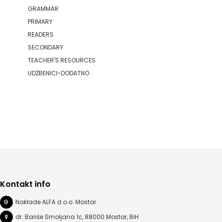
GRAMMAR
PRIMARY
READERS
SECONDARY
TEACHER'S RESOURCES
UDŽBENICI-DODATNO
Kontakt info
Naklade ALFA d.o.o. Mostar
dr. Bariše Smoljana 1c, 88000 Mostar, BiH