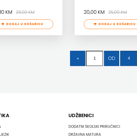
,80 KM
20,00 KM
26,00 KM
25,00 KM
DODAJ U KOŠARICU
DODAJ U KOŠARICU
OD
TIKA
UDŽBENICI
A
DODATNI ŠKOLSKI PRIRUČNICI
JEZIK
DRŽAVNA MATURA