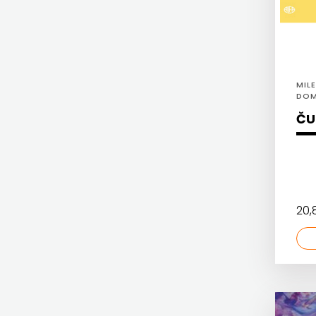
HARFA
HERCEG
HD HERCEG STJEPAN KOSAČA
STJEPAN
HENA COM
KOSAČA
MIL
Hrvatska sveučilišna naklada
DOM
HENA
ČU
JELENA ROZIĆ
COM
KATARINA ZRINSKI
Hrvatska
KNJIGE NA ENGLESKOM JEZIKU
sveučilišna
KNJIŽEVNA ZAKLADA FRA GRGO MARTIĆ
20
naklada
KONCEPT IZADAVAŠTVO
JELENA
KONCEPT IZDAVAŠTVO
ROZIĆ
KRŠĆANSKA SADAŠNJOST
KATARINA