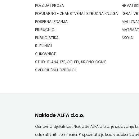
Pearson
POEZIJA I PROZA
HRVATSKI
HRVATSKA
POPULARNO - ZNANSTVENA I STRUČNA KNJIGA
IGRA I VR
PLANET ZOE
MLADINSKA
POSEBNA IZDANJA
MALI ZNA
PLANETOPIJA
PRIRUČNICI
MATEMAT
KNJIGA
PUBLICISTIKA
ŠKOLA
PLANJAX KOMERC
RJEČNICI
MOZAIK
SLIKOVNICE
POETIKA
MOZAIK
STUDIJE, ANALIZE, OGLEDI, KRONOLOGIJE
POPULUS
SVEUČILIŠNI UDŽBENICI
KNJIGA
PROFIL
NAKLADA
PULS
BEGEN
RADIOTELEVIZIJA HERCEG-BOSNE
NAKLADA
Naklade ALFA d.o.o.
ROCKMARK
BENEDIKTA
Osnovna djelatnost Naklade ALFA d.o.o. je izdavanje knji
SALESIANA
edukativnih seminara. Prepoznata je kao vodeća izdav
NAKLADA