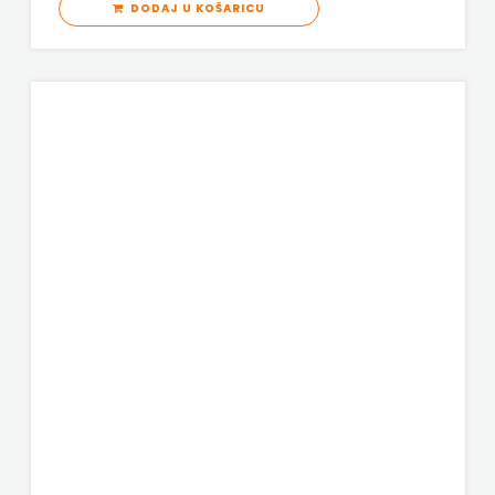
DODAJ U KOŠARICU
KNJIGA
Telegram
media
grupa
d.o.o.
TERAPIJA,
ZAGREB
Twins
Company
UDRUGA
GLUTEN