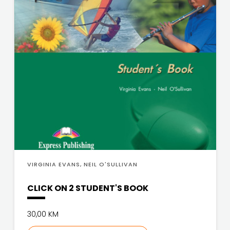
j.d.o.o.
SONJA
ŠKOBIĆ
STEP
BY
STEP
STILUS
SYNOPSIS
VIRGINIA EVANS, NEIL O'SULLIVAN
ŠARENI
CLICK ON 2 STUDENT'S BOOK
DUĆAN
30,00 KM
ŠKOLSKA