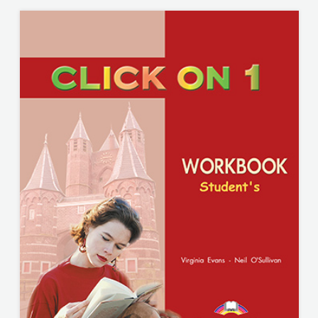
ODEON
OMEGA
LAN
Pearson
PLANET
ZOE
PLANETOPIJA
PLANJAX
KOMERC
POETIKA
POPULUS