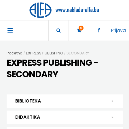
×
POČETNA
0
Prijava
AKCIJA
Početna
EXPRESS PUBLISHING
SECONDARY
TRAJNO
EXPRESS PUBLISHING -
SNIŽENO
SECONDARY
BIBLIOTEKA
DJEČJA
DIDAKTIKA
BIBLIOTEKA
KNJIŽEVNOST
DIDAKTIKA
UDŽBENICI
DJEČJA KNJIŽEVNOST
DIDAKTIKA
KUHARICE
ENGLESKI
KUHARICE
DODATNI
EXPRESS