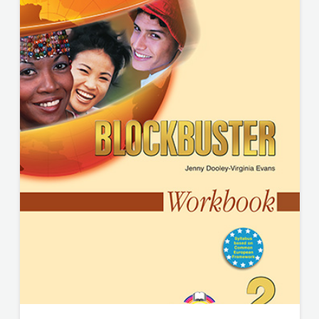
PLANETOPIJA
HRVATSKA
PLANJAX KOMERC
MLADINSKA
POETIKA
KNJIGA
POPULUS
MOZAIK
PROFIL
MOZAIK
PULS
KNJIGA
RADIOTELEVIZIJA HERCEG-BOSNE
NAKLADA
ROCKMARK
BEGEN
SALESIANA
NAKLADA
SANDORF
BENEDIKTA
Scriptura media j.d.o.o.
NAKLADA