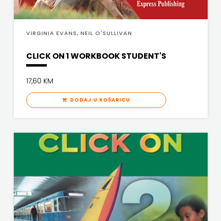
PROFIL
VIRGINIA EVANS, NEIL O'SULLIVAN
PULS
CLICK ON 1 WORKBOOK STUDENT'S
RADIOTELEVIZIJA
17,60 KM
HERCEG-
DODAJ U KOŠARICU
BOSNE
ROCKMARK
SALESIANA
SANDORF
Scriptura
media