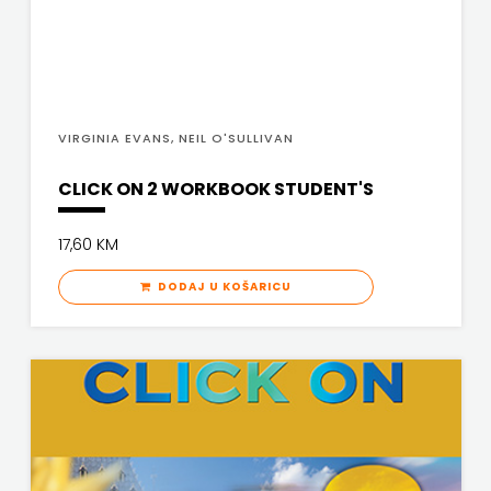
FREE
U
HNŽ
VIRGINIA EVANS, NEIL O'SULLIVAN
V.B.Z.
CLICK ON 2 WORKBOOK STUDENT'S
VERBUM
17,60 KM
VORTO
DODAJ U KOŠARICU
PALABRA
ZNANJE