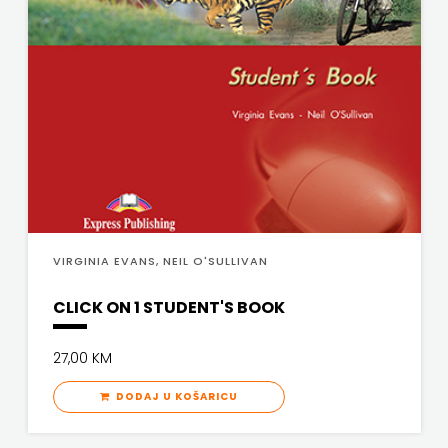
SV.ANTUNA
VERBUM
NAKLADA
VORTO PALABRA
ULIKS
ZNANJE
NARODNA
KNJIŽNICA
HNŽ/K
VIRGINIA EVANS, NEIL O'SULLIVAN
NAŠA
DJECA
CLICK ON 1 STUDENT'S BOOK
NAŠA
27,00 KM
OGNJIŠTA
DODAJ U KOŠARICU
NOVOTEKS