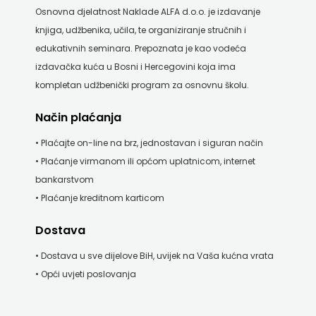
Osnovna djelatnost Naklade ALFA d.o.o. je izdavanje
knjiga, udžbenika, učila, te organiziranje stručnih i
edukativnih seminara. Prepoznata je kao vodeća
izdavačka kuća u Bosni i Hercegovini koja ima
kompletan udžbenički program za osnovnu školu.
Način plaćanja
• Plaćajte on-line na brz, jednostavan i siguran način
• Plaćanje virmanom ili općom uplatnicom, internet
bankarstvom
• Plaćanje kreditnom karticom
Dostava
• Dostava u sve dijelove BiH, uvijek na Vaša kućna vrata
• Opći uvjeti poslovanja