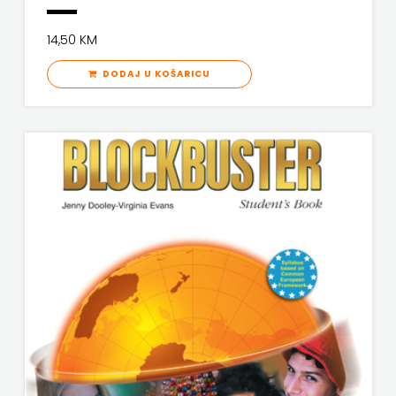
ZRINSKI
MATICA HRVATSKA
14,50 KM
KNJIGE
MLADINSKA KNJIGA
DODAJ U KOŠARICU
NA
MOZAIK
ENGLESKOM
MOZAIK KNJIGA
NAKLADA BEGEN
JEZIKU
NAKLADA BENEDIKTA
KNJIŽEVNA
NAKLADA MATE
ZAKLADA
NAKLADA NEPTUN
FRA
NAKLADA OCEANMORE
GRGO
Naklada Rocky
MARTIĆ