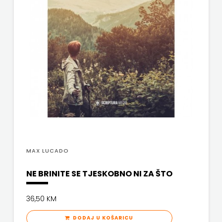
SV.ANTUNA
NAKLADA
ULIKS
NARODNA
KNJIŽNICA
HNŽ/K
NAŠA
DJECA
MAX LUCADO
NAŠA
NE BRINITE SE TJESKOBNO NI ZA ŠTO
OGNJIŠTA
36,50 KM
NOVOTEKS
DODAJ U KOŠARICU