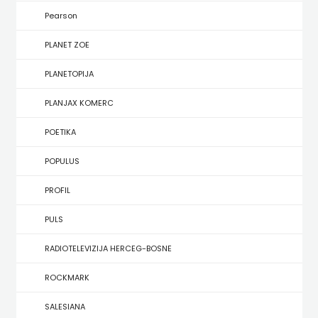
KONCEPT
Pearson
IZADAVAŠTVO
PLANET ZOE
KONCEPT
PLANETOPIJA
IZDAVAŠTVO
PLANJAX KOMERC
KRŠĆANSKA
POETIKA
SADAŠNJOST
POPULUS
KYRIOS
PROFIL
LIJEPA
PULS
RIJEČ
RADIOTELEVIZIJA HERCEG-BOSNE
LUMEN
ROCKMARK
MATICA
SALESIANA