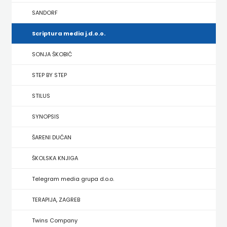
HRVATSKA
SANDORF
MLADINSKA
Scriptura media j.d.o.o.
KNJIGA
SONJA ŠKOBIĆ
STEP BY STEP
MOZAIK
STILUS
MOZAIK
SYNOPSIS
KNJIGA
ŠARENI DUĆAN
NAKLADA
ŠKOLSKA KNJIGA
BEGEN
Telegram media grupa d.o.o.
NAKLADA
TERAPIJA, ZAGREB
BENEDIKTA
Twins Company
NAKLADA