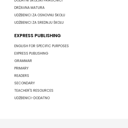
DODATNI ŠKOLSKI PRIRUČNICI
j.d.o.o.
DRŽAVNA MATURA
SONJA
UDŽBENICI ZA OSNOVNU ŠKOLU
UDŽBENICI ZA SREDNJU ŠKOLU
ŠKOBIĆ
EXPRESS PUBLISHING
STEP
ENGLISH FOR SPECIFIC PURPOSES
BY
EXPRESS PUBLISHING
GRAMMAR
STEP
PRIMARY
STILUS
READERS
SECONDARY
SYNOPSIS
TEACHER'S RESOURCES
UDŽBENICI-DODATNO
ŠARENI
DUĆAN
ŠKOLSKA