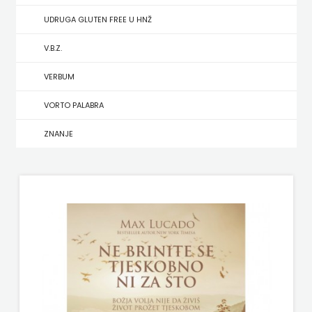
UDRUGA GLUTEN FREE U HNŽ
MATE
V.B.Z.
NAKLADA
VERBUM
NEPTUN
VORTO PALABRA
NAKLADA
ZNANJE
OCEANMORE
Naklada
Rocky
NAKLADA
SLAP
NAKLADA