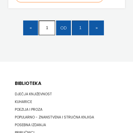
ODEON
OMEGA
OD
LAN
Pearson
PLANET
ZOE
PLANETOPIJA
BIBLIOTEKA
DJEČJA KNJIŽEVNOST
PLANJAX
KUHARICE
KOMERC
POEZIJA I PROZA
POPULARNO - ZNANSTVENA I STRUČNA KNJIGA
POETIKA
POSEBNA IZDANJA
POPULUS
PRIRUČNICI