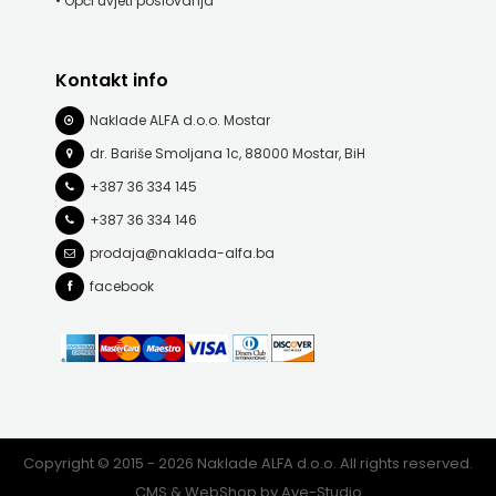
• Opći uvjeti poslovanja
FREE
Kontakt info
U
Naklade ALFA d.o.o. Mostar
HNŽ
dr. Bariše Smoljana 1c, 88000 Mostar, BiH
V.B.Z.
+387 36 334 145
+387 36 334 146
VERBUM
prodaja@naklada-alfa.ba
VORTO
facebook
PALABRA
ZNANJE
Copyright © 2015 - 2026 Naklade ALFA d.o.o. All rights reserved.
CMS & WebShop by
Ave-Studio