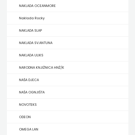
NAKLADA OCEANMORE
ZRINSKI
Naklada Rocky
KNJIGE
NAKLADA SLAP
NA
NAKLADA SV.ANTUNA
ENGLESKOM
NAKLADA ULIKS
JEZIKU
NARODNA KNJIŽNICA HNŽ/K
KNJIŽEVNA
NAŠA DJECA
ZAKLADA
NAŠA OGNJIŠTA
FRA
NOVOTEKS
GRGO
ODEON
MARTIĆ
OMEGA LAN