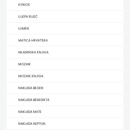
KYRIOS
HERCEG
LIJEPA RIJEČ
STJEPAN
LUMEN
KOSAČA
MATICA HRVATSKA
HENA
MLADINSKA KNJIGA
COM
MOZAIK
Hrvatska
MOZAIK KNJIGA
sveučilišna
NAKLADA BEGEN
naklada
NAKLADA BENEDIKTA
JELENA
NAKLADA MATE
ROZIĆ
NAKLADA NEPTUN
KATARINA