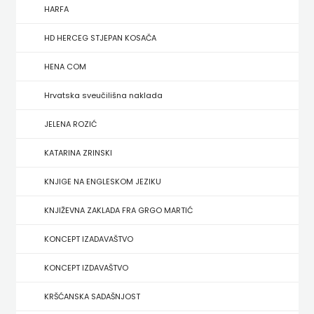
FIGULUS
HARFA
FOKUS
HD HERCEG STJEPAN KOSAČA
KOMUNIKACIJE
HENA COM
FORUM
Hrvatska sveučilišna naklada
FRAKTURA
JELENA ROZIĆ
KATARINA ZRINSKI
FRAM
KNJIGE NA ENGLESKOM JEZIKU
ZIRAL
KNJIŽEVNA ZAKLADA FRA GRGO MARTIĆ
GLAS
KONCEPT IZADAVAŠTVO
KONCILA
KONCEPT IZDAVAŠTVO
HARFA
KRŠĆANSKA SADAŠNJOST
HD