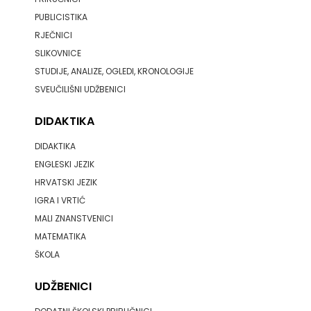
PUBLICISTIKA
PROFIL
RJEČNICI
SLIKOVNICE
PULS
STUDIJE, ANALIZE, OGLEDI, KRONOLOGIJE
RADIOTELEVIZIJA
SVEUČILIŠNI UDŽBENICI
HERCEG-
DIDAKTIKA
BOSNE
DIDAKTIKA
ENGLESKI JEZIK
ROCKMARK
HRVATSKI JEZIK
IGRA I VRTIĆ
SALESIANA
MALI ZNANSTVENICI
SANDORF
MATEMATIKA
ŠKOLA
Scriptura
UDŽBENICI
media