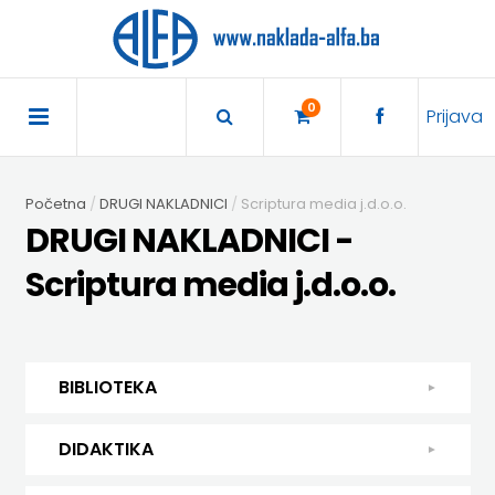
×
POČETNA
0
Prijava
AKCIJA
Početna
DRUGI NAKLADNICI
Scriptura media j.d.o.o.
TRAJNO
DRUGI NAKLADNICI -
SNIŽENO
Scriptura media j.d.o.o.
BIBLIOTEKA
DJEČJA
DIDAKTIKA
BIBLIOTEKA
KNJIŽEVNOST
DIDAKTIKA
UDŽBENICI
DJEČJA KNJIŽEVNOST
DIDAKTIKA
KUHARICE
ENGLESKI
KUHARICE
DODATNI
EXPRESS