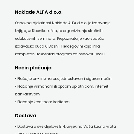
KNJIGA
Naklade ALFA d.o.o.
Telegram
Osnovna djelatnost Naklade ALFA d.o.o. je izdavanje
knjiga, udžbenika, učila, te organiziranje stručnih i
media
edukativnih seminara. Prepoznata je kao vodeća
grupa
izdavačka kuća u Bosni i Hercegovini koja ima
kompletan udžbenički program za osnovnu školu.
d.o.o.
Način plaćanja
TERAPIJA,
• Plaćajte on-line na brz, jednostavan i siguran način
ZAGREB
• Plaćanje virmanom ili općom uplatnicom, internet
bankarstvom
Twins
• Plaćanje kreditnom karticom
Company
Dostava
UDRUGA
• Dostava u sve dijelove BiH, uvijek na Vaša kućna vrata
GLUTEN