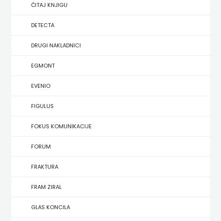
SREDNJU
ČITAJ KNJIGU
SECONDARY
UDŽBENICI ZA SREDNJU ŠKOLU
PRIRUČNICI
BUDILNIK
ŠKOLU
GALERIJA
DETECTA
TEACHER'S
PUBLICISTIKA
IZDAVAŠTVO
DRUGI NAKLADNICI
FAQ
RESOURCES
RJEČNICI
BUYBOOK
EGMONT
UDŽBENICI-
DOWNLOAD
SLIKOVNICE
ČITAJ
EVENIO
DODATNO
KOŠARICA
STUDIJE,
KNJIGU
FIGULUS
ANALIZE,
DETECTA
NASTAVNICI
FOKUS KOMUNIKACIJE
OGLEDI,
DRUGI
FORUM
KRONOLOGIJE
NAKLADNICI
FRAKTURA
SVEUČILIŠNI
EGMONT
FRAM ZIRAL
UDŽBENICI
EVENIO
GLAS KONCILA