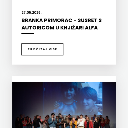
HERCEG
27.05.2026.
STJEPAN
BRANKA PRIMORAC - SUSRET S
AUTORICOM U KNJIŽARI ALFA
KOSAČA
HENA
PROČITAJ VIŠE
COM
Hrvatska
sveučilišna
naklada
JELENA
ROZIĆ
KATARINA