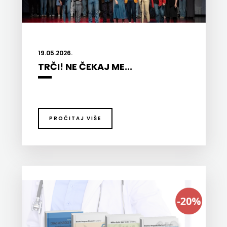
ZRINSKI
KNJIGE
19.05.2026.
NA
TRČI! NE ČEKAJ ME...
ENGLESKOM
JEZIKU
PROČITAJ VIŠE
KNJIŽEVNA
ZAKLADA
FRA
GRGO
MARTIĆ