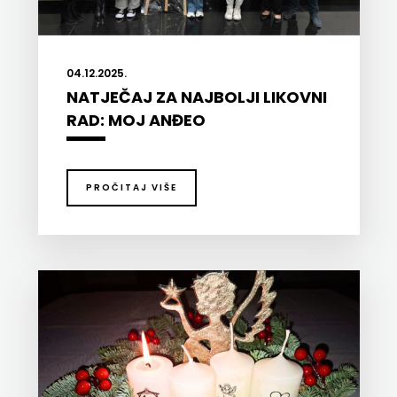
KNJIGA
Telegram
04.12.2025.
NATJEČAJ ZA NAJBOLJI LIKOVNI
media
RAD: MOJ ANĐEO
grupa
d.o.o.
PROČITAJ VIŠE
TERAPIJA,
ZAGREB
Twins
Company
UDRUGA
GLUTEN