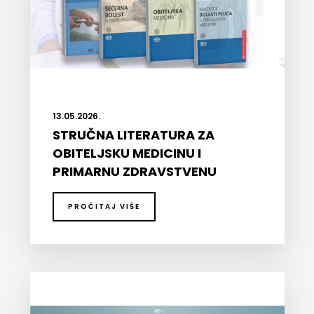
KONCEPT
IZADAVAŠTVO
KONCEPT
IZDAVAŠTVO
13.05.2026.
KRŠĆANSKA
STRUČNA LITERATURA ZA
OBITELJSKU MEDICINU I
SADAŠNJOST
PRIMARNU ZDRAVSTVENU
KYRIOS
ZAŠTITU UZ 20% POPUSTA
PROČITAJ VIŠE
LIJEPA
RIJEČ
LUMEN
MATICA