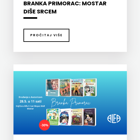
BRANKA PRIMORAC: MOSTAR
FIGULUS
DIŠE SRCEM
FOKUS
KOMUNIKACIJE
PROČITAJ VIŠE
FORUM
FRAKTURA
FRAM
ZIRAL
GLAS
KONCILA
HARFA
HD