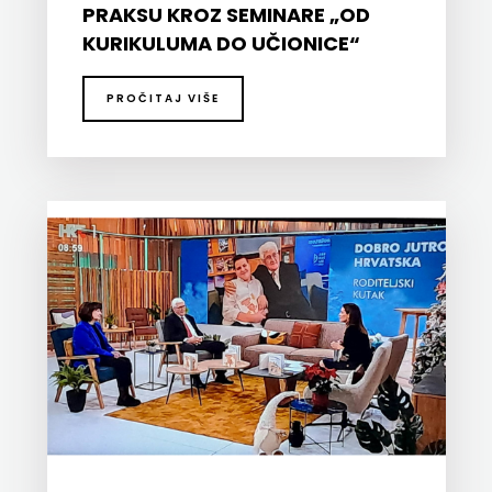
PRAKSU KROZ SEMINARE „OD
KURIKULUMA DO UČIONICE“
PROFIL
PULS
PROČITAJ VIŠE
RADIOTELEVIZIJA
HERCEG-
BOSNE
ROCKMARK
SALESIANA
SANDORF
Scriptura
media