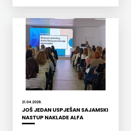
SV.ANTUNA
NAKLADA
ULIKS
NARODNA
KNJIŽNICA
HNŽ/K
NAŠA
DJECA
NAŠA
21.04.2026.
JOŠ JEDAN USPJEŠAN SAJAMSKI
OGNJIŠTA
NASTUP NAKLADE ALFA
NOVOTEKS