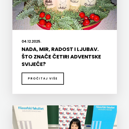
FREE
U
HNŽ
04.12.2025.
V.B.Z.
NADA, MIR, RADOST I LJUBAV.
ŠTO ZNAČE ČETIRI ADVENTSKE
VERBUM
SVIJEĆE?
VORTO
PROČITAJ VIŠE
PALABRA
ZNANJE