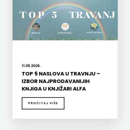
HRVATSKA
MLADINSKA
KNJIGA
MOZAIK
MOZAIK
11.05.2026.
KNJIGA
TOP 5 NASLOVA U TRAVNJU –
IZBOR NAJPRODAVANIJIH
NAKLADA
KNJIGA U KNJIŽARI ALFA
BEGEN
PROČITAJ VIŠE
NAKLADA
BENEDIKTA
NAKLADA