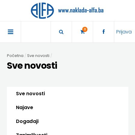
×
POČETNA
0
Prijava
AKCIJA
Početna
Sve novosti
TRAJNO
Sve novosti
SNIŽENO
BIBLIOTEKA
Sve novosti
DJEČJA
DIDAKTIKA
Najave
KNJIŽEVNOST
DIDAKTIKA
UDŽBENICI
Događaji
KUHARICE
ENGLESKI
DODATNI
EXPRESS