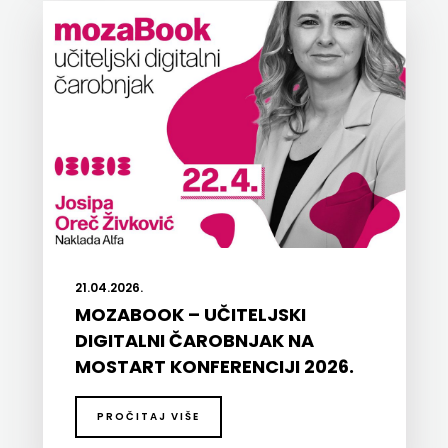
MATE
NAKLADA
NEPTUN
NAKLADA
OCEANMORE
Naklada
21.04.2026.
Rocky
MOZABOOK – UČITELJSKI
NAKLADA
DIGITALNI ČAROBNJAK NA
MOSTART KONFERENCIJI 2026.
SLAP
NAKLADA
PROČITAJ VIŠE