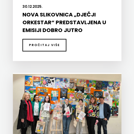
j.d.o.o.
30.12.2025.
NOVA SLIKOVNICA „DJEČJI
SONJA
ORKESTAR“ PREDSTAVLJENA U
ŠKOBIĆ
EMISIJI DOBRO JUTRO
HRVATSKA
STEP
PROČITAJ VIŠE
BY
STEP
STILUS
SYNOPSIS
ŠARENI
DUĆAN
ŠKOLSKA