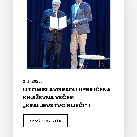
21.11.2025.
U TOMISLAVGRADU UPRILIČENA
KNJIŽEVNA VEČER:
„KRALJEVSTVO RIJEČI” I
DODIJELJENE NAGRADE MIRI
GAVRANU, LUDWIGU BAUERU I
PROČITAJ VIŠE
BOŽIDARU PROSENJAKU ZA