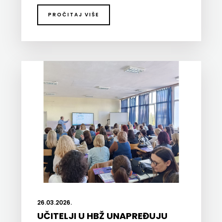
ODEON
PROČITAJ VIŠE
OMEGA
LAN
Pearson
PLANET
ZOE
PLANETOPIJA
PLANJAX
KOMERC
POETIKA
26.03.2026.
UČITELJI U HBŽ UNAPREĐUJU
POPULUS