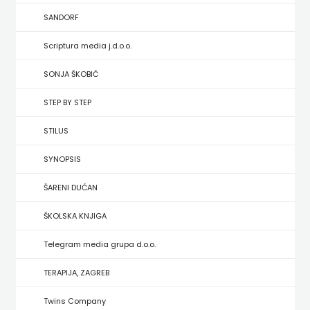
HRVATSKA
SANDORF
MLADINSKA
Scriptura media j.d.o.o.
KNJIGA
SONJA ŠKOBIĆ
STEP BY STEP
MOZAIK
STILUS
MOZAIK
SYNOPSIS
KNJIGA
ŠARENI DUĆAN
NAKLADA
ŠKOLSKA KNJIGA
BEGEN
Telegram media grupa d.o.o.
NAKLADA
TERAPIJA, ZAGREB
BENEDIKTA
Twins Company
NAKLADA