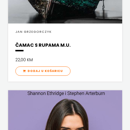
PROFIL
PULS
JAN GRZEGORCZYK
RADIOTELEVIZIJA
ČAMAC S RUPAMA M.U.
HERCEG-
22,00 KM
BOSNE
DODAJ U KOŠARICU
ROCKMARK
SALESIANA
SANDORF
Scriptura
media