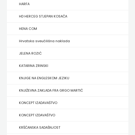
FIGULUS
HARFA
FOKUS
HD HERCEG STJEPAN KOSAČA
KOMUNIKACIJE
HENA COM
FORUM
Hrvatska sveučilišna naklada
FRAKTURA
JELENA ROZIĆ
KATARINA ZRINSKI
FRAM
KNJIGE NA ENGLESKOM JEZIKU
ZIRAL
KNJIŽEVNA ZAKLADA FRA GRGO MARTIĆ
GLAS
KONCEPT IZADAVAŠTVO
KONCILA
KONCEPT IZDAVAŠTVO
HARFA
KRŠĆANSKA SADAŠNJOST
HD