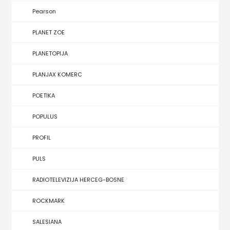
KONCEPT
Pearson
IZADAVAŠTVO
PLANET ZOE
KONCEPT
PLANETOPIJA
IZDAVAŠTVO
PLANJAX KOMERC
KRŠĆANSKA
POETIKA
SADAŠNJOST
POPULUS
KYRIOS
PROFIL
LIJEPA
PULS
RIJEČ
RADIOTELEVIZIJA HERCEG-BOSNE
LUMEN
ROCKMARK
MATICA
SALESIANA