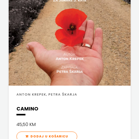
SV.ANTUNA
NAKLADA
ULIKS
NARODNA
KNJIŽNICA
HNŽ/K
NAŠA
DJECA
ANTON KREPEK, PETRA ŠKARJA
NAŠA
CAMINO
OGNJIŠTA
45,50 KM
NOVOTEKS
DODAJ U KOŠARICU