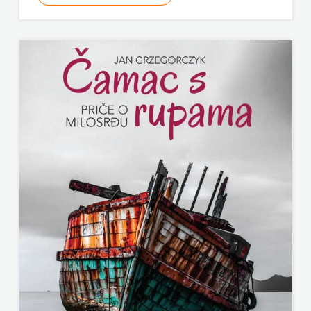
ODEON
OMEGA
LAN
Pearson
PLANET
ZOE
PLANETOPIJA
PLANJAX
KOMERC
POETIKA
POPULUS