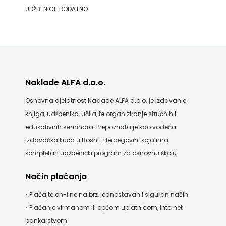
UDŽBENICI-DODATNO
Naklade ALFA d.o.o.
Osnovna djelatnost Naklade ALFA d.o.o. je izdavanje
knjiga, udžbenika, učila, te organiziranje stručnih i
edukativnih seminara. Prepoznata je kao vodeća
izdavačka kuća u Bosni i Hercegovini koja ima
kompletan udžbenički program za osnovnu školu.
Način plaćanja
• Plaćajte on-line na brz, jednostavan i siguran način
• Plaćanje virmanom ili općom uplatnicom, internet
bankarstvom