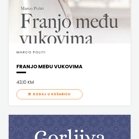
FREE
U
HNŽ
V.B.Z.
MARCO POLITI
VERBUM
FRANJO MEĐU VUKOVIMA
VORTO
43,10 KM
PALABRA
DODAJ U KOŠARICU
ZNANJE