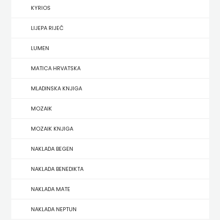
KYRIOS
HERCEG
LIJEPA RIJEČ
STJEPAN
LUMEN
KOSAČA
MATICA HRVATSKA
HENA
MLADINSKA KNJIGA
COM
MOZAIK
Hrvatska
MOZAIK KNJIGA
sveučilišna
NAKLADA BEGEN
naklada
NAKLADA BENEDIKTA
JELENA
NAKLADA MATE
ROZIĆ
NAKLADA NEPTUN
KATARINA