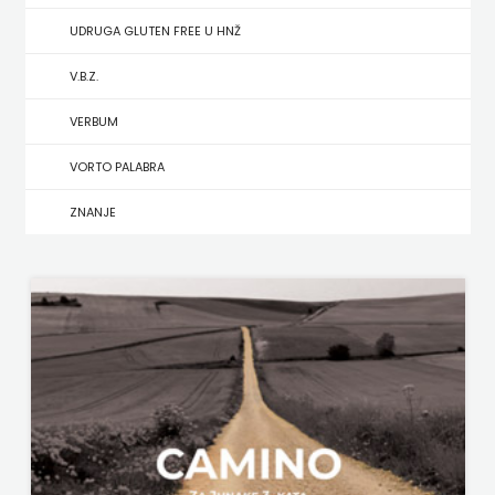
UDRUGA GLUTEN FREE U HNŽ
MATE
V.B.Z.
NAKLADA
VERBUM
NEPTUN
VORTO PALABRA
NAKLADA
ZNANJE
OCEANMORE
Naklada
Rocky
NAKLADA
SLAP
NAKLADA