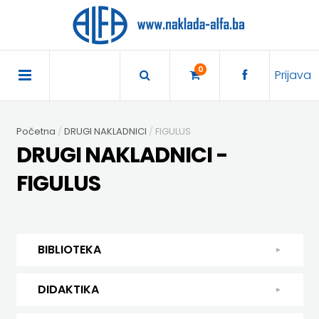
×
POČETNA
0
Prijava
AKCIJA
Početna
DRUGI NAKLADNICI
FIGULUS
TRAJNO
DRUGI NAKLADNICI -
SNIŽENO
FIGULUS
BIBLIOTEKA
DJEČJA
DIDAKTIKA
BIBLIOTEKA
KNJIŽEVNOST
DIDAKTIKA
UDŽBENICI
DJEČJA KNJIŽEVNOST
DIDAKTIKA
KUHARICE
ENGLESKI
KUHARICE
DODATNI
EXPRESS