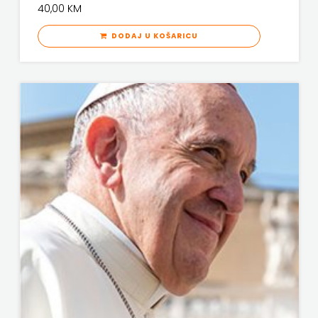
40,00 KM
KNJIGA
DODAJ U KOŠARICU
Telegram
media
grupa
d.o.o.
TERAPIJA,
ZAGREB
Twins
Company
UDRUGA
GLUTEN