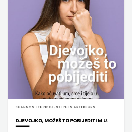
j.d.o.o.
SONJA
ŠKOBIĆ
STEP
BY
STEP
STILUS
SYNOPSIS
ŠARENI
SHANNON ETHRIDGE, STEPHEN ARTERBURN
DUĆAN
DJEVOJKO, MOŽEŠ TO POBIJEDITI M.U.
ŠKOLSKA