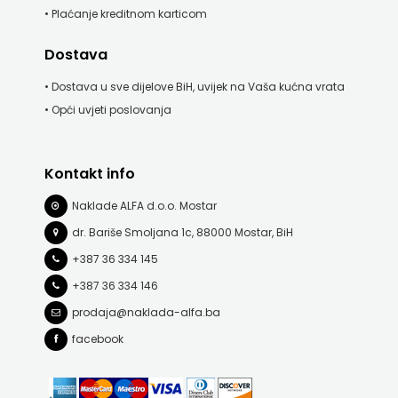
• Plaćanje kreditnom karticom
Dostava
• Dostava u sve dijelove BiH, uvijek na Vaša kućna vrata
• Opći uvjeti poslovanja
Kontakt info
Naklade ALFA d.o.o. Mostar
dr. Bariše Smoljana 1c, 88000 Mostar, BiH
+387 36 334 145
+387 36 334 146
prodaja@naklada-alfa.ba
facebook