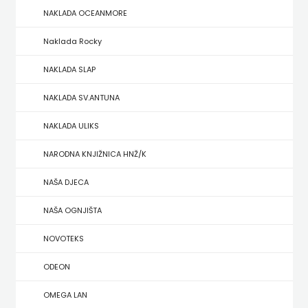
NAKLADA OCEANMORE
ZRINSKI
Naklada Rocky
KNJIGE
NAKLADA SLAP
NA
NAKLADA SV.ANTUNA
ENGLESKOM
NAKLADA ULIKS
JEZIKU
NARODNA KNJIŽNICA HNŽ/K
KNJIŽEVNA
NAŠA DJECA
ZAKLADA
NAŠA OGNJIŠTA
FRA
NOVOTEKS
GRGO
ODEON
MARTIĆ
OMEGA LAN