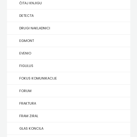
SREDNJU
ČITAJ KNJIGU
SECONDARY
UDŽBENICI ZA SREDNJU ŠKOLU
PRIRUČNICI
BUDILNIK
ŠKOLU
GALERIJA
DETECTA
TEACHER'S
PUBLICISTIKA
IZDAVAŠTVO
DRUGI NAKLADNICI
FAQ
RESOURCES
RJEČNICI
BUYBOOK
EGMONT
UDŽBENICI-
DOWNLOAD
SLIKOVNICE
ČITAJ
EVENIO
DODATNO
KOŠARICA
STUDIJE,
KNJIGU
FIGULUS
ANALIZE,
DETECTA
NASTAVNICI
FOKUS KOMUNIKACIJE
OGLEDI,
DRUGI
FORUM
KRONOLOGIJE
NAKLADNICI
FRAKTURA
SVEUČILIŠNI
EGMONT
FRAM ZIRAL
UDŽBENICI
EVENIO
GLAS KONCILA