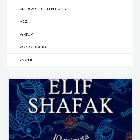
UDRUGA GLUTEN FREE U HNŽ
MATE
V.B.Z.
NAKLADA
VERBUM
NEPTUN
VORTO PALABRA
NAKLADA
ZNANJE
OCEANMORE
Naklada
Rocky
NAKLADA
SLAP
NAKLADA