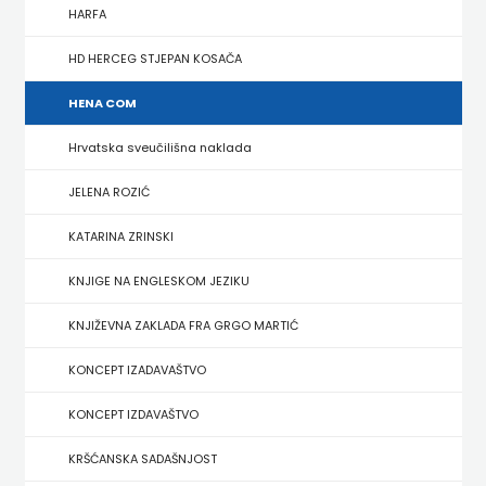
FIGULUS
HARFA
FOKUS
HD HERCEG STJEPAN KOSAČA
KOMUNIKACIJE
HENA COM
FORUM
Hrvatska sveučilišna naklada
FRAKTURA
JELENA ROZIĆ
KATARINA ZRINSKI
FRAM
KNJIGE NA ENGLESKOM JEZIKU
ZIRAL
KNJIŽEVNA ZAKLADA FRA GRGO MARTIĆ
GLAS
KONCEPT IZADAVAŠTVO
KONCILA
KONCEPT IZDAVAŠTVO
HARFA
KRŠĆANSKA SADAŠNJOST
HD