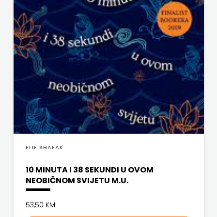
SV.ANTUNA
NAKLADA
ULIKS
NARODNA
KNJIŽNICA
HNŽ/K
NAŠA
DJECA
ELIF SHAFAK
NAŠA
10 MINUTA I 38 SEKUNDI U OVOM
NEOBIČNOM SVIJETU M.U.
OGNJIŠTA
53,50 KM
NOVOTEKS