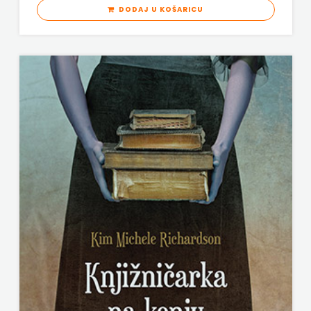
DODAJ U KOŠARICU
ODEON
OMEGA
LAN
Pearson
PLANET
ZOE
PLANETOPIJA
PLANJAX
KOMERC
POETIKA
POPULUS