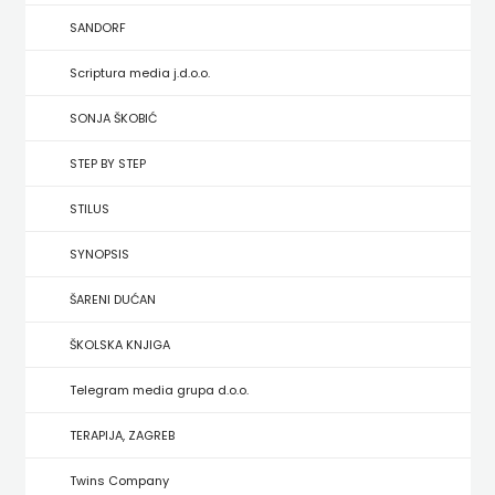
HRVATSKA
SANDORF
MLADINSKA
Scriptura media j.d.o.o.
KNJIGA
SONJA ŠKOBIĆ
STEP BY STEP
MOZAIK
STILUS
MOZAIK
SYNOPSIS
KNJIGA
ŠARENI DUĆAN
NAKLADA
ŠKOLSKA KNJIGA
BEGEN
Telegram media grupa d.o.o.
NAKLADA
TERAPIJA, ZAGREB
BENEDIKTA
Twins Company
NAKLADA