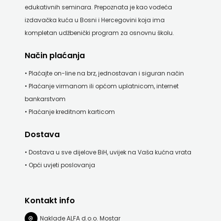
edukativnih seminara. Prepoznata je kao vodeća
izdavačka kuća u Bosni i Hercegovini koja ima
kompletan udžbenički program za osnovnu školu.
Način plaćanja
• Plaćajte on-line na brz, jednostavan i siguran način
• Plaćanje virmanom ili općom uplatnicom, internet
bankarstvom
• Plaćanje kreditnom karticom
Dostava
• Dostava u sve dijelove BiH, uvijek na Vaša kućna vrata
• Opći uvjeti poslovanja
Kontakt info
Naklade ALFA d.o.o. Mostar