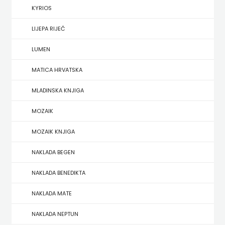
KYRIOS
HERCEG
LIJEPA RIJEČ
STJEPAN
LUMEN
KOSAČA
MATICA HRVATSKA
HENA
MLADINSKA KNJIGA
COM
MOZAIK
Hrvatska
MOZAIK KNJIGA
sveučilišna
NAKLADA BEGEN
naklada
NAKLADA BENEDIKTA
JELENA
NAKLADA MATE
ROZIĆ
NAKLADA NEPTUN
KATARINA