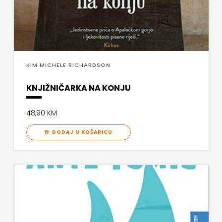
PROFIL
PULS
RADIOTELEVIZIJA
KIM MICHELE RICHARDSON
HERCEG-
KNJIŽNIČARKA NA KONJU
BOSNE
48,90 KM
ROCKMARK
DODAJ U KOŠARICU
SALESIANA
SANDORF
Scriptura
media