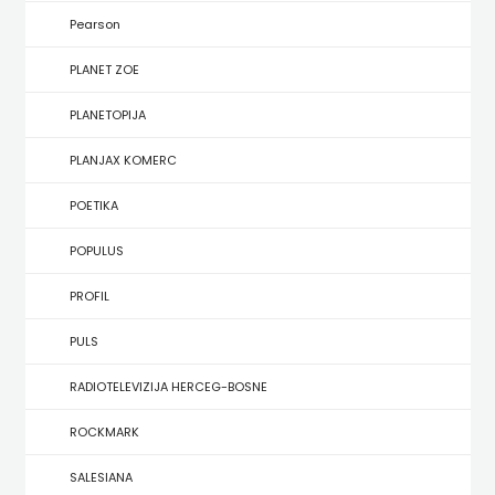
KONCEPT
Pearson
IZADAVAŠTVO
PLANET ZOE
KONCEPT
PLANETOPIJA
IZDAVAŠTVO
PLANJAX KOMERC
KRŠĆANSKA
POETIKA
SADAŠNJOST
POPULUS
KYRIOS
PROFIL
LIJEPA
PULS
RIJEČ
RADIOTELEVIZIJA HERCEG-BOSNE
LUMEN
ROCKMARK
MATICA
SALESIANA