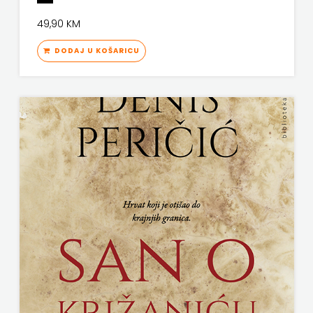
KNJIGA
49,90 KM
Telegram
DODAJ U KOŠARICU
media
grupa
d.o.o.
TERAPIJA,
ZAGREB
Twins
Company
UDRUGA
GLUTEN