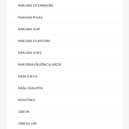
NAKLADA OCEANMORE
ZRINSKI
Naklada Rocky
KNJIGE
NAKLADA SLAP
NA
NAKLADA SV.ANTUNA
ENGLESKOM
NAKLADA ULIKS
JEZIKU
NARODNA KNJIŽNICA HNŽ/K
KNJIŽEVNA
NAŠA DJECA
ZAKLADA
NAŠA OGNJIŠTA
FRA
NOVOTEKS
GRGO
ODEON
MARTIĆ
OMEGA LAN