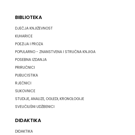
JELENA ROZIĆ
HERCEG
BIBLIOTEKA
KATARINA ZRINSKI
STJEPAN
DJEČJA KNJIŽEVNOST
KNJIGE NA ENGLESKOM JEZIKU
KOSAČA
KUHARICE
KNJIŽEVNA ZAKLADA FRA GRGO MARTIĆ
POEZIJA I PROZA
HENA
POPULARNO - ZNANSTVENA I STRUČNA KNJIGA
KONCEPT IZADAVAŠTVO
COM
POSEBNA IZDANJA
KONCEPT IZDAVAŠTVO
PRIRUČNICI
Hrvatska
PUBLICISTIKA
KRŠĆANSKA SADAŠNJOST
sveučilišna
RJEČNICI
SLIKOVNICE
KYRIOS
naklada
STUDIJE, ANALIZE, OGLEDI, KRONOLOGIJE
LIJEPA RIJEČ
SVEUČILIŠNI UDŽBENICI
JELENA
LUMEN
DIDAKTIKA
ROZIĆ
MATICA HRVATSKA
DIDAKTIKA
KATARINA