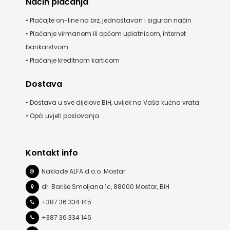
Način plaćanja
HRVATSKA
POETIKA
• Plaćajte on-line na brz, jednostavan i siguran način
MLADINSKA
• Plaćanje virmanom ili općom uplatnicom, internet
POPULUS
bankarstvom
KNJIGA
PROFIL
• Plaćanje kreditnom karticom
PULS
MOZAIK
Dostava
RADIOTELEVIZIJA HERCEG-BOSNE
MOZAIK
• Dostava u sve dijelove BiH, uvijek na Vaša kućna vrata
• Opći uvjeti poslovanja
ROCKMARK
KNJIGA
SALESIANA
NAKLADA
Kontakt info
SANDORF
BEGEN
Naklade ALFA d.o.o. Mostar
Scriptura media j.d.o.o.
NAKLADA
dr. Bariše Smoljana 1c, 88000 Mostar, BiH
+387 36 334 145
SONJA ŠKOBIĆ
BENEDIKTA
+387 36 334 146
STEP BY STEP
NAKLADA