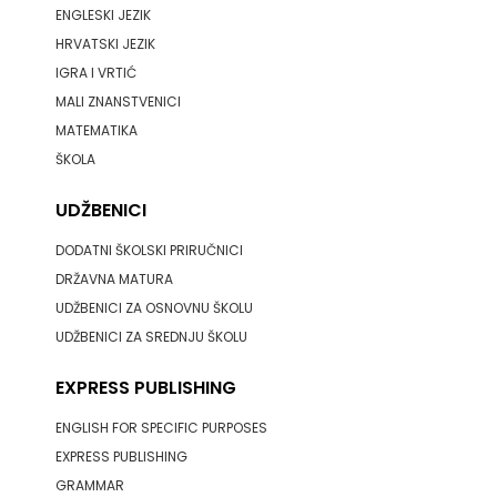
ENGLESKI JEZIK
MLADINSKA KNJIGA
ZRINSKI
HRVATSKI JEZIK
MOZAIK
IGRA I VRTIĆ
KNJIGE
MALI ZNANSTVENICI
MOZAIK KNJIGA
MATEMATIKA
NA
NAKLADA BEGEN
ŠKOLA
ENGLESKOM
NAKLADA BENEDIKTA
UDŽBENICI
JEZIKU
NAKLADA MATE
DODATNI ŠKOLSKI PRIRUČNICI
KNJIŽEVNA
DRŽAVNA MATURA
NAKLADA NEPTUN
UDŽBENICI ZA OSNOVNU ŠKOLU
ZAKLADA
UDŽBENICI ZA SREDNJU ŠKOLU
NAKLADA OCEANMORE
FRA
EXPRESS PUBLISHING
Naklada Rocky
GRGO
ENGLISH FOR SPECIFIC PURPOSES
NAKLADA SLAP
EXPRESS PUBLISHING
MARTIĆ
NAKLADA SV.ANTUNA
GRAMMAR