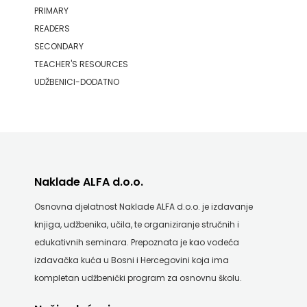
KONCEPT
PRIMARY
NAKLADA ULIKS
READERS
IZADAVAŠTVO
NARODNA KNJIŽNICA HNŽ/K
SECONDARY
KONCEPT
TEACHER'S RESOURCES
NAŠA DJECA
UDŽBENICI-DODATNO
IZDAVAŠTVO
NAŠA OGNJIŠTA
KRŠĆANSKA
NOVOTEKS
SADAŠNJOST
ODEON
KYRIOS
Naklade ALFA d.o.o.
OMEGA LAN
Osnovna djelatnost Naklade ALFA d.o.o. je izdavanje
LIJEPA
Pearson
knjiga, udžbenika, učila, te organiziranje stručnih i
RIJEČ
PLANET ZOE
edukativnih seminara. Prepoznata je kao vodeća
izdavačka kuća u Bosni i Hercegovini koja ima
LUMEN
PLANETOPIJA
kompletan udžbenički program za osnovnu školu.
MATICA
PLANJAX KOMERC