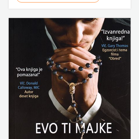
ODEON
OMEGA
LAN
Pearson
PLANET
ZOE
PLANETOPIJA
PLANJAX
KOMERC
POETIKA
POPULUS