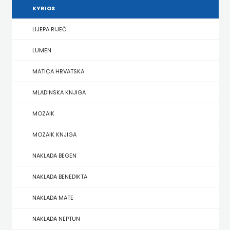
KYRIOS
HERCEG
LIJEPA RIJEČ
STJEPAN
LUMEN
KOSAČA
MATICA HRVATSKA
HENA
MLADINSKA KNJIGA
COM
MOZAIK
Hrvatska
MOZAIK KNJIGA
sveučilišna
NAKLADA BEGEN
naklada
NAKLADA BENEDIKTA
JELENA
NAKLADA MATE
ROZIĆ
NAKLADA NEPTUN
KATARINA