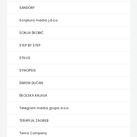
HRVATSKA
SANDORF
MLADINSKA
Scriptura media j.d.o.o.
KNJIGA
SONJA ŠKOBIĆ
STEP BY STEP
MOZAIK
STILUS
MOZAIK
SYNOPSIS
KNJIGA
ŠARENI DUĆAN
NAKLADA
ŠKOLSKA KNJIGA
BEGEN
Telegram media grupa d.o.o.
NAKLADA
TERAPIJA, ZAGREB
BENEDIKTA
Twins Company
NAKLADA