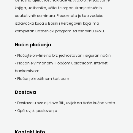
Osnovna djelatnost Naklade ALFA d.o.o. je izdavanje
knjiga, udžbenika, učila, te organiziranje stručnih i
edukativnih seminara. Prepoznata je kao vodeća
izdavačka kuća u Bosni i Hercegovini koja ima
kompletan udžbenički program za osnovnu školu.
Način plaćanja
• Plaćajte on-line na brz, jednostavan i siguran način
• Plaćanje virmanom ili općom uplatnicom, internet
bankarstvom
• Plaćanje kreditnom karticom
Dostava
• Dostava u sve dijelove BiH, uvijek na Vaša kućna vrata
• Opći uvjeti poslovanja
Kontakt info