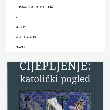
UDRUGA GLUTEN FREE U HNŽ
MATE
V.B.Z.
NAKLADA
VERBUM
NEPTUN
VORTO PALABRA
NAKLADA
ZNANJE
OCEANMORE
Naklada
Rocky
NAKLADA
SLAP
NAKLADA