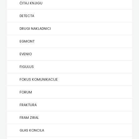
SREDNJU
ČITAJ KNJIGU
SECONDARY
UDŽBENICI ZA SREDNJU ŠKOLU
PRIRUČNICI
BUDILNIK
ŠKOLU
GALERIJA
DETECTA
TEACHER'S
PUBLICISTIKA
IZDAVAŠTVO
DRUGI NAKLADNICI
FAQ
RESOURCES
RJEČNICI
BUYBOOK
EGMONT
UDŽBENICI-
DOWNLOAD
SLIKOVNICE
ČITAJ
EVENIO
DODATNO
KOŠARICA
STUDIJE,
KNJIGU
FIGULUS
ANALIZE,
DETECTA
NASTAVNICI
FOKUS KOMUNIKACIJE
OGLEDI,
DRUGI
FORUM
KRONOLOGIJE
NAKLADNICI
FRAKTURA
SVEUČILIŠNI
EGMONT
FRAM ZIRAL
UDŽBENICI
EVENIO
GLAS KONCILA