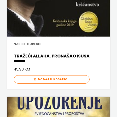
FREE
U
HNŽ
V.B.Z.
NABEEL QURESHI
VERBUM
TRAŽEĆI ALLAHA, PRONAŠAO ISUSA
VORTO
45,90 KM
PALABRA
DODAJ U KOŠARICU
ZNANJE