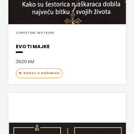
PROFIL
PULS
CHRISTINE WATKINS
RADIOTELEVIZIJA
EVO TI MAJKE
HERCEG-
39,00 KM
BOSNE
DODAJ U KOŠARICU
ROCKMARK
SALESIANA
SANDORF
Scriptura
media