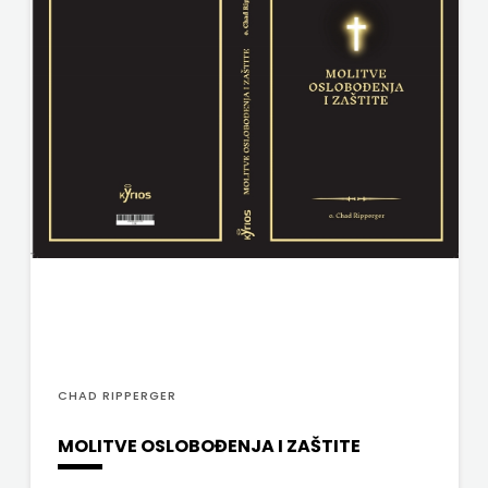
j.d.o.o.
SONJA
ŠKOBIĆ
STEP
BY
STEP
STILUS
SYNOPSIS
ŠARENI
CHAD RIPPERGER
DUĆAN
MOLITVE OSLOBOĐENJA I ZAŠTITE
ŠKOLSKA