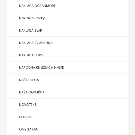
NAKLADA OCEANMORE
ZRINSKI
Naklada Rocky
KNJIGE
NAKLADA SLAP
NA
NAKLADA SV.ANTUNA
ENGLESKOM
NAKLADA ULIKS
JEZIKU
NARODNA KNJIŽNICA HNŽ/K
KNJIŽEVNA
NAŠA DJECA
ZAKLADA
NAŠA OGNJIŠTA
FRA
NOVOTEKS
GRGO
ODEON
MARTIĆ
OMEGA LAN