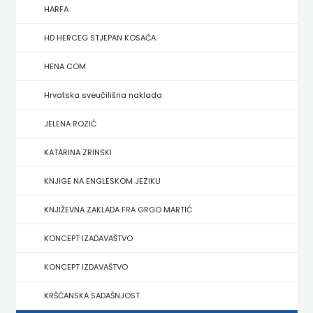
FIGULUS
HARFA
FOKUS
HD HERCEG STJEPAN KOSAČA
KOMUNIKACIJE
HENA COM
FORUM
Hrvatska sveučilišna naklada
FRAKTURA
JELENA ROZIĆ
KATARINA ZRINSKI
FRAM
KNJIGE NA ENGLESKOM JEZIKU
ZIRAL
KNJIŽEVNA ZAKLADA FRA GRGO MARTIĆ
GLAS
KONCEPT IZADAVAŠTVO
KONCILA
KONCEPT IZDAVAŠTVO
HARFA
KRŠĆANSKA SADAŠNJOST
HD