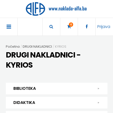
×
POČETNA
0
Prijava
AKCIJA
Početna
DRUGI NAKLADNICI
KYRIOS
TRAJNO
DRUGI NAKLADNICI -
SNIŽENO
KYRIOS
BIBLIOTEKA
DJEČJA
DIDAKTIKA
BIBLIOTEKA
KNJIŽEVNOST
DIDAKTIKA
UDŽBENICI
DJEČJA KNJIŽEVNOST
DIDAKTIKA
KUHARICE
ENGLESKI
KUHARICE
DODATNI
EXPRESS