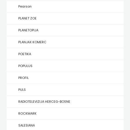
KONCEPT
Pearson
IZADAVAŠTVO
PLANET ZOE
KONCEPT
PLANETOPIJA
IZDAVAŠTVO
PLANJAX KOMERC
KRŠĆANSKA
POETIKA
SADAŠNJOST
POPULUS
KYRIOS
PROFIL
LIJEPA
PULS
RIJEČ
RADIOTELEVIZIJA HERCEG-BOSNE
LUMEN
ROCKMARK
MATICA
SALESIANA