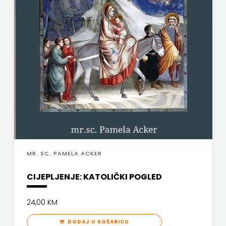
SV.ANTUNA
NAKLADA
ULIKS
NARODNA
KNJIŽNICA
HNŽ/K
NAŠA
DJECA
MR. SC. PAMELA ACKER
NAŠA
CIJEPLJENJE: KATOLIČKI POGLED
OGNJIŠTA
24,00 KM
NOVOTEKS
DODAJ U KOŠARICU