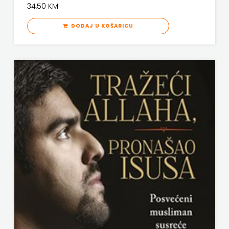
34,50 KM
KNJIGA
DODAJ U KOŠARICU
Telegram
media
grupa
d.o.o.
TERAPIJA,
ZAGREB
Twins
Company
UDRUGA
GLUTEN