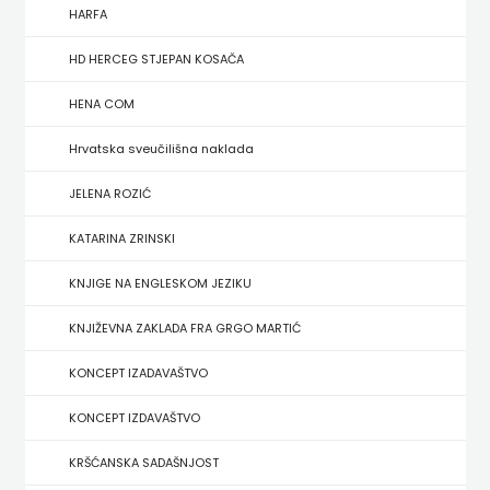
FIGULUS
HARFA
FOKUS
HD HERCEG STJEPAN KOSAČA
KOMUNIKACIJE
HENA COM
FORUM
Hrvatska sveučilišna naklada
FRAKTURA
JELENA ROZIĆ
KATARINA ZRINSKI
FRAM
KNJIGE NA ENGLESKOM JEZIKU
ZIRAL
KNJIŽEVNA ZAKLADA FRA GRGO MARTIĆ
GLAS
KONCEPT IZADAVAŠTVO
KONCILA
KONCEPT IZDAVAŠTVO
HARFA
KRŠĆANSKA SADAŠNJOST
HD