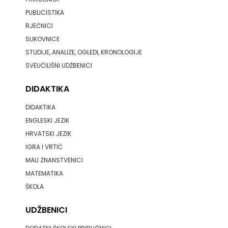
PUBLICISTIKA
PROFIL
RJEČNICI
SLIKOVNICE
PULS
STUDIJE, ANALIZE, OGLEDI, KRONOLOGIJE
RADIOTELEVIZIJA
SVEUČILIŠNI UDŽBENICI
HERCEG-
DIDAKTIKA
BOSNE
DIDAKTIKA
ENGLESKI JEZIK
ROCKMARK
HRVATSKI JEZIK
IGRA I VRTIĆ
SALESIANA
MALI ZNANSTVENICI
SANDORF
MATEMATIKA
ŠKOLA
Scriptura
UDŽBENICI
media