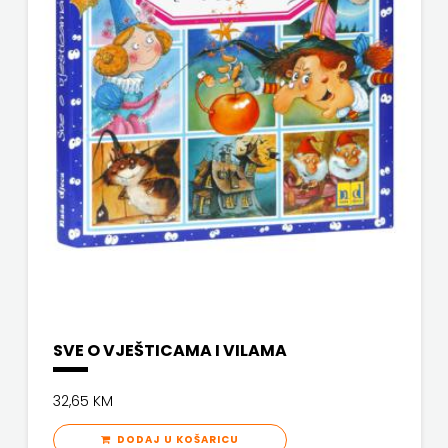
SV.ANTUNA
NAKLADA
ULIKS
NARODNA
KNJIŽNICA
HNŽ/K
NAŠA
DJECA
NAŠA
SVE O VJEŠTICAMA I VILAMA
OGNJIŠTA
32,65 KM
NOVOTEKS
DODAJ U KOŠARICU