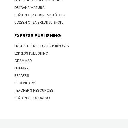
DODATNI ŠKOLSKI PRIRUČNICI
j.d.o.o.
DRŽAVNA MATURA
SONJA
UDŽBENICI ZA OSNOVNU ŠKOLU
UDŽBENICI ZA SREDNJU ŠKOLU
ŠKOBIĆ
EXPRESS PUBLISHING
STEP
ENGLISH FOR SPECIFIC PURPOSES
BY
EXPRESS PUBLISHING
GRAMMAR
STEP
PRIMARY
STILUS
READERS
SECONDARY
SYNOPSIS
TEACHER'S RESOURCES
UDŽBENICI-DODATNO
ŠARENI
DUĆAN
ŠKOLSKA