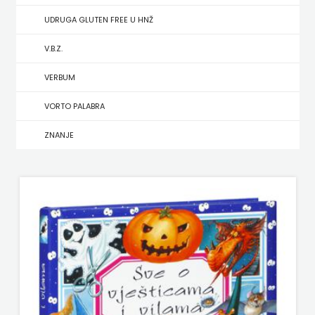
UDRUGA GLUTEN FREE U HNŽ
MATE
V.B.Z.
NAKLADA
VERBUM
NEPTUN
VORTO PALABRA
NAKLADA
ZNANJE
OCEANMORE
Naklada
Rocky
NAKLADA
SLAP
NAKLADA