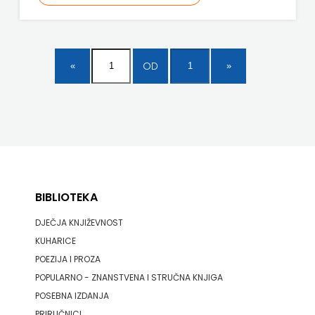
ODEON
OMEGA
OD
LAN
Pearson
PLANET
ZOE
PLANETOPIJA
BIBLIOTEKA
DJEČJA KNJIŽEVNOST
PLANJAX
KUHARICE
KOMERC
POEZIJA I PROZA
POPULARNO - ZNANSTVENA I STRUČNA KNJIGA
POETIKA
POSEBNA IZDANJA
POPULUS
PRIRUČNICI