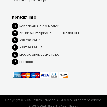
• Opći uvjeti poslovanja
FREE
Kontakt info
U
Naklade ALFA d.o.o. Mostar
HNŽ
dr. Bariše Smoljana 1c, 88000 Mostar, BiH
V.B.Z.
+387 36 334 145
+387 36 334 146
VERBUM
prodaja@naklada-alfa.ba
VORTO
facebook
PALABRA
ZNANJE
Copyright © 2015 - 2026 Naklade ALFA d.o.o. All rights reserved.
CMS & WebShop by
Ave-Studio