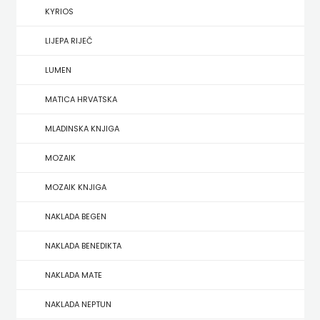
KYRIOS
HERCEG
LIJEPA RIJEČ
STJEPAN
LUMEN
KOSAČA
MATICA HRVATSKA
HENA
MLADINSKA KNJIGA
COM
MOZAIK
Hrvatska
MOZAIK KNJIGA
sveučilišna
NAKLADA BEGEN
naklada
NAKLADA BENEDIKTA
JELENA
NAKLADA MATE
ROZIĆ
NAKLADA NEPTUN
KATARINA