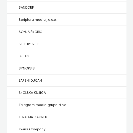
HRVATSKA
SANDORF
MLADINSKA
Scriptura media j.d.o.o.
KNJIGA
SONJA ŠKOBIĆ
STEP BY STEP
MOZAIK
STILUS
MOZAIK
SYNOPSIS
KNJIGA
ŠARENI DUĆAN
NAKLADA
ŠKOLSKA KNJIGA
BEGEN
Telegram media grupa d.o.o.
NAKLADA
TERAPIJA, ZAGREB
BENEDIKTA
Twins Company
NAKLADA