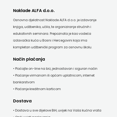
KNJIGA
Naklade ALFA d.o.o.
Telegram
Osnovna djelatnost Naklade ALFA d.o.o. je izdavanje
knjiga, udžbenika, učila, te organiziranje stručnih i
media
edukativnih seminara. Prepoznata je kao vodeća
grupa
izdavačka kuća u Bosni i Hercegovini koja ima
kompletan udžbenički program za osnovnu školu.
d.o.o.
Način plaćanja
TERAPIJA,
• Plaćajte on-line na brz, jednostavan i siguran način
ZAGREB
• Plaćanje virmanom ili općom uplatnicom, internet
bankarstvom
Twins
• Plaćanje kreditnom karticom
Company
Dostava
UDRUGA
• Dostava u sve dijelove BiH, uvijek na Vaša kućna vrata
GLUTEN