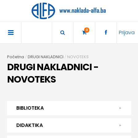
×
POČETNA
0
Prijava
AKCIJA
Početna
DRUGI NAKLADNICI
NOVOTEKS
TRAJNO
DRUGI NAKLADNICI -
SNIŽENO
NOVOTEKS
BIBLIOTEKA
DJEČJA
DIDAKTIKA
BIBLIOTEKA
KNJIŽEVNOST
DIDAKTIKA
UDŽBENICI
DJEČJA KNJIŽEVNOST
DIDAKTIKA
KUHARICE
ENGLESKI
KUHARICE
DODATNI
EXPRESS