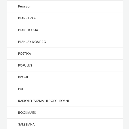
KONCEPT
Pearson
IZADAVAŠTVO
PLANET ZOE
KONCEPT
PLANETOPIJA
IZDAVAŠTVO
PLANJAX KOMERC
KRŠĆANSKA
POETIKA
SADAŠNJOST
POPULUS
KYRIOS
PROFIL
LIJEPA
PULS
RIJEČ
RADIOTELEVIZIJA HERCEG-BOSNE
LUMEN
ROCKMARK
MATICA
SALESIANA