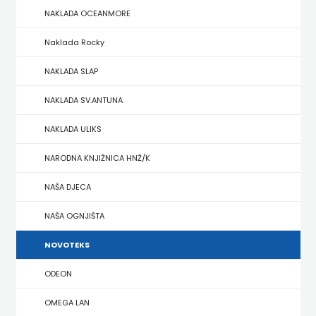
NAKLADA OCEANMORE
ZRINSKI
Naklada Rocky
KNJIGE
NAKLADA SLAP
NA
NAKLADA SV.ANTUNA
ENGLESKOM
NAKLADA ULIKS
JEZIKU
NARODNA KNJIŽNICA HNŽ/K
KNJIŽEVNA
NAŠA DJECA
ZAKLADA
NAŠA OGNJIŠTA
FRA
NOVOTEKS
GRGO
ODEON
MARTIĆ
OMEGA LAN