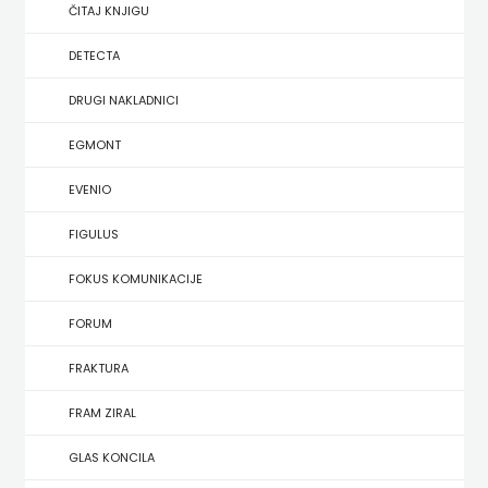
SREDNJU
ČITAJ KNJIGU
SECONDARY
UDŽBENICI ZA SREDNJU ŠKOLU
PRIRUČNICI
BUDILNIK
ŠKOLU
GALERIJA
DETECTA
TEACHER'S
PUBLICISTIKA
IZDAVAŠTVO
DRUGI NAKLADNICI
FAQ
RESOURCES
RJEČNICI
BUYBOOK
EGMONT
UDŽBENICI-
DOWNLOAD
SLIKOVNICE
ČITAJ
EVENIO
DODATNO
KOŠARICA
STUDIJE,
KNJIGU
FIGULUS
ANALIZE,
DETECTA
NASTAVNICI
FOKUS KOMUNIKACIJE
OGLEDI,
DRUGI
FORUM
KRONOLOGIJE
NAKLADNICI
FRAKTURA
SVEUČILIŠNI
EGMONT
FRAM ZIRAL
UDŽBENICI
EVENIO
GLAS KONCILA