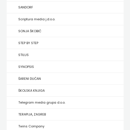
HRVATSKA
SANDORF
MLADINSKA
Scriptura media j.d.o.o.
KNJIGA
SONJA ŠKOBIĆ
STEP BY STEP
MOZAIK
STILUS
MOZAIK
SYNOPSIS
KNJIGA
ŠARENI DUĆAN
NAKLADA
ŠKOLSKA KNJIGA
BEGEN
Telegram media grupa d.o.o.
NAKLADA
TERAPIJA, ZAGREB
BENEDIKTA
Twins Company
NAKLADA