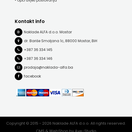
• Opći uvjeti poslovanja
FREE
Kontakt info
U
Naklade ALFA d.o.o. Mostar
HNŽ
dr. Bariše Smoljana 1c, 88000 Mostar, BiH
V.B.Z.
+387 36 334 145
+387 36 334 146
VERBUM
prodaja@naklada-alfa.ba
VORTO
facebook
PALABRA
ZNANJE
Copyright © 2015 - 2026 Naklade ALFA d.o.o. All rights reserved.
CMS & WebShop by
Ave-Studio