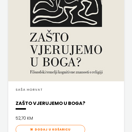
SV.ANTUNA
NAKLADA
ULIKS
NARODNA
KNJIŽNICA
HNŽ/K
NAŠA
DJECA
SAŠA HORVAT
NAŠA
ZAŠTO VJERUJEMO U BOGA?
OGNJIŠTA
52,70 KM
NOVOTEKS
DODAJ U KOŠARICU