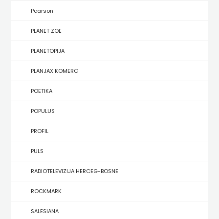
KONCEPT
Pearson
IZADAVAŠTVO
PLANET ZOE
KONCEPT
PLANETOPIJA
IZDAVAŠTVO
PLANJAX KOMERC
KRŠĆANSKA
POETIKA
SADAŠNJOST
POPULUS
KYRIOS
PROFIL
LIJEPA
PULS
RIJEČ
RADIOTELEVIZIJA HERCEG-BOSNE
LUMEN
ROCKMARK
MATICA
SALESIANA