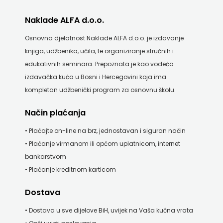
KNJIGA
Naklade ALFA d.o.o.
Telegram
Osnovna djelatnost Naklade ALFA d.o.o. je izdavanje
knjiga, udžbenika, učila, te organiziranje stručnih i
media
edukativnih seminara. Prepoznata je kao vodeća
grupa
izdavačka kuća u Bosni i Hercegovini koja ima
kompletan udžbenički program za osnovnu školu.
d.o.o.
Način plaćanja
TERAPIJA,
• Plaćajte on-line na brz, jednostavan i siguran način
ZAGREB
• Plaćanje virmanom ili općom uplatnicom, internet
bankarstvom
Twins
• Plaćanje kreditnom karticom
Company
Dostava
UDRUGA
• Dostava u sve dijelove BiH, uvijek na Vaša kućna vrata
GLUTEN