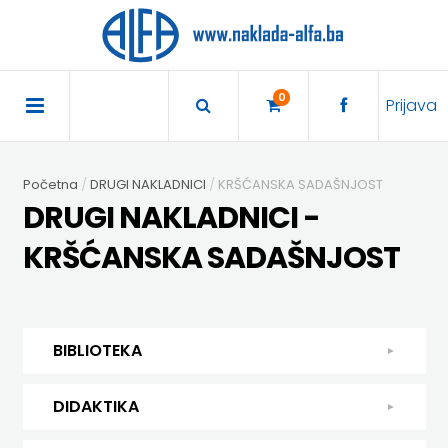
×
POČETNA
0
Prijava
AKCIJA
Početna
DRUGI NAKLADNICI
KRŠĆANSKA SADAŠNJOST
TRAJNO
DRUGI NAKLADNICI -
SNIŽENO
KRŠĆANSKA SADAŠNJOST
BIBLIOTEKA
DJEČJA
DIDAKTIKA
BIBLIOTEKA
KNJIŽEVNOST
DIDAKTIKA
UDŽBENICI
DJEČJA KNJIŽEVNOST
DIDAKTIKA
KUHARICE
ENGLESKI
KUHARICE
DODATNI
EXPRESS