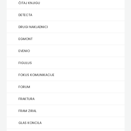
SREDNJU
ČITAJ KNJIGU
SECONDARY
UDŽBENICI ZA SREDNJU ŠKOLU
PRIRUČNICI
BUDILNIK
ŠKOLU
GALERIJA
DETECTA
TEACHER'S
PUBLICISTIKA
IZDAVAŠTVO
DRUGI NAKLADNICI
FAQ
RESOURCES
RJEČNICI
BUYBOOK
EGMONT
UDŽBENICI-
DOWNLOAD
SLIKOVNICE
ČITAJ
EVENIO
DODATNO
KOŠARICA
STUDIJE,
KNJIGU
FIGULUS
ANALIZE,
DETECTA
NASTAVNICI
FOKUS KOMUNIKACIJE
OGLEDI,
DRUGI
FORUM
KRONOLOGIJE
NAKLADNICI
FRAKTURA
SVEUČILIŠNI
EGMONT
FRAM ZIRAL
UDŽBENICI
EVENIO
GLAS KONCILA