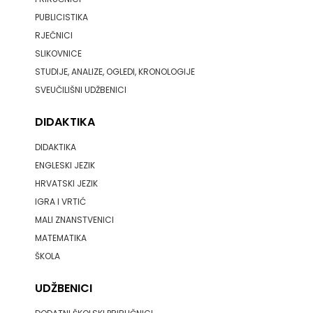
PUBLICISTIKA
PROFIL
RJEČNICI
SLIKOVNICE
PULS
STUDIJE, ANALIZE, OGLEDI, KRONOLOGIJE
RADIOTELEVIZIJA
SVEUČILIŠNI UDŽBENICI
HERCEG-
DIDAKTIKA
BOSNE
DIDAKTIKA
ENGLESKI JEZIK
ROCKMARK
HRVATSKI JEZIK
IGRA I VRTIĆ
SALESIANA
MALI ZNANSTVENICI
SANDORF
MATEMATIKA
ŠKOLA
Scriptura
UDŽBENICI
media