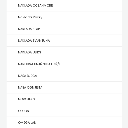
NAKLADA OCEANMORE
ZRINSKI
Naklada Rocky
KNJIGE
NAKLADA SLAP
NA
NAKLADA SV.ANTUNA
ENGLESKOM
NAKLADA ULIKS
JEZIKU
NARODNA KNJIŽNICA HNŽ/K
KNJIŽEVNA
NAŠA DJECA
ZAKLADA
NAŠA OGNJIŠTA
FRA
NOVOTEKS
GRGO
ODEON
MARTIĆ
OMEGA LAN