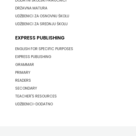
DODATNI ŠKOLSKI PRIRUČNICI
j.d.o.o.
DRŽAVNA MATURA
SONJA
UDŽBENICI ZA OSNOVNU ŠKOLU
UDŽBENICI ZA SREDNJU ŠKOLU
ŠKOBIĆ
EXPRESS PUBLISHING
STEP
ENGLISH FOR SPECIFIC PURPOSES
BY
EXPRESS PUBLISHING
GRAMMAR
STEP
PRIMARY
STILUS
READERS
SECONDARY
SYNOPSIS
TEACHER'S RESOURCES
UDŽBENICI-DODATNO
ŠARENI
DUĆAN
ŠKOLSKA