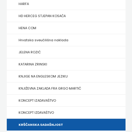
FIGULUS
HARFA
FOKUS
HD HERCEG STJEPAN KOSAČA
KOMUNIKACIJE
HENA COM
FORUM
Hrvatska sveučilišna naklada
FRAKTURA
JELENA ROZIĆ
KATARINA ZRINSKI
FRAM
KNJIGE NA ENGLESKOM JEZIKU
ZIRAL
KNJIŽEVNA ZAKLADA FRA GRGO MARTIĆ
GLAS
KONCEPT IZADAVAŠTVO
KONCILA
KONCEPT IZDAVAŠTVO
HARFA
KRŠĆANSKA SADAŠNJOST
HD