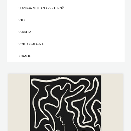
UDRUGA GLUTEN FREE U HNŽ
MATE
V.B.Z.
NAKLADA
VERBUM
NEPTUN
VORTO PALABRA
NAKLADA
ZNANJE
OCEANMORE
Naklada
Rocky
NAKLADA
SLAP
NAKLADA