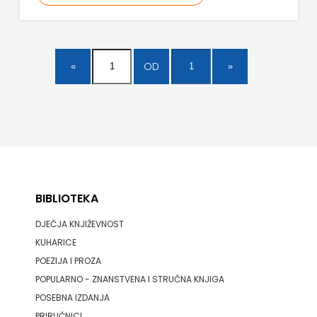
ODEON
OMEGA
OD
LAN
Pearson
PLANET
ZOE
PLANETOPIJA
BIBLIOTEKA
DJEČJA KNJIŽEVNOST
PLANJAX
KUHARICE
KOMERC
POEZIJA I PROZA
POPULARNO - ZNANSTVENA I STRUČNA KNJIGA
POETIKA
POSEBNA IZDANJA
POPULUS
PRIRUČNICI