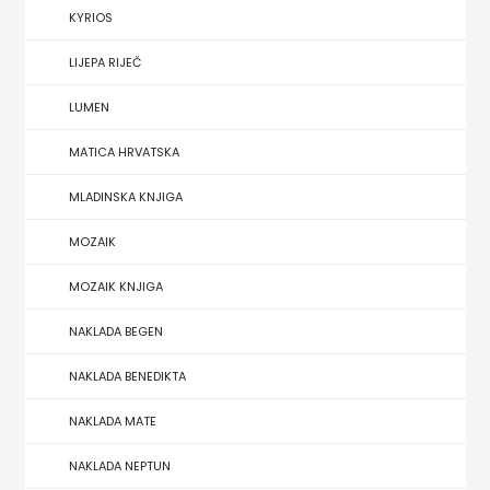
KYRIOS
HERCEG
LIJEPA RIJEČ
STJEPAN
LUMEN
KOSAČA
MATICA HRVATSKA
HENA
MLADINSKA KNJIGA
COM
MOZAIK
Hrvatska
MOZAIK KNJIGA
sveučilišna
NAKLADA BEGEN
naklada
NAKLADA BENEDIKTA
JELENA
NAKLADA MATE
ROZIĆ
NAKLADA NEPTUN
KATARINA