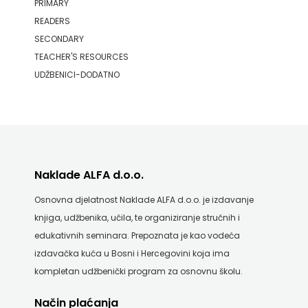
PRIMARY
READERS
SECONDARY
TEACHER'S RESOURCES
UDŽBENICI-DODATNO
Naklade ALFA d.o.o.
Osnovna djelatnost Naklade ALFA d.o.o. je izdavanje
knjiga, udžbenika, učila, te organiziranje stručnih i
edukativnih seminara. Prepoznata je kao vodeća
izdavačka kuća u Bosni i Hercegovini koja ima
kompletan udžbenički program za osnovnu školu.
Način plaćanja