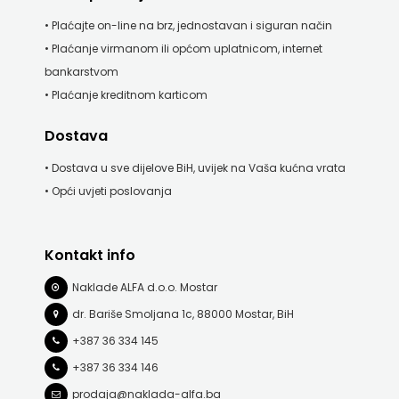
• Plaćajte on-line na brz, jednostavan i siguran način
• Plaćanje virmanom ili općom uplatnicom, internet
bankarstvom
• Plaćanje kreditnom karticom
Dostava
• Dostava u sve dijelove BiH, uvijek na Vaša kućna vrata
• Opći uvjeti poslovanja
Kontakt info
Naklade ALFA d.o.o. Mostar
dr. Bariše Smoljana 1c, 88000 Mostar, BiH
+387 36 334 145
+387 36 334 146
prodaja@naklada-alfa.ba