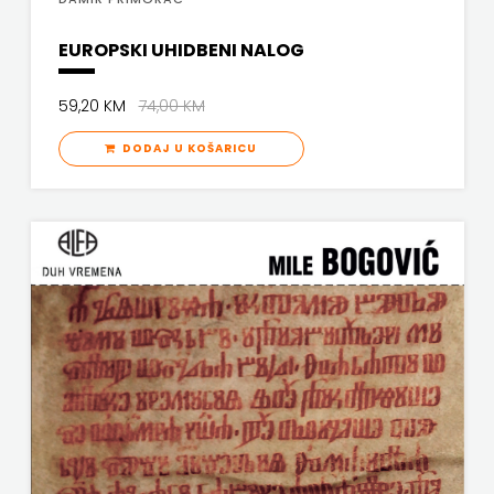
ODEON
EUROPSKI UHIDBENI NALOG
OMEGA
59,20 KM
74,00 KM
LAN
DODAJ U KOŠARICU
Pearson
PLANET
ZOE
PLANETOPIJA
PLANJAX
KOMERC
POETIKA
POPULUS