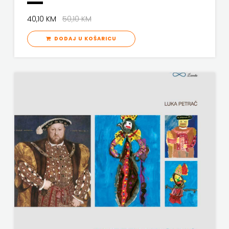
HRVATSKA
OMEGA LAN
40,10 KM
50,10 KM
MLADINSKA
Pearson
DODAJ U KOŠARICU
PLANET ZOE
KNJIGA
PLANETOPIJA
MOZAIK
PLANJAX KOMERC
MOZAIK
POETIKA
KNJIGA
POPULUS
NAKLADA
PROFIL
BEGEN
PULS
NAKLADA
RADIOTELEVIZIJA HERCEG-BOSNE
BENEDIKTA
ROCKMARK
NAKLADA