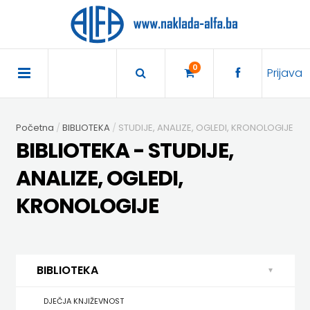
×
POČETNA
0
Prijava
AKCIJA
Početna
BIBLIOTEKA
STUDIJE, ANALIZE, OGLEDI, KRONOLOGIJE
TRAJNO
BIBLIOTEKA - STUDIJE,
SNIŽENO
ANALIZE, OGLEDI,
KRONOLOGIJE
BIBLIOTEKA
DJEČJA
DIDAKTIKA
KNJIŽEVNOST
BIBLIOTEKA
DIDAKTIKA
UDŽBENICI
KUHARICE
ENGLESKI
DJEČJA KNJIŽEVNOST
DODATNI
EXPRESS