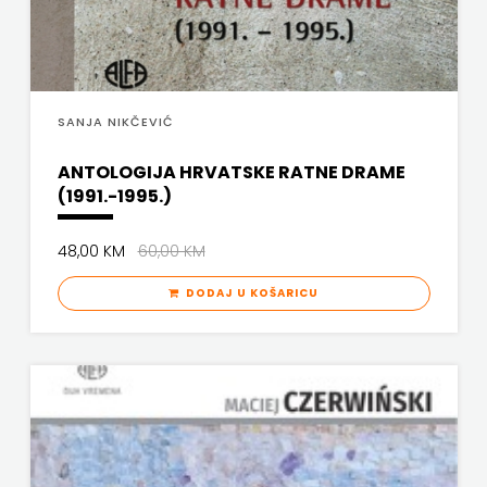
KRŠĆANSKA SADAŠNJOST
ZRINSKI
KYRIOS
KNJIGE
LIJEPA RIJEČ
SANJA NIKČEVIĆ
NA
LUMEN
ANTOLOGIJA HRVATSKE RATNE DRAME
ENGLESKOM
(1991.-1995.)
MATICA HRVATSKA
JEZIKU
MLADINSKA KNJIGA
48,00 KM
60,00 KM
KNJIŽEVNA
MOZAIK
DODAJ U KOŠARICU
ZAKLADA
MOZAIK KNJIGA
FRA
NAKLADA BEGEN
GRGO
NAKLADA BENEDIKTA
MARTIĆ
NAKLADA MATE