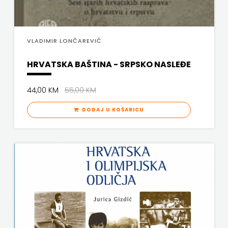
KNJIGA
Telegram
VLADIMIR LONČAREVIĆ
media
HRVATSKA BAŠTINA - SRPSKO NASLEĐE
grupa
44,00 KM
55,00 KM
d.o.o.
DODAJ U KOŠARICU
TERAPIJA,
ZAGREB
Twins
Company
UDRUGA
GLUTEN