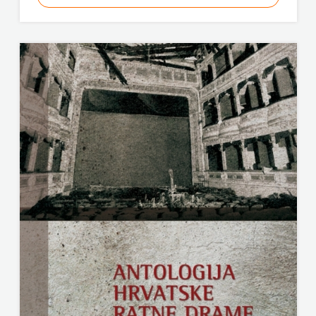
GLAS KONCILA
HERCEG
HARFA
STJEPAN
HD HERCEG STJEPAN KOSAČA
KOSAČA
HENA COM
HENA
Hrvatska sveučilišna naklada
COM
JELENA ROZIĆ
Hrvatska
KATARINA ZRINSKI
sveučilišna
KNJIGE NA ENGLESKOM JEZIKU
naklada
KNJIŽEVNA ZAKLADA FRA GRGO MARTIĆ
JELENA
KONCEPT IZADAVAŠTVO
ROZIĆ
KONCEPT IZDAVAŠTVO
KATARINA