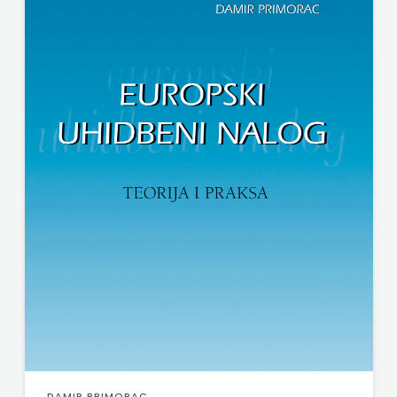
SV.ANTUNA
Twins Company
NAKLADA
UDRUGA GLUTEN FREE U HNŽ
ULIKS
V.B.Z.
NARODNA
VERBUM
KNJIŽNICA
VORTO PALABRA
HNŽ/K
ZNANJE
NAŠA
DJECA
NAŠA
OGNJIŠTA
NOVOTEKS
DAMIR PRIMORAC