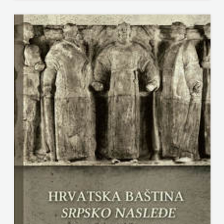
j.d.o.o.
SONJA
ŠKOBIĆ
STEP
BY
STEP
STILUS
SYNOPSIS
ŠARENI
DUĆAN
ŠKOLSKA