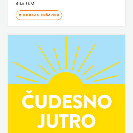
46,50 KM
KNJIGA
DODAJ U KOŠARICU
Telegram
media
grupa
d.o.o.
TERAPIJA,
ZAGREB
Twins
Company
UDRUGA
GLUTEN