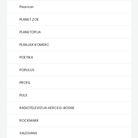
KONCEPT
Pearson
IZADAVAŠTVO
PLANET ZOE
KONCEPT
PLANETOPIJA
IZDAVAŠTVO
PLANJAX KOMERC
KRŠĆANSKA
POETIKA
SADAŠNJOST
POPULUS
KYRIOS
PROFIL
LIJEPA
PULS
RIJEČ
RADIOTELEVIZIJA HERCEG-BOSNE
LUMEN
ROCKMARK
MATICA
SALESIANA