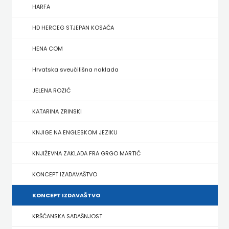
FIGULUS
HARFA
FOKUS
HD HERCEG STJEPAN KOSAČA
KOMUNIKACIJE
HENA COM
FORUM
Hrvatska sveučilišna naklada
FRAKTURA
JELENA ROZIĆ
KATARINA ZRINSKI
FRAM
KNJIGE NA ENGLESKOM JEZIKU
ZIRAL
KNJIŽEVNA ZAKLADA FRA GRGO MARTIĆ
GLAS
KONCEPT IZADAVAŠTVO
KONCILA
KONCEPT IZDAVAŠTVO
HARFA
KRŠĆANSKA SADAŠNJOST
HD