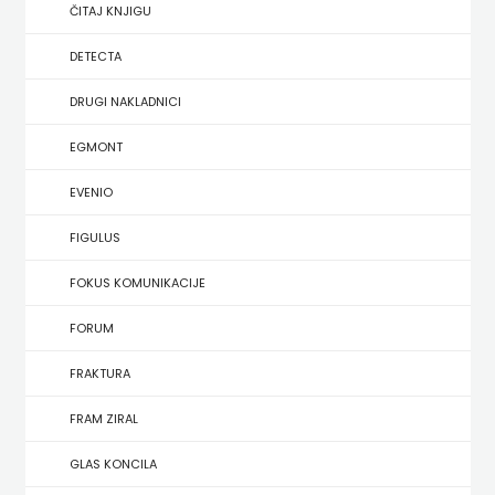
SREDNJU
ČITAJ KNJIGU
SECONDARY
UDŽBENICI ZA SREDNJU ŠKOLU
PRIRUČNICI
BUDILNIK
ŠKOLU
GALERIJA
DETECTA
TEACHER'S
PUBLICISTIKA
IZDAVAŠTVO
DRUGI NAKLADNICI
FAQ
RESOURCES
RJEČNICI
BUYBOOK
EGMONT
UDŽBENICI-
DOWNLOAD
SLIKOVNICE
ČITAJ
EVENIO
DODATNO
KOŠARICA
STUDIJE,
KNJIGU
FIGULUS
ANALIZE,
DETECTA
NASTAVNICI
FOKUS KOMUNIKACIJE
OGLEDI,
DRUGI
FORUM
KRONOLOGIJE
NAKLADNICI
FRAKTURA
SVEUČILIŠNI
EGMONT
FRAM ZIRAL
UDŽBENICI
EVENIO
GLAS KONCILA