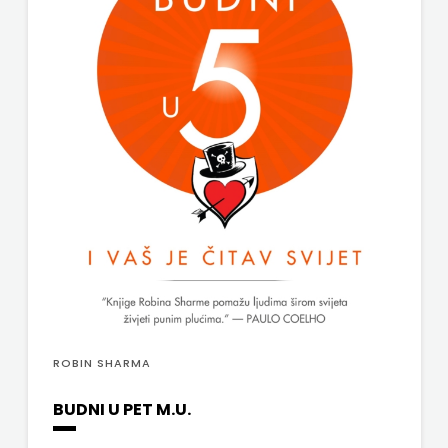
j.d.o.o.
SONJA
ŠKOBIĆ
STEP
BY
STEP
STILUS
SYNOPSIS
ŠARENI
ROBIN SHARMA
DUĆAN
BUDNI U PET M.U.
ŠKOLSKA