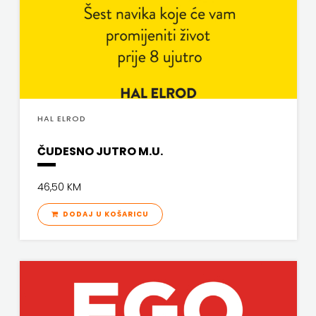
FREE
U
HNŽ
V.B.Z.
HAL ELROD
VERBUM
ČUDESNO JUTRO M.U.
VORTO
46,50 KM
PALABRA
DODAJ U KOŠARICU
ZNANJE