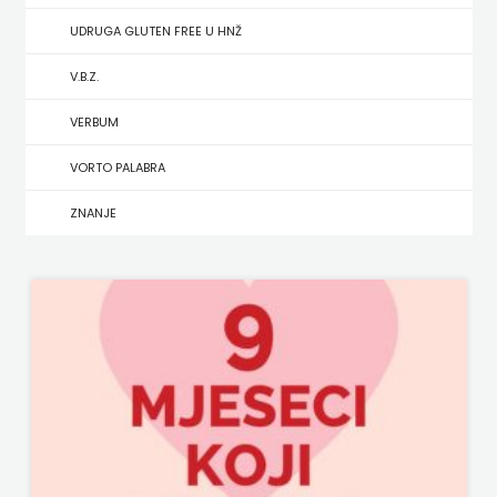
UDRUGA GLUTEN FREE U HNŽ
MATE
V.B.Z.
NAKLADA
VERBUM
NEPTUN
VORTO PALABRA
NAKLADA
ZNANJE
OCEANMORE
Naklada
Rocky
NAKLADA
SLAP
NAKLADA