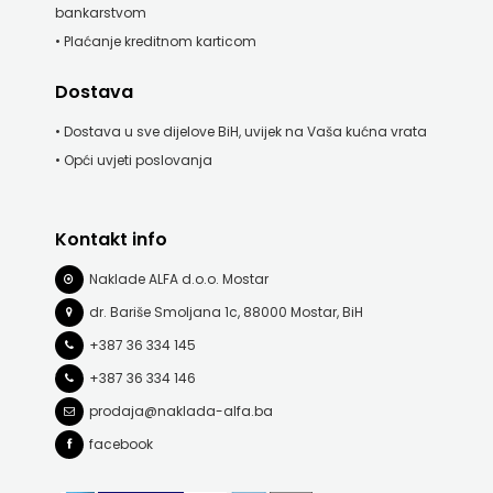
bankarstvom
• Plaćanje kreditnom karticom
Dostava
• Dostava u sve dijelove BiH, uvijek na Vaša kućna vrata
• Opći uvjeti poslovanja
Kontakt info
Naklade ALFA d.o.o. Mostar
dr. Bariše Smoljana 1c, 88000 Mostar, BiH
+387 36 334 145
+387 36 334 146
prodaja@naklada-alfa.ba
facebook