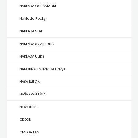
NAKLADA OCEANMORE
ZRINSKI
Naklada Rocky
KNJIGE
NAKLADA SLAP
NA
NAKLADA SV.ANTUNA
ENGLESKOM
NAKLADA ULIKS
JEZIKU
NARODNA KNJIŽNICA HNŽ/K
KNJIŽEVNA
NAŠA DJECA
ZAKLADA
NAŠA OGNJIŠTA
FRA
NOVOTEKS
GRGO
ODEON
MARTIĆ
OMEGA LAN