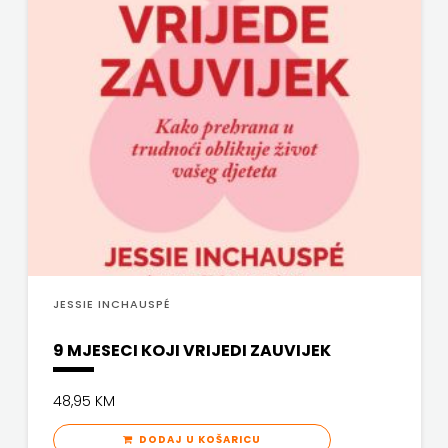
SV.ANTUNA
NAKLADA
ULIKS
NARODNA
KNJIŽNICA
HNŽ/K
NAŠA
DJECA
JESSIE INCHAUSPÉ
NAŠA
9 MJESECI KOJI VRIJEDI ZAUVIJEK
OGNJIŠTA
48,95 KM
NOVOTEKS
DODAJ U KOŠARICU