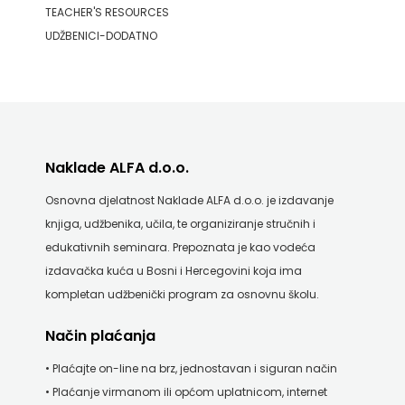
TEACHER'S RESOURCES
UDŽBENICI-DODATNO
Naklade ALFA d.o.o.
Osnovna djelatnost Naklade ALFA d.o.o. je izdavanje
knjiga, udžbenika, učila, te organiziranje stručnih i
edukativnih seminara. Prepoznata je kao vodeća
izdavačka kuća u Bosni i Hercegovini koja ima
kompletan udžbenički program za osnovnu školu.
Način plaćanja
• Plaćajte on-line na brz, jednostavan i siguran način
• Plaćanje virmanom ili općom uplatnicom, internet