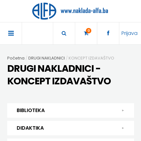
×
POČETNA
0
Prijava
AKCIJA
Početna
DRUGI NAKLADNICI
KONCEPT IZDAVAŠTVO
TRAJNO
DRUGI NAKLADNICI -
SNIŽENO
KONCEPT IZDAVAŠTVO
BIBLIOTEKA
DJEČJA
DIDAKTIKA
BIBLIOTEKA
KNJIŽEVNOST
DIDAKTIKA
UDŽBENICI
DJEČJA KNJIŽEVNOST
DIDAKTIKA
KUHARICE
ENGLESKI
KUHARICE
DODATNI
EXPRESS