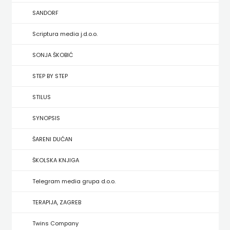
HRVATSKA
SANDORF
MLADINSKA
Scriptura media j.d.o.o.
KNJIGA
SONJA ŠKOBIĆ
STEP BY STEP
MOZAIK
STILUS
MOZAIK
SYNOPSIS
KNJIGA
ŠARENI DUĆAN
NAKLADA
ŠKOLSKA KNJIGA
BEGEN
Telegram media grupa d.o.o.
NAKLADA
TERAPIJA, ZAGREB
BENEDIKTA
Twins Company
NAKLADA