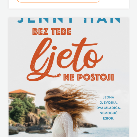
ODEON
OMEGA
LAN
Pearson
PLANET
ZOE
PLANETOPIJA
PLANJAX
KOMERC
POETIKA
POPULUS