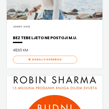
PROFIL
PULS
JENNY HAN
RADIOTELEVIZIJA
BEZ TEBE LJETO NE POSTOJI M.U.
HERCEG-
48,50 KM
BOSNE
DODAJ U KOŠARICU
ROCKMARK
SALESIANA
SANDORF
Scriptura
media