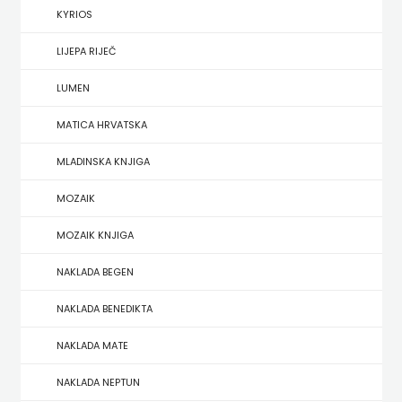
KYRIOS
HERCEG
LIJEPA RIJEČ
STJEPAN
LUMEN
KOSAČA
MATICA HRVATSKA
HENA
MLADINSKA KNJIGA
COM
MOZAIK
Hrvatska
MOZAIK KNJIGA
sveučilišna
NAKLADA BEGEN
naklada
NAKLADA BENEDIKTA
JELENA
NAKLADA MATE
ROZIĆ
NAKLADA NEPTUN
KATARINA