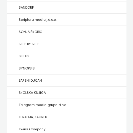
HRVATSKA
SANDORF
MLADINSKA
Scriptura media j.d.o.o.
KNJIGA
SONJA ŠKOBIĆ
STEP BY STEP
MOZAIK
STILUS
MOZAIK
SYNOPSIS
KNJIGA
ŠARENI DUĆAN
NAKLADA
ŠKOLSKA KNJIGA
BEGEN
Telegram media grupa d.o.o.
NAKLADA
TERAPIJA, ZAGREB
BENEDIKTA
Twins Company
NAKLADA