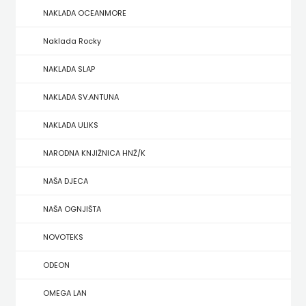
NAKLADA OCEANMORE
ZRINSKI
Naklada Rocky
KNJIGE
NAKLADA SLAP
NA
NAKLADA SV.ANTUNA
ENGLESKOM
NAKLADA ULIKS
JEZIKU
NARODNA KNJIŽNICA HNŽ/K
KNJIŽEVNA
NAŠA DJECA
ZAKLADA
NAŠA OGNJIŠTA
FRA
NOVOTEKS
GRGO
ODEON
MARTIĆ
OMEGA LAN