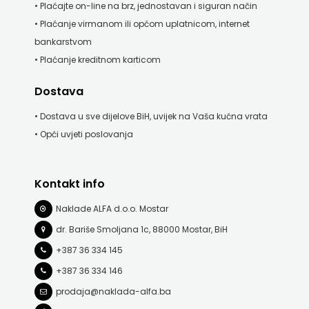
• Plaćajte on-line na brz, jednostavan i siguran način
j.d.o.o.
• Plaćanje virmanom ili općom uplatnicom, internet
SONJA
bankarstvom
• Plaćanje kreditnom karticom
ŠKOBIĆ
Dostava
STEP
• Dostava u sve dijelove BiH, uvijek na Vaša kućna vrata
BY
• Opći uvjeti poslovanja
STEP
STILUS
Kontakt info
Naklade ALFA d.o.o. Mostar
SYNOPSIS
dr. Bariše Smoljana 1c, 88000 Mostar, BiH
ŠARENI
+387 36 334 145
DUĆAN
+387 36 334 146
prodaja@naklada-alfa.ba
ŠKOLSKA