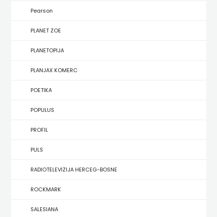
KONCEPT
Pearson
IZADAVAŠTVO
PLANET ZOE
KONCEPT
PLANETOPIJA
IZDAVAŠTVO
PLANJAX KOMERC
KRŠĆANSKA
POETIKA
SADAŠNJOST
POPULUS
KYRIOS
PROFIL
LIJEPA
PULS
RIJEČ
RADIOTELEVIZIJA HERCEG-BOSNE
LUMEN
ROCKMARK
MATICA
SALESIANA