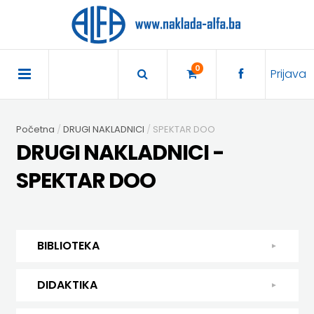
×
POČETNA
0
Prijava
AKCIJA
Početna
DRUGI NAKLADNICI
SPEKTAR DOO
TRAJNO
DRUGI NAKLADNICI -
SNIŽENO
SPEKTAR DOO
BIBLIOTEKA
DJEČJA
DIDAKTIKA
BIBLIOTEKA
KNJIŽEVNOST
DIDAKTIKA
UDŽBENICI
DJEČJA KNJIŽEVNOST
DIDAKTIKA
KUHARICE
ENGLESKI
KUHARICE
DODATNI
EXPRESS