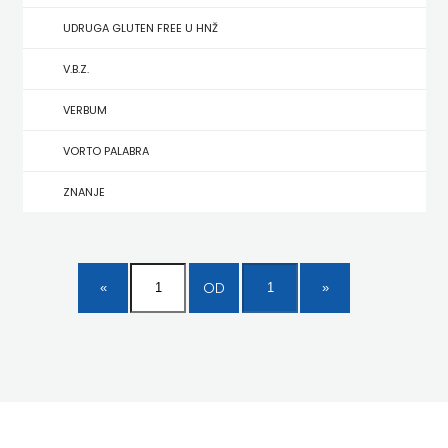
UDRUGA GLUTEN FREE U HNŽ
MATE
V.B.Z.
NAKLADA
VERBUM
NEPTUN
VORTO PALABRA
NAKLADA
ZNANJE
OCEANMORE
Naklada
OD
Rocky
NAKLADA
SLAP
NAKLADA