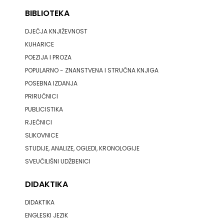
SV.ANTUNA
BIBLIOTEKA
NAKLADA
DJEČJA KNJIŽEVNOST
KUHARICE
ULIKS
POEZIJA I PROZA
NARODNA
POPULARNO - ZNANSTVENA I STRUČNA KNJIGA
POSEBNA IZDANJA
KNJIŽNICA
PRIRUČNICI
PUBLICISTIKA
HNŽ/K
RJEČNICI
NAŠA
SLIKOVNICE
STUDIJE, ANALIZE, OGLEDI, KRONOLOGIJE
DJECA
SVEUČILIŠNI UDŽBENICI
NAŠA
DIDAKTIKA
OGNJIŠTA
DIDAKTIKA
NOVOTEKS
ENGLESKI JEZIK