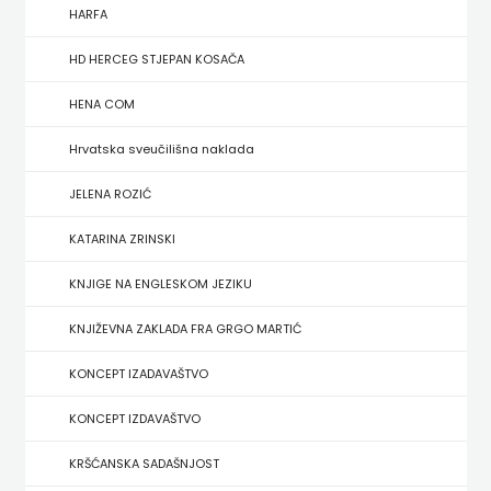
FIGULUS
HARFA
FOKUS
HD HERCEG STJEPAN KOSAČA
KOMUNIKACIJE
HENA COM
FORUM
Hrvatska sveučilišna naklada
FRAKTURA
JELENA ROZIĆ
KATARINA ZRINSKI
FRAM
KNJIGE NA ENGLESKOM JEZIKU
ZIRAL
KNJIŽEVNA ZAKLADA FRA GRGO MARTIĆ
GLAS
KONCEPT IZADAVAŠTVO
KONCILA
KONCEPT IZDAVAŠTVO
HARFA
KRŠĆANSKA SADAŠNJOST
HD