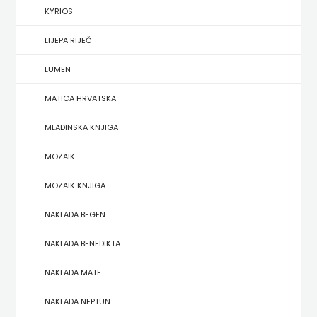
KYRIOS
HERCEG
LIJEPA RIJEČ
STJEPAN
LUMEN
KOSAČA
MATICA HRVATSKA
HENA
MLADINSKA KNJIGA
COM
MOZAIK
Hrvatska
MOZAIK KNJIGA
sveučilišna
NAKLADA BEGEN
naklada
NAKLADA BENEDIKTA
JELENA
NAKLADA MATE
ROZIĆ
NAKLADA NEPTUN
KATARINA