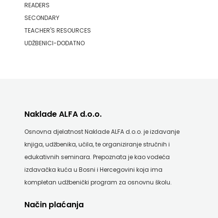
READERS
SECONDARY
PROFIL
TEACHER'S RESOURCES
PULS
UDŽBENICI-DODATNO
RADIOTELEVIZIJA
HERCEG-
BOSNE
Naklade ALFA d.o.o.
ROCKMARK
Osnovna djelatnost Naklade ALFA d.o.o. je izdavanje
SALESIANA
knjiga, udžbenika, učila, te organiziranje stručnih i
edukativnih seminara. Prepoznata je kao vodeća
SANDORF
izdavačka kuća u Bosni i Hercegovini koja ima
Scriptura
kompletan udžbenički program za osnovnu školu.
media
Način plaćanja