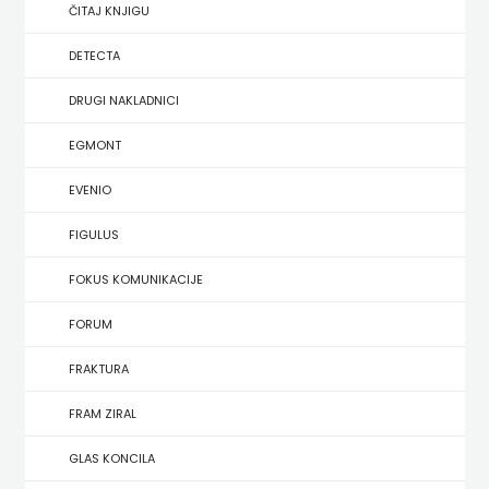
SREDNJU
ČITAJ KNJIGU
SECONDARY
UDŽBENICI ZA SREDNJU ŠKOLU
PRIRUČNICI
BUDILNIK
ŠKOLU
GALERIJA
DETECTA
TEACHER'S
PUBLICISTIKA
IZDAVAŠTVO
DRUGI NAKLADNICI
FAQ
RESOURCES
RJEČNICI
BUYBOOK
EGMONT
UDŽBENICI-
DOWNLOAD
SLIKOVNICE
ČITAJ
EVENIO
DODATNO
KOŠARICA
STUDIJE,
KNJIGU
FIGULUS
ANALIZE,
DETECTA
NASTAVNICI
FOKUS KOMUNIKACIJE
OGLEDI,
DRUGI
FORUM
KRONOLOGIJE
NAKLADNICI
FRAKTURA
SVEUČILIŠNI
EGMONT
FRAM ZIRAL
UDŽBENICI
EVENIO
GLAS KONCILA