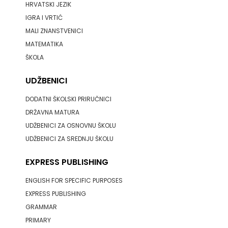
HRVATSKI JEZIK
ODEON
IGRA I VRTIĆ
MALI ZNANSTVENICI
OMEGA
MATEMATIKA
LAN
ŠKOLA
Pearson
UDŽBENICI
PLANET
DODATNI ŠKOLSKI PRIRUČNICI
DRŽAVNA MATURA
ZOE
UDŽBENICI ZA OSNOVNU ŠKOLU
UDŽBENICI ZA SREDNJU ŠKOLU
PLANETOPIJA
EXPRESS PUBLISHING
PLANJAX
ENGLISH FOR SPECIFIC PURPOSES
KOMERC
EXPRESS PUBLISHING
POETIKA
GRAMMAR
PRIMARY
POPULUS