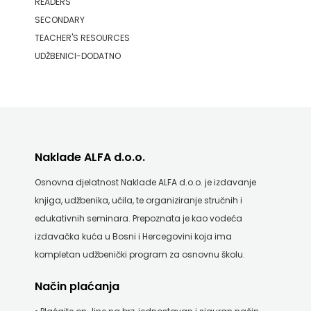
READERS
SECONDARY
TEACHER'S RESOURCES
UDŽBENICI-DODATNO
Naklade ALFA d.o.o.
Osnovna djelatnost Naklade ALFA d.o.o. je izdavanje
knjiga, udžbenika, učila, te organiziranje stručnih i
edukativnih seminara. Prepoznata je kao vodeća
izdavačka kuća u Bosni i Hercegovini koja ima
kompletan udžbenički program za osnovnu školu.
Način plaćanja