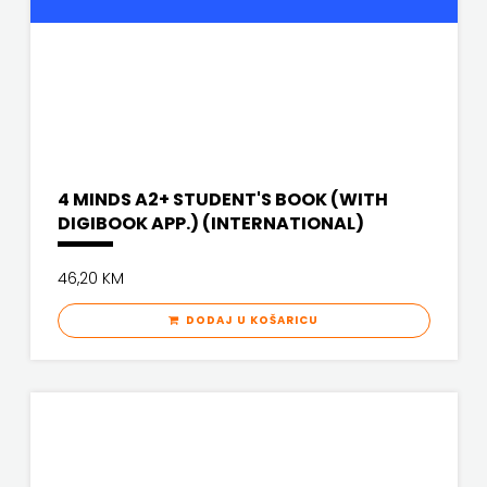
PROFIL
PULS
RADIOTELEVIZIJA
HERCEG-
4 MINDS A2+ STUDENT'S BOOK (WITH
DIGIBOOK APP.) (INTERNATIONAL)
BOSNE
ROCKMARK
46,20 KM
SALESIANA
DODAJ U KOŠARICU
SANDORF
Scriptura
media