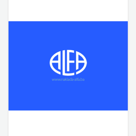
PLANJAX KOMERC
HRVATSKA
POETIKA
MLADINSKA
POPULUS
KNJIGA
PROFIL
MOZAIK
PULS
MOZAIK
RADIOTELEVIZIJA HERCEG-BOSNE
KNJIGA
ROCKMARK
NAKLADA
SALESIANA
BEGEN
SANDORF
NAKLADA
Scriptura media j.d.o.o.
BENEDIKTA
SONJA ŠKOBIĆ
NAKLADA