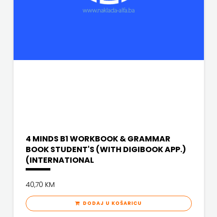
FREE
U
HNŽ
V.B.Z.
VERBUM
VORTO
4 MINDS B1 WORKBOOK & GRAMMAR
PALABRA
BOOK STUDENT'S (WITH DIGIBOOK APP.)
(INTERNATIONAL
ZNANJE
40,70 KM
DODAJ U KOŠARICU