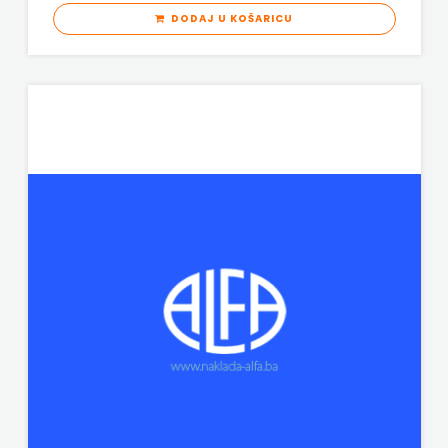
DODAJ U KOŠARICU
ODEON
OMEGA
LAN
Pearson
PLANET
ZOE
PLANETOPIJA
PLANJAX
KOMERC
POETIKA
POPULUS