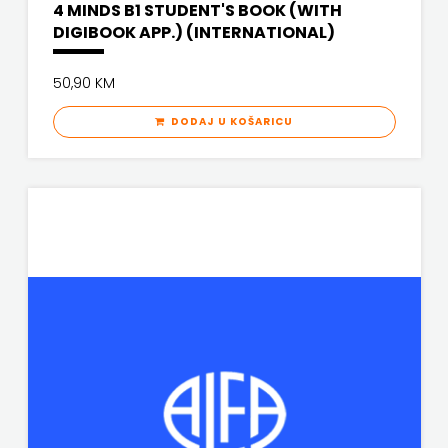
4 MINDS B1 STUDENT'S BOOK (WITH
KNJIGA
DIGIBOOK APP.) (INTERNATIONAL)
Telegram
50,90 KM
media
DODAJ U KOŠARICU
grupa
d.o.o.
TERAPIJA,
ZAGREB
Twins
Company
UDRUGA
GLUTEN