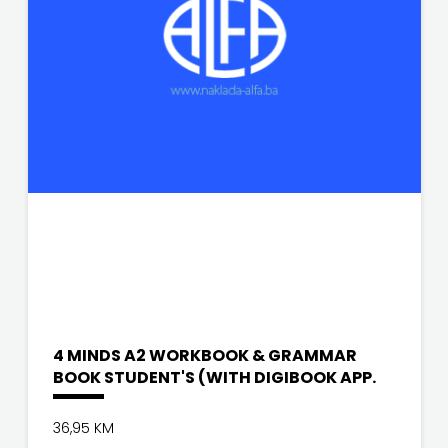
SV.ANTUNA
VORTO PALABRA
NAKLADA
ZNANJE
ULIKS
NARODNA
KNJIŽNICA
HNŽ/K
NAŠA
DJECA
NAŠA
4 MINDS A2 WORKBOOK & GRAMMAR
BOOK STUDENT'S (WITH DIGIBOOK APP.
OGNJIŠTA
36,95 KM
NOVOTEKS