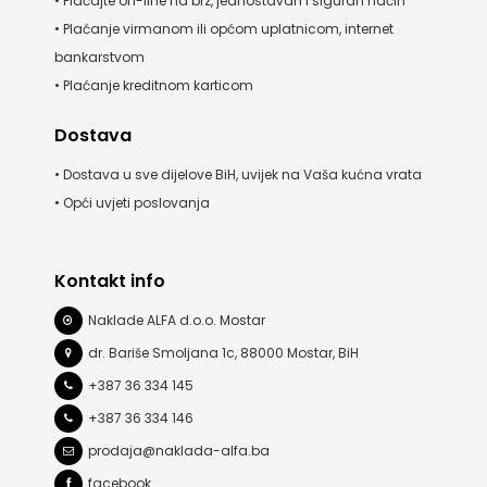
• Plaćajte on-line na brz, jednostavan i siguran način
• Plaćanje virmanom ili općom uplatnicom, internet
bankarstvom
• Plaćanje kreditnom karticom
Dostava
• Dostava u sve dijelove BiH, uvijek na Vaša kućna vrata
• Opći uvjeti poslovanja
Kontakt info
Naklade ALFA d.o.o. Mostar
dr. Bariše Smoljana 1c, 88000 Mostar, BiH
+387 36 334 145
+387 36 334 146
prodaja@naklada-alfa.ba
facebook