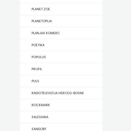
KONCEPT
PLANET ZOE
IZADAVAŠTVO
PLANETOPIJA
KONCEPT
PLANJAX KOMERC
IZDAVAŠTVO
POETIKA
KRŠĆANSKA
POPULUS
SADAŠNJOST
PROFIL
KYRIOS
PULS
LIJEPA
RADIOTELEVIZIJA HERCEG-BOSNE
RIJEČ
ROCKMARK
LUMEN
SALESIANA
MATICA
SANDORF