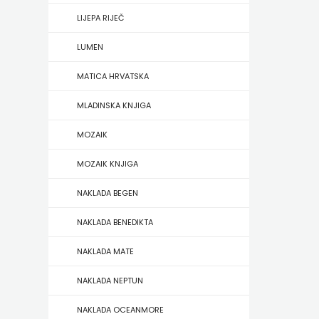
HERCEG
LIJEPA RIJEČ
STJEPAN
LUMEN
KOSAČA
MATICA HRVATSKA
MLADINSKA KNJIGA
HENA
MOZAIK
COM
MOZAIK KNJIGA
Hrvatska
NAKLADA BEGEN
sveučilišna
NAKLADA BENEDIKTA
naklada
NAKLADA MATE
JELENA
NAKLADA NEPTUN
ROZIĆ
NAKLADA OCEANMORE
KATARINA