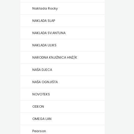
Naklada Rocky
ZRINSKI
NAKLADA SLAP
KNJIGE
NAKLADA SV.ANTUNA
NA
NAKLADA ULIKS
ENGLESKOM
NARODNA KNJIŽNICA HNŽ/K
JEZIKU
NAŠA DJECA
KNJIŽEVNA
NAŠA OGNJIŠTA
ZAKLADA
NOVOTEKS
FRA
ODEON
GRGO
OMEGA LAN
MARTIĆ
Pearson