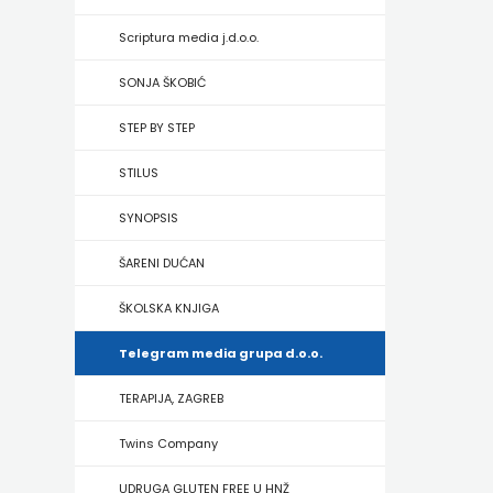
HRVATSKA
Scriptura media j.d.o.o.
MLADINSKA
SONJA ŠKOBIĆ
KNJIGA
STEP BY STEP
MOZAIK
STILUS
MOZAIK
SYNOPSIS
KNJIGA
ŠARENI DUĆAN
NAKLADA
ŠKOLSKA KNJIGA
BEGEN
Telegram media grupa d.o.o.
NAKLADA
TERAPIJA, ZAGREB
BENEDIKTA
Twins Company
NAKLADA
UDRUGA GLUTEN FREE U HNŽ