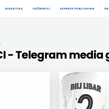
DIDAKTIKA
UDŽBENICI
EXPRESS PUBLISHING
DR
.
 - Telegram media g