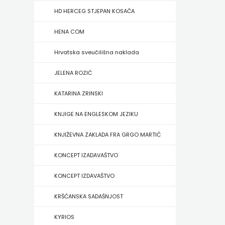
FIGULUS
HD HERCEG STJEPAN KOSAČA
FOKUS
HENA COM
KOMUNIKACIJE
Hrvatska sveučilišna naklada
FORUM
JELENA ROZIĆ
FRAKTURA
KATARINA ZRINSKI
FRAM
KNJIGE NA ENGLESKOM JEZIKU
ZIRAL
KNJIŽEVNA ZAKLADA FRA GRGO MARTIĆ
GLAS
KONCEPT IZADAVAŠTVO
KONCILA
KONCEPT IZDAVAŠTVO
HARFA
KRŠĆANSKA SADAŠNJOST
HD
KYRIOS