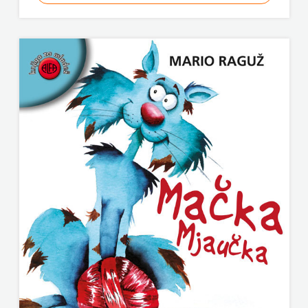
KNJIGA
Telegram
media
grupa
d.o.o.
TERAPIJA,
ZAGREB
Twins
Company
UDRUGA
GLUTEN