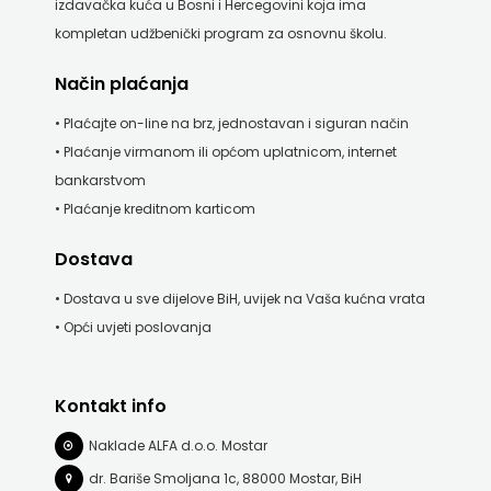
izdavačka kuća u Bosni i Hercegovini koja ima
kompletan udžbenički program za osnovnu školu.
Način plaćanja
• Plaćajte on-line na brz, jednostavan i siguran način
• Plaćanje virmanom ili općom uplatnicom, internet
bankarstvom
• Plaćanje kreditnom karticom
Dostava
• Dostava u sve dijelove BiH, uvijek na Vaša kućna vrata
• Opći uvjeti poslovanja
Kontakt info
Naklade ALFA d.o.o. Mostar
dr. Bariše Smoljana 1c, 88000 Mostar, BiH