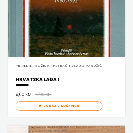
SV.ANTUNA
NAKLADA
ULIKS
NARODNA
KNJIŽNICA
HNŽ/K
PRIREDILI: BOŽIDAR PETRAČ I VLADO PANDŽIĆ
NAŠA
HRVATSKA LAĐA I
DJECA
9,60 KM
12,00 KM
NAŠA
DODAJ U KOŠARICU
OGNJIŠTA
NOVOTEKS