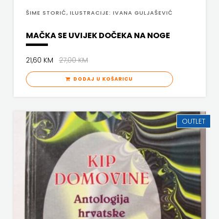
ŠIME STORIĆ, ILUSTRACIJE: IVANA GULJAŠEVIĆ
PROFIL
MAČKA SE UVIJEK DOČEKA NA NOGE
PULS
RADIOTELEVIZIJA
21,60 KM
27,00 KM
DODAJ U KOŠARICU
HERCEG-
BOSNE
OUTLET
ROCKMARK
SALESIANA
SANDORF
Scriptura
media