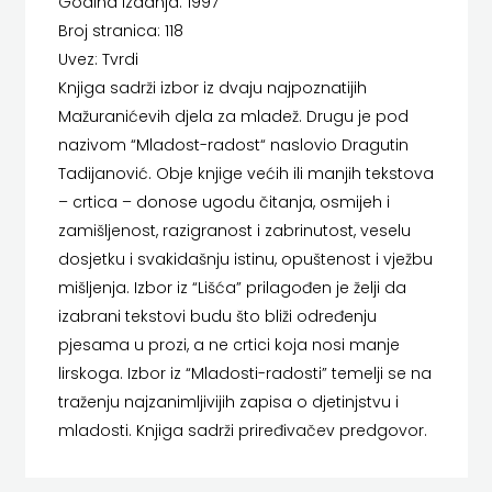
Godina izdanja: 1997
LUMEN
HERCEG
Broj stranica: 118
Uvez: Tvrdi
MATICA HRVATSKA
STJEPAN
Knjiga sadrži izbor iz dvaju najpoznatijih
MLADINSKA KNJIGA
Mažuranićevih djela za mladež. Drugu je pod
KOSAČA
nazivom “Mladost-radost“ naslovio Dragutin
MOZAIK
HENA
Tadijanović. Obje knjige većih ili manjih tekstova
– crtica – donose ugodu čitanja, osmijeh i
MOZAIK KNJIGA
COM
zamišljenost, razigranost i zabrinutost, veselu
NAKLADA BEGEN
Hrvatska
dosjetku i svakidašnju istinu, opuštenost i vježbu
mišljenja. Izbor iz “Lišća” prilagođen je želji da
NAKLADA BENEDIKTA
sveučilišna
izabrani tekstovi budu što bliži određenju
NAKLADA MATE
pjesama u prozi, a ne crtici koja nosi manje
naklada
lirskoga. Izbor iz “Mladosti-radosti” temelji se na
NAKLADA NEPTUN
JELENA
traženju najzanimljivijih zapisa o djetinjstvu i
NAKLADA OCEANMORE
mladosti. Knjiga sadrži priređivačev predgovor.
ROZIĆ
Naklada Rocky
KATARINA