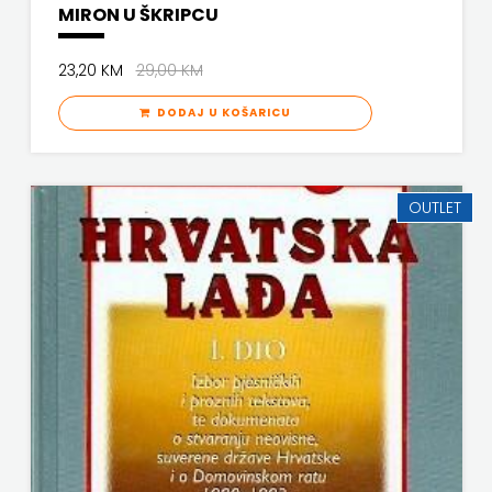
MIRON U ŠKRIPCU
VERBUM
MATE
23,20 KM
29,00 KM
VORTO PALABRA
NAKLADA
DODAJ U KOŠARICU
ZNANJE
NEPTUN
NAKLADA
OUTLET
OCEANMORE
Naklada
Rocky
NAKLADA
SLAP
NAKLADA