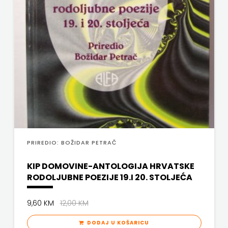
j.d.o.o.
SONJA
ŠKOBIĆ
STEP
BY
STEP
STILUS
PRIREDIO: BOŽIDAR PETRAČ
SYNOPSIS
KIP DOMOVINE-ANTOLOGIJA HRVATSKE
RODOLJUBNE POEZIJE 19.I 20. STOLJEĆA
ŠARENI
DUĆAN
9,60 KM
12,00 KM
ŠKOLSKA
DODAJ U KOŠARICU