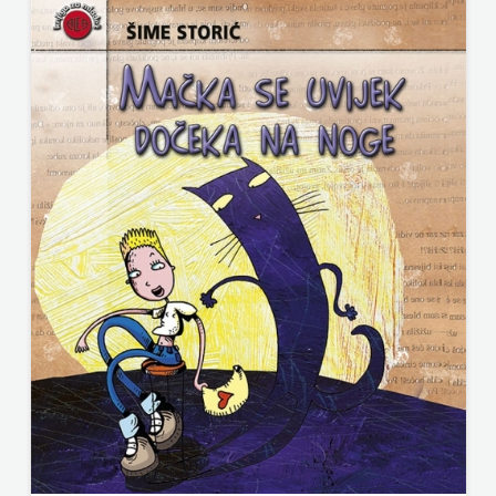
ODEON
OMEGA
LAN
Pearson
PLANET
ZOE
PLANETOPIJA
PLANJAX
KOMERC
POETIKA
POPULUS