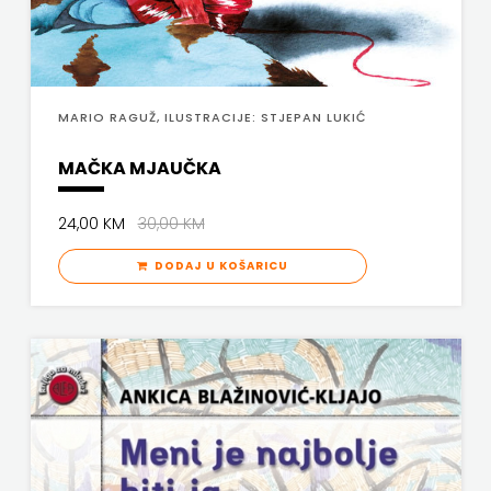
FREE
U
MARIO RAGUŽ, ILUSTRACIJE: STJEPAN LUKIĆ
HNŽ
MAČKA MJAUČKA
V.B.Z.
24,00 KM
30,00 KM
VERBUM
DODAJ U KOŠARICU
VORTO
PALABRA
ZNANJE