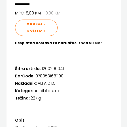
FIGULUS
HENA COM
MPC: 8,00 KM
10,00 KM
FOKUS
Hrvatska sveučilišna naklada
DODAJ U
KOMUNIKACIJE
JELENA ROZIĆ
KOŠARICU
FORUM
KATARINA ZRINSKI
Besplatna dostava za narudžbe iznad 50 KM!
FRAKTURA
KNJIGE NA ENGLESKOM JEZIKU
FRAM
KNJIŽEVNA ZAKLADA FRA GRGO MARTIĆ
Šifra artikla:
1200200041
ZIRAL
KONCEPT IZADAVAŠTVO
BarCode:
9789531681100
Nakladnik:
ALFA D.D.
GLAS
KONCEPT IZDAVAŠTVO
Kategorija:
biblioteka
Težina:
227 g
KONCILA
KRŠĆANSKA SADAŠNJOST
KYRIOS
HARFA
Opis
LIJEPA RIJEČ
HD