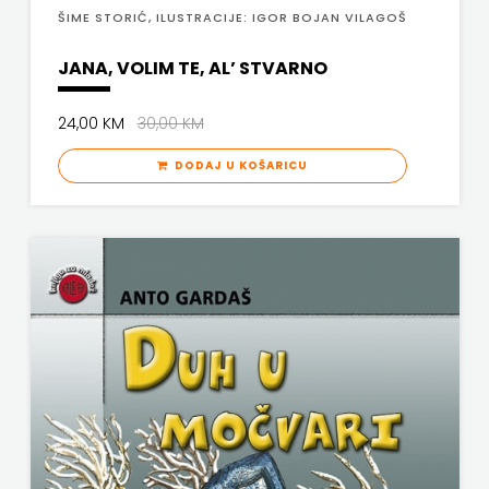
ŠIME STORIĆ, ILUSTRACIJE: IGOR BOJAN VILAGOŠ
PROFIL
JANA, VOLIM TE, AL’ STVARNO
PULS
24,00 KM
30,00 KM
RADIOTELEVIZIJA
DODAJ U KOŠARICU
HERCEG-
BOSNE
ROCKMARK
SALESIANA
SANDORF
Scriptura
media