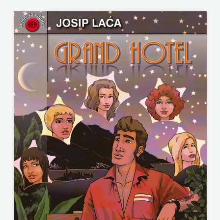
KNJIGA
Telegram
media
grupa
d.o.o.
TERAPIJA,
ZAGREB
Twins
Company
UDRUGA
GLUTEN