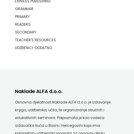
EXPRESS PUBLISHING
GRAMMAR
PRIMARY
READERS
SECONDARY
TEACHER'S RESOURCES
UDŽBENICI-DODATNO
Naklade ALFA d.o.o.
Osnovna djelatnost Naklade ALFA d.o.o. je izdavanje
knjiga, udžbenika, učila, te organiziranje stručnih i
edukativnih seminara. Prepoznata je kao vodeća
izdavačka kuća u Bosni i Hercegovini koja ima
kompletan udžbenički program za osnovnu školu.