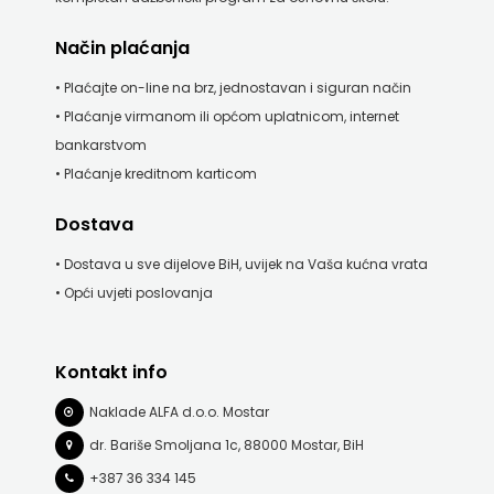
Način plaćanja
• Plaćajte on-line na brz, jednostavan i siguran način
• Plaćanje virmanom ili općom uplatnicom, internet
bankarstvom
• Plaćanje kreditnom karticom
Dostava
• Dostava u sve dijelove BiH, uvijek na Vaša kućna vrata
• Opći uvjeti poslovanja
Kontakt info
Naklade ALFA d.o.o. Mostar
dr. Bariše Smoljana 1c, 88000 Mostar, BiH
+387 36 334 145