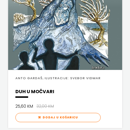
j.d.o.o.
SONJA
ŠKOBIĆ
STEP
BY
STEP
STILUS
ANTO GARDAŠ, ILUSTRACIJE: SVEBOR VIDMAR
SYNOPSIS
DUH U MOČVARI
ŠARENI
25,60 KM
32,00 KM
DUĆAN
DODAJ U KOŠARICU
ŠKOLSKA