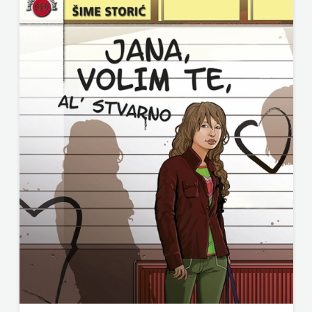
ODEON
OMEGA
LAN
Pearson
PLANET
ZOE
PLANETOPIJA
PLANJAX
KOMERC
POETIKA
POPULUS