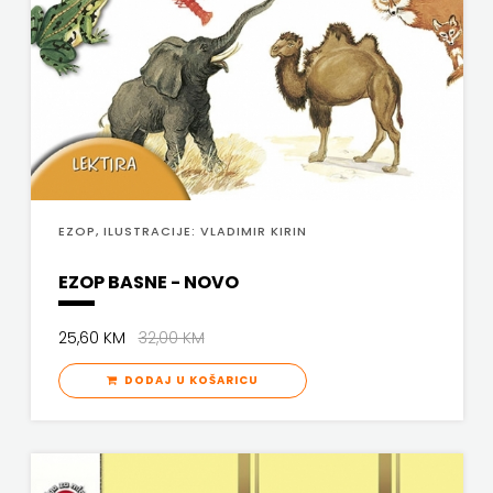
SV.ANTUNA
NAKLADA
ULIKS
NARODNA
KNJIŽNICA
EZOP, ILUSTRACIJE: VLADIMIR KIRIN
HNŽ/K
EZOP BASNE - NOVO
NAŠA
DJECA
25,60 KM
32,00 KM
NAŠA
DODAJ U KOŠARICU
OGNJIŠTA
NOVOTEKS