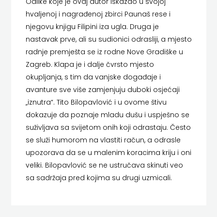
Odlike koje je ovaj autor iskazao u svojoj
HERCEG
hvaljenoj i nagrađenoj zbirci Paunaš rese i
MATICA HRVATSKA
njegovu knjigu Filipini iza ugla. Druga je
STJEPAN
MLADINSKA KNJIGA
nastavak prve, ali su sudionici odrasliji, a mjesto
radnje premješta se iz rodne Nove Gradiške u
KOSAČA
MOZAIK
Zagreb. Klapa je i dalje čvrsto mjesto
HENA
okupljanja, s tim da vanjske događaje i
MOZAIK KNJIGA
avanture sve više zamjenjuju duboki osjećaji
COM
NAKLADA BEGEN
„iznutra“. Tito Bilopavlović i u ovome štivu
Hrvatska
dokazuje da poznaje mladu dušu i uspješno se
NAKLADA BENEDIKTA
suživljava sa svijetom onih koji odrastaju. Često
sveučilišna
NAKLADA MATE
se služi humorom na vlastiti račun, a odrasle
upozorava da se u malenim koracima kriju i oni
naklada
NAKLADA NEPTUN
veliki. Bilopavlović se ne ustručava skinuti veo
JELENA
NAKLADA OCEANMORE
sa sadržaja pred kojima su drugi uzmicali.
ROZIĆ
Naklada Rocky
KATARINA
NAKLADA SLAP