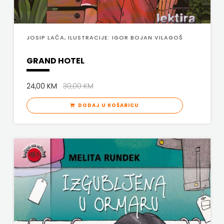
FREE
JOSIP LAĆA, ILUSTRACIJE: IGOR BOJAN VILAGOŠ
U
GRAND HOTEL
HNŽ
V.B.Z.
24,00 KM
30,00 KM
VERBUM
DODAJ U KOŠARICU
VORTO
PALABRA
ZNANJE