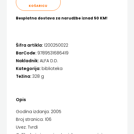
FIGULUS
KOŠARICU
Hrvatska sveučilišna naklada
FOKUS
Besplatna dostava za narudžbe iznad 50 KM!
JELENA ROZIĆ
KOMUNIKACIJE
KATARINA ZRINSKI
FORUM
Šifra artikla:
1200250022
KNJIGE NA ENGLESKOM JEZIKU
BarCode:
9789531686419
FRAKTURA
KNJIŽEVNA ZAKLADA FRA GRGO MARTIĆ
Nakladnik:
ALFA D.D.
FRAM
Kategorija:
biblioteka
KONCEPT IZADAVAŠTVO
Težina:
328 g
ZIRAL
KONCEPT IZDAVAŠTVO
GLAS
KRŠĆANSKA SADAŠNJOST
Opis
KONCILA
KYRIOS
Godina izdanja: 2005
HARFA
Broj stranica: 106
LIJEPA RIJEČ
Uvez: Tvrdi
HD
LUMEN