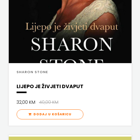
j.d.o.o.
SONJA
ŠKOBIĆ
STEP
BY
STEP
SHARON STONE
STILUS
LIJEPO JE ŽIVJETI DVAPUT
SYNOPSIS
32,00 KM
40,00 KM
ŠARENI
DODAJ U KOŠARICU
DUĆAN
ŠKOLSKA