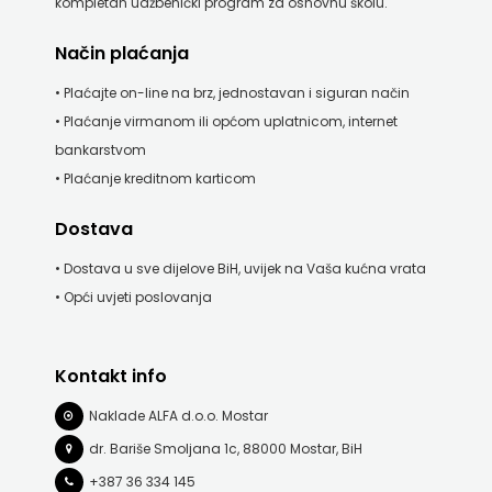
kompletan udžbenički program za osnovnu školu.
Način plaćanja
• Plaćajte on-line na brz, jednostavan i siguran način
• Plaćanje virmanom ili općom uplatnicom, internet
bankarstvom
• Plaćanje kreditnom karticom
Dostava
• Dostava u sve dijelove BiH, uvijek na Vaša kućna vrata
• Opći uvjeti poslovanja
Kontakt info
Naklade ALFA d.o.o. Mostar
dr. Bariše Smoljana 1c, 88000 Mostar, BiH
+387 36 334 145