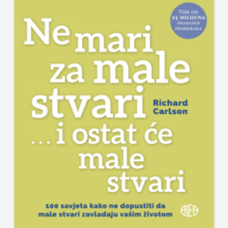
KNJIGA
Telegram
media
grupa
d.o.o.
TERAPIJA,
ZAGREB
Twins
Company
UDRUGA
GLUTEN