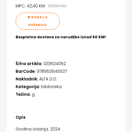
FIGULUS
MPC: 42,40 KM
53,00 KM
Hrvatska sveučilišna naklada
FOKUS
DODAJ U
JELENA ROZIĆ
KOŠARICU
KOMUNIKACIJE
KATARINA ZRINSKI
Besplatna dostava za narudžbe iznad 50 KM!
FORUM
KNJIGE NA ENGLESKOM JEZIKU
FRAKTURA
KNJIŽEVNA ZAKLADA FRA GRGO MARTIĆ
Šifra artikla:
1208124052
FRAM
KONCEPT IZADAVAŠTVO
BarCode:
978953645537
ZIRAL
Nakladnik:
ALFA D.D.
KONCEPT IZDAVAŠTVO
Kategorija:
biblioteka
GLAS
Težina:
g
KRŠĆANSKA SADAŠNJOST
KONCILA
KYRIOS
HARFA
Opis
LIJEPA RIJEČ
HD
Godina izdanja: 2024
LUMEN