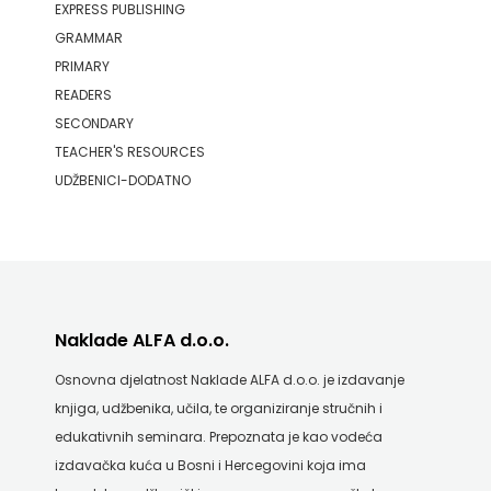
EXPRESS PUBLISHING
GRAMMAR
PRIMARY
READERS
SECONDARY
TEACHER'S RESOURCES
UDŽBENICI-DODATNO
Naklade ALFA d.o.o.
Osnovna djelatnost Naklade ALFA d.o.o. je izdavanje
knjiga, udžbenika, učila, te organiziranje stručnih i
edukativnih seminara. Prepoznata je kao vodeća
izdavačka kuća u Bosni i Hercegovini koja ima