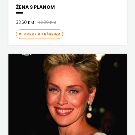
ŽENA S PLANOM
PROFIL
33,60 KM
42,00 KM
PULS
DODAJ U KOŠARICU
RADIOTELEVIZIJA
HERCEG-
BOSNE
ROCKMARK
SALESIANA
SANDORF
Scriptura
media