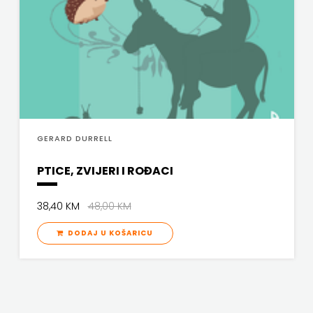
GERARD DURRELL
PTICE, ZVIJERI I ROĐACI
38,40 KM
48,00 KM
DODAJ U KOŠARICU