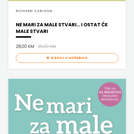
RICHARD CARLSON
FREE
NE MARI ZA MALE STVARI... I OSTAT ĆE
U
MALE STVARI
HNŽ
28,00 KM
35,00 KM
V.B.Z.
DODAJ U KOŠARICU
VERBUM
VORTO
PALABRA
ZNANJE