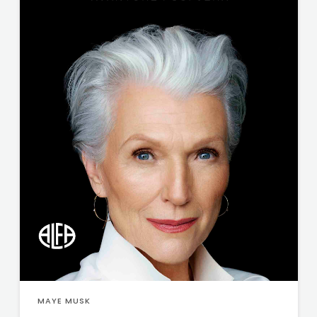
ODEON
OMEGA
LAN
Pearson
PLANET
ZOE
PLANETOPIJA
PLANJAX
KOMERC
POETIKA
MAYE MUSK
POPULUS