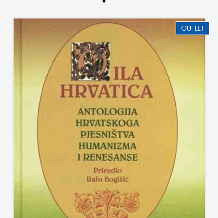
NAKLADA SLAP
ZRINSKI
OUTLET
NAKLADA SV.ANTUNA
KNJIGE
NAKLADA ULIKS
NA
NARODNA KNJIŽNICA HNŽ/K
ENGLESKOM
NAŠA DJECA
JEZIKU
NAŠA OGNJIŠTA
KNJIŽEVNA
NOVOTEKS
ZAKLADA
ODEON
FRA
OMEGA LAN
GRGO
Pearson
MARTIĆ
PLANET ZOE