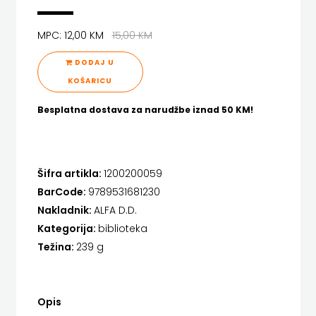
FIGULUS
HENA COM
MPC: 12,00 KM
15,00 KM
FOKUS
Hrvatska sveučilišna naklada
DODAJ U
KOMUNIKACIJE
JELENA ROZIĆ
KOŠARICU
FORUM
KATARINA ZRINSKI
Besplatna dostava za narudžbe iznad 50 KM!
FRAKTURA
KNJIGE NA ENGLESKOM JEZIKU
FRAM
KNJIŽEVNA ZAKLADA FRA GRGO MARTIĆ
Šifra artikla:
1200200059
ZIRAL
KONCEPT IZADAVAŠTVO
BarCode:
9789531681230
Nakladnik:
ALFA D.D.
GLAS
KONCEPT IZDAVAŠTVO
Kategorija:
biblioteka
KONCILA
KRŠĆANSKA SADAŠNJOST
Težina:
239 g
KYRIOS
HARFA
Opis
LIJEPA RIJEČ
HD