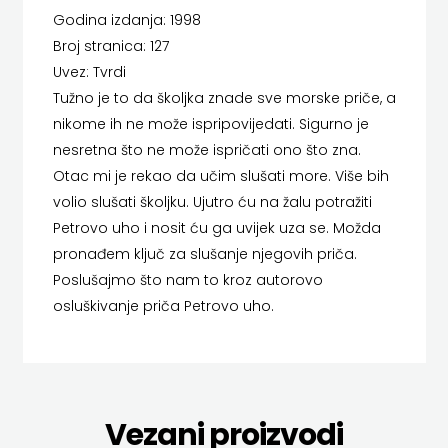
Godina izdanja: 1998
LUMEN
HERCEG
Broj stranica: 127
MATICA HRVATSKA
STJEPAN
Uvez: Tvrdi
Tužno je to da školjka znade sve morske priče, a
MLADINSKA KNJIGA
KOSAČA
nikome ih ne može ispripovijedati. Sigurno je
MOZAIK
nesretna što ne može ispričati ono što zna.
HENA
Otac mi je rekao da učim slušati more. Više bih
MOZAIK KNJIGA
COM
volio slušati školjku. Ujutro ću na žalu potražiti
NAKLADA BEGEN
Petrovo uho i nosit ću ga uvijek uza se. Možda
Hrvatska
pronađem ključ za slušanje njegovih priča.
NAKLADA BENEDIKTA
sveučilišna
Poslušajmo što nam to kroz autorovo
osluškivanje priča Petrovo uho.
NAKLADA MATE
naklada
NAKLADA NEPTUN
JELENA
NAKLADA OCEANMORE
ROZIĆ
Vezani proizvodi
Naklada Rocky
KATARINA