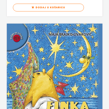
DODAJ U KOŠARICU
VERBUM
MATE
VORTO PALABRA
NAKLADA
ZNANJE
NEPTUN
NAKLADA
OCEANMORE
Naklada
Rocky
NAKLADA
SLAP
NAKLADA