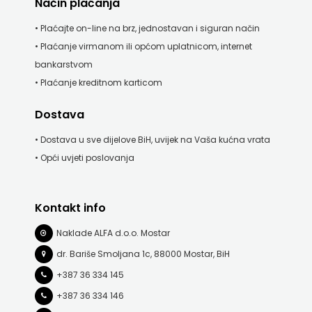
Način plaćanja
• Plaćajte on-line na brz, jednostavan i siguran način
• Plaćanje virmanom ili općom uplatnicom, internet
bankarstvom
• Plaćanje kreditnom karticom
Dostava
• Dostava u sve dijelove BiH, uvijek na Vaša kućna vrata
• Opći uvjeti poslovanja
Kontakt info
Naklade ALFA d.o.o. Mostar
dr. Bariše Smoljana 1c, 88000 Mostar, BiH
+387 36 334 145
+387 36 334 146