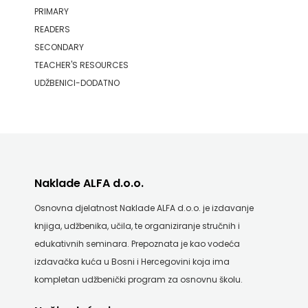
PRIMARY
READERS
SECONDARY
TEACHER'S RESOURCES
UDŽBENICI-DODATNO
Naklade ALFA d.o.o.
Osnovna djelatnost Naklade ALFA d.o.o. je izdavanje
knjiga, udžbenika, učila, te organiziranje stručnih i
edukativnih seminara. Prepoznata je kao vodeća
izdavačka kuća u Bosni i Hercegovini koja ima
kompletan udžbenički program za osnovnu školu.