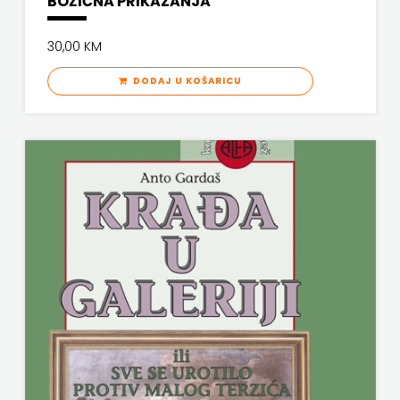
BOŽIĆNA PRIKAZANJA
PROFIL
30,00 KM
PULS
DODAJ U KOŠARICU
RADIOTELEVIZIJA
HERCEG-
BOSNE
ROCKMARK
SALESIANA
SANDORF
Scriptura
media