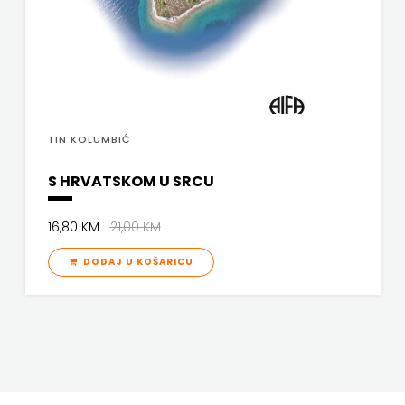
TIN KOLUMBIĆ
S HRVATSKOM U SRCU
16,80 KM
21,00 KM
DODAJ U KOŠARICU