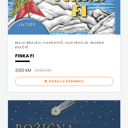
SV.ANTUNA
NAKLADA
ULIKS
NARODNA
MAJA BRAJKO-LIVAKOVIĆ, ILUSTRACIJE: MAGDA
DULČIĆ
KNJIŽNICA
FINKA FI
HNŽ/K
21,60 KM
27,00 KM
NAŠA
DODAJ U KOŠARICU
DJECA
NAŠA
OGNJIŠTA
NOVOTEKS