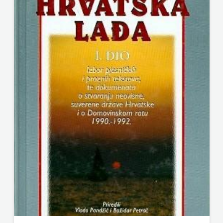
KNJIGA
Telegram
media
grupa
d.o.o.
TERAPIJA,
ZAGREB
Twins
Company
UDRUGA
GLUTEN