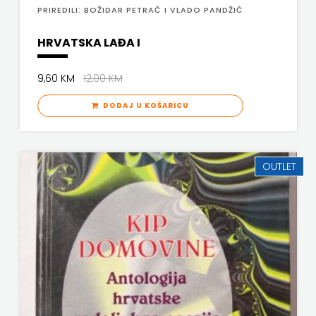
PRIREDILI: BOŽIDAR PETRAČ I VLADO PANDŽIĆ
FREE
HRVATSKA LAĐA I
U
9,60 KM
12,00 KM
HNŽ
DODAJ U KOŠARICU
V.B.Z.
VERBUM
OUTLET
VORTO
PALABRA
ZNANJE