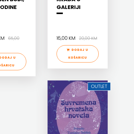
ODINE
GALERIJI
 KM
16,00 KM
65,00
20,00 KM
DODAJ U
DODAJ U
KOŠARICU
OŠARICU
OUTLET