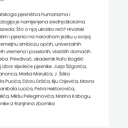
vatskoga pjesništva humanizma i
logija je namijenjena srednjoškolcima
razreda. Što o njoj ukratko reći? Hrvatski
tim i pjesnici na narodnom jeziku u svojoj
 temeljnu simbiozu općih, univerzalnih
ih vremena i posebnih, vlastitih domaćih
reba. Priređivač, akademik Rafo Bogišić
j izbor sljedeće pjesnike: Jurja Šižgorića,
anonca, Marka Marulića, J. Šiška
a Pucića, Džoru Držića, Iliju Crijevića, Mavra
anibala Lucića, Petra Hektorovića,
lića, Mikšu Pelegrinovića, Marina Kabogu,
ike iz Ranjinina zbornika