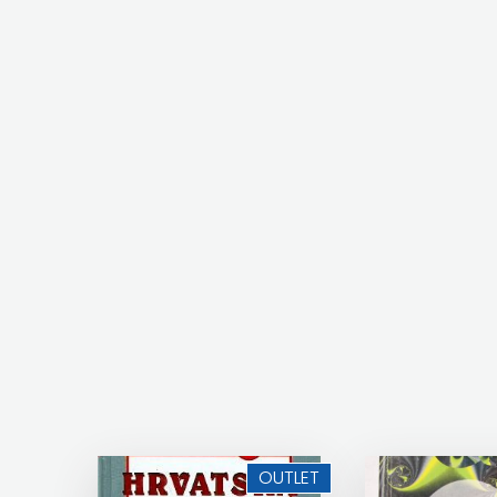
NAKLADA SV.ANTUNA
ZRINSKI
NAKLADA ULIKS
KNJIGE
NARODNA KNJIŽNICA HNŽ/K
NA
NAŠA DJECA
ENGLESKOM
NAŠA OGNJIŠTA
JEZIKU
NOVOTEKS
KNJIŽEVNA
ODEON
ZAKLADA
OMEGA LAN
FRA
Pearson
GRGO
PLANET ZOE
MARTIĆ
OUTLET
PLANETOPIJA