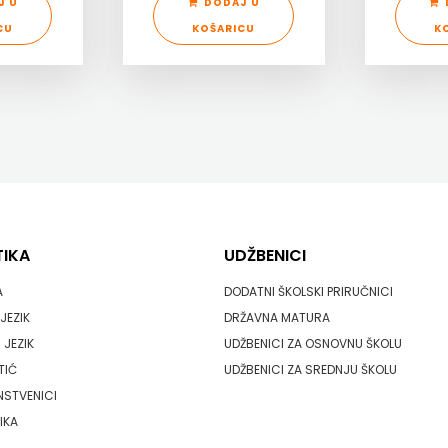
J U
DODAJ U
CU
KOŠARICU
K
TIKA
UDŽBENICI
A
DODATNI ŠKOLSKI PRIRUČNICI
JEZIK
DRŽAVNA MATURA
 JEZIK
UDŽBENICI ZA OSNOVNU ŠKOLU
TIĆ
UDŽBENICI ZA SREDNJU ŠKOLU
NSTVENICI
IKA