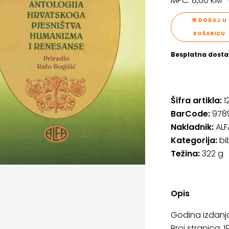
MPC: 8,00 KM
DODAJ U
KOŠARICU
Besplatna dosta
Šifra artikla:
1
BarCode:
978
Nakladnik:
ALF
Kategorija:
bi
Težina:
322 g
Opis
Godina izdanja
Broj stranica: 1