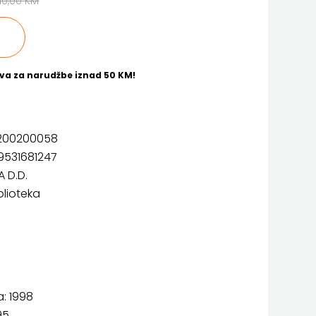
10,00 KM
va za narudžbe iznad 50 KM!
200200058
9531681247
A D.D.
blioteka
: 1998
95