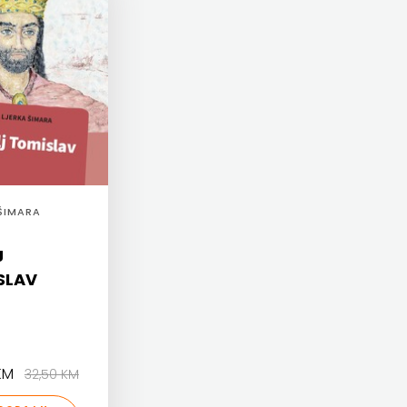
ŠIMARA
J
SLAV
 KM
32,50 KM