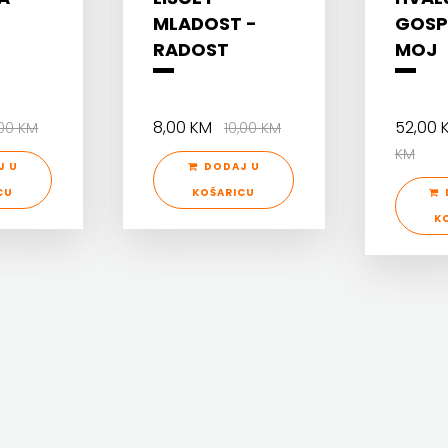
MLADOST -
GOSP
RADOST
MOJ
8,00 KM
52,00
,00 KM
10,00 KM
KM
J U
DODAJ U
CU
KOŠARICU
K