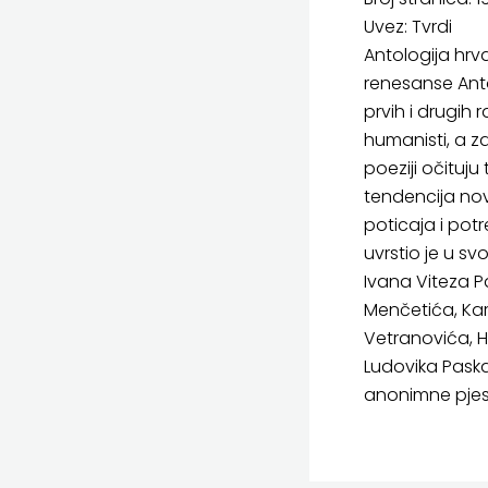
Uvez: Tvrdi
Antologija hr
renesanse Anto
prvih i drugih 
humanisti, a za
poeziji očituju
tendencija nov
poticaja i pot
uvrstio je u svo
Ivana Viteza P
Menčetića, Karl
Vetranovića, H
Ludovika Paska
anonimne pjesn