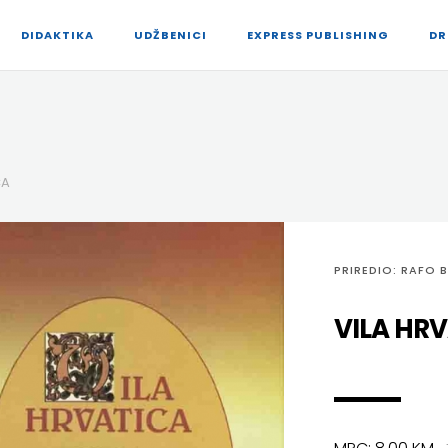
DIDAKTIKA
UDŽBENICI
EXPRESS PUBLISHING
DR
CA
PRIREDIO: RAFO 
VILA HR