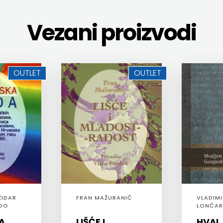
Vezani proizvodi
OUTLET
OUTLET
ŽIDAR
FRAN MAŽURANIĆ
VLADIMI
ADO
LONČAR
BOŽIDAR
A
LIŠĆE I
HVALJ
NEVENK