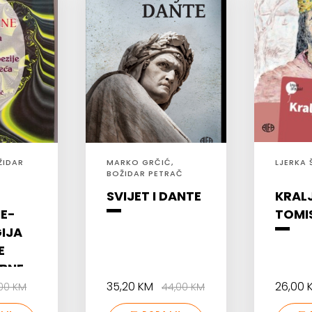
ŽIDAR
MARKO GRČIĆ,
LJERKA 
BOŽIDAR PETRAČ
SVIJET I DANTE
KRAL
E-
TOMI
IJA
E
BNE
.I 20.
35,20 KM
26,00
,00 KM
44,00 KM
A