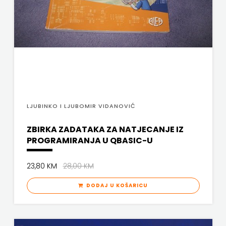
KONCEPT
PLANETOPIJA
IZDAVAŠTVO
PLANJAX KOMERC
KRŠĆANSKA
POETIKA
POPULUS
SADAŠNJOST
PROFIL
KYRIOS
LJUBINKO I LJUBOMIR VIDANOVIĆ
PULS
LIJEPA
ZBIRKA ZADATAKA ZA NATJECANJE IZ
RADIOTELEVIZIJA HERCEG-BOSNE
RIJEČ
PROGRAMIRANJA U QBASIC-U
ROCKMARK
LUMEN
23,80 KM
28,00 KM
SALESIANA
MATICA
DODAJ U KOŠARICU
SANDORF
HRVATSKA
Scriptura media j.d.o.o.
MLADINSKA