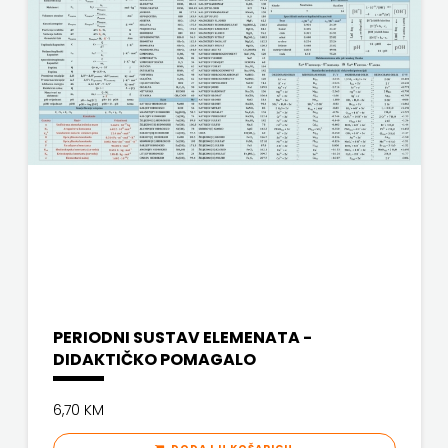
ULIKS
NARODNA
KNJIŽNICA
HNŽ/K
NAŠA
DJECA
NAŠA
OGNJIŠTA
PERIODNI SUSTAV ELEMENATA -
NOVOTEKS
DIDAKTIČKO POMAGALO
ODEON
6,70 KM
OMEGA