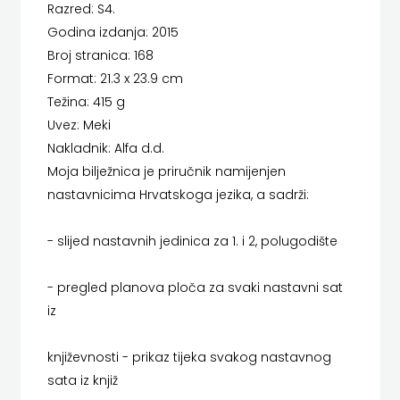
LUMEN
Razred: S4.
KOSAČA
Godina izdanja: 2015
MATICA HRVATSKA
Broj stranica: 168
HENA
Format: 21.3 x 23.9 cm
MLADINSKA KNJIGA
COM
Težina: 415 g
MOZAIK
Uvez: Meki
Hrvatska
Nakladnik: Alfa d.d.
MOZAIK KNJIGA
Moja bilježnica je priručnik namijenjen
sveučilišna
NAKLADA BEGEN
nastavnicima Hrvatskoga jezika, a sadrži:
naklada
NAKLADA BENEDIKTA
- slijed nastavnih jedinica za 1. i 2, polugodište
JELENA
NAKLADA MATE
ROZIĆ
- pregled planova ploča za svaki nastavni sat
NAKLADA NEPTUN
iz
KATARINA
NAKLADA OCEANMORE
književnosti - prikaz tijeka svakog nastavnog
ZRINSKI
Naklada Rocky
sata iz knjiž
KNJIGE