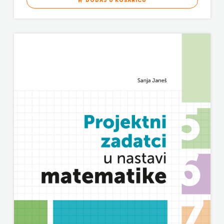
DODAJ U KOŠARICU
LAN
Pearson
PLANET
ZOE
PLANETOPIJA
PLANJAX
KOMERC
POETIKA
POPULUS
PROFIL
PULS