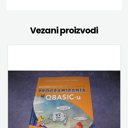
NAKLADA SLAP
NA
NAKLADA SV.ANTUNA
ENGLESKOM
NAKLADA ULIKS
Vezani proizvodi
JEZIKU
NARODNA KNJIŽNICA HNŽ/K
KNJIŽEVNA
NAŠA DJECA
ZAKLADA
NAŠA OGNJIŠTA
FRA
NOVOTEKS
GRGO
ODEON
MARTIĆ
OMEGA LAN
KONCEPT
Pearson
IZADAVAŠTVO
PLANET ZOE