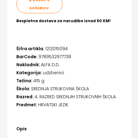
DODAJ U
HENA COM
SVEUČILIŠNI
KOMUNIKACIJE
KOŠARICU
Hrvatska sveučilišna naklada
UDŽBENICI
FORUM
Besplatna dostava za narudžbe iznad 50 KM!
JELENA ROZIĆ
FRAKTURA
KATARINA ZRINSKI
FRAM
Šifra artikla:
1212015094
KNJIGE NA ENGLESKOM JEZIKU
ZIRAL
BarCode:
9789532977738
KNJIŽEVNA ZAKLADA FRA GRGO MARTIĆ
Nakladnik:
ALFA D.D.
GLAS
Kategorija:
udzbenici
KONCEPT IZADAVAŠTVO
Težina:
415 g
KONCILA
Škola:
SREDNJA STRUKOVNA ŠKOLA
KONCEPT IZDAVAŠTVO
HARFA
Razred:
4. RAZRED SREDNJIH STRUKOVNIH ŠKOLA
KRŠĆANSKA SADAŠNJOST
Predmet:
HRVATSKI JEZIK
HD
KYRIOS
HERCEG
LIJEPA RIJEČ
Opis
STJEPAN