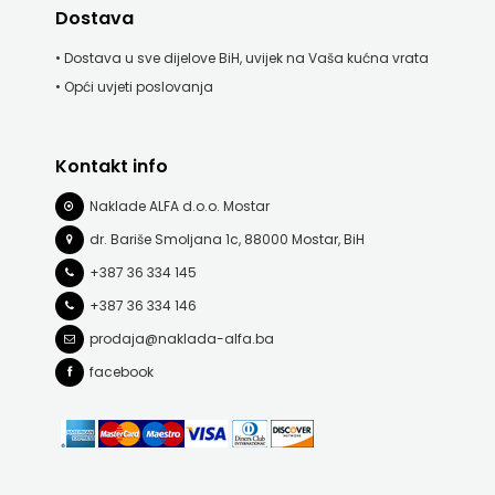
Dostava
• Dostava u sve dijelove BiH, uvijek na Vaša kućna vrata
• Opći uvjeti poslovanja
Kontakt info
Naklade ALFA d.o.o. Mostar
dr. Bariše Smoljana 1c, 88000 Mostar, BiH
+387 36 334 145
+387 36 334 146
prodaja@naklada-alfa.ba
facebook