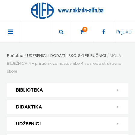
×
POČETNA
0
Prijava
AKCIJA
Početna
UDŽBENICI
DODATNI ŠKOLSKI PRIRUČNICI
MOJA
TRAJNO
BILJEŽNICA 4 - priručnik za nastavnike 4. razreda strukovne
škole
SNIŽENO
BIBLIOTEKA
BIBLIOTEKA
ČITAJ
ČITAJ KNJIGU
DIDAKTIKA
DIDAKTIKA
KNJIGU
DJEČJA KNJIŽEVNOST
DIDAKTIKA
UDŽBENICI
DIDAKTIKA
UDŽBENICI
DJEČJA
KUHARICE
HRVATSKI
DODATNI
HRVATSKI JEZIK
EXPRESS