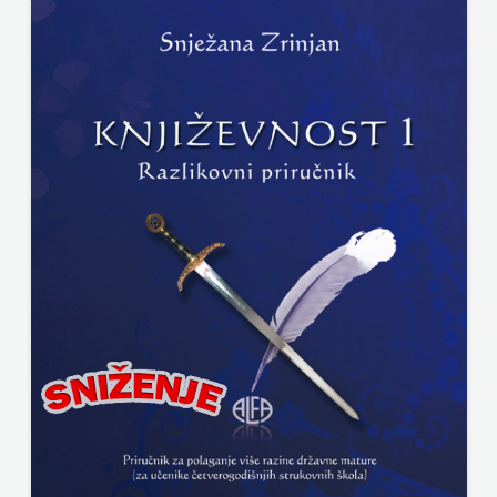
SONJA ŠKOBIĆ
KNJIGA
STEP BY STEP
MOZAIK
STILUS
MOZAIK
SYNOPSIS
KNJIGA
ŠARENI DUĆAN
NAKLADA
ŠKOLSKA KNJIGA
BEGEN
Telegram media grupa d.o.o.
NAKLADA
TERAPIJA, ZAGREB
BENEDIKTA
Twins Company
NAKLADA
UDRUGA GLUTEN FREE U HNŽ
MATE
V.B.Z.
NAKLADA