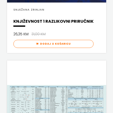
VERBUM
NEPTUN
SNJEŽANA ZRINJAN
VORTO PALABRA
NAKLADA
KNJIŽEVNOST 1 RAZLIKOVNI PRIRUČNIK
ZNANJE
OCEANMORE
26,35 KM
31,00 KM
Naklada
DODAJ U KOŠARICU
Rocky
NAKLADA
SLAP
NAKLADA
SV.ANTUNA
NAKLADA