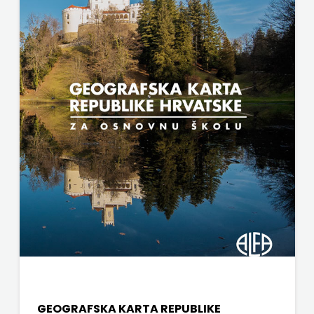
ŠKOBIĆ
STEP
BY
STEP
STILUS
SYNOPSIS
ŠARENI
DUĆAN
ŠKOLSKA
KNJIGA
Telegram
GEOGRAFSKA KARTA REPUBLIKE