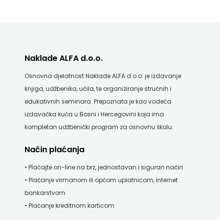
Naklade ALFA d.o.o.
Osnovna djelatnost Naklade ALFA d.o.o. je izdavanje
knjiga, udžbenika, učila, te organiziranje stručnih i
edukativnih seminara. Prepoznata je kao vodeća
izdavačka kuća u Bosni i Hercegovini koja ima
kompletan udžbenički program za osnovnu školu.
Način plaćanja
• Plaćajte on-line na brz, jednostavan i siguran način
• Plaćanje virmanom ili općom uplatnicom, internet
bankarstvom
• Plaćanje kreditnom karticom