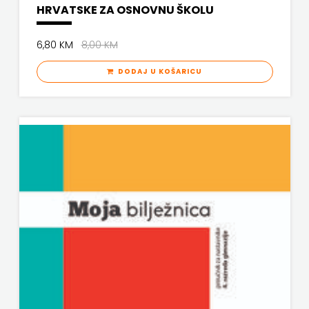
HRVATSKE ZA OSNOVNU ŠKOLU
media
6,80 KM
8,00 KM
grupa
DODAJ U KOŠARICU
d.o.o.
TERAPIJA,
ZAGREB
Twins
Company
UDRUGA
GLUTEN
FREE
U