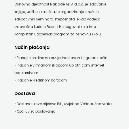
Osnovna djelatnost Naklade ALFA d.o.o. je izdavanje
knjiga, udžbenika, učila, te organiziranje stručnih i
edukativnih seminara. Prepoznata je kao vodeća
izdavačka kuća u Bosni i Hercegovini koja ima
kompletan udžbenički program za osnovnu školu.
Način plaćanja
• Plaćajte on-line na brz, jednostavan i siguran način
• Plaćanje virmanom ili općom uplatnicom, internet
bankarstvom
• Plaćanje kreditnom karticom
Dostava
• Dostava u sve dijelove BiH, uvijek na Vaša kućna vrata
• Opći uvjeti poslovanja