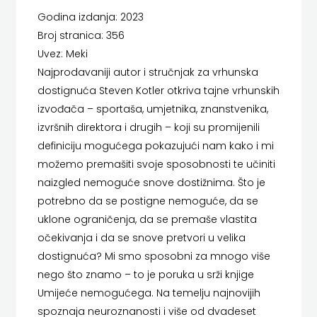
LUMEN
Godina izdanja: 2023
HERCEG
Broj stranica: 356
MATICA HRVATSKA
STJEPAN
Uvez: Meki
Najprodavaniji autor i stručnjak za vrhunska
MLADINSKA KNJIGA
KOSAČA
dostignuća Steven Kotler otkriva tajne vrhunskih
MOZAIK
HENA
izvođača – sportaša, umjetnika, znanstvenika,
izvršnih direktora i drugih – koji su promijenili
MOZAIK KNJIGA
COM
definiciju mogućega pokazujući nam kako i mi
NAKLADA BEGEN
možemo premašiti svoje sposobnosti te učiniti
Hrvatska
naizgled nemoguće snove dostižnima. Što je
NAKLADA BENEDIKTA
sveučilišna
potrebno da se postigne nemoguće, da se
NAKLADA MATE
uklone ograničenja, da se premaše vlastita
naklada
očekivanja i da se snove pretvori u velika
NAKLADA NEPTUN
JELENA
dostignuća? Mi smo sposobni za mnogo više
nego što znamo – to je poruka u srži knjige
NAKLADA OCEANMORE
ROZIĆ
Umijeće nemogućega. Na temelju najnovijih
Naklada Rocky
spoznaja neuroznanosti i više od dvadeset
KATARINA