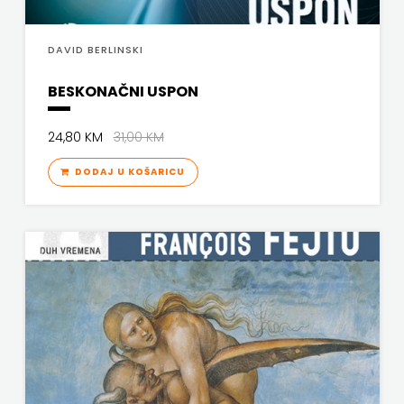
VERBUM
MATE
DAVID BERLINSKI
VORTO PALABRA
NAKLADA
BESKONAČNI USPON
ZNANJE
NEPTUN
24,80 KM
31,00 KM
NAKLADA
DODAJ U KOŠARICU
OCEANMORE
Naklada
Rocky
NAKLADA
SLAP
NAKLADA