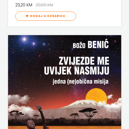
23,20 KM
29,00 KM
KNJIGA
DODAJ U KOŠARICU
Telegram
media
grupa
d.o.o.
TERAPIJA,
ZAGREB
Twins
Company
UDRUGA
GLUTEN