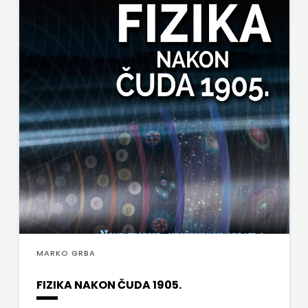
j.d.o.o.
SONJA
ŠKOBIĆ
STEP
BY
STEP
STILUS
SYNOPSIS
ŠARENI
MARKO GRBA
DUĆAN
FIZIKA NAKON ČUDA 1905.
ŠKOLSKA