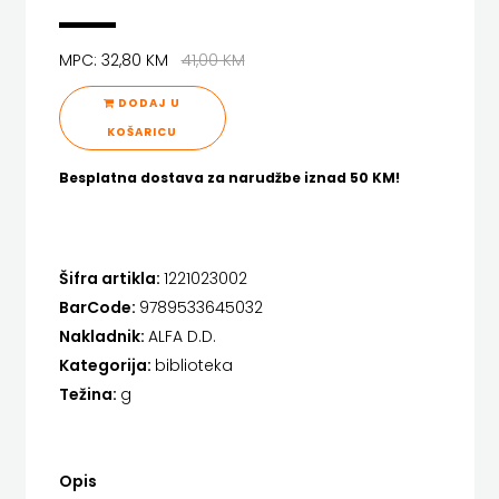
FIGULUS
HENA COM
FOKUS
MPC: 32,80 KM
41,00 KM
Hrvatska sveučilišna naklada
DODAJ U
KOMUNIKACIJE
JELENA ROZIĆ
KOŠARICU
FORUM
KATARINA ZRINSKI
Besplatna dostava za narudžbe iznad 50 KM!
FRAKTURA
KNJIGE NA ENGLESKOM JEZIKU
FRAM
KNJIŽEVNA ZAKLADA FRA GRGO MARTIĆ
Šifra artikla:
1221023002
ZIRAL
KONCEPT IZADAVAŠTVO
BarCode:
9789533645032
Nakladnik:
ALFA D.D.
GLAS
KONCEPT IZDAVAŠTVO
Kategorija:
biblioteka
KONCILA
KRŠĆANSKA SADAŠNJOST
Težina:
g
KYRIOS
HARFA
LIJEPA RIJEČ
HD
Opis