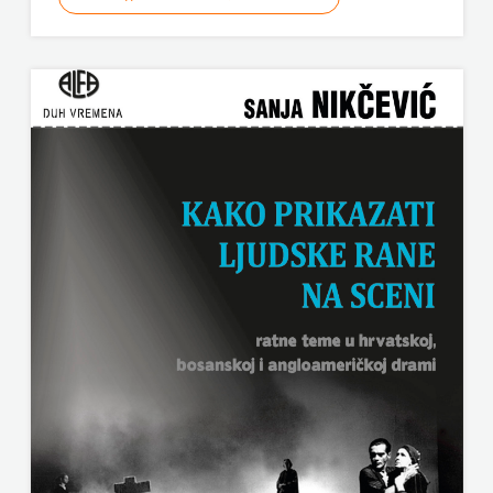
ODEON
OMEGA
LAN
Pearson
PLANET
ZOE
PLANETOPIJA
PLANJAX
KOMERC
POETIKA
POPULUS