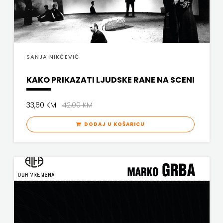
PROFIL
PULS
SANJA NIKČEVIĆ
RADIOTELEVIZIJA
KAKO PRIKAZATI LJUDSKE RANE NA SCENI
HERCEG-
BOSNE
33,60 KM
42,00 KM
ROCKMARK
DODAJ U KOŠARICU
SALESIANA
SANDORF
Scriptura
media