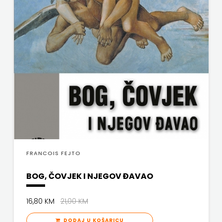
SV.ANTUNA
NAKLADA
ULIKS
NARODNA
KNJIŽNICA
HNŽ/K
NAŠA
DJECA
FRANCOIS FEJTO
NAŠA
BOG, ČOVJEK I NJEGOV ĐAVAO
OGNJIŠTA
16,80 KM
21,00 KM
NOVOTEKS
DODAJ U KOŠARICU