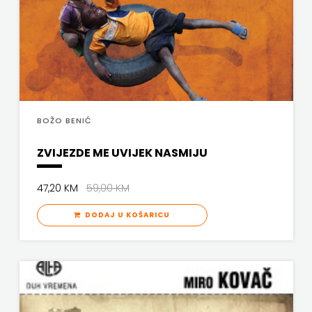
FREE
U
HNŽ
V.B.Z.
BOŽO BENIĆ
VERBUM
ZVIJEZDE ME UVIJEK NASMIJU
VORTO
47,20 KM
59,00 KM
PALABRA
DODAJ U KOŠARICU
ZNANJE