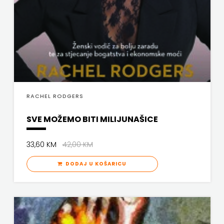
SV.ANTUNA
NAKLADA
ULIKS
NARODNA
KNJIŽNICA
RACHEL RODGERS
HNŽ/K
SVE MOŽEMO BITI MILIJUNAŠICE
NAŠA
33,60 KM
42,00 KM
DJECA
DODAJ U KOŠARICU
NAŠA
OGNJIŠTA
NOVOTEKS