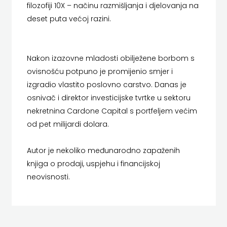
filozofiji 10X – načinu razmišljanja i djelovanja na
HERCEG
deset puta većoj razini.
MATICA HRVATSKA
STJEPAN
MLADINSKA KNJIGA
KOSAČA
Nakon izazovne mladosti obilježene borbom s
MOZAIK
ovisnošću potpuno je promijenio smjer i
HENA
MOZAIK KNJIGA
izgradio vlastito poslovno carstvo. Danas je
osnivač i direktor investicijske tvrtke u sektoru
COM
NAKLADA BEGEN
nekretnina Cardone Capital s portfeljem većim
Hrvatska
NAKLADA BENEDIKTA
od pet milijardi dolara.
sveučilišna
NAKLADA MATE
Autor je nekoliko međunarodno zapaženih
naklada
knjiga o prodaji, uspjehu i financijskoj
NAKLADA NEPTUN
neovisnosti.
JELENA
NAKLADA OCEANMORE
ROZIĆ
Naklada Rocky
KATARINA
NAKLADA SLAP