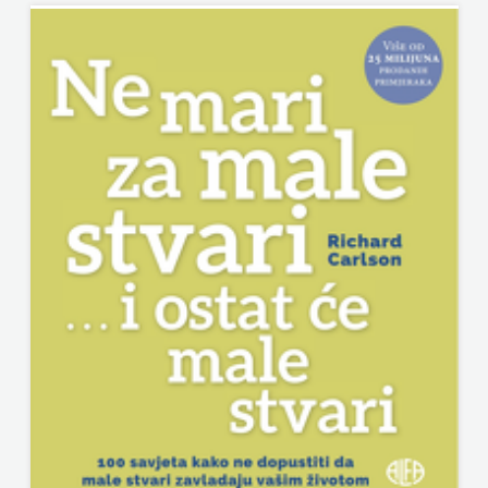
KNJIGA
Telegram
media
grupa
d.o.o.
TERAPIJA,
ZAGREB
Twins
Company
UDRUGA
GLUTEN