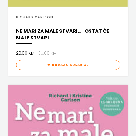
FREE
RICHARD CARLSON
U
NE MARI ZA MALE STVARI... I OSTAT ĆE
HNŽ
MALE STVARI
V.B.Z.
28,00 KM
35,00 KM
VERBUM
DODAJ U KOŠARICU
VORTO
PALABRA
ZNANJE