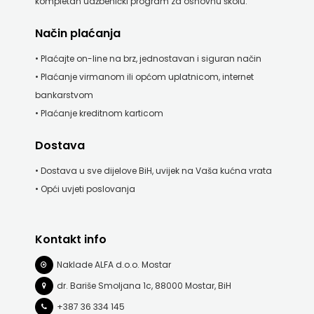
kompletan udžbenički program za osnovnu školu.
Način plaćanja
• Plaćajte on-line na brz, jednostavan i siguran način
• Plaćanje virmanom ili općom uplatnicom, internet
bankarstvom
• Plaćanje kreditnom karticom
Dostava
• Dostava u sve dijelove BiH, uvijek na Vaša kućna vrata
• Opći uvjeti poslovanja
Kontakt info
Naklade ALFA d.o.o. Mostar
dr. Bariše Smoljana 1c, 88000 Mostar, BiH
+387 36 334 145