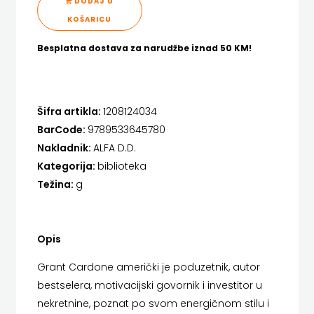
DODAJ U
FIGULUS
KOŠARICU
Hrvatska sveučilišna naklada
FOKUS
Besplatna dostava za narudžbe iznad 50 KM!
JELENA ROZIĆ
KOMUNIKACIJE
KATARINA ZRINSKI
FORUM
KNJIGE NA ENGLESKOM JEZIKU
Šifra artikla:
1208124034
FRAKTURA
BarCode:
9789533645780
KNJIŽEVNA ZAKLADA FRA GRGO MARTIĆ
Nakladnik:
ALFA D.D.
FRAM
Kategorija:
biblioteka
KONCEPT IZADAVAŠTVO
Težina:
g
ZIRAL
KONCEPT IZDAVAŠTVO
GLAS
KRŠĆANSKA SADAŠNJOST
Opis
KONCILA
KYRIOS
Grant Cardone američki je poduzetnik, autor
HARFA
LIJEPA RIJEČ
bestselera, motivacijski govornik i investitor u
HD
nekretnine, poznat po svom energičnom stilu i
LUMEN