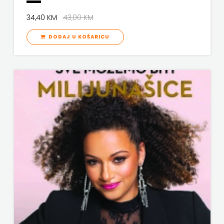
VERBUM
34,40 KM
43,00 KM
MATE
VORTO PALABRA
DODAJ U KOŠARICU
NAKLADA
ZNANJE
NEPTUN
NAKLADA
OCEANMORE
Naklada
Rocky
NAKLADA
SLAP
NAKLADA