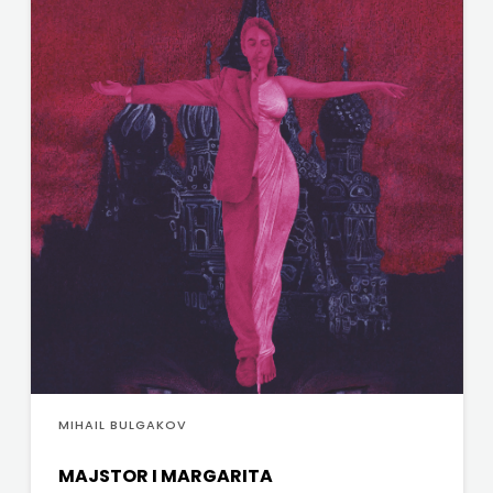
SONJA ŠKOBIĆ
HRVATSKA
STEP BY STEP
MLADINSKA
STILUS
KNJIGA
SYNOPSIS
MOZAIK
ŠARENI DUĆAN
MOZAIK
ŠKOLSKA KNJIGA
KNJIGA
Telegram media grupa d.o.o.
NAKLADA
TERAPIJA, ZAGREB
BEGEN
Twins Company
NAKLADA
UDRUGA GLUTEN FREE U HNŽ
MIHAIL BULGAKOV
BENEDIKTA
V.B.Z.
MAJSTOR I MARGARITA
NAKLADA