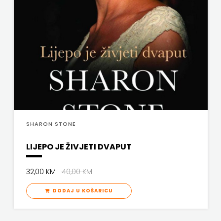
j.d.o.o.
SONJA
ŠKOBIĆ
STEP
BY
STEP
SHARON STONE
STILUS
LIJEPO JE ŽIVJETI DVAPUT
SYNOPSIS
ŠARENI
32,00 KM
40,00 KM
DODAJ U KOŠARICU
DUĆAN
ŠKOLSKA