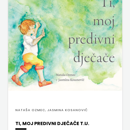
VERBUM
MATE
VORTO PALABRA
NAKLADA
ZNANJE
NEPTUN
NAKLADA
OCEANMORE
Naklada
Rocky
NAKLADA
SLAP
NATAŠA OZMEC, JASMINA KOSANOVIĆ
NAKLADA
TI, MOJ PREDIVNI DJEČAČE T.U.