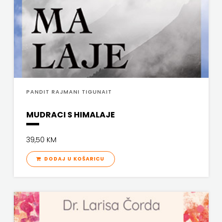
ODEON
OMEGA
LAN
Pearson
PANDIT RAJMANI TIGUNAIT
PLANET
MUDRACI S HIMALAJE
ZOE
PLANETOPIJA
39,50 KM
PLANJAX
DODAJ U KOŠARICU
KOMERC
POETIKA
POPULUS