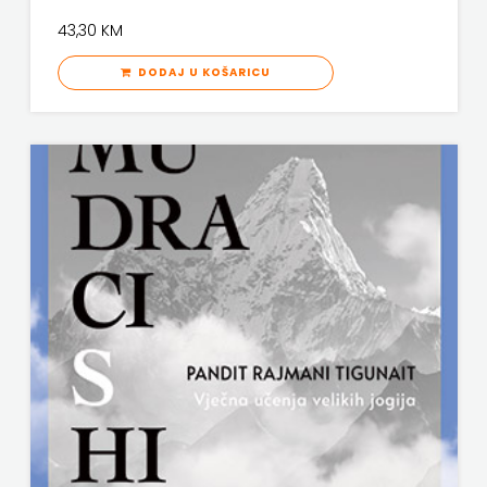
SV.ANTUNA
43,30 KM
NAKLADA
DODAJ U KOŠARICU
ULIKS
NARODNA
KNJIŽNICA
HNŽ/K
NAŠA
DJECA
NAŠA
OGNJIŠTA
NOVOTEKS