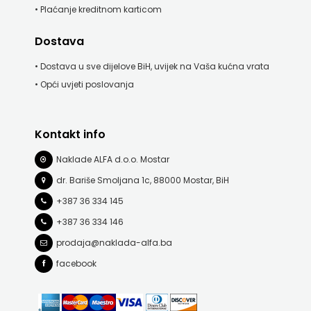
• Plaćanje kreditnom karticom
Dostava
• Dostava u sve dijelove BiH, uvijek na Vaša kućna vrata
• Opći uvjeti poslovanja
Kontakt info
Naklade ALFA d.o.o. Mostar
dr. Bariše Smoljana 1c, 88000 Mostar, BiH
+387 36 334 145
+387 36 334 146
prodaja@naklada-alfa.ba
facebook