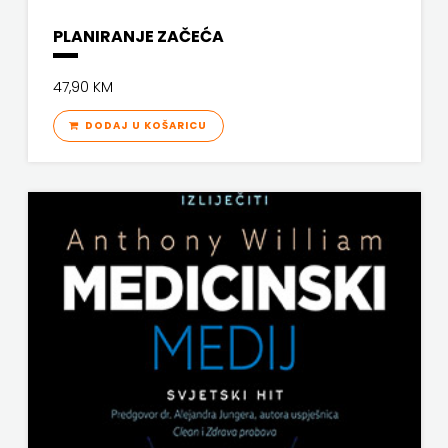
j.d.o.o.
PLANIRANJE ZAČEĆA
SONJA
47,90 KM
ŠKOBIĆ
DODAJ U KOŠARICU
STEP
BY
STEP
STILUS
SYNOPSIS
ŠARENI
DUĆAN
ŠKOLSKA