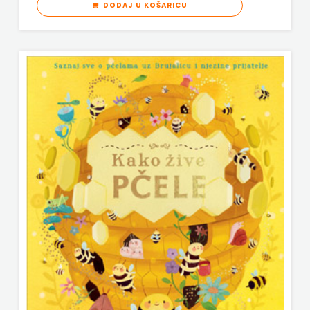
PLANETOPIJA
DODAJ U KOŠARICU
KONCEPT
PLANJAX KOMERC
IZADAVAŠTVO
POETIKA
KONCEPT
POPULUS
IZDAVAŠTVO
PROFIL
KRŠĆANSKA
PULS
SADAŠNJOST
RADIOTELEVIZIJA HERCEG-BOSNE
KYRIOS
ROCKMARK
LIJEPA
SALESIANA
RIJEČ
SANDORF
LUMEN
Scriptura media j.d.o.o.
MATICA