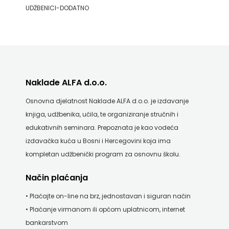
UDŽBENICI-DODATNO
Naklade ALFA d.o.o.
Osnovna djelatnost Naklade ALFA d.o.o. je izdavanje
knjiga, udžbenika, učila, te organiziranje stručnih i
edukativnih seminara. Prepoznata je kao vodeća
izdavačka kuća u Bosni i Hercegovini koja ima
kompletan udžbenički program za osnovnu školu.
Način plaćanja
• Plaćajte on-line na brz, jednostavan i siguran način
• Plaćanje virmanom ili općom uplatnicom, internet
bankarstvom