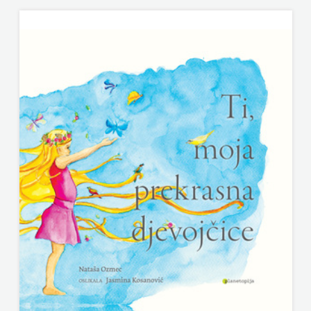
FIGULUS
Hrvatska sveučilišna naklada
FOKUS
JELENA ROZIĆ
KOMUNIKACIJE
KATARINA ZRINSKI
FORUM
KNJIGE NA ENGLESKOM JEZIKU
FRAKTURA
KNJIŽEVNA ZAKLADA FRA GRGO MARTIĆ
FRAM
KONCEPT IZADAVAŠTVO
ZIRAL
KONCEPT IZDAVAŠTVO
GLAS
KRŠĆANSKA SADAŠNJOST
KONCILA
KYRIOS
HARFA
LIJEPA RIJEČ
HD
LUMEN