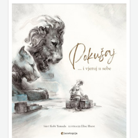
FREE
U
HNŽ
V.B.Z.
VERBUM
VORTO
PALABRA
ZNANJE