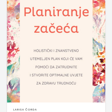
PROFIL
PULS
RADIOTELEVIZIJA
HERCEG-
BOSNE
ROCKMARK
SALESIANA
SANDORF
Scriptura
media
LARISA ČORDA