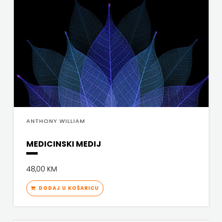
KNJIGA
Telegram
media
grupa
d.o.o.
TERAPIJA,
ANTHONY WILLIAM
ZAGREB
MEDICINSKI MEDIJ
Twins
48,00 KM
Company
DODAJ U KOŠARICU
UDRUGA
GLUTEN