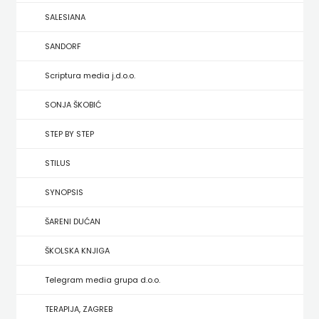
HRVATSKA
SALESIANA
MLADINSKA
SANDORF
Scriptura media j.d.o.o.
KNJIGA
SONJA ŠKOBIĆ
MOZAIK
STEP BY STEP
MOZAIK
STILUS
KNJIGA
SYNOPSIS
NAKLADA
ŠARENI DUĆAN
BEGEN
ŠKOLSKA KNJIGA
NAKLADA
Telegram media grupa d.o.o.
BENEDIKTA
TERAPIJA, ZAGREB
NAKLADA