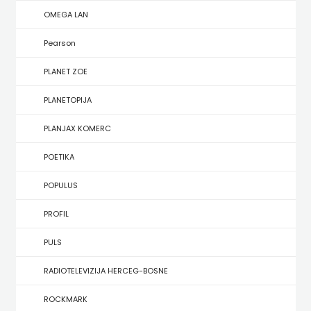
KONCEPT
OMEGA LAN
IZADAVAŠTVO
Pearson
KONCEPT
PLANET ZOE
IZDAVAŠTVO
PLANETOPIJA
KRŠĆANSKA
PLANJAX KOMERC
SADAŠNJOST
POETIKA
KYRIOS
POPULUS
LIJEPA
PROFIL
RIJEČ
PULS
LUMEN
RADIOTELEVIZIJA HERCEG-BOSNE
MATICA
ROCKMARK