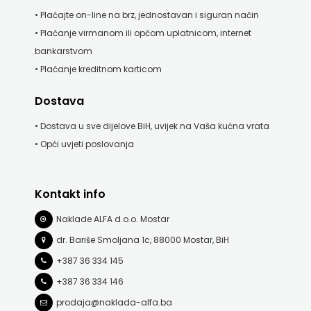
• Plaćajte on-line na brz, jednostavan i siguran način
• Plaćanje virmanom ili općom uplatnicom, internet
bankarstvom
• Plaćanje kreditnom karticom
Dostava
• Dostava u sve dijelove BiH, uvijek na Vaša kućna vrata
• Opći uvjeti poslovanja
Kontakt info
Naklade ALFA d.o.o. Mostar
dr. Bariše Smoljana 1c, 88000 Mostar, BiH
+387 36 334 145
+387 36 334 146
prodaja@naklada-alfa.ba