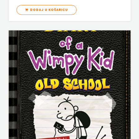
ODEON
DODAJ U KOŠARICU
OMEGA
LAN
Pearson
PLANET
ZOE
PLANETOPIJA
PLANJAX
KOMERC
POETIKA
POPULUS