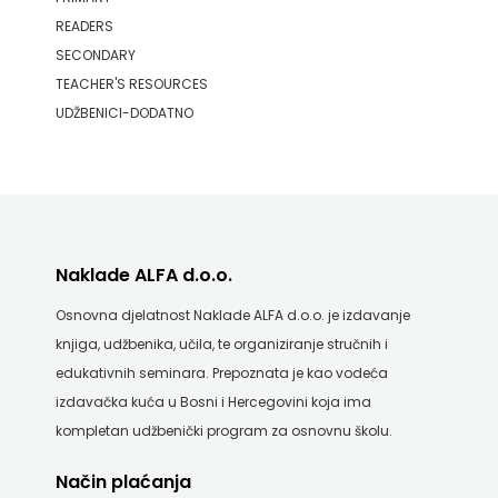
READERS
SECONDARY
TEACHER'S RESOURCES
UDŽBENICI-DODATNO
Naklade ALFA d.o.o.
Osnovna djelatnost Naklade ALFA d.o.o. je izdavanje
knjiga, udžbenika, učila, te organiziranje stručnih i
edukativnih seminara. Prepoznata je kao vodeća
izdavačka kuća u Bosni i Hercegovini koja ima
kompletan udžbenički program za osnovnu školu.
Način plaćanja