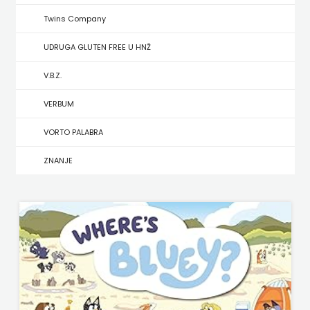
Twins Company
MATE
UDRUGA GLUTEN FREE U HNŽ
NAKLADA
V.B.Z.
NEPTUN
VERBUM
NAKLADA
VORTO PALABRA
OCEANMORE
ZNANJE
Naklada
Rocky
NAKLADA
SLAP
NAKLADA