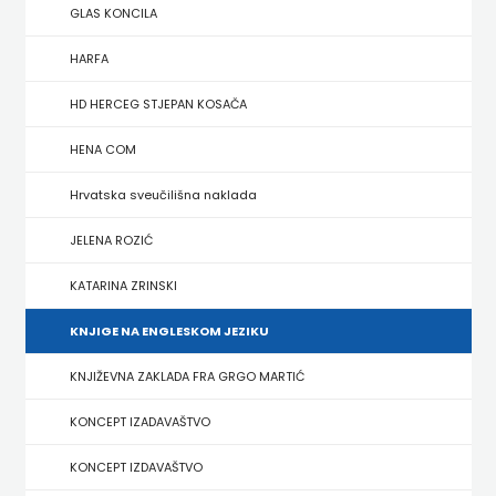
FIGULUS
GLAS KONCILA
FOKUS
HARFA
KOMUNIKACIJE
HD HERCEG STJEPAN KOSAČA
FORUM
HENA COM
Hrvatska sveučilišna naklada
FRAKTURA
JELENA ROZIĆ
FRAM
KATARINA ZRINSKI
ZIRAL
KNJIGE NA ENGLESKOM JEZIKU
GLAS
KNJIŽEVNA ZAKLADA FRA GRGO MARTIĆ
KONCILA
KONCEPT IZADAVAŠTVO
HARFA
KONCEPT IZDAVAŠTVO
HD