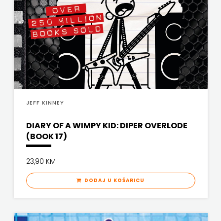
FREE
U
HNŽ
V.B.Z.
VERBUM
JEFF KINNEY
VORTO
DIARY OF A WIMPY KID: DIPER OVERLODE
(BOOK 17)
PALABRA
23,90 KM
ZNANJE
DODAJ U KOŠARICU