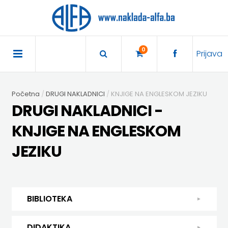
×
POČETNA
0
Prijava
AKCIJA
Početna
DRUGI NAKLADNICI
KNJIGE NA ENGLESKOM JEZIKU
TRAJNO
DRUGI NAKLADNICI -
SNIŽENO
KNJIGE NA ENGLESKOM
JEZIKU
BIBLIOTEKA
DJEČJA
DIDAKTIKA
KNJIŽEVNOST
BIBLIOTEKA
DIDAKTIKA
UDŽBENICI
KUHARICE
ENGLESKI
DJEČJA KNJIŽEVNOST
DODATNI
DIDAKTIKA
EXPRESS