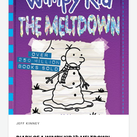
j.d.o.o.
SONJA
ŠKOBIĆ
STEP
BY
STEP
STILUS
SYNOPSIS
ŠARENI
DUĆAN
JEFF KINNEY
ŠKOLSKA