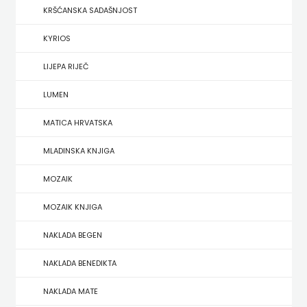
KRŠĆANSKA SADAŠNJOST
HERCEG
KYRIOS
STJEPAN
LIJEPA RIJEČ
KOSAČA
LUMEN
HENA
MATICA HRVATSKA
COM
MLADINSKA KNJIGA
Hrvatska
MOZAIK
sveučilišna
MOZAIK KNJIGA
naklada
NAKLADA BEGEN
JELENA
NAKLADA BENEDIKTA
ROZIĆ
NAKLADA MATE
KATARINA