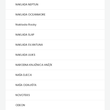
NAKLADA NEPTUN
ZRINSKI
NAKLADA OCEANMORE
KNJIGE
Naklada Rocky
NA
NAKLADA SLAP
ENGLESKOM
NAKLADA SV.ANTUNA
JEZIKU
NAKLADA ULIKS
KNJIŽEVNA
NARODNA KNJIŽNICA HNŽ/K
ZAKLADA
NAŠA DJECA
FRA
NAŠA OGNJIŠTA
GRGO
NOVOTEKS
MARTIĆ
ODEON