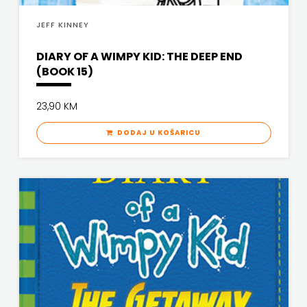
JEFF KINNEY
DIARY OF A WIMPY KID: THE DEEP END
(BOOK 15)
23,90 KM
DODAJ U KOŠARICU