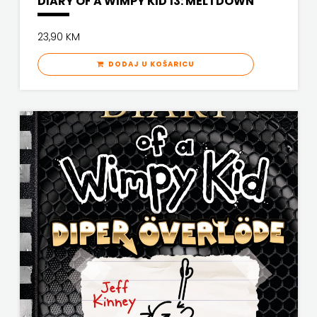
DIARY OF A WIMPY KID 13: MELTDOWN
KNJIGA
23,90 KM
Telegram
DODAJ U KOŠARICU
media
grupa
d.o.o.
TERAPIJA,
ZAGREB
Twins
Company
UDRUGA
GLUTEN