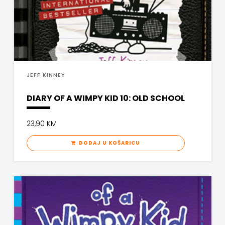
PROFIL
PULS
RADIOTELEVIZIJA
JEFF KINNEY
HERCEG-
DIARY OF A WIMPY KID 10: OLD SCHOOL
BOSNE
23,90 KM
ROCKMARK
DODAJ U KOŠARICU
SALESIANA
SANDORF
Scriptura
media